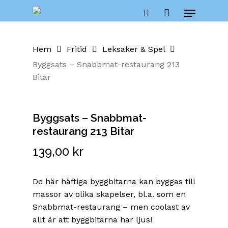
Skip
Menu
to
Close
Cart
search
Cart
main
content
Hem
Fritid
Leksaker & Spel
Byggsats – Snabbmat-restaurang 213
Bitar
Byggsats – Snabbmat-
restaurang 213 Bitar
139,00
kr
De här häftiga byggbitarna kan byggas till
massor av olika skapelser, bl.a. som en
Snabbmat-restaurang – men coolast av
allt är att byggbitarna har ljus!