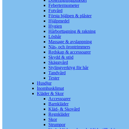
Doseringshjälpmedel
Febertermometer
Fotvård
Första hjälpen & plåster
Hjälpmedel
Hygien
Hårborttagning & rakning
Löshår
Massage & avslappning
Näs- och örontrimmers
Redskap & accessoarer
Skydd & stöd
Skäggvård
Stylingverktyg för hår
Tandvård
Tester
Husdjur
Inomhusklimat
Kläder & Skor
Accessoarer
Barnkläder
Kläd- & Skovård
Regnkläder
Skor
Strumpor