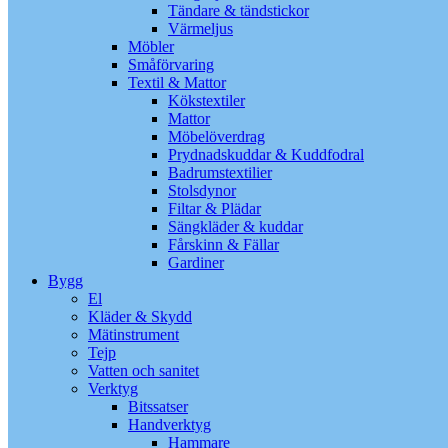
Tändare & tändstickor
Värmeljus
Möbler
Småförvaring
Textil & Mattor
Kökstextiler
Mattor
Möbelöverdrag
Prydnadskuddar & Kuddfodral
Badrumstextilier
Stolsdynor
Filtar & Plädar
Sängkläder & kuddar
Fårskinn & Fällar
Gardiner
Bygg
El
Kläder & Skydd
Mätinstrument
Tejp
Vatten och sanitet
Verktyg
Bitssatser
Handverktyg
Hammare