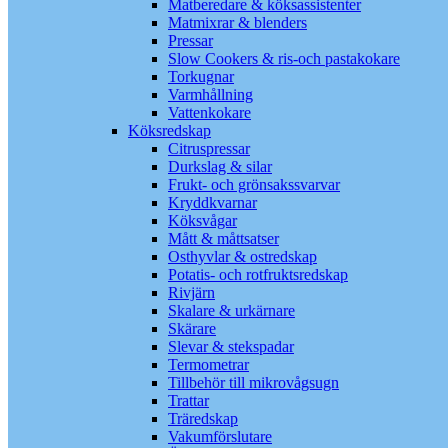
Matberedare & köksassistenter
Matmixrar & blenders
Pressar
Slow Cookers & ris-och pastakokare
Torkugnar
Varmhållning
Vattenkokare
Köksredskap
Citruspressar
Durkslag & silar
Frukt- och grönsakssvarvar
Kryddkvarnar
Köksvågar
Mått & måttsatser
Osthyvlar & ostredskap
Potatis- och rotfruktsredskap
Rivjärn
Skalare & urkärnare
Skärare
Slevar & stekspadar
Termometrar
Tillbehör till mikrovågsugn
Trattar
Träredskap
Vakumförslutare