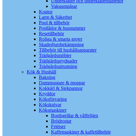
Underkläder och underklädestillbehör
Vakuumpåsar
Kontor
Larm & Säkerhet
Pool & tillbehör
Postlådor & husnummer
Resetillbehör
Roliga & smarta grejer
Skadedjursbekämpning
Tillbehör till hushållsapparater
Trädgårdsmöbler
Trädgårdsprydnader
Trädgårdsutrustning
Kök & Hushåll
Bakning
Dammsugare & moppar
Kokkärl & Stekpannor
Kryddor
Köksförvaring
Köksknivar
Köksmaskiner
Bordsgrillar & våffeljärn
Brödrostar
Fritöser
Kaffemaskiner & kaffetillbehör