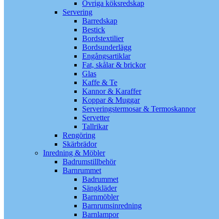
Övriga köksredskap
Servering
Barredskap
Bestick
Bordstextilier
Bordsunderlägg
Engångsartiklar
Fat, skålar & brickor
Glas
Kaffe & Te
Kannor & Karaffer
Koppar & Muggar
Serveringstermosar & Termoskannor
Servetter
Tallrikar
Rengöring
Skärbrädor
Inredning & Möbler
Badrumstillbehör
Barnrummet
Badrummet
Sängkläder
Barnmöbler
Barnrumsinredning
Barnlampor