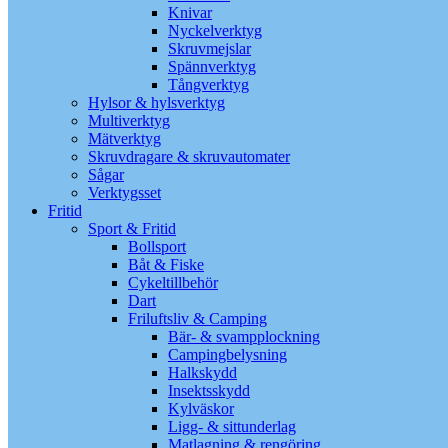
Knivar
Nyckelverktyg
Skruvmejslar
Spännverktyg
Tångverktyg
Hylsor & hylsverktyg
Multiverktyg
Mätverktyg
Skruvdragare & skruvautomater
Sågar
Verktygsset
Fritid
Sport & Fritid
Bollsport
Båt & Fiske
Cykeltillbehör
Dart
Friluftsliv & Camping
Bär- & svampplockning
Campingbelysning
Halkskydd
Insektsskydd
Kylväskor
Ligg- & sittunderlag
Matlagning & rengöring