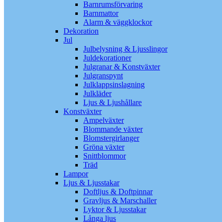
Barnrumsförvaring
Barnmattor
Alarm & väggklockor
Dekoration
Jul
Julbelysning & Ljusslingor
Juldekorationer
Julgranar & Konstväxter
Julgranspynt
Julklappsinslagning
Julkläder
Ljus & Ljushållare
Konstväxter
Ampelväxter
Blommande växter
Blomstergirlanger
Gröna växter
Snittblommor
Träd
Lampor
Ljus & Ljusstakar
Doftljus & Doftpinnar
Gravljus & Marschaller
Lyktor & Ljusstakar
Långa ljus