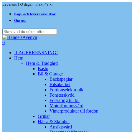
Skip
Leverans 1-3 dagar | Frakt 49 kr
to
Köp- och leveransvillkor
main
content
Om oss
Close
Search
search
0
Menu
!LAGERRENSNING!
Hem
Hem & Trädgård
Bastu
Bil & Garage
Backspeglar
Bilsäkerhet
Fordonselektronik
Fönsterskydd
Förvaring till bil
Motorfordonsvård
Vinterprodukter till fordon
Grillar
Hälsa & Skönhet
Ansiktsvård