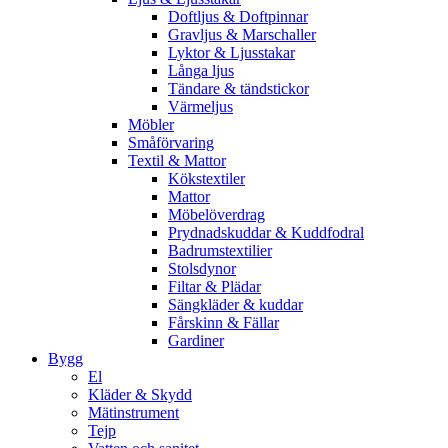
Doftljus & Doftpinnar
Gravljus & Marschaller
Lyktor & Ljusstakar
Långa ljus
Tändare & tändstickor
Värmeljus
Möbler
Småförvaring
Textil & Mattor
Kökstextiler
Mattor
Möbelöverdrag
Prydnadskuddar & Kuddfodral
Badrumstextilier
Stolsdynor
Filtar & Plädar
Sängkläder & kuddar
Fårskinn & Fällar
Gardiner
Bygg
El
Kläder & Skydd
Mätinstrument
Tejp