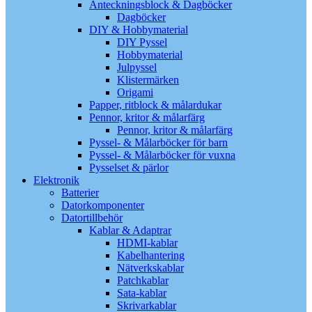
Anteckningsblock & Dagböcker
Dagböcker
DIY & Hobbymaterial
DIY Pyssel
Hobbymaterial
Julpyssel
Klistermärken
Origami
Papper, ritblock & målardukar
Pennor, kritor & målarfärg
Pennor, kritor & målarfärg
Pyssel- & Målarböcker för barn
Pyssel- & Målarböcker för vuxna
Pysselset & pärlor
Elektronik
Batterier
Datorkomponenter
Datortillbehör
Kablar & Adaptrar
HDMI-kablar
Kabelhantering
Nätverkskablar
Patchkablar
Sata-kablar
Skrivarkablar