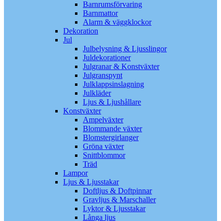
Barnrumsförvaring
Barnmattor
Alarm & väggklockor
Dekoration
Jul
Julbelysning & Ljusslingor
Juldekorationer
Julgranar & Konstväxter
Julgranspynt
Julklappsinslagning
Julkläder
Ljus & Ljushållare
Konstväxter
Ampelväxter
Blommande växter
Blomstergirlanger
Gröna växter
Snittblommor
Träd
Lampor
Ljus & Ljusstakar
Doftljus & Doftpinnar
Gravljus & Marschaller
Lyktor & Ljusstakar
Långa ljus