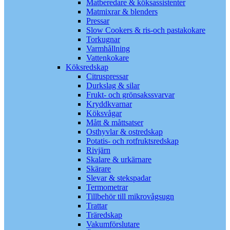
Matberedare & köksassistenter
Matmixrar & blenders
Pressar
Slow Cookers & ris-och pastakokare
Torkugnar
Varmhållning
Vattenkokare
Köksredskap
Citruspressar
Durkslag & silar
Frukt- och grönsakssvarvar
Kryddkvarnar
Köksvågar
Mått & måttsatser
Osthyvlar & ostredskap
Potatis- och rotfruktsredskap
Rivjärn
Skalare & urkärnare
Skärare
Slevar & stekspadar
Termometrar
Tillbehör till mikrovågsugn
Trattar
Träredskap
Vakumförslutare