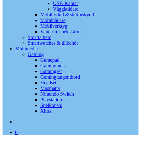
USB-Kablar
Väggladdare
Mobilfodral & skärmskydd
Mobilhållare
Mobilverktyg
Vantar för pekskärm
Smarta hem
Smartwatches & tillbehör
Multimedia
Gaming
Gamepad
Gamingmus
Gamingset
Gamingtangentbord
Headset
Musmatta
Nintendo Switch
Playstation
Spelkonsol
Xbox
search
0