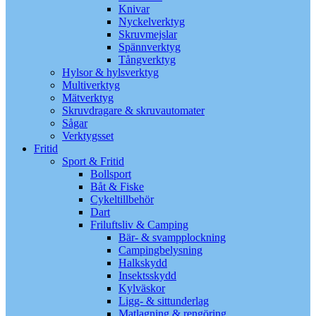
Knivar
Nyckelverktyg
Skruvmejslar
Spännverktyg
Tångverktyg
Hylsor & hylsverktyg
Multiverktyg
Mätverktyg
Skruvdragare & skruvautomater
Sågar
Verktygsset
Fritid
Sport & Fritid
Bollsport
Båt & Fiske
Cykeltillbehör
Dart
Friluftsliv & Camping
Bär- & svampplockning
Campingbelysning
Halkskydd
Insektsskydd
Kylväskor
Ligg- & sittunderlag
Matlagning & rengöring