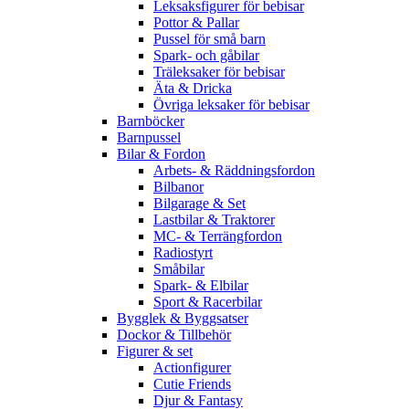
Leksaksfigurer för bebisar
Pottor & Pallar
Pussel för små barn
Spark- och gåbilar
Träleksaker för bebisar
Äta & Dricka
Övriga leksaker för bebisar
Barnböcker
Barnpussel
Bilar & Fordon
Arbets- & Räddningsfordon
Bilbanor
Bilgarage & Set
Lastbilar & Traktorer
MC- & Terrängfordon
Radiostyrt
Småbilar
Spark- & Elbilar
Sport & Racerbilar
Bygglek & Byggsatser
Dockor & Tillbehör
Figurer & set
Actionfigurer
Cutie Friends
Djur & Fantasy