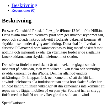
Beskrivning
Recensioner (0)
Beskrivning
Ett svart Camshield Pro skal förApple iPhone 13 Mini från Nillkin.
Detta svarta skal är tillverkatav plast som ger utmärkt skyddmot fall,
repor och stötar.Ett skydd inbyggt i fodralets bakpanel kommer att
skydda linsen under daglig användning. Detta skal är tillverkat av
slitstarkt PC-material som kännetecknas av hög motståndskraft mot
nötning och mekanisk skada. En ytterligare fördel är de slagtåliga
krockkuddarna som skyddar telefonen mot skador.
Den största fördelen med skalet är utan tvekan reglaget som är
monterat på baksidan, tack vare vilket du kan täcka och samtidigt
skydda kameran på din iPhone. Den har alla nödvändiga
utskärningar för knappar, fack och kameran, så att du fritt kan
använda telefonens alla funktioner utan att ta bort skalet.Skalet har
en höjd kant runt linsen vilket gör att din kameralins inte kommer att
repas när du lägger mobilen på en plan yta. Fodralet har en snygg
finish med en halkfri textur vilket gör den skön att använda.
Specifikationer