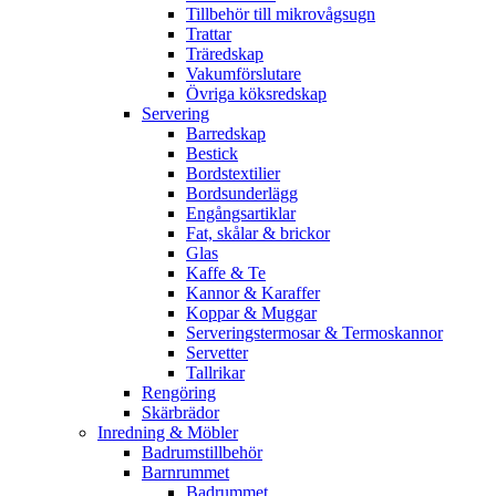
Tillbehör till mikrovågsugn
Trattar
Träredskap
Vakumförslutare
Övriga köksredskap
Servering
Barredskap
Bestick
Bordstextilier
Bordsunderlägg
Engångsartiklar
Fat, skålar & brickor
Glas
Kaffe & Te
Kannor & Karaffer
Koppar & Muggar
Serveringstermosar & Termoskannor
Servetter
Tallrikar
Rengöring
Skärbrädor
Inredning & Möbler
Badrumstillbehör
Barnrummet
Badrummet