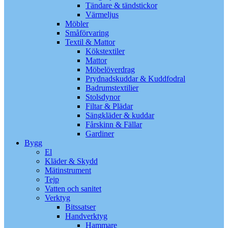
Tändare & tändstickor
Värmeljus
Möbler
Småförvaring
Textil & Mattor
Kökstextiler
Mattor
Möbelöverdrag
Prydnadskuddar & Kuddfodral
Badrumstextilier
Stolsdynor
Filtar & Plädar
Sängkläder & kuddar
Fårskinn & Fällar
Gardiner
Bygg
El
Kläder & Skydd
Mätinstrument
Tejp
Vatten och sanitet
Verktyg
Bitssatser
Handverktyg
Hammare