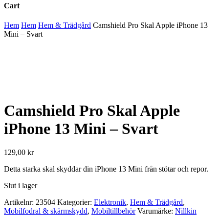
Cart
Close
Hem
Hem
Hem & Trädgård
Camshield Pro Skal Apple iPhone 13
Cart
Mini – Svart
Camshield Pro Skal Apple
iPhone 13 Mini – Svart
129,00
kr
Detta starka skal skyddar din iPhone 13 Mini från stötar och repor.
Slut i lager
Artikelnr:
23504
Kategorier:
Elektronik
,
Hem & Trädgård
,
Mobilfodral & skärmskydd
,
Mobiltillbehör
Varumärke:
Nillkin