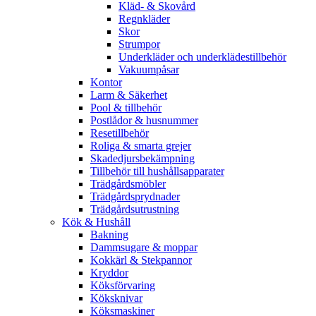
Kläd- & Skovård
Regnkläder
Skor
Strumpor
Underkläder och underklädestillbehör
Vakuumpåsar
Kontor
Larm & Säkerhet
Pool & tillbehör
Postlådor & husnummer
Resetillbehör
Roliga & smarta grejer
Skadedjursbekämpning
Tillbehör till hushållsapparater
Trädgårdsmöbler
Trädgårdsprydnader
Trädgårdsutrustning
Kök & Hushåll
Bakning
Dammsugare & moppar
Kokkärl & Stekpannor
Kryddor
Köksförvaring
Köksknivar
Köksmaskiner