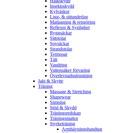
Halkskydd
Insektsskydd
Kylväskor
Ligg- & sittunderlag
Matlagning & rengöring
Reflexer & Synlighet
Ryggsäckar
Sittstolar
Sovsäckar
Strandstolar
Termosar
Tält
Vandring
Vattensäker förvaring
Överlevnadsutrustning
Jakt & Skytte
Träning
Massage & Stretching
Shapewear
Simning
Stöd & Skydd
Träningsredskap
Träningsmattor
Styrketräning
Armhävningshandtag