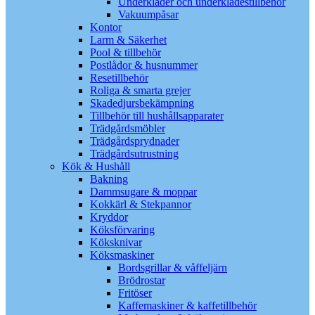
Underkläder och underklädestillbehör
Vakuumpåsar
Kontor
Larm & Säkerhet
Pool & tillbehör
Postlådor & husnummer
Resetillbehör
Roliga & smarta grejer
Skadedjursbekämpning
Tillbehör till hushållsapparater
Trädgårdsmöbler
Trädgårdsprydnader
Trädgårdsutrustning
Kök & Hushåll
Bakning
Dammsugare & moppar
Kokkärl & Stekpannor
Kryddor
Köksförvaring
Köksknivar
Köksmaskiner
Bordsgrillar & våffeljärn
Brödrostar
Fritöser
Kaffemaskiner & kaffetillbehör