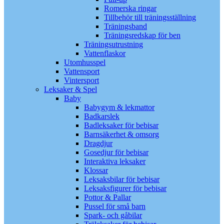
Romerska ringar
Tillbehör till träningsställning
Träningsband
Träningsredskap för ben
Träningsutrustning
Vattenflaskor
Utomhusspel
Vattensport
Vintersport
Leksaker & Spel
Baby
Babygym & lekmattor
Badkarslek
Badleksaker för bebisar
Barnsäkerhet & omsorg
Dragdjur
Gosedjur för bebisar
Interaktiva leksaker
Klossar
Leksaksbilar för bebisar
Leksaksfigurer för bebisar
Pottor & Pallar
Pussel för små barn
Spark- och gåbilar