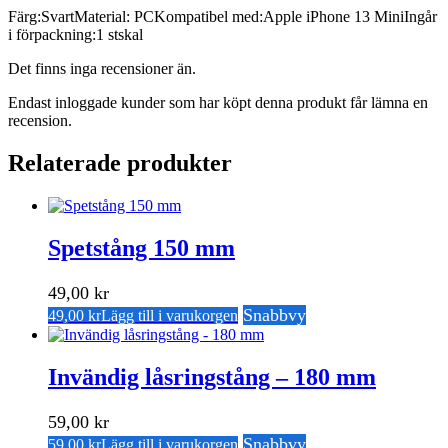
Färg:SvartMaterial: PCKompatibel med:Apple iPhone 13 MiniIngår
i förpackning:1 stskal
Det finns inga recensioner än.
Endast inloggade kunder som har köpt denna produkt får lämna en
recension.
Relaterade produkter
Spetstång 150 mm
49,00
kr
Snabbvy
49,00
kr
Lägg till i varukorgen
Invändig låsringstång – 180 mm
59,00
kr
Snabbvy
59,00
kr
Lägg till i varukorgen