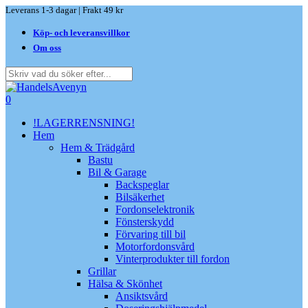
Skip
Leverans 1-3 dagar | Frakt 49 kr
to
Köp- och leveransvillkor
main
content
Om oss
Close
Search
search
0
Menu
!LAGERRENSNING!
Hem
Hem & Trädgård
Bastu
Bil & Garage
Backspeglar
Bilsäkerhet
Fordonselektronik
Fönsterskydd
Förvaring till bil
Motorfordonsvård
Vinterprodukter till fordon
Grillar
Hälsa & Skönhet
Ansiktsvård