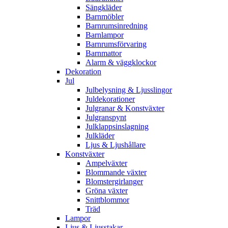
Sängkläder
Barnmöbler
Barnrumsinredning
Barnlampor
Barnrumsförvaring
Barnmattor
Alarm & väggklockor
Dekoration
Jul
Julbelysning & Ljusslingor
Juldekorationer
Julgranar & Konstväxter
Julgranspynt
Julklappsinslagning
Julkläder
Ljus & Ljushållare
Konstväxter
Ampelväxter
Blommande växter
Blomstergirlanger
Gröna växter
Snittblommor
Träd
Lampor
Ljus & Ljusstakar