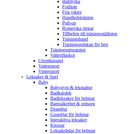
Bålstyrka
Fotfäste
Fria vikter
Handledsträning
Pull-up
Romerska ringar
Tillbehör till träningsställning
Träningsband
Träningsredskap för ben
Träningsutrustning
Vattenflaskor
Utomhusspel
Vattensport
Vintersport
Leksaker & Spel
Baby
Babygym & lekmattor
Badkarslek
Badleksaker för bebisar
Barnsäkerhet & omsorg
Dragdjur
Gosedjur för bebisar
Interaktiva leksaker
Klossar
Leksaksbilar för bebisar