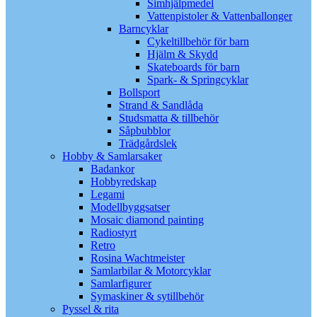
Simhjälpmedel
Vattenpistoler & Vattenballonger
Barncyklar
Cykeltillbehör för barn
Hjälm & Skydd
Skateboards för barn
Spark- & Springcyklar
Bollsport
Strand & Sandlåda
Studsmatta & tillbehör
Såpbubblor
Trädgårdslek
Hobby & Samlarsaker
Badankor
Hobbyredskap
Legami
Modellbyggsatser
Mosaic diamond painting
Radiostyrt
Retro
Rosina Wachtmeister
Samlarbilar & Motorcyklar
Samlarfigurer
Symaskiner & sytillbehör
Pyssel & rita