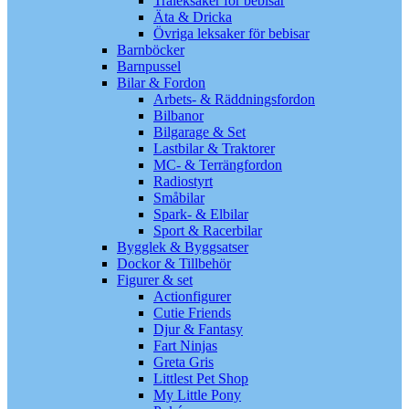
Träleksaker för bebisar
Äta & Dricka
Övriga leksaker för bebisar
Barnböcker
Barnpussel
Bilar & Fordon
Arbets- & Räddningsfordon
Bilbanor
Bilgarage & Set
Lastbilar & Traktorer
MC- & Terrängfordon
Radiostyrt
Småbilar
Spark- & Elbilar
Sport & Racerbilar
Bygglek & Byggsatser
Dockor & Tillbehör
Figurer & set
Actionfigurer
Cutie Friends
Djur & Fantasy
Fart Ninjas
Greta Gris
Littlest Pet Shop
My Little Pony