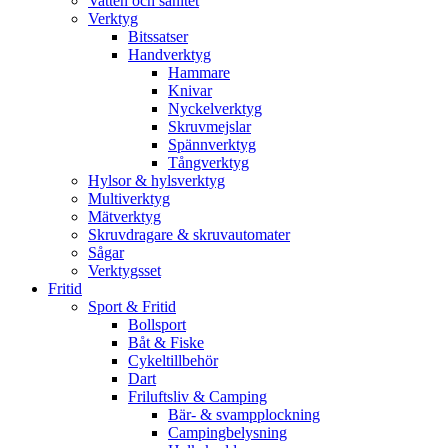
Vatten och sanitet
Verktyg
Bitssatser
Handverktyg
Hammare
Knivar
Nyckelverktyg
Skruvmejslar
Spännverktyg
Tångverktyg
Hylsor & hylsverktyg
Multiverktyg
Mätverktyg
Skruvdragare & skruvautomater
Sågar
Verktygsset
Fritid
Sport & Fritid
Bollsport
Båt & Fiske
Cykeltillbehör
Dart
Friluftsliv & Camping
Bär- & svampplockning
Campingbelysning