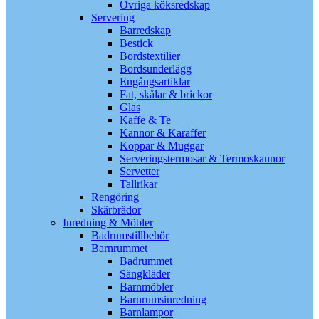
Övriga köksredskap
Servering
Barredskap
Bestick
Bordstextilier
Bordsunderlägg
Engångsartiklar
Fat, skålar & brickor
Glas
Kaffe & Te
Kannor & Karaffer
Koppar & Muggar
Serveringstermosar & Termoskannor
Servetter
Tallrikar
Rengöring
Skärbrädor
Inredning & Möbler
Badrumstillbehör
Barnrummet
Badrummet
Sängkläder
Barnmöbler
Barnrumsinredning
Barnlampor