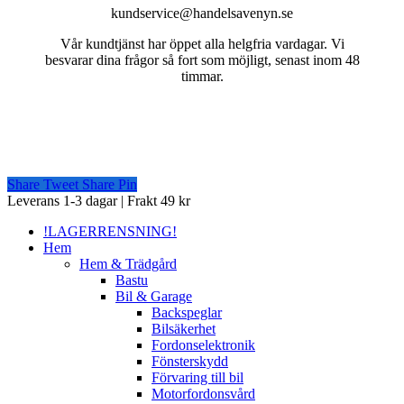
kundservice@handelsavenyn.se
Vår kundtjänst har öppet alla helgfria vardagar. Vi
besvarar dina frågor så fort som möjligt, senast inom 48
timmar.
Share
Tweet
Share
Pin
Close
Leverans 1-3 dagar | Frakt 49 kr
Menu
!LAGERRENSNING!
Hem
Hem & Trädgård
Bastu
Bil & Garage
Backspeglar
Bilsäkerhet
Fordonselektronik
Fönsterskydd
Förvaring till bil
Motorfordonsvård