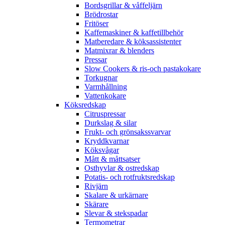
Bordsgrillar & våffeljärn
Brödrostar
Fritöser
Kaffemaskiner & kaffetillbehör
Matberedare & köksassistenter
Matmixrar & blenders
Pressar
Slow Cookers & ris-och pastakokare
Torkugnar
Varmhållning
Vattenkokare
Köksredskap
Citruspressar
Durkslag & silar
Frukt- och grönsakssvarvar
Kryddkvarnar
Köksvågar
Mått & måttsatser
Osthyvlar & ostredskap
Potatis- och rotfruktsredskap
Rivjärn
Skalare & urkärnare
Skärare
Slevar & stekspadar
Termometrar