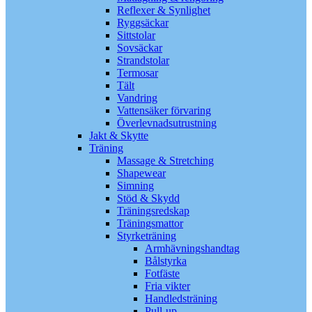
Reflexer & Synlighet
Ryggsäckar
Sittstolar
Sovsäckar
Strandstolar
Termosar
Tält
Vandring
Vattensäker förvaring
Överlevnadsutrustning
Jakt & Skytte
Träning
Massage & Stretching
Shapewear
Simning
Stöd & Skydd
Träningsredskap
Träningsmattor
Styrketräning
Armhävningshandtag
Bålstyrka
Fotfäste
Fria vikter
Handledsträning
Pull-up