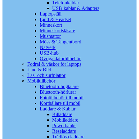
Telefonkablar
USB-kablar & Adapters
Laptopställ
Ljud & Headset
Minneskort
Minneskortsläsare
Musmattor
Möss & Tangentbord
Nätverk
USB-hub
Övriga datortillbehör
Fodral & väskor för laptops
Ljud & Bild
Läs- och surfplattor
Mobiltillbehör
Bluetooth-högtalare
Bluetooth-hörlurar
Fototillbehör till mobil
Korthållare till mobil
Laddare & Kablar
Billaddare
Mobilladdare
Powerbanks
Reseladdare
Trådlösa laddare