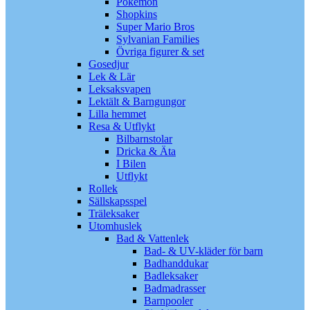
Pokémon
Shopkins
Super Mario Bros
Sylvanian Families
Övriga figurer & set
Gosedjur
Lek & Lär
Leksaksvapen
Lektält & Barngungor
Lilla hemmet
Resa & Utflykt
Bilbarnstolar
Dricka & Äta
I Bilen
Utflykt
Rollek
Sällskapsspel
Träleksaker
Utomhuslek
Bad & Vattenlek
Bad- & UV-kläder för barn
Badhanddukar
Badleksaker
Badmadrasser
Barnpooler