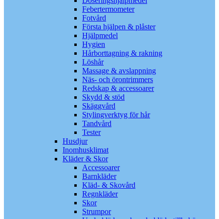
Doseringshjälpmedel
Febertermometer
Fotvård
Första hjälpen & plåster
Hjälpmedel
Hygien
Hårborttagning & rakning
Löshår
Massage & avslappning
Näs- och örontrimmers
Redskap & accessoarer
Skydd & stöd
Skäggvård
Stylingverktyg för hår
Tandvård
Tester
Husdjur
Inomhusklimat
Kläder & Skor
Accessoarer
Barnkläder
Kläd- & Skovård
Regnkläder
Skor
Strumpor