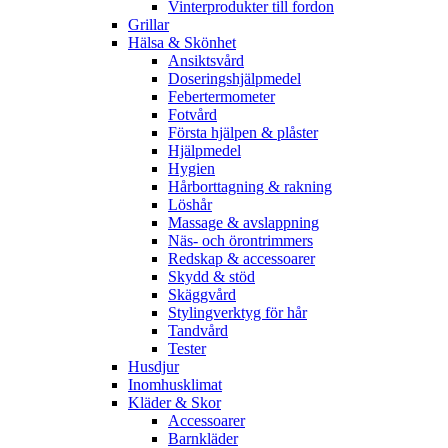
Vinterprodukter till fordon
Grillar
Hälsa & Skönhet
Ansiktsvård
Doseringshjälpmedel
Febertermometer
Fotvård
Första hjälpen & plåster
Hjälpmedel
Hygien
Hårborttagning & rakning
Löshår
Massage & avslappning
Näs- och örontrimmers
Redskap & accessoarer
Skydd & stöd
Skäggvård
Stylingverktyg för hår
Tandvård
Tester
Husdjur
Inomhusklimat
Kläder & Skor
Accessoarer
Barnkläder