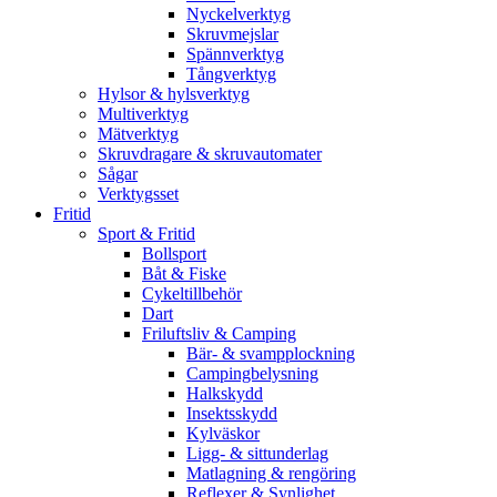
Nyckelverktyg
Skruvmejslar
Spännverktyg
Tångverktyg
Hylsor & hylsverktyg
Multiverktyg
Mätverktyg
Skruvdragare & skruvautomater
Sågar
Verktygsset
Fritid
Sport & Fritid
Bollsport
Båt & Fiske
Cykeltillbehör
Dart
Friluftsliv & Camping
Bär- & svampplockning
Campingbelysning
Halkskydd
Insektsskydd
Kylväskor
Ligg- & sittunderlag
Matlagning & rengöring
Reflexer & Synlighet