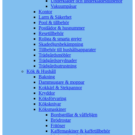
Underkläder och underklädestillbehör
Vakuumpåsar
Kontor
Larm & Säkerhet
Pool & tillbehör
Postlådor & husnummer
Resetillbehör
Roliga & smarta grejer
Skadedjursbekämpning
Tillbehör till hushållsapparater
Trädgårdsmöbler
Trädgårdsprydnader
Trädgårdsutrustning
Kök & Hushåll
Bakning
Dammsugare & moppar
Kokkärl & Stekpannor
Kryddor
Köksförvaring
Köksknivar
Köksmaskiner
Bordsgrillar & våffeljärn
Brödrostar
Fritöser
Kaffemaskiner & kaffetillbehör