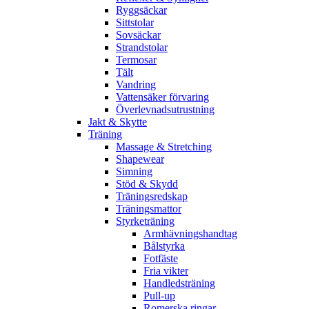
Ryggsäckar
Sittstolar
Sovsäckar
Strandstolar
Termosar
Tält
Vandring
Vattensäker förvaring
Överlevnadsutrustning
Jakt & Skytte
Träning
Massage & Stretching
Shapewear
Simning
Stöd & Skydd
Träningsredskap
Träningsmattor
Styrketräning
Armhävningshandtag
Bålstyrka
Fotfäste
Fria vikter
Handledsträning
Pull-up
Romerska ringar