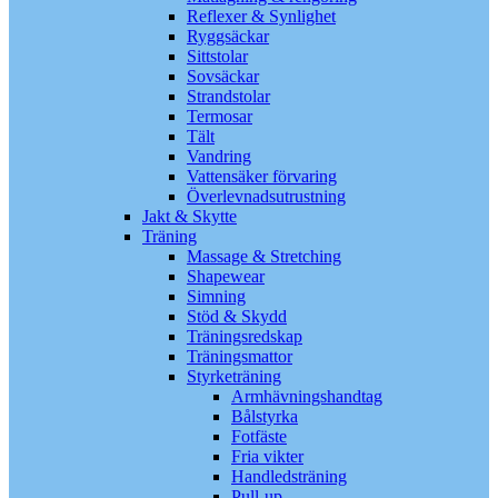
Reflexer & Synlighet
Ryggsäckar
Sittstolar
Sovsäckar
Strandstolar
Termosar
Tält
Vandring
Vattensäker förvaring
Överlevnadsutrustning
Jakt & Skytte
Träning
Massage & Stretching
Shapewear
Simning
Stöd & Skydd
Träningsredskap
Träningsmattor
Styrketräning
Armhävningshandtag
Bålstyrka
Fotfäste
Fria vikter
Handledsträning
Pull-up