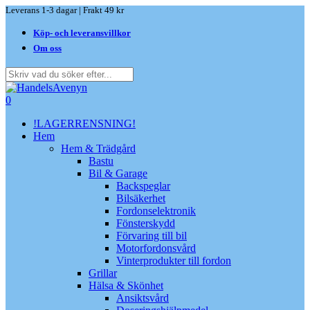
Skip
Leverans 1-3 dagar | Frakt 49 kr
to
Köp- och leveransvillkor
main
content
Om oss
Close
Search
search
0
Menu
!LAGERRENSNING!
Hem
Hem & Trädgård
Bastu
Bil & Garage
Backspeglar
Bilsäkerhet
Fordonselektronik
Fönsterskydd
Förvaring till bil
Motorfordonsvård
Vinterprodukter till fordon
Grillar
Hälsa & Skönhet
Ansiktsvård