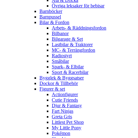
Äta & Dricka
Övriga leksaker för bebisar
Barnböcker
Barnpussel
Bilar & Fordon
Arbets- & Räddningsfordon
Bilbanor
Bilgarage & Set
Lastbilar & Traktorer
MC- & Terrängfordon
Radiostyrt
Småbilar
Spark- & Elbilar
Sport & Racerbilar
Bygglek & Byggsatser
Dockor & Tillbehör
Figurer & set
Actionfigurer
Cutie Friends
Djur & Fantasy
Fart Ninjas
Greta Gris
Littlest Pet Shop
My Little Pony
Pokémon