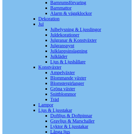
Barnrumsförvaring
Barnmattor
Alarm & väggklockor
Dekoration
Jul
Julbelysning & Ljusslingor
Juldekorationer
Julgranar & Konstväxter
Julgranspynt
Julklappsinslagning
Julkläder
Ljus & Ljushållare
Konstväxter
Ampelväxter
Blommande växter
Blomstergirlanger
Gröna växter
Snittblommor
Träd
Lampor
Ljus & Ljusstakar
Doftljus & Doftpinnar
Gravljus & Marschaller
Lyktor & Ljusstakar
Långa ljus