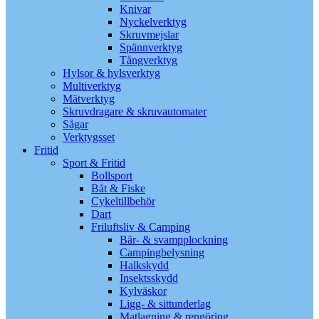
Knivar
Nyckelverktyg
Skruvmejslar
Spännverktyg
Tångverktyg
Hylsor & hylsverktyg
Multiverktyg
Mätverktyg
Skruvdragare & skruvautomater
Sågar
Verktygsset
Fritid
Sport & Fritid
Bollsport
Båt & Fiske
Cykeltillbehör
Dart
Friluftsliv & Camping
Bär- & svampplockning
Campingbelysning
Halkskydd
Insektsskydd
Kylväskor
Ligg- & sittunderlag
Matlagning & rengöring