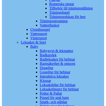
Romerska ringar
Tillbehör till träningsställning
Träningsband
Träningsredskap för ben
Träningsutrustning
Vattenflaskor
Utomhusspel
Vattensport
Vintersport
Leksaker & Spel
Baby
Babygym & lekmattor
Badkarslek
Badleksaker för bebisar
Barnsäkerhet & omsorg
Dragdjur
Gosedjur för bebisar
Interaktiva leksaker
Klossar
Leksaksbilar för bebisar
Leksaksfigurer för bebisar
Pottor & Pallar
Pussel för små barn
Spark- och gåbilar