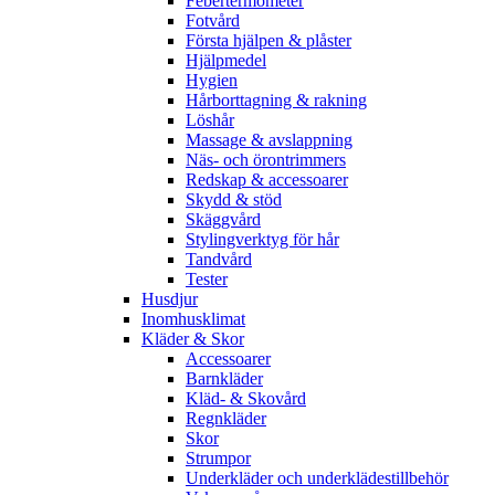
Febertermometer
Fotvård
Första hjälpen & plåster
Hjälpmedel
Hygien
Hårborttagning & rakning
Löshår
Massage & avslappning
Näs- och örontrimmers
Redskap & accessoarer
Skydd & stöd
Skäggvård
Stylingverktyg för hår
Tandvård
Tester
Husdjur
Inomhusklimat
Kläder & Skor
Accessoarer
Barnkläder
Kläd- & Skovård
Regnkläder
Skor
Strumpor
Underkläder och underklädestillbehör