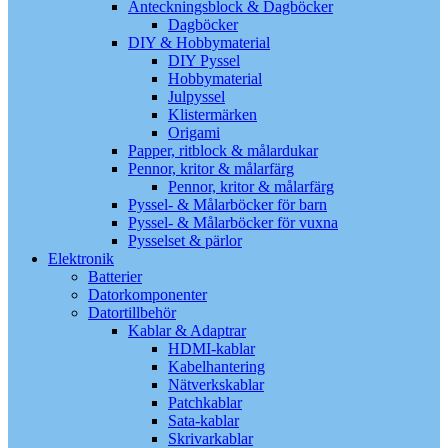
Anteckningsblock & Dagböcker
Dagböcker
DIY & Hobbymaterial
DIY Pyssel
Hobbymaterial
Julpyssel
Klistermärken
Origami
Papper, ritblock & målardukar
Pennor, kritor & målarfärg
Pennor, kritor & målarfärg
Pyssel- & Målarböcker för barn
Pyssel- & Målarböcker för vuxna
Pysselset & pärlor
Elektronik
Batterier
Datorkomponenter
Datortillbehör
Kablar & Adaptrar
HDMI-kablar
Kabelhantering
Nätverkskablar
Patchkablar
Sata-kablar
Skrivarkablar