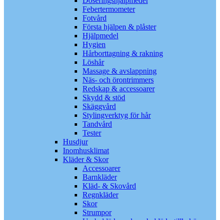
Doseringshjälpmedel
Febertermometer
Fotvård
Första hjälpen & plåster
Hjälpmedel
Hygien
Hårborttagning & rakning
Löshår
Massage & avslappning
Näs- och örontrimmers
Redskap & accessoarer
Skydd & stöd
Skäggvård
Stylingverktyg för hår
Tandvård
Tester
Husdjur
Inomhusklimat
Kläder & Skor
Accessoarer
Barnkläder
Kläd- & Skovård
Regnkläder
Skor
Strumpor