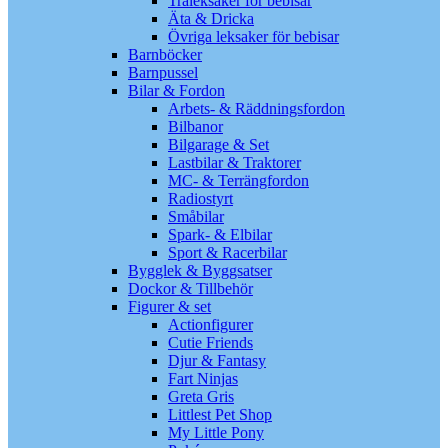
Träleksaker för bebisar
Äta & Dricka
Övriga leksaker för bebisar
Barnböcker
Barnpussel
Bilar & Fordon
Arbets- & Räddningsfordon
Bilbanor
Bilgarage & Set
Lastbilar & Traktorer
MC- & Terrängfordon
Radiostyrt
Småbilar
Spark- & Elbilar
Sport & Racerbilar
Bygglek & Byggsatser
Dockor & Tillbehör
Figurer & set
Actionfigurer
Cutie Friends
Djur & Fantasy
Fart Ninjas
Greta Gris
Littlest Pet Shop
My Little Pony