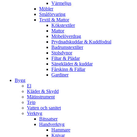
Värmeljus
Möbler
Småförvaring
Textil & Mattor
Kökstextiler
Mattor
Möbelöverdrag
Prydnadskuddar & Kuddfodral
Badrumstextilier
Stolsdynor
Filtar & Plädar
Sängkläder & kuddar
Fårskinn & Fällar
Gardiner
Bygg
El
Kläder & Skydd
Mätinstrument
Tejp
Vatten och sanitet
Verktyg
Bitssatser
Handverktyg
Hammare
Knivar