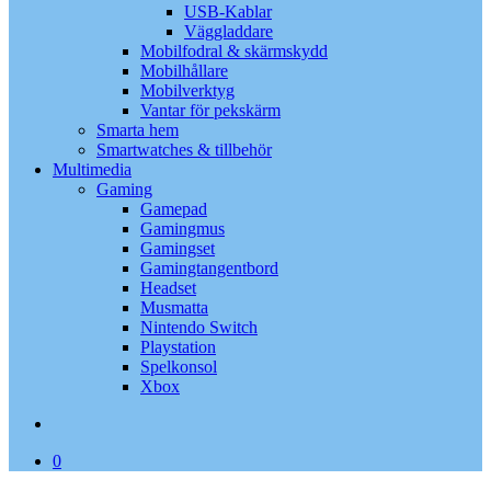
USB-Kablar
Väggladdare
Mobilfodral & skärmskydd
Mobilhållare
Mobilverktyg
Vantar för pekskärm
Smarta hem
Smartwatches & tillbehör
Multimedia
Gaming
Gamepad
Gamingmus
Gamingset
Gamingtangentbord
Headset
Musmatta
Nintendo Switch
Playstation
Spelkonsol
Xbox
search
0