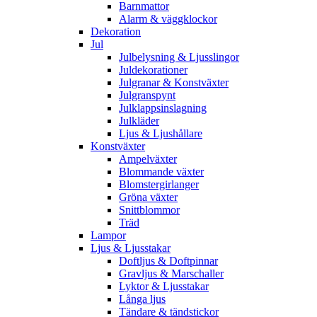
Barnmattor
Alarm & väggklockor
Dekoration
Jul
Julbelysning & Ljusslingor
Juldekorationer
Julgranar & Konstväxter
Julgranspynt
Julklappsinslagning
Julkläder
Ljus & Ljushållare
Konstväxter
Ampelväxter
Blommande växter
Blomstergirlanger
Gröna växter
Snittblommor
Träd
Lampor
Ljus & Ljusstakar
Doftljus & Doftpinnar
Gravljus & Marschaller
Lyktor & Ljusstakar
Långa ljus
Tändare & tändstickor