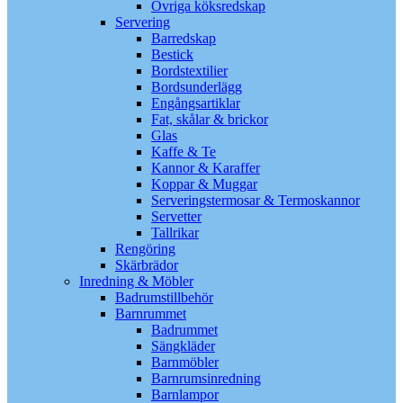
Övriga köksredskap
Servering
Barredskap
Bestick
Bordstextilier
Bordsunderlägg
Engångsartiklar
Fat, skålar & brickor
Glas
Kaffe & Te
Kannor & Karaffer
Koppar & Muggar
Serveringstermosar & Termoskannor
Servetter
Tallrikar
Rengöring
Skärbrädor
Inredning & Möbler
Badrumstillbehör
Barnrummet
Badrummet
Sängkläder
Barnmöbler
Barnrumsinredning
Barnlampor