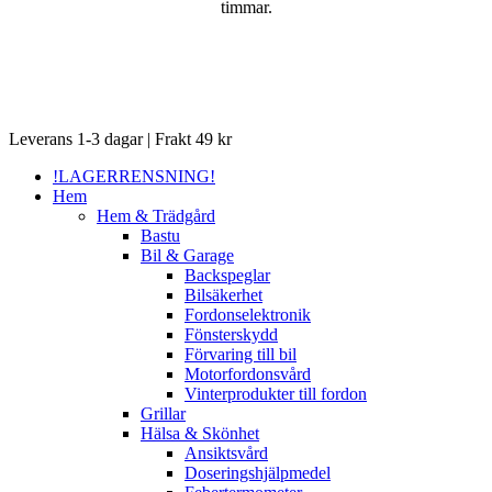
timmar.
Close
Leverans 1-3 dagar | Frakt 49 kr
Menu
!LAGERRENSNING!
Hem
Hem & Trädgård
Bastu
Bil & Garage
Backspeglar
Bilsäkerhet
Fordonselektronik
Fönsterskydd
Förvaring till bil
Motorfordonsvård
Vinterprodukter till fordon
Grillar
Hälsa & Skönhet
Ansiktsvård
Doseringshjälpmedel