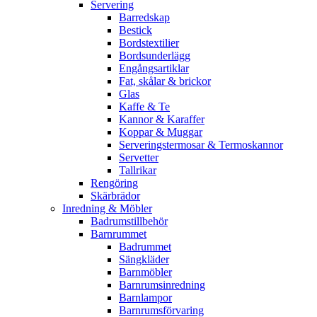
Servering
Barredskap
Bestick
Bordstextilier
Bordsunderlägg
Engångsartiklar
Fat, skålar & brickor
Glas
Kaffe & Te
Kannor & Karaffer
Koppar & Muggar
Serveringstermosar & Termoskannor
Servetter
Tallrikar
Rengöring
Skärbrädor
Inredning & Möbler
Badrumstillbehör
Barnrummet
Badrummet
Sängkläder
Barnmöbler
Barnrumsinredning
Barnlampor
Barnrumsförvaring