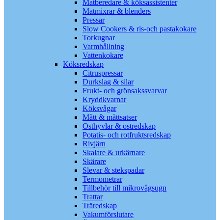
Matberedare & köksassistenter
Matmixrar & blenders
Pressar
Slow Cookers & ris-och pastakokare
Torkugnar
Varmhållning
Vattenkokare
Köksredskap
Citruspressar
Durkslag & silar
Frukt- och grönsakssvarvar
Kryddkvarnar
Köksvågar
Mått & måttsatser
Osthyvlar & ostredskap
Potatis- och rotfruktsredskap
Rivjärn
Skalare & urkärnare
Skärare
Slevar & stekspadar
Termometrar
Tillbehör till mikrovågsugn
Trattar
Träredskap
Vakumförslutare