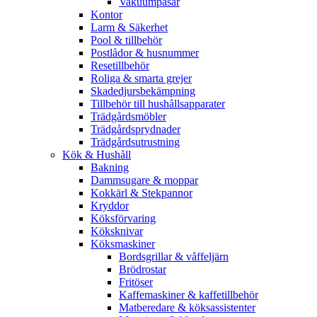
Vakuumpåsar
Kontor
Larm & Säkerhet
Pool & tillbehör
Postlådor & husnummer
Resetillbehör
Roliga & smarta grejer
Skadedjursbekämpning
Tillbehör till hushållsapparater
Trädgårdsmöbler
Trädgårdsprydnader
Trädgårdsutrustning
Kök & Hushåll
Bakning
Dammsugare & moppar
Kokkärl & Stekpannor
Kryddor
Köksförvaring
Köksknivar
Köksmaskiner
Bordsgrillar & våffeljärn
Brödrostar
Fritöser
Kaffemaskiner & kaffetillbehör
Matberedare & köksassistenter