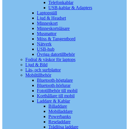
Telefonkablar
USB-kablar & Adapters
Laptopställ
Ljud & Headset
Minneskort
Minneskortsläsare
Musmattor
Möss & Tangentbord
Nätverk
USB-hub
Övriga datortillbehör
Fodral & väskor för laptops
Ljud & Bild
Läs- och surfplattor
Mobiltillbehör
Bluetooth-högtalare
Bluetooth-hörlurar
Fototillbehör till mobil
Korthållare till mobil
Laddare & Kablar
Billaddare
Mobilladdare
Powerbanks
Reseladdare
Trådlösa laddare