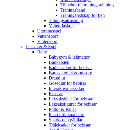
Tillbehör till träningsställning
Träningsband
Träningsredskap för ben
Träningsutrustning
Vattenflaskor
Utomhusspel
Vattensport
Vintersport
Leksaker & Spel
Baby
Babygym & lekmattor
Badkarslek
Badleksaker för bebisar
Barnsäkerhet & omsorg
Dragdjur
Gosedjur för bebisar
Interaktiva leksaker
Klossar
Leksaksbilar för bebisar
Leksaksfigurer för bebisar
Pottor & Pallar
Pussel för små barn
Spark- och gåbilar
Träleksaker för bebisar