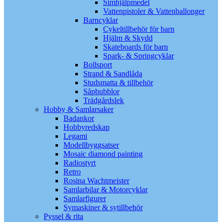
Simhjälpmedel
Vattenpistoler & Vattenballonger
Barncyklar
Cykeltillbehör för barn
Hjälm & Skydd
Skateboards för barn
Spark- & Springcyklar
Bollsport
Strand & Sandlåda
Studsmatta & tillbehör
Såpbubblor
Trädgårdslek
Hobby & Samlarsaker
Badankor
Hobbyredskap
Legami
Modellbyggsatser
Mosaic diamond painting
Radiostyrt
Retro
Rosina Wachtmeister
Samlarbilar & Motorcyklar
Samlarfigurer
Symaskiner & sytillbehör
Pyssel & rita