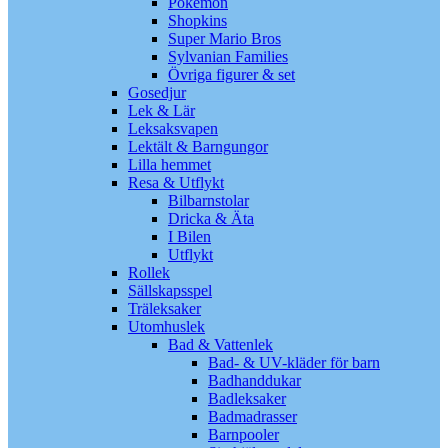
Pokémon
Shopkins
Super Mario Bros
Sylvanian Families
Övriga figurer & set
Gosedjur
Lek & Lär
Leksaksvapen
Lektält & Barngungor
Lilla hemmet
Resa & Utflykt
Bilbarnstolar
Dricka & Äta
I Bilen
Utflykt
Rollek
Sällskapsspel
Träleksaker
Utomhuslek
Bad & Vattenlek
Bad- & UV-kläder för barn
Badhanddukar
Badleksaker
Badmadrasser
Barnpooler