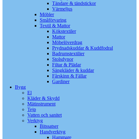
Tändare & tändstickor
Värmeljus
Möbler
Småförvaring
Textil & Mattor
Kökstextiler
Mattor
Möbelöverdrag
Prydnadskuddar & Kuddfodral
Badrumstextilier
Stolsdynor
Filtar & Plädar
Sängkläder & kuddar
Fårskinn & Fällar
Gardiner
Bygg
El
Kläder & Skydd
Mätinstrument
Tejp
Vatten och sanitet
Verktyg
Bitssatser
Handverktyg
Hammare