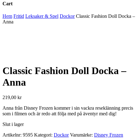
Cart
Close
Hem
Fritid
Leksaker & Spel
Dockor
Classic Fashion Doll Docka –
Cart
Anna
Classic Fashion Doll Docka –
Anna
219,00
kr
Anna från Disney Frozen kommer i sin vackra reseklänning precis
som i filmen och är redo att följa med på äventyr med dig!
Slut i lager
Artikelnr:
9595
Kategori:
Dockor
Varumärke:
Disney Frozen