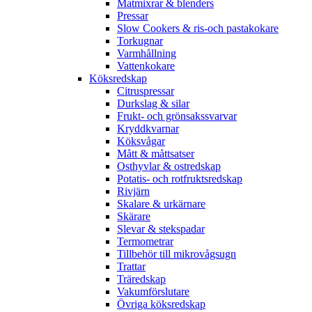
Matmixrar & blenders
Pressar
Slow Cookers & ris-och pastakokare
Torkugnar
Varmhållning
Vattenkokare
Köksredskap
Citruspressar
Durkslag & silar
Frukt- och grönsakssvarvar
Kryddkvarnar
Köksvågar
Mått & måttsatser
Osthyvlar & ostredskap
Potatis- och rotfruktsredskap
Rivjärn
Skalare & urkärnare
Skärare
Slevar & stekspadar
Termometrar
Tillbehör till mikrovågsugn
Trattar
Träredskap
Vakumförslutare
Övriga köksredskap