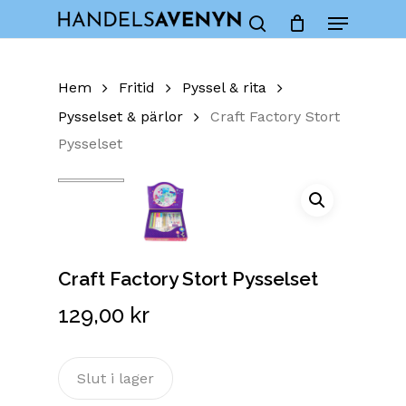
Skip
Menu
to
Close
Cart
search
Cart
main
content
Hem
Fritid
Pyssel & rita
Pysselset & pärlor
Craft Factory Stort
Pysselset
Craft Factory Stort Pysselset
129,00
kr
Slut i lager