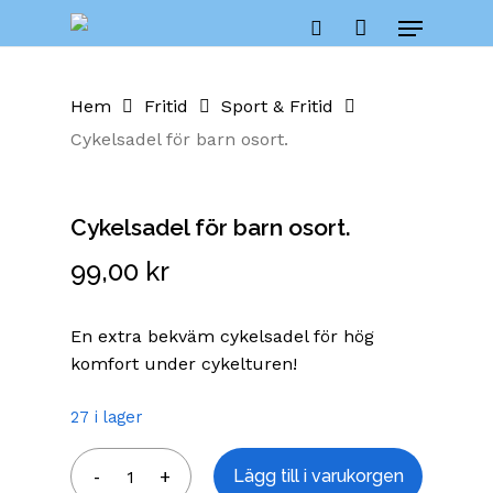
Skip
Cart
Menu
to
Close
search
Cart
main
content
Hem
Fritid
Sport & Fritid
Cykelsadel för barn osort.
Cykelsadel för barn osort.
99,00
kr
En extra bekväm cykelsadel för hög
komfort under cykelturen!
27 i lager
Lägg till i varukorgen