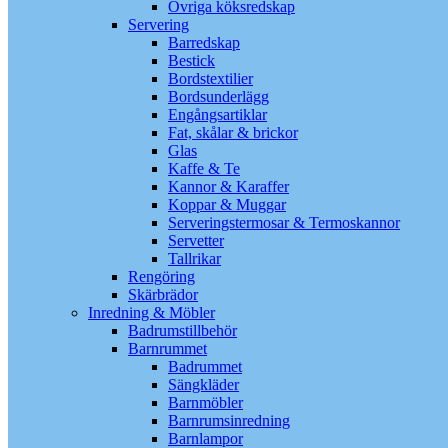
Övriga köksredskap
Servering
Barredskap
Bestick
Bordstextilier
Bordsunderlägg
Engångsartiklar
Fat, skålar & brickor
Glas
Kaffe & Te
Kannor & Karaffer
Koppar & Muggar
Serveringstermosar & Termoskannor
Servetter
Tallrikar
Rengöring
Skärbrädor
Inredning & Möbler
Badrumstillbehör
Barnrummet
Badrummet
Sängkläder
Barnmöbler
Barnrumsinredning
Barnlampor