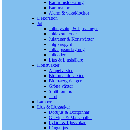
Barnrumsförvaring
Barnmattor
Alarm & väggklockor
Dekoration
Jul
Julbelysning & Ljusslingor
Juldekorationer
Julgranar & Konstväxter
Julgranspynt
Julklappsinslagning
Julkläder
Ljus & Ljushållare
Konstväxter
Ampelväxter
Blommande växter
Blomstergirlanger
Gröna växter
Snittblommor
Träd
Lampor
Ljus & Ljusstakar
Doftljus & Doftpinnar
Gravljus & Marschaller
Lyktor & Ljusstakar
Långa ljus