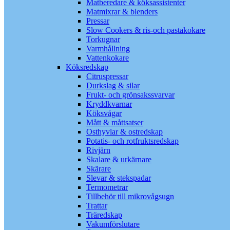
Matberedare & köksassistenter
Matmixrar & blenders
Pressar
Slow Cookers & ris-och pastakokare
Torkugnar
Varmhållning
Vattenkokare
Köksredskap
Citruspressar
Durkslag & silar
Frukt- och grönsakssvarvar
Kryddkvarnar
Köksvågar
Mått & måttsatser
Osthyvlar & ostredskap
Potatis- och rotfruktsredskap
Rivjärn
Skalare & urkärnare
Skärare
Slevar & stekspadar
Termometrar
Tillbehör till mikrovågsugn
Trattar
Träredskap
Vakumförslutare