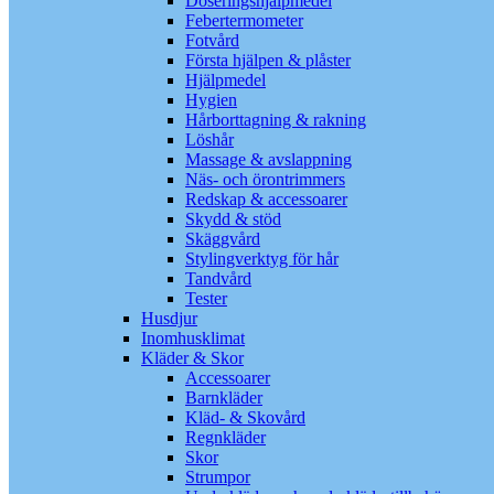
Doseringshjälpmedel
Febertermometer
Fotvård
Första hjälpen & plåster
Hjälpmedel
Hygien
Hårborttagning & rakning
Löshår
Massage & avslappning
Näs- och örontrimmers
Redskap & accessoarer
Skydd & stöd
Skäggvård
Stylingverktyg för hår
Tandvård
Tester
Husdjur
Inomhusklimat
Kläder & Skor
Accessoarer
Barnkläder
Kläd- & Skovård
Regnkläder
Skor
Strumpor