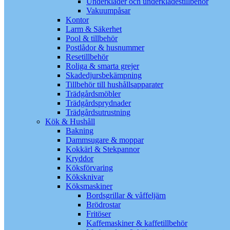
Underkläder och underklädestillbehör
Vakuumpåsar
Kontor
Larm & Säkerhet
Pool & tillbehör
Postlådor & husnummer
Resetillbehör
Roliga & smarta grejer
Skadedjursbekämpning
Tillbehör till hushållsapparater
Trädgårdsmöbler
Trädgårdsprydnader
Trädgårdsutrustning
Kök & Hushåll
Bakning
Dammsugare & moppar
Kokkärl & Stekpannor
Kryddor
Köksförvaring
Köksknivar
Köksmaskiner
Bordsgrillar & våffeljärn
Brödrostar
Fritöser
Kaffemaskiner & kaffetillbehör