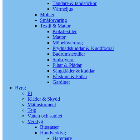
Tändare & tändstickor
Värmeljus
Möbler
Småförvaring
Textil & Mattor
Kökstextiler
Mattor
Möbelöverdrag
Prydnadskuddar & Kuddfodral
Badrumstextilier
Stolsdynor
Filtar & Plädar
Sängkläder & kuddar
Fårskinn & Fällar
Gardiner
Bygg
El
Kläder & Skydd
Mätinstrument
Tejp
Vatten och sanitet
Verktyg
Bitssatser
Handverktyg
Hammare