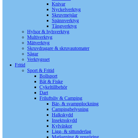
Knivar
Nyckelverktyg
Skruvmejslar
Spännverktyg
Tångverktyg
Hylsor & hylsverktyg
Multiverktyg
Mätverktyg
Skruvdragare & skruvautomater
Sågar
Verktygsset
Fritid
Sport & Fritid
Bollsport
Båt & Fiske
Cykeltillbehör
Dart
Friluftsliv & Camping
Bär- & svampplockning
Campingbelysning
Halkskydd
Insektsskydd
Kylväskor
Ligg- & sittunderlag
Matlagning & rengöring