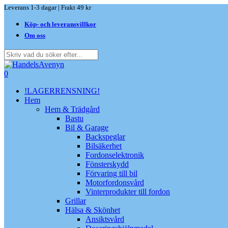
Skip
Leverans 1-3 dagar | Frakt 49 kr
to
Köp- och leveransvillkor
main
content
Om oss
Close
Search
search
0
Menu
!LAGERRENSNING!
Hem
Hem & Trädgård
Bastu
Bil & Garage
Backspeglar
Bilsäkerhet
Fordonselektronik
Fönsterskydd
Förvaring till bil
Motorfordonsvård
Vinterprodukter till fordon
Grillar
Hälsa & Skönhet
Ansiktsvård