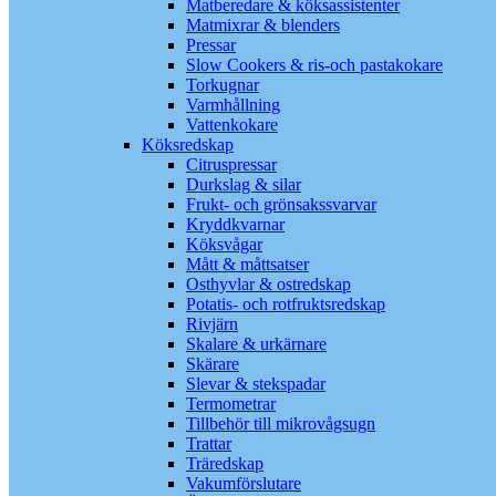
Matberedare & köksassistenter
Matmixrar & blenders
Pressar
Slow Cookers & ris-och pastakokare
Torkugnar
Varmhållning
Vattenkokare
Köksredskap
Citruspressar
Durkslag & silar
Frukt- och grönsakssvarvar
Kryddkvarnar
Köksvågar
Mått & måttsatser
Osthyvlar & ostredskap
Potatis- och rotfruktsredskap
Rivjärn
Skalare & urkärnare
Skärare
Slevar & stekspadar
Termometrar
Tillbehör till mikrovågsugn
Trattar
Träredskap
Vakumförslutare