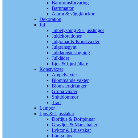
Barnrumsförvaring
Barnmattor
Alarm & väggklockor
Dekoration
Jul
Julbelysning & Ljusslingor
Juldekorationer
Julgranar & Konstväxter
Julgranspynt
Julklappsinslagning
Julkläder
Ljus & Ljushållare
Konstväxter
Ampelväxter
Blommande växter
Blomstergirlanger
Gröna växter
Snittblommor
Träd
Lampor
Ljus & Ljusstakar
Doftljus & Doftpinnar
Gravljus & Marschaller
Lyktor & Ljusstakar
Långa ljus