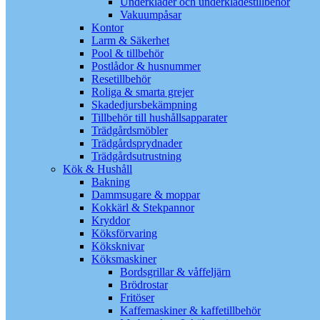
Underkläder och underklädestillbehör
Vakuumpåsar
Kontor
Larm & Säkerhet
Pool & tillbehör
Postlådor & husnummer
Resetillbehör
Roliga & smarta grejer
Skadedjursbekämpning
Tillbehör till hushållsapparater
Trädgårdsmöbler
Trädgårdsprydnader
Trädgårdsutrustning
Kök & Hushåll
Bakning
Dammsugare & moppar
Kokkärl & Stekpannor
Kryddor
Köksförvaring
Köksknivar
Köksmaskiner
Bordsgrillar & våffeljärn
Brödrostar
Fritöser
Kaffemaskiner & kaffetillbehör