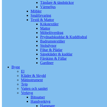
Tändare & tändstickor
Värmeljus
Möbler
Småförvaring
Textil & Mattor
Kökstextiler
Mattor
Möbelöverdrag
Prydnadskuddar & Kuddfodral
Badrumstextilier
Stolsdynor
Filtar & Plädar
Sängkläder & kuddar
Fårskinn & Fällar
Gardiner
Bygg
El
Kläder & Skydd
Mätinstrument
Tejp
Vatten och sanitet
Verktyg
Bitssatser
Handverktyg
Hammare