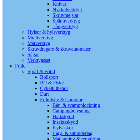
Knivar
Nyckelverktyg
Skruvmejslar
Spännverktyg
Tångverktyg
Hylsor & hylsverktyg
Multiverktyg
Mätverktyg
Skruvdragare & skruvautomater
Sågar
Verktygsset
Fritid
Sport & Fritid
Bollsport
Båt & Fiske
Cykeltillbehör
Dart
Friluftsliv & Camping
Bär- & svampplockning
Campingbelysning
Halkskydd
Insektsskydd
Kylväskor
Ligg- & sittunderlag
Matlagning & rengöring