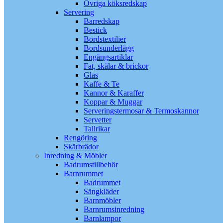
Övriga köksredskap
Servering
Barredskap
Bestick
Bordstextilier
Bordsunderlägg
Engångsartiklar
Fat, skålar & brickor
Glas
Kaffe & Te
Kannor & Karaffer
Koppar & Muggar
Serveringstermosar & Termoskannor
Servetter
Tallrikar
Rengöring
Skärbrädor
Inredning & Möbler
Badrumstillbehör
Barnrummet
Badrummet
Sängkläder
Barnmöbler
Barnrumsinredning
Barnlampor