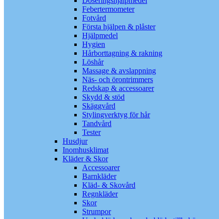
Doseringshjälpmedel
Febertermometer
Fotvård
Första hjälpen & plåster
Hjälpmedel
Hygien
Hårborttagning & rakning
Löshår
Massage & avslappning
Näs- och örontrimmers
Redskap & accessoarer
Skydd & stöd
Skäggvård
Stylingverktyg för hår
Tandvård
Tester
Husdjur
Inomhusklimat
Kläder & Skor
Accessoarer
Barnkläder
Kläd- & Skovård
Regnkläder
Skor
Strumpor