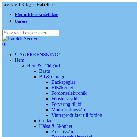
Skip
Leverans 1-3 dagar | Frakt 49 kr
to
Köp- och leveransvillkor
main
content
Om oss
Close
Search
search
0
Menu
!LAGERRENSNING!
Hem
Hem & Trädgård
Bastu
Bil & Garage
Backspeglar
Bilsäkerhet
Fordonselektronik
Fönsterskydd
Förvaring till bil
Motorfordonsvård
Vinterprodukter till fordon
Grillar
Hälsa & Skönhet
Ansiktsvård