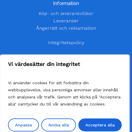
Information
Köp- och leveransvillkor
Leveranser
Ångerrätt och reklamation
Integritetspolicy
Kundtjänst
Vi värdesätter din integritet
kundservice@handelsavenyn.se
Vi använder cookies för att förbättra din
Vår kundtjänst har öppet alla helgfria vardagar.
webbupplevelse, visa personliga annonser eller innehåll
Vi besvarar dina frågor så fort som möjligt,
och analysera vår trafik. Genom att klicka på "Acceptera
senast inom 48 timmar.
alla" samtycker du till vår användning av cookies.
Anpassa
Avvisa alla
Acceptera alla