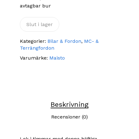
avtagbar bur
Slut i lager
Kategorier:
Bilar & Fordon
,
MC- &
Terrängfordon
Varumärke:
Maisto
Beskrivning
Recensioner (0)
Lek i timmar med denna häftiga