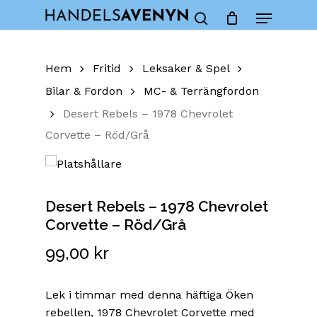
Skip
Menu
to
Close
Cart
search
Cart
main
content
Hem
Fritid
Leksaker & Spel
Bilar & Fordon
MC- & Terrängfordon
Desert Rebels – 1978 Chevrolet
Corvette – Röd/Grå
Desert Rebels – 1978 Chevrolet
Corvette – Röd/Grå
99,00
kr
Lek i timmar med denna häftiga Öken
rebellen, 1978 Chevrolet Corvette med