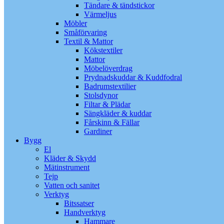
Tändare & tändstickor
Värmeljus
Möbler
Småförvaring
Textil & Mattor
Kökstextiler
Mattor
Möbelöverdrag
Prydnadskuddar & Kuddfodral
Badrumstextilier
Stolsdynor
Filtar & Plädar
Sängkläder & kuddar
Fårskinn & Fällar
Gardiner
Bygg
El
Kläder & Skydd
Mätinstrument
Tejp
Vatten och sanitet
Verktyg
Bitssatser
Handverktyg
Hammare