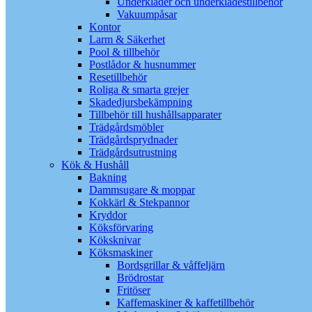
Underkläder och underklädestillbehör
Vakuumpåsar
Kontor
Larm & Säkerhet
Pool & tillbehör
Postlådor & husnummer
Resetillbehör
Roliga & smarta grejer
Skadedjursbekämpning
Tillbehör till hushållsapparater
Trädgårdsmöbler
Trädgårdsprydnader
Trädgårdsutrustning
Kök & Hushåll
Bakning
Dammsugare & moppar
Kokkärl & Stekpannor
Kryddor
Köksförvaring
Köksknivar
Köksmaskiner
Bordsgrillar & våffeljärn
Brödrostar
Fritöser
Kaffemaskiner & kaffetillbehör