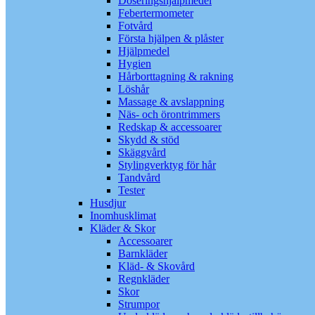
Doseringshjälpmedel
Febertermometer
Fotvård
Första hjälpen & plåster
Hjälpmedel
Hygien
Hårborttagning & rakning
Löshår
Massage & avslappning
Näs- och örontrimmers
Redskap & accessoarer
Skydd & stöd
Skäggvård
Stylingverktyg för hår
Tandvård
Tester
Husdjur
Inomhusklimat
Kläder & Skor
Accessoarer
Barnkläder
Kläd- & Skovård
Regnkläder
Skor
Strumpor