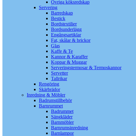
Övriga köksredskap
Servering
Barredskap
Bestick
Bordstextilier
Bordsunderlägg
Engångsartiklar
Fat, skålar & brickor
Glas
Kaffe & Te
Kannor & Karaffer
Koppar & Muggar
Serveringstermosar & Termoskannor
Servetter
Tallrikar
Rengöring
Skärbrädor
Inredning & Möbler
Badrumstillbehör
Barnrummet
Badrummet
Sängkläder
Barnmöbler
Barnrumsinredning
Barnlampor