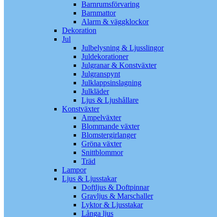
Barnrumsförvaring
Barnmattor
Alarm & väggklockor
Dekoration
Jul
Julbelysning & Ljusslingor
Juldekorationer
Julgranar & Konstväxter
Julgranspynt
Julklappsinslagning
Julkläder
Ljus & Ljushållare
Konstväxter
Ampelväxter
Blommande växter
Blomstergirlanger
Gröna växter
Snittblommor
Träd
Lampor
Ljus & Ljusstakar
Doftljus & Doftpinnar
Gravljus & Marschaller
Lyktor & Ljusstakar
Långa ljus