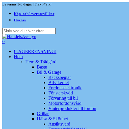
Skip
Leverans 1-3 dagar | Frakt 49 kr
to
Köp- och leveransvillkor
main
content
Om oss
Close
Search
search
0
Menu
!LAGERRENSNING!
Hem
Hem & Trädgård
Bastu
Bil & Garage
Backspeglar
Bilsäkerhet
Fordonselektronik
Fönsterskydd
Förvaring till bil
Motorfordonsvård
Vinterprodukter till fordon
Grillar
Hälsa & Skönhet
Ansiktsvård