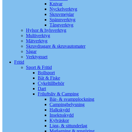
Knivar
Nyckelverktyg
Skruvmejslar
Spännverktyg
Tångverktyg
Hylsor & hylsverktyg
Multiverktyg
Mätverktyg
Skruvdragare & skruvautomater
Sågar
Verktygsset
Fritid
Sport & Fritid
Bollsport
Båt & Fiske
Cykeltillbehör
Dart
Friluftsliv & Camping
Bär- & svampplockning
Campingbelysning
Halkskydd
Insektsskydd
Kylväskor
Ligg- & sittunderlag
Matlagning & rengöring