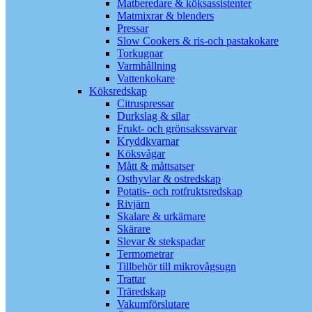
Matberedare & köksassistenter
Matmixrar & blenders
Pressar
Slow Cookers & ris-och pastakokare
Torkugnar
Varmhållning
Vattenkokare
Köksredskap
Citruspressar
Durkslag & silar
Frukt- och grönsakssvarvar
Kryddkvarnar
Köksvågar
Mått & måttsatser
Osthyvlar & ostredskap
Potatis- och rotfruktsredskap
Rivjärn
Skalare & urkärnare
Skärare
Slevar & stekspadar
Termometrar
Tillbehör till mikrovågsugn
Trattar
Träredskap
Vakumförslutare