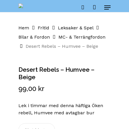
Skip
Menu
to
Close
Cart
search
Cart
main
content
Hem
Fritid
Leksaker & Spel
Bilar & Fordon
MC- & Terrängfordon
Desert Rebels – Humvee – Beige
Desert Rebels – Humvee –
Beige
99,00
kr
Lek i timmar med denna häftiga Öken
rebell, Humvee med avtagbar bur