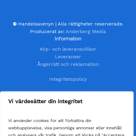
©
Handelsavenyn | Alla rättigheter reserverade.
Producerat av:
Anderberg Media
Information
Köp- och leveransvillkor
Leveranser
Ångerrätt och reklamation
Integritetspolicy
Kundtjänst
Vi värdesätter din integritet
kundservice@handelsavenyn.se
Vi använder cookies för att förbättra din
Vår kundtjänst har öppet alla helgfria vardagar.
webbupplevelse, visa personliga annonser eller innehåll
Vi besvarar dina frågor så fort som möjligt,
och analysera vår trafik. Genom att klicka på "Acceptera