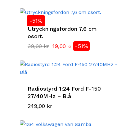
-51%
Utryckningsfordon 7,6 cm
osort.
Det
Det
39,00
kr
19,00
-51%
kr
ursprungliga
nuvarande
priset
priset
var:
är:
39,00 kr.
19,00 kr.
Radiostyrd 1:24 Ford F-150
27/40MHz – Blå
249,00
kr