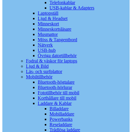
Telefonkablar
USB-kablar & Adapters
Laptopställ
Ljud & Headset
Minneskort
Minneskortsläsare
Musmattor
Möss & Tangentbord
Nätverk
USB-hub
Övriga datortillbehör
Fodral & väskor för laptops
Ljud & Bild
Läs- och surfplattor
Mobiltillbehör
Bluetooth-högtalare
Bluetooth-hörlurar
Fototillbehör till mobil
Korthållare till mobil
Laddare & Kablar
Billaddare
Mobilladdare
Powerbanks
Reseladdare
Trådlösa laddare