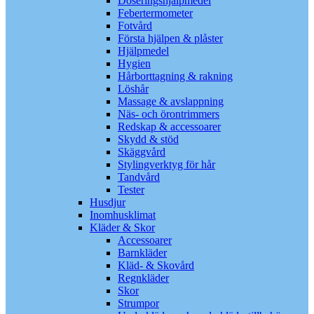
Doseringshjälpmedel
Febertermometer
Fotvård
Första hjälpen & plåster
Hjälpmedel
Hygien
Hårborttagning & rakning
Löshår
Massage & avslappning
Näs- och örontrimmers
Redskap & accessoarer
Skydd & stöd
Skäggvård
Stylingverktyg för hår
Tandvård
Tester
Husdjur
Inomhusklimat
Kläder & Skor
Accessoarer
Barnkläder
Kläd- & Skovård
Regnkläder
Skor
Strumpor