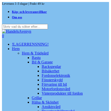
Skip
Leverans 1-3 dagar | Frakt 49 kr
to
Köp- och leveransvillkor
main
content
Om oss
Close
Search
search
0
Menu
!LAGERRENSNING!
Hem
Hem & Trädgård
Bastu
Bil & Garage
Backspeglar
Bilsäkerhet
Fordonselektronik
Fönsterskydd
Förvaring till bil
Motorfordonsvård
Vinterprodukter till fordon
Grillar
Hälsa & Skönhet
Ansiktsvård