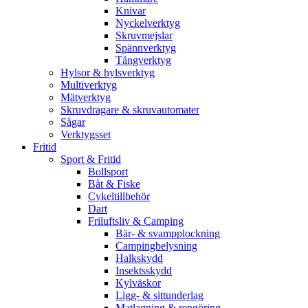
Knivar
Nyckelverktyg
Skruvmejslar
Spännverktyg
Tångverktyg
Hylsor & hylsverktyg
Multiverktyg
Mätverktyg
Skruvdragare & skruvautomater
Sågar
Verktygsset
Fritid
Sport & Fritid
Bollsport
Båt & Fiske
Cykeltillbehör
Dart
Friluftsliv & Camping
Bär- & svampplockning
Campingbelysning
Halkskydd
Insektsskydd
Kylväskor
Ligg- & sittunderlag
Matlagning & rengöring