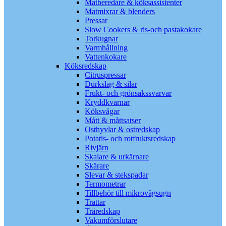
Matberedare & köksassistenter
Matmixrar & blenders
Pressar
Slow Cookers & ris-och pastakokare
Torkugnar
Varmhållning
Vattenkokare
Köksredskap
Citruspressar
Durkslag & silar
Frukt- och grönsakssvarvar
Kryddkvarnar
Köksvågar
Mått & måttsatser
Osthyvlar & ostredskap
Potatis- och rotfruktsredskap
Rivjärn
Skalare & urkärnare
Skärare
Slevar & stekspadar
Termometrar
Tillbehör till mikrovågsugn
Trattar
Träredskap
Vakumförslutare