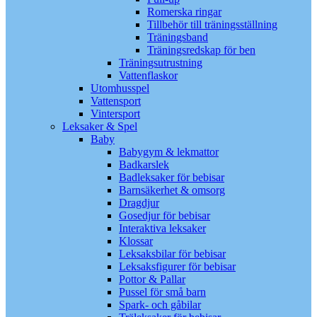
Romerska ringar
Tillbehör till träningsställning
Träningsband
Träningsredskap för ben
Träningsutrustning
Vattenflaskor
Utomhusspel
Vattensport
Vintersport
Leksaker & Spel
Baby
Babygym & lekmattor
Badkarslek
Badleksaker för bebisar
Barnsäkerhet & omsorg
Dragdjur
Gosedjur för bebisar
Interaktiva leksaker
Klossar
Leksaksbilar för bebisar
Leksaksfigurer för bebisar
Pottor & Pallar
Pussel för små barn
Spark- och gåbilar