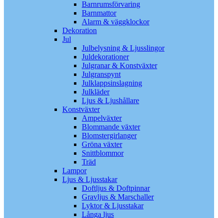
Barnrumsförvaring
Barnmattor
Alarm & väggklockor
Dekoration
Jul
Julbelysning & Ljusslingor
Juldekorationer
Julgranar & Konstväxter
Julgranspynt
Julklappsinslagning
Julkläder
Ljus & Ljushållare
Konstväxter
Ampelväxter
Blommande växter
Blomstergirlanger
Gröna växter
Snittblommor
Träd
Lampor
Ljus & Ljusstakar
Doftljus & Doftpinnar
Gravljus & Marschaller
Lyktor & Ljusstakar
Långa ljus