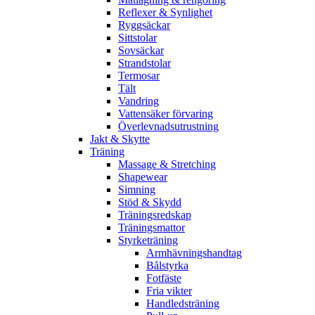
Reflexer & Synlighet
Ryggsäckar
Sittstolar
Sovsäckar
Strandstolar
Termosar
Tält
Vandring
Vattensäker förvaring
Överlevnadsutrustning
Jakt & Skytte
Träning
Massage & Stretching
Shapewear
Simning
Stöd & Skydd
Träningsredskap
Träningsmattor
Styrketräning
Armhävningshandtag
Bålstyrka
Fotfäste
Fria vikter
Handledsträning