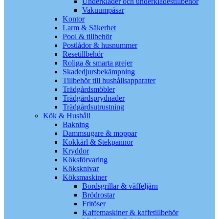
Underkläder och underklädestillbehör
Vakuumpåsar
Kontor
Larm & Säkerhet
Pool & tillbehör
Postlådor & husnummer
Resetillbehör
Roliga & smarta grejer
Skadedjursbekämpning
Tillbehör till hushållsapparater
Trädgårdsmöbler
Trädgårdsprydnader
Trädgårdsutrustning
Kök & Hushåll
Bakning
Dammsugare & moppar
Kokkärl & Stekpannor
Kryddor
Köksförvaring
Köksknivar
Köksmaskiner
Bordsgrillar & våffeljärn
Brödrostar
Fritöser
Kaffemaskiner & kaffetillbehör