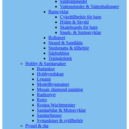
Simhjälpmedel
Vattenpistoler & Vattenballonger
Barncyklar
Cykeltillbehör för barn
Hjälm & Skydd
Skateboards för barn
Spark- & Springcyklar
Bollsport
Strand & Sandlåda
Studsmatta & tillbehör
Såpbubblor
Trädgårdslek
Hobby & Samlarsaker
Badankor
Hobbyredskap
Legami
Modellbyggsatser
Mosaic diamond painting
Radiostyrt
Retro
Rosina Wachtmeister
Samlarbilar & Motorcyklar
Samlarfigurer
Symaskiner & sytillbehör
Pyssel & rita