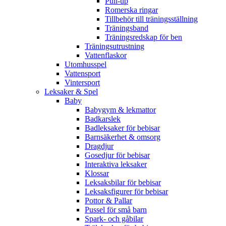
Pull-up
Romerska ringar
Tillbehör till träningsställning
Träningsband
Träningsredskap för ben
Träningsutrustning
Vattenflaskor
Utomhusspel
Vattensport
Vintersport
Leksaker & Spel
Baby
Babygym & lekmattor
Badkarslek
Badleksaker för bebisar
Barnsäkerhet & omsorg
Dragdjur
Gosedjur för bebisar
Interaktiva leksaker
Klossar
Leksaksbilar för bebisar
Leksaksfigurer för bebisar
Pottor & Pallar
Pussel för små barn
Spark- och gåbilar