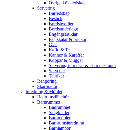
Övriga köksredskap
Servering
Barredskap
Bestick
Bordstextilier
Bordsunderlägg
Engångsartiklar
Fat, skålar & brickor
Glas
Kaffe & Te
Kannor & Karaffer
Koppar & Muggar
Serveringstermosar & Termoskannor
Servetter
Tallrikar
Rengöring
Skärbrädor
Inredning & Möbler
Badrumstillbehör
Barnrummet
Badrummet
Sängkläder
Barnmöbler
Barnrumsinredning
Barnlampor