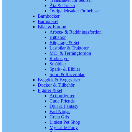
Träleksaker för bebisar
Äta & Dricka
Övriga leksaker för bebisar
Barnböcker
Barnpussel
Bilar & Fordon
Arbets- & Räddningsfordon
Bilbanor
Bilgarage & Set
Lastbilar & Traktorer
MC- & Terrängfordon
Radiostyrt
Småbilar
Spark- & Elbilar
Sport & Racerbilar
Bygglek & Byggsatser
Dockor & Tillbehör
Figurer & set
Actionfigurer
Cutie Friends
Djur & Fantasy
Fart Ninjas
Greta Gris
Littlest Pet Shop
My Little Pony