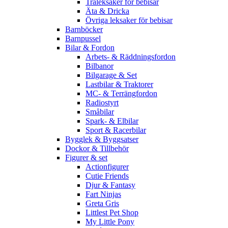
Träleksaker för bebisar
Äta & Dricka
Övriga leksaker för bebisar
Barnböcker
Barnpussel
Bilar & Fordon
Arbets- & Räddningsfordon
Bilbanor
Bilgarage & Set
Lastbilar & Traktorer
MC- & Terrängfordon
Radiostyrt
Småbilar
Spark- & Elbilar
Sport & Racerbilar
Bygglek & Byggsatser
Dockor & Tillbehör
Figurer & set
Actionfigurer
Cutie Friends
Djur & Fantasy
Fart Ninjas
Greta Gris
Littlest Pet Shop
My Little Pony