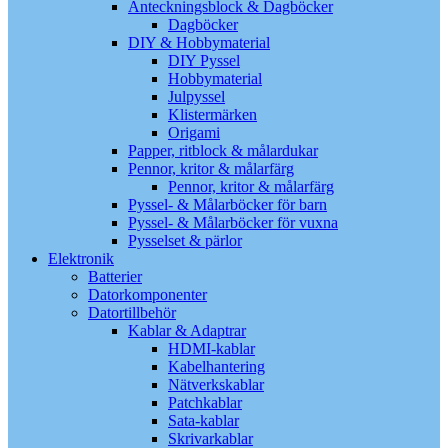
Anteckningsblock & Dagböcker
Dagböcker
DIY & Hobbymaterial
DIY Pyssel
Hobbymaterial
Julpyssel
Klistermärken
Origami
Papper, ritblock & målardukar
Pennor, kritor & målarfärg
Pennor, kritor & målarfärg
Pyssel- & Målarböcker för barn
Pyssel- & Målarböcker för vuxna
Pysselset & pärlor
Elektronik
Batterier
Datorkomponenter
Datortillbehör
Kablar & Adaptrar
HDMI-kablar
Kabelhantering
Nätverkskablar
Patchkablar
Sata-kablar
Skrivarkablar