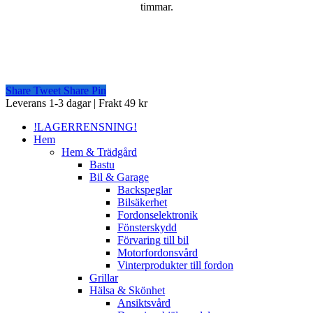
timmar.
Share
Tweet
Share
Pin
Close
Leverans 1-3 dagar | Frakt 49 kr
Menu
!LAGERRENSNING!
Hem
Hem & Trädgård
Bastu
Bil & Garage
Backspeglar
Bilsäkerhet
Fordonselektronik
Fönsterskydd
Förvaring till bil
Motorfordonsvård
Vinterprodukter till fordon
Grillar
Hälsa & Skönhet
Ansiktsvård