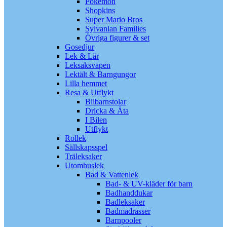
Pokémon
Shopkins
Super Mario Bros
Sylvanian Families
Övriga figurer & set
Gosedjur
Lek & Lär
Leksaksvapen
Lektält & Barngungor
Lilla hemmet
Resa & Utflykt
Bilbarnstolar
Dricka & Äta
I Bilen
Utflykt
Rollek
Sällskapsspel
Träleksaker
Utomhuslek
Bad & Vattenlek
Bad- & UV-kläder för barn
Badhanddukar
Badleksaker
Badmadrasser
Barnpooler