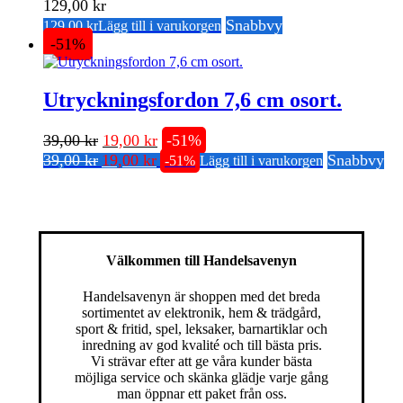
129,00
kr
Snabbvy
129,00
kr
Lägg till i varukorgen
-51%
Utryckningsfordon 7,6 cm osort.
Det
Det
39,00
kr
19,00
kr
-51%
Det
Det
ursprungliga
nuvarande
39,00
kr
19,00
kr
Snabbvy
-51%
Lägg till i varukorgen
ursprungliga
nuvarande
priset
priset
priset
priset
var:
är:
var:
är:
39,00 kr.
19,00 kr.
39,00 kr.
19,00 kr.
Välkommen till Handelsavenyn
Handelsavenyn är shoppen med det breda
sortimentet av elektronik, hem & trädgård,
sport & fritid, spel, leksaker, barnartiklar och
inredning av god kvalité och till bästa pris.
Vi strävar efter att ge våra kunder bästa
möjliga service och skänka glädje varje gång
man öppnar ett paket från oss.