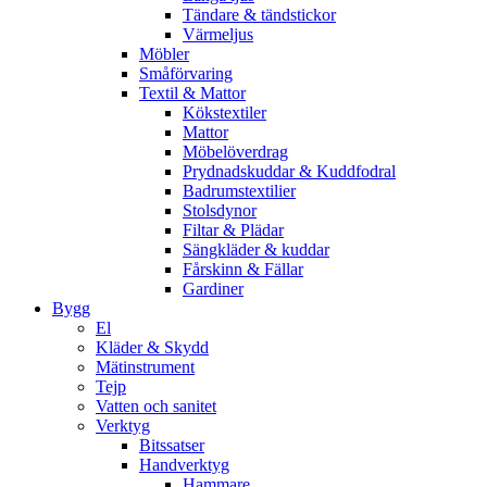
Tändare & tändstickor
Värmeljus
Möbler
Småförvaring
Textil & Mattor
Kökstextiler
Mattor
Möbelöverdrag
Prydnadskuddar & Kuddfodral
Badrumstextilier
Stolsdynor
Filtar & Plädar
Sängkläder & kuddar
Fårskinn & Fällar
Gardiner
Bygg
El
Kläder & Skydd
Mätinstrument
Tejp
Vatten och sanitet
Verktyg
Bitssatser
Handverktyg
Hammare