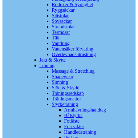
Reflexer & Synlighet
Ryggsäckar
Sittstolar
Sovsäckar
Strandstolar
Termosar
Tält
Vandring
Vattensäker förvaring
Överlevnadsutrustning
Jakt & Skytte
Träning
Massage & Stretching
Shapewear
Simning
Stöd & Skydd
Träningsredskap
Träningsmattor
Styrketräning
Armhävningshandtag
Bålstyrka
Fotfäste
Fria vikter
Handledsträning
Pull-up