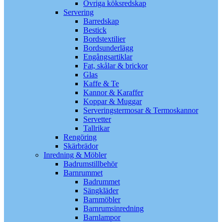
Övriga köksredskap
Servering
Barredskap
Bestick
Bordstextilier
Bordsunderlägg
Engångsartiklar
Fat, skålar & brickor
Glas
Kaffe & Te
Kannor & Karaffer
Koppar & Muggar
Serveringstermosar & Termoskannor
Servetter
Tallrikar
Rengöring
Skärbrädor
Inredning & Möbler
Badrumstillbehör
Barnrummet
Badrummet
Sängkläder
Barnmöbler
Barnrumsinredning
Barnlampor