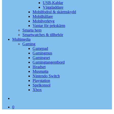
USB-Kablar
Väggladdare
Mobilfodral & skärmskydd
Mobilhållare
Mobilverktyg
Vantar för pekskärm
Smarta hem
Smartwatches & tillbehör
Multimedia
Gaming
Gamepad
Gamingmus
Gamingset
Gamingtangentbord
Headset
Musmatta
Nintendo Switch
Playstation
Spelkonsol
Xbox
search
0