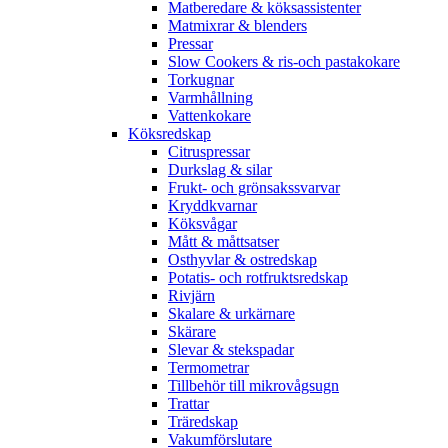
Matberedare & köksassistenter
Matmixrar & blenders
Pressar
Slow Cookers & ris-och pastakokare
Torkugnar
Varmhållning
Vattenkokare
Köksredskap
Citruspressar
Durkslag & silar
Frukt- och grönsakssvarvar
Kryddkvarnar
Köksvågar
Mått & måttsatser
Osthyvlar & ostredskap
Potatis- och rotfruktsredskap
Rivjärn
Skalare & urkärnare
Skärare
Slevar & stekspadar
Termometrar
Tillbehör till mikrovågsugn
Trattar
Träredskap
Vakumförslutare