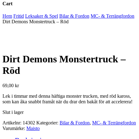
Cart
Close
Hem
Fritid
Leksaker & Spel
Bilar & Fordon
MC- & Terrängfordon
Cart
Dirt Demons Monstertruck – Röd
Dirt Demons Monstertruck –
Röd
69,00
kr
Lek i timmar med denna häftiga monster trucken, med röd kaross,
som kan åka snabbt framåt när du drar den bakåt för att accelerera!
Slut i lager
Artikelnr:
14302
Kategorier:
Bilar & Fordon
,
MC- & Terrängfordon
Varumärke:
Maisto