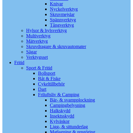
Knivar
Nyckelverktyg
Skruvmejslar
Spännverktyg
Tångverktyg
Hylsor & hylsverktyg
Multiverktyg
Mätverktyg
Skruvdragare & skruvautomater
Sågar
Verktygsset
Fritid
Sport & Fritid
Bollsport
Båt & Fiske
Cykeltillbehör
Dart
Friluftsliv & Camping
Bär- & svampplockning
Campingbelysning
Halkskydd
Insektsskydd
Kylväskor
Ligg- & sittunderlag
Matlagning & rengöring