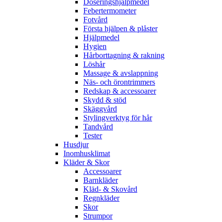
Doseringshjälpmedel
Febertermometer
Fotvård
Första hjälpen & plåster
Hjälpmedel
Hygien
Hårborttagning & rakning
Löshår
Massage & avslappning
Näs- och örontrimmers
Redskap & accessoarer
Skydd & stöd
Skäggvård
Stylingverktyg för hår
Tandvård
Tester
Husdjur
Inomhusklimat
Kläder & Skor
Accessoarer
Barnkläder
Kläd- & Skovård
Regnkläder
Skor
Strumpor