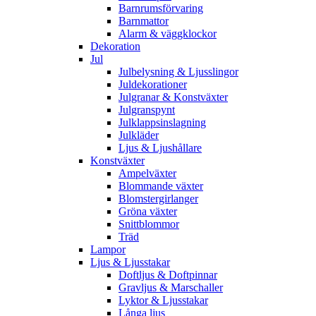
Barnrumsförvaring
Barnmattor
Alarm & väggklockor
Dekoration
Jul
Julbelysning & Ljusslingor
Juldekorationer
Julgranar & Konstväxter
Julgranspynt
Julklappsinslagning
Julkläder
Ljus & Ljushållare
Konstväxter
Ampelväxter
Blommande växter
Blomstergirlanger
Gröna växter
Snittblommor
Träd
Lampor
Ljus & Ljusstakar
Doftljus & Doftpinnar
Gravljus & Marschaller
Lyktor & Ljusstakar
Långa ljus