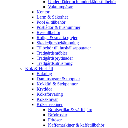
Underkläder och underklädestillbehör
Vakuumpåsar
Kontor
Larm & Säkerhet
Pool & tillbehör
Postlådor & husnummer
Resetillbehör
Roliga & smarta grejer
Skadedjursbekämpning
Tillbehör till hushållsapparater
Trädgårdsmöbler
Trädgårdsprydnader
Trädgårdsutrustning
Kök & Hushåll
Bakning
Dammsugare & moppar
Kokkärl & Stekpannor
Kryddor
Köksförvaring
Köksknivar
Köksmaskiner
Bordsgrillar & våffeljärn
Brödrostar
Fritöser
Kaffemaskiner & kaffetillbehör