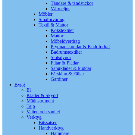
Tändare & tändstickor
Värmeljus
Möbler
Småförvaring
Textil & Mattor
Kökstextiler
Mattor
Möbelöverdrag
Prydnadskuddar & Kuddfodral
Badrumstextilier
Stolsdynor
Filtar & Plädar
Sängkläder & kuddar
Fårskinn & Fällar
Gardiner
Bygg
El
Kläder & Skydd
Mätinstrument
Tejp
Vatten och sanitet
Verktyg
Bitssatser
Handverktyg
Hammare