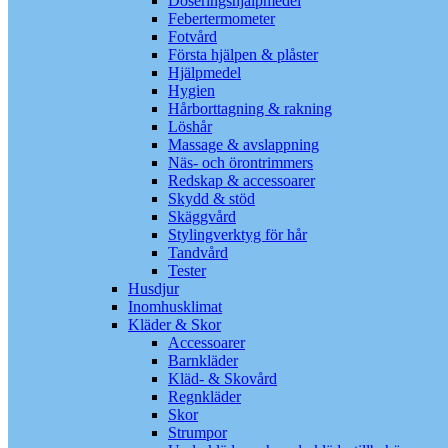
Doseringshjälpmedel
Febertermometer
Fotvård
Första hjälpen & plåster
Hjälpmedel
Hygien
Hårborttagning & rakning
Löshår
Massage & avslappning
Näs- och örontrimmers
Redskap & accessoarer
Skydd & stöd
Skäggvård
Stylingverktyg för hår
Tandvård
Tester
Husdjur
Inomhusklimat
Kläder & Skor
Accessoarer
Barnkläder
Kläd- & Skovård
Regnkläder
Skor
Strumpor