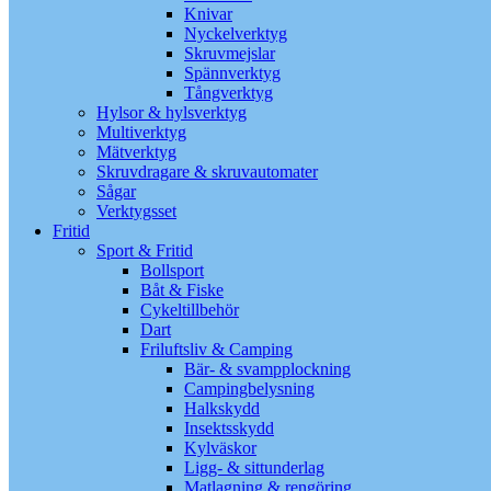
Knivar
Nyckelverktyg
Skruvmejslar
Spännverktyg
Tångverktyg
Hylsor & hylsverktyg
Multiverktyg
Mätverktyg
Skruvdragare & skruvautomater
Sågar
Verktygsset
Fritid
Sport & Fritid
Bollsport
Båt & Fiske
Cykeltillbehör
Dart
Friluftsliv & Camping
Bär- & svampplockning
Campingbelysning
Halkskydd
Insektsskydd
Kylväskor
Ligg- & sittunderlag
Matlagning & rengöring