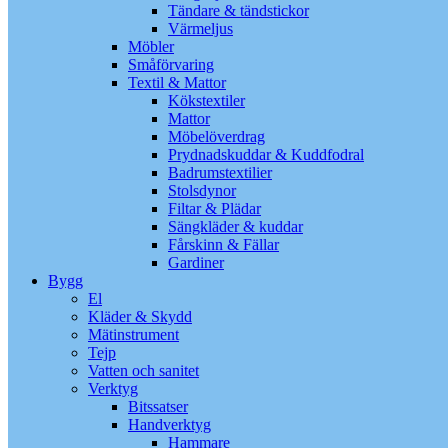
Tändare & tändstickor
Värmeljus
Möbler
Småförvaring
Textil & Mattor
Kökstextiler
Mattor
Möbelöverdrag
Prydnadskuddar & Kuddfodral
Badrumstextilier
Stolsdynor
Filtar & Plädar
Sängkläder & kuddar
Fårskinn & Fällar
Gardiner
Bygg
El
Kläder & Skydd
Mätinstrument
Tejp
Vatten och sanitet
Verktyg
Bitssatser
Handverktyg
Hammare