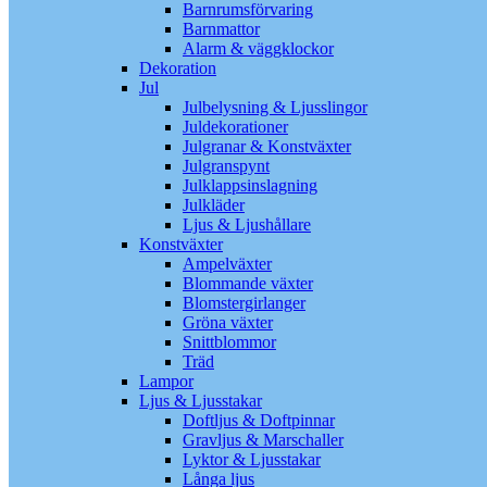
Barnrumsförvaring
Barnmattor
Alarm & väggklockor
Dekoration
Jul
Julbelysning & Ljusslingor
Juldekorationer
Julgranar & Konstväxter
Julgranspynt
Julklappsinslagning
Julkläder
Ljus & Ljushållare
Konstväxter
Ampelväxter
Blommande växter
Blomstergirlanger
Gröna växter
Snittblommor
Träd
Lampor
Ljus & Ljusstakar
Doftljus & Doftpinnar
Gravljus & Marschaller
Lyktor & Ljusstakar
Långa ljus