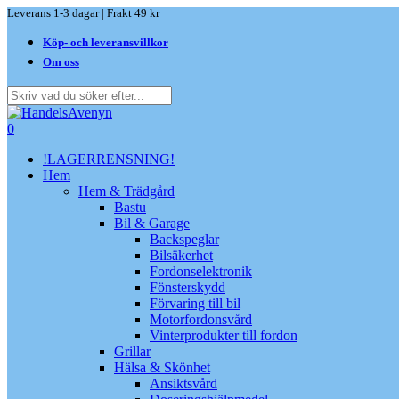
Skip
Leverans 1-3 dagar | Frakt 49 kr
to
Köp- och leveransvillkor
main
content
Om oss
Close
Search
search
0
Menu
!LAGERRENSNING!
Hem
Hem & Trädgård
Bastu
Bil & Garage
Backspeglar
Bilsäkerhet
Fordonselektronik
Fönsterskydd
Förvaring till bil
Motorfordonsvård
Vinterprodukter till fordon
Grillar
Hälsa & Skönhet
Ansiktsvård