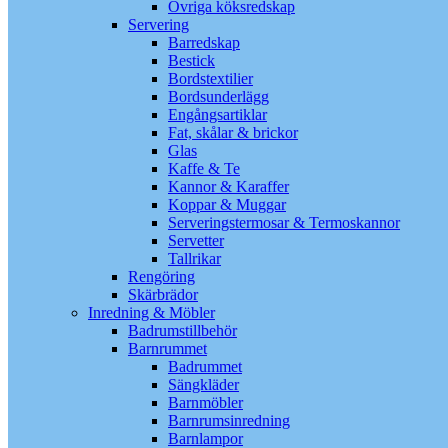
Övriga köksredskap
Servering
Barredskap
Bestick
Bordstextilier
Bordsunderlägg
Engångsartiklar
Fat, skålar & brickor
Glas
Kaffe & Te
Kannor & Karaffer
Koppar & Muggar
Serveringstermosar & Termoskannor
Servetter
Tallrikar
Rengöring
Skärbrädor
Inredning & Möbler
Badrumstillbehör
Barnrummet
Badrummet
Sängkläder
Barnmöbler
Barnrumsinredning
Barnlampor