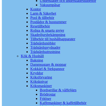
Underkläder och underklädestillbehör
Vakuumpåsar
Kontor
Larm & Säkerhet
Pool & tillbehör
Postlådor & husnummer
Resetillbehör
Roliga & smarta grejer
Skadedjursbekämpning
Tillbehör till hushållsapparater
Trädgårdsmöbler
Trädgårdsprydnader
Trädgårdsutrustning
Kök & Hushåll
Bakning
Dammsugare & moppar
Kokkärl & Stekpannor
Kryddor
Köksförvaring
Köksknivar
Köksmaskiner
Bordsgrillar & våffeljärn
Brödrostar
Fritöser
Kaffemaskiner & kaffetillbehör