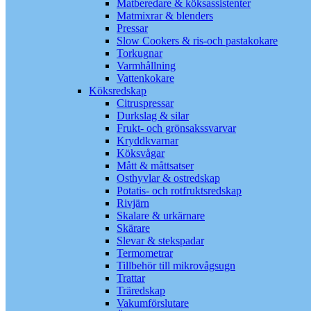
Matberedare & köksassistenter
Matmixrar & blenders
Pressar
Slow Cookers & ris-och pastakokare
Torkugnar
Varmhållning
Vattenkokare
Köksredskap
Citruspressar
Durkslag & silar
Frukt- och grönsakssvarvar
Kryddkvarnar
Köksvågar
Mått & måttsatser
Osthyvlar & ostredskap
Potatis- och rotfruktsredskap
Rivjärn
Skalare & urkärnare
Skärare
Slevar & stekspadar
Termometrar
Tillbehör till mikrovågsugn
Trattar
Träredskap
Vakumförslutare