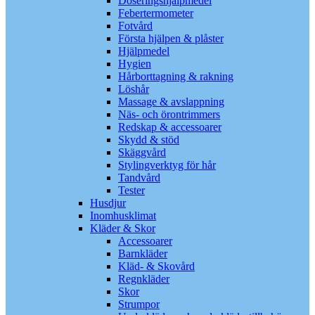
Doseringshjälpmedel
Febertermometer
Fotvård
Första hjälpen & plåster
Hjälpmedel
Hygien
Hårborttagning & rakning
Löshår
Massage & avslappning
Näs- och örontrimmers
Redskap & accessoarer
Skydd & stöd
Skäggvård
Stylingverktyg för hår
Tandvård
Tester
Husdjur
Inomhusklimat
Kläder & Skor
Accessoarer
Barnkläder
Kläd- & Skovård
Regnkläder
Skor
Strumpor