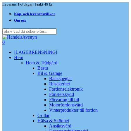
Skip
Leverans 1-3 dagar | Frakt 49 kr
to
Köp- och leveransvillkor
main
content
Om oss
Close
Search
search
0
Menu
!LAGERRENSNING!
Hem
Hem & Trädgård
Bastu
Bil & Garage
Backspeglar
Bilsäkerhet
Fordonselektronik
Fönsterskydd
Förvaring till bil
Motorfordonsvård
Vinterprodukter till fordon
Grillar
Hälsa & Skönhet
Ansiktsvård