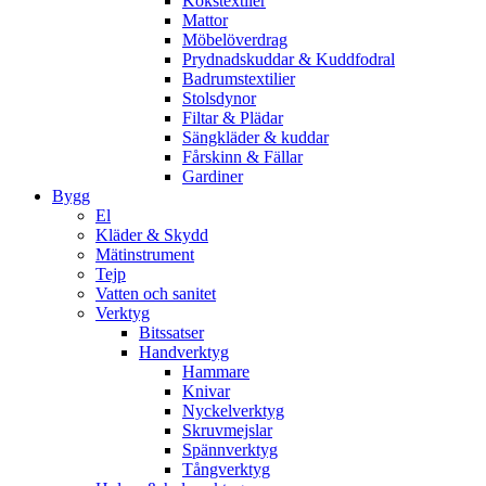
Kökstextiler
Mattor
Möbelöverdrag
Prydnadskuddar & Kuddfodral
Badrumstextilier
Stolsdynor
Filtar & Plädar
Sängkläder & kuddar
Fårskinn & Fällar
Gardiner
Bygg
El
Kläder & Skydd
Mätinstrument
Tejp
Vatten och sanitet
Verktyg
Bitssatser
Handverktyg
Hammare
Knivar
Nyckelverktyg
Skruvmejslar
Spännverktyg
Tångverktyg