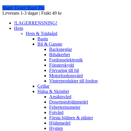
Share
Tweet
Share
Pin
Close
Leverans 1-3 dagar | Frakt 49 kr
Menu
!LAGERRENSNING!
Hem
Hem & Trädgård
Bastu
Bil & Garage
Backspeglar
Bilsäkerhet
Fordonselektronik
Fönsterskydd
Förvaring till bil
Motorfordonsvård
Vinterprodukter till fordon
Grillar
Hälsa & Skönhet
Ansiktsvård
Doseringshjälpmedel
Febertermometer
Fotvård
Första hjälpen & plåster
Hjälpmedel
Hygien