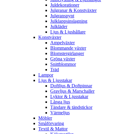
Juldekorationer
Julgranar & Konstväxter
Julgranspynt
Julklappsinslagning
Julkläder
Ljus & Ljushållare
Konstväxter
Ampelväxter
Blommande växter
Blomstergirlanger
Gröna växter
Snittblommor
Träd
Lampor
Ljus & Ljusstakar
Doftljus & Doftpinnar
Gravljus & Marschaller
Lyktor & Ljusstakar
Långa ljus
Tändare & tändstickor
Värmeljus
Möbler
Småförvaring
Textil & Mattor