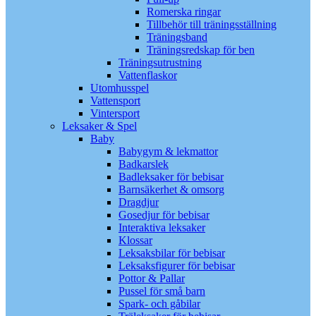
Romerska ringar
Tillbehör till träningsställning
Träningsband
Träningsredskap för ben
Träningsutrustning
Vattenflaskor
Utomhusspel
Vattensport
Vintersport
Leksaker & Spel
Baby
Babygym & lekmattor
Badkarslek
Badleksaker för bebisar
Barnsäkerhet & omsorg
Dragdjur
Gosedjur för bebisar
Interaktiva leksaker
Klossar
Leksaksbilar för bebisar
Leksaksfigurer för bebisar
Pottor & Pallar
Pussel för små barn
Spark- och gåbilar