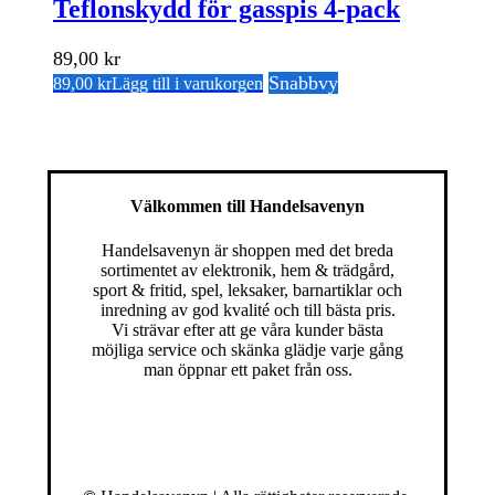
Teflonskydd för gasspis 4-pack
89,00
kr
Snabbvy
89,00
kr
Lägg till i varukorgen
Välkommen till Handelsavenyn
Handelsavenyn är shoppen med det breda
sortimentet av elektronik, hem & trädgård,
sport & fritid, spel, leksaker, barnartiklar och
inredning av god kvalité och till bästa pris.
Vi strävar efter att ge våra kunder bästa
möjliga service och skänka glädje varje gång
man öppnar ett paket från oss.