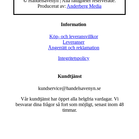
©
Handelsavenyn | Alla rättigheter reserverade.
Producerat av:
Anderberg Media
Information
Köp- och leveransvillkor
Leveranser
Ångerrätt och reklamation
Integritetspolicy
Kundtjänst
kundservice@handelsavenyn.se
Vår kundtjänst har öppet alla helgfria vardagar. Vi
besvarar dina frågor så fort som möjligt, senast inom 48
timmar.