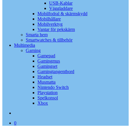
USB-Kablar
Väggladdare
Mobilfodral & skärmskydd
Mobilhållare
Mobilverktyg
Vantar för pekskärm
Smarta hem
Smartwatches & tillbehör
Multimedia
Gaming
Gamepad
Gamingmus
Gamingset
Gamingtangentbord
Headset
Musmatta
Nintendo Switch
Playstation
Spelkonsol
Xbox
search
0