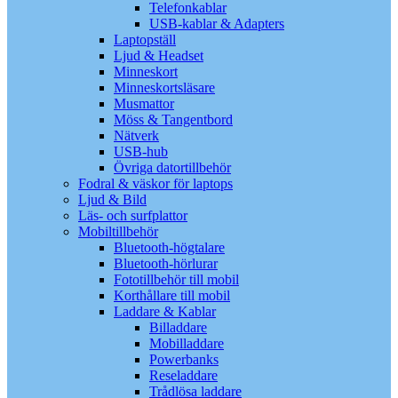
Telefonkablar
USB-kablar & Adapters
Laptopställ
Ljud & Headset
Minneskort
Minneskortsläsare
Musmattor
Möss & Tangentbord
Nätverk
USB-hub
Övriga datortillbehör
Fodral & väskor för laptops
Ljud & Bild
Läs- och surfplattor
Mobiltillbehör
Bluetooth-högtalare
Bluetooth-hörlurar
Fototillbehör till mobil
Korthållare till mobil
Laddare & Kablar
Billaddare
Mobilladdare
Powerbanks
Reseladdare
Trådlösa laddare