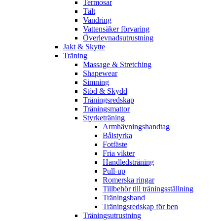
Termosar
Tält
Vandring
Vattensäker förvaring
Överlevnadsutrustning
Jakt & Skytte
Träning
Massage & Stretching
Shapewear
Simning
Stöd & Skydd
Träningsredskap
Träningsmattor
Styrketräning
Armhävningshandtag
Bålstyrka
Fotfäste
Fria vikter
Handledsträning
Pull-up
Romerska ringar
Tillbehör till träningsställning
Träningsband
Träningsredskap för ben
Träningsutrustning