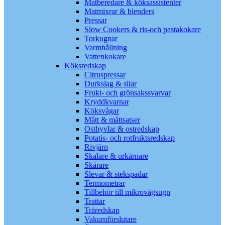
Matberedare & köksassistenter
Matmixrar & blenders
Pressar
Slow Cookers & ris-och pastakokare
Torkugnar
Varmhållning
Vattenkokare
Köksredskap
Citruspressar
Durkslag & silar
Frukt- och grönsakssvarvar
Kryddkvarnar
Köksvågar
Mått & måttsatser
Osthyvlar & ostredskap
Potatis- och rotfruktsredskap
Rivjärn
Skalare & urkärnare
Skärare
Slevar & stekspadar
Termometrar
Tillbehör till mikrovågsugn
Trattar
Träredskap
Vakumförslutare