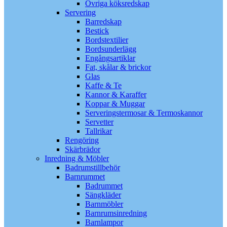
Övriga köksredskap
Servering
Barredskap
Bestick
Bordstextilier
Bordsunderlägg
Engångsartiklar
Fat, skålar & brickor
Glas
Kaffe & Te
Kannor & Karaffer
Koppar & Muggar
Serveringstermosar & Termoskannor
Servetter
Tallrikar
Rengöring
Skärbrädor
Inredning & Möbler
Badrumstillbehör
Barnrummet
Badrummet
Sängkläder
Barnmöbler
Barnrumsinredning
Barnlampor