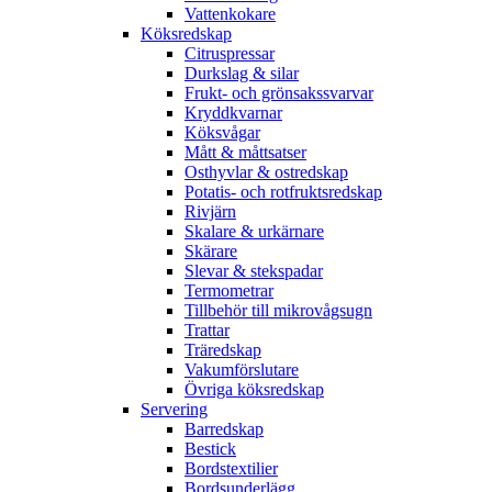
Vattenkokare
Köksredskap
Citruspressar
Durkslag & silar
Frukt- och grönsakssvarvar
Kryddkvarnar
Köksvågar
Mått & måttsatser
Osthyvlar & ostredskap
Potatis- och rotfruktsredskap
Rivjärn
Skalare & urkärnare
Skärare
Slevar & stekspadar
Termometrar
Tillbehör till mikrovågsugn
Trattar
Träredskap
Vakumförslutare
Övriga köksredskap
Servering
Barredskap
Bestick
Bordstextilier
Bordsunderlägg