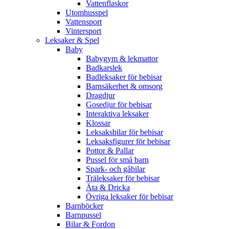
Vattenflaskor
Utomhusspel
Vattensport
Vintersport
Leksaker & Spel
Baby
Babygym & lekmattor
Badkarslek
Badleksaker för bebisar
Barnsäkerhet & omsorg
Dragdjur
Gosedjur för bebisar
Interaktiva leksaker
Klossar
Leksaksbilar för bebisar
Leksaksfigurer för bebisar
Pottor & Pallar
Pussel för små barn
Spark- och gåbilar
Träleksaker för bebisar
Äta & Dricka
Övriga leksaker för bebisar
Barnböcker
Barnpussel
Bilar & Fordon