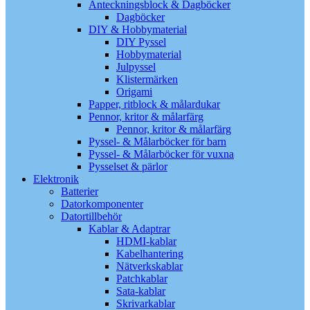
Anteckningsblock & Dagböcker
Dagböcker
DIY & Hobbymaterial
DIY Pyssel
Hobbymaterial
Julpyssel
Klistermärken
Origami
Papper, ritblock & målardukar
Pennor, kritor & målarfärg
Pennor, kritor & målarfärg
Pyssel- & Målarböcker för barn
Pyssel- & Målarböcker för vuxna
Pysselset & pärlor
Elektronik
Batterier
Datorkomponenter
Datortillbehör
Kablar & Adaptrar
HDMI-kablar
Kabelhantering
Nätverkskablar
Patchkablar
Sata-kablar
Skrivarkablar