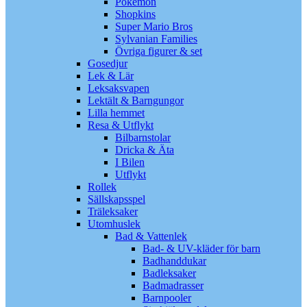
Pokémon
Shopkins
Super Mario Bros
Sylvanian Families
Övriga figurer & set
Gosedjur
Lek & Lär
Leksaksvapen
Lektält & Barngungor
Lilla hemmet
Resa & Utflykt
Bilbarnstolar
Dricka & Äta
I Bilen
Utflykt
Rollek
Sällskapsspel
Träleksaker
Utomhuslek
Bad & Vattenlek
Bad- & UV-kläder för barn
Badhanddukar
Badleksaker
Badmadrasser
Barnpooler