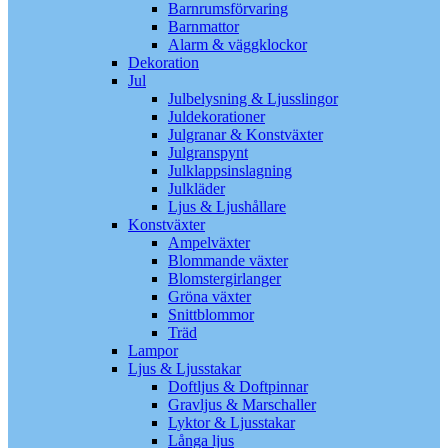
Barnrumsförvaring
Barnmattor
Alarm & väggklockor
Dekoration
Jul
Julbelysning & Ljusslingor
Juldekorationer
Julgranar & Konstväxter
Julgranspynt
Julklappsinslagning
Julkläder
Ljus & Ljushållare
Konstväxter
Ampelväxter
Blommande växter
Blomstergirlanger
Gröna växter
Snittblommor
Träd
Lampor
Ljus & Ljusstakar
Doftljus & Doftpinnar
Gravljus & Marschaller
Lyktor & Ljusstakar
Långa ljus