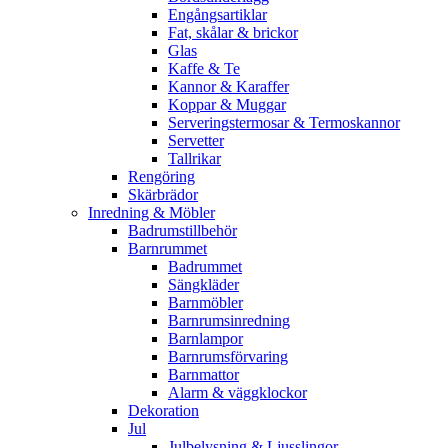
Engångsartiklar
Fat, skålar & brickor
Glas
Kaffe & Te
Kannor & Karaffer
Koppar & Muggar
Serveringstermosar & Termoskannor
Servetter
Tallrikar
Rengöring
Skärbrädor
Inredning & Möbler
Badrumstillbehör
Barnrummet
Badrummet
Sängkläder
Barnmöbler
Barnrumsinredning
Barnlampor
Barnrumsförvaring
Barnmattor
Alarm & väggklockor
Dekoration
Jul
Julbelysning & Ljusslingor