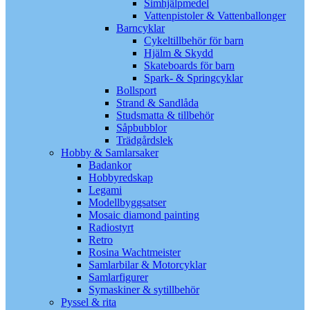
Simhjälpmedel
Vattenpistoler & Vattenballonger
Barncyklar
Cykeltillbehör för barn
Hjälm & Skydd
Skateboards för barn
Spark- & Springcyklar
Bollsport
Strand & Sandlåda
Studsmatta & tillbehör
Såpbubblor
Trädgårdslek
Hobby & Samlarsaker
Badankor
Hobbyredskap
Legami
Modellbyggsatser
Mosaic diamond painting
Radiostyrt
Retro
Rosina Wachtmeister
Samlarbilar & Motorcyklar
Samlarfigurer
Symaskiner & sytillbehör
Pyssel & rita