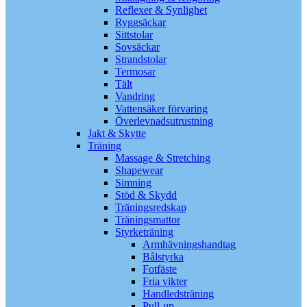
Reflexer & Synlighet
Ryggsäckar
Sittstolar
Sovsäckar
Strandstolar
Termosar
Tält
Vandring
Vattensäker förvaring
Överlevnadsutrustning
Jakt & Skytte
Träning
Massage & Stretching
Shapewear
Simning
Stöd & Skydd
Träningsredskap
Träningsmattor
Styrketräning
Armhävningshandtag
Bålstyrka
Fotfäste
Fria vikter
Handledsträning
Pull-up