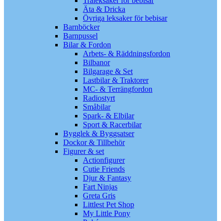
Träleksaker för bebisar
Äta & Dricka
Övriga leksaker för bebisar
Barnböcker
Barnpussel
Bilar & Fordon
Arbets- & Räddningsfordon
Bilbanor
Bilgarage & Set
Lastbilar & Traktorer
MC- & Terrängfordon
Radiostyrt
Småbilar
Spark- & Elbilar
Sport & Racerbilar
Bygglek & Byggsatser
Dockor & Tillbehör
Figurer & set
Actionfigurer
Cutie Friends
Djur & Fantasy
Fart Ninjas
Greta Gris
Littlest Pet Shop
My Little Pony