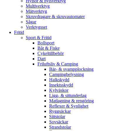
Hylsor & hylsverktyg
Multiverktyg
Mätverktyg
Skruvdragare & skruvautomater
Sågar
Verktygsset
Fritid
Sport & Fritid
Bollsport
Båt & Fiske
Cykeltillbehör
Dart
Friluftsliv & Camping
Bär- & svampplockning
Campingbelysning
Halkskydd
Insektsskydd
Kylväskor
Ligg- & sittunderlag
Matlagning & rengöring
Reflexer & Synlighet
Ryggsäckar
Sittstolar
Sovsäckar
Strandstolar