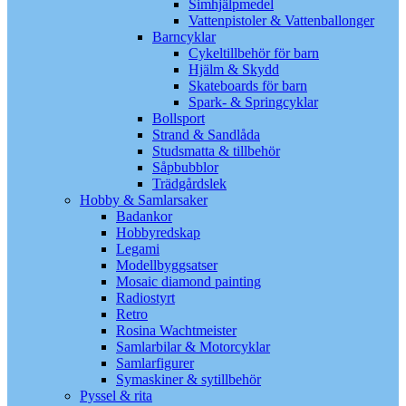
Simhjälpmedel
Vattenpistoler & Vattenballonger
Barncyklar
Cykeltillbehör för barn
Hjälm & Skydd
Skateboards för barn
Spark- & Springcyklar
Bollsport
Strand & Sandlåda
Studsmatta & tillbehör
Såpbubblor
Trädgårdslek
Hobby & Samlarsaker
Badankor
Hobbyredskap
Legami
Modellbyggsatser
Mosaic diamond painting
Radiostyrt
Retro
Rosina Wachtmeister
Samlarbilar & Motorcyklar
Samlarfigurer
Symaskiner & sytillbehör
Pyssel & rita