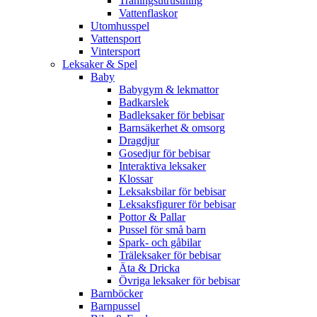
Träningsutrustning
Vattenflaskor
Utomhusspel
Vattensport
Vintersport
Leksaker & Spel
Baby
Babygym & lekmattor
Badkarslek
Badleksaker för bebisar
Barnsäkerhet & omsorg
Dragdjur
Gosedjur för bebisar
Interaktiva leksaker
Klossar
Leksaksbilar för bebisar
Leksaksfigurer för bebisar
Pottor & Pallar
Pussel för små barn
Spark- och gåbilar
Träleksaker för bebisar
Äta & Dricka
Övriga leksaker för bebisar
Barnböcker
Barnpussel