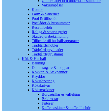
Underkläder och underklädestillbehör
Vakuumpåsar
Kontor
Larm & Säkerhet
Pool & tillbehör
Postlådor & husnummer
Resetillbehör
Roliga & smarta grejer
Skadedjursbekämpning
Tillbehör till hushållsapparater
Trädgårdsmöbler
Trädgårdsprydnader
Trädgårdsutrustning
Kök & Hushåll
Bakning
Dammsugare & moppar
Kokkärl & Stekpannor
Kryddor
Köksförvaring
Köksknivar
Köksmaskiner
Bordsgrillar & våffeljärn
Brödrostar
Fritöser
Kaffemaskiner & kaffetillbehör