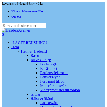
Skip
Leverans 1-3 dagar | Frakt 49 kr
to
Köp- och leveransvillkor
main
content
Om oss
Close
Search
search
0
Menu
!LAGERRENSNING!
Hem
Hem & Trädgård
Bastu
Bil & Garage
Backspeglar
Bilsäkerhet
Fordonselektronik
Fönsterskydd
Förvaring till bil
Motorfordonsvård
Vinterprodukter till fordon
Grillar
Hälsa & Skönhet
Ansiktsvård