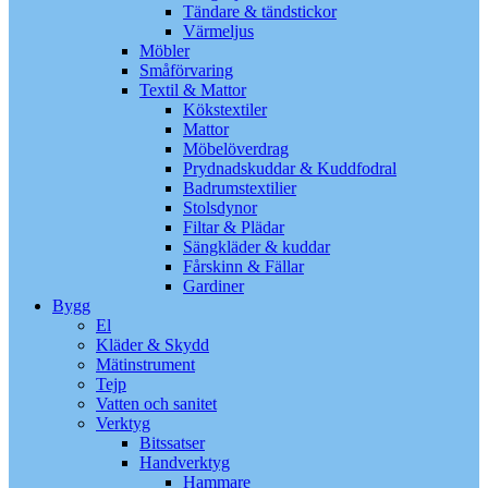
Tändare & tändstickor
Värmeljus
Möbler
Småförvaring
Textil & Mattor
Kökstextiler
Mattor
Möbelöverdrag
Prydnadskuddar & Kuddfodral
Badrumstextilier
Stolsdynor
Filtar & Plädar
Sängkläder & kuddar
Fårskinn & Fällar
Gardiner
Bygg
El
Kläder & Skydd
Mätinstrument
Tejp
Vatten och sanitet
Verktyg
Bitssatser
Handverktyg
Hammare