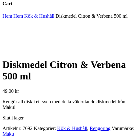
Cart
Close
Hem
Hem
Kök & Hushåll
Diskmedel Citron & Verbena 500 ml
Cart
Diskmedel Citron & Verbena
500 ml
49,00
kr
Rengör all disk i ett svep med detta väldoftande diskmedel från
Maku!
Slut i lager
Artikelnr:
7692
Kategorier:
Kök & Hushåll
,
Rengöring
Varumärke:
Maku