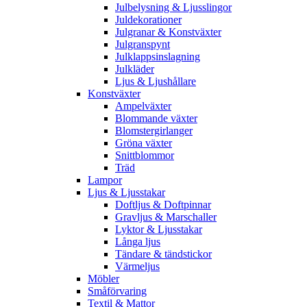
Julbelysning & Ljusslingor
Juldekorationer
Julgranar & Konstväxter
Julgranspynt
Julklappsinslagning
Julkläder
Ljus & Ljushållare
Konstväxter
Ampelväxter
Blommande växter
Blomstergirlanger
Gröna växter
Snittblommor
Träd
Lampor
Ljus & Ljusstakar
Doftljus & Doftpinnar
Gravljus & Marschaller
Lyktor & Ljusstakar
Långa ljus
Tändare & tändstickor
Värmeljus
Möbler
Småförvaring
Textil & Mattor