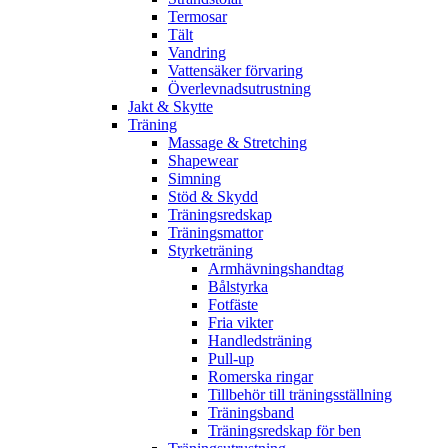
Termosar
Tält
Vandring
Vattensäker förvaring
Överlevnadsutrustning
Jakt & Skytte
Träning
Massage & Stretching
Shapewear
Simning
Stöd & Skydd
Träningsredskap
Träningsmattor
Styrketräning
Armhävningshandtag
Bålstyrka
Fotfäste
Fria vikter
Handledsträning
Pull-up
Romerska ringar
Tillbehör till träningsställning
Träningsband
Träningsredskap för ben