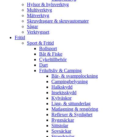
Hylsor & hylsverktyg
Multiverktyg
Mätverktyg
Skruvdragare & skruvautomater
Sågar
Verktygsset
Fritid
Sport & Fritid
Bollsport
Båt & Fiske
Cykeltillbehör
Dart
Friluftsliv & Camping
Bär- & svampplockning
Campingbelysning
Halkskydd
Insektsskydd
Kylväskor
Ligg- & sittunderlag
Matlagning & rengöring
Reflexer & Synlighet
Ryggsäckar
Sittstolar
Sovsäckar
Strandstolar