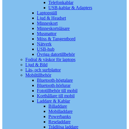
Telefonkablar
USB-kablar & Adapters
Laptopställ
Ljud & Headset
Minneskort
Minneskortsläsare
Musmattor
Möss & Tangentbord
Nätverk
USB-hub
Övriga datortillbehör
Fodral & väskor för laptops
Ljud & Bild
Läs- och surfplattor
Mobiltillbehör
Bluetooth-högtalare
Bluetooth-hörlurar
Fototillbehör till mobil
Korthållare till mobil
Laddare & Kablar
Billaddare
Mobilladdare
Powerbanks
Reseladdare
Trådlösa laddare