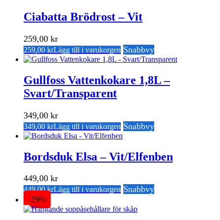
Ciabatta Brödrost – Vit
259,00
kr
Snabbvy
259,00
kr
Lägg till i varukorgen
Gullfoss Vattenkokare 1,8L –
Svart/Transparent
349,00
kr
Snabbvy
349,00
kr
Lägg till i varukorgen
Bordsduk Elsa – Vit/Elfenben
449,00
kr
Snabbvy
449,00
kr
Lägg till i varukorgen
-29%