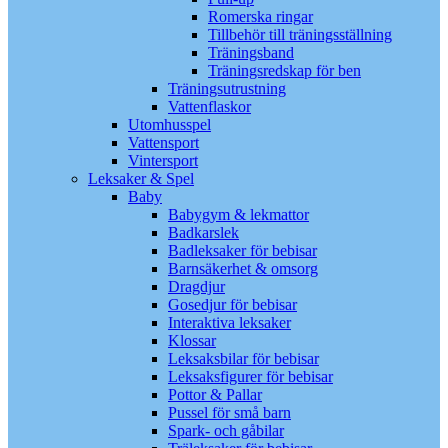
Romerska ringar
Tillbehör till träningsställning
Träningsband
Träningsredskap för ben
Träningsutrustning
Vattenflaskor
Utomhusspel
Vattensport
Vintersport
Leksaker & Spel
Baby
Babygym & lekmattor
Badkarslek
Badleksaker för bebisar
Barnsäkerhet & omsorg
Dragdjur
Gosedjur för bebisar
Interaktiva leksaker
Klossar
Leksaksbilar för bebisar
Leksaksfigurer för bebisar
Pottor & Pallar
Pussel för små barn
Spark- och gåbilar