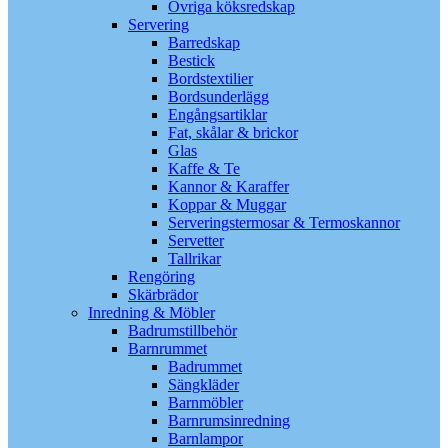
Övriga köksredskap
Servering
Barredskap
Bestick
Bordstextilier
Bordsunderlägg
Engångsartiklar
Fat, skålar & brickor
Glas
Kaffe & Te
Kannor & Karaffer
Koppar & Muggar
Serveringstermosar & Termoskannor
Servetter
Tallrikar
Rengöring
Skärbrädor
Inredning & Möbler
Badrumstillbehör
Barnrummet
Badrummet
Sängkläder
Barnmöbler
Barnrumsinredning
Barnlampor