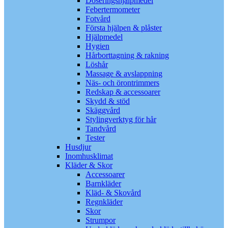
Doseringshjälpmedel
Febertermometer
Fotvård
Första hjälpen & plåster
Hjälpmedel
Hygien
Hårborttagning & rakning
Löshår
Massage & avslappning
Näs- och örontrimmers
Redskap & accessoarer
Skydd & stöd
Skäggvård
Stylingverktyg för hår
Tandvård
Tester
Husdjur
Inomhusklimat
Kläder & Skor
Accessoarer
Barnkläder
Kläd- & Skovård
Regnkläder
Skor
Strumpor