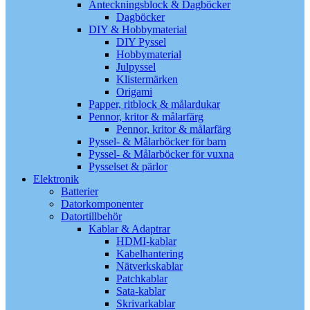
Anteckningsblock & Dagböcker
Dagböcker
DIY & Hobbymaterial
DIY Pyssel
Hobbymaterial
Julpyssel
Klistermärken
Origami
Papper, ritblock & målardukar
Pennor, kritor & målarfärg
Pennor, kritor & målarfärg
Pyssel- & Målarböcker för barn
Pyssel- & Målarböcker för vuxna
Pysselset & pärlor
Elektronik
Batterier
Datorkomponenter
Datortillbehör
Kablar & Adaptrar
HDMI-kablar
Kabelhantering
Nätverkskablar
Patchkablar
Sata-kablar
Skrivarkablar