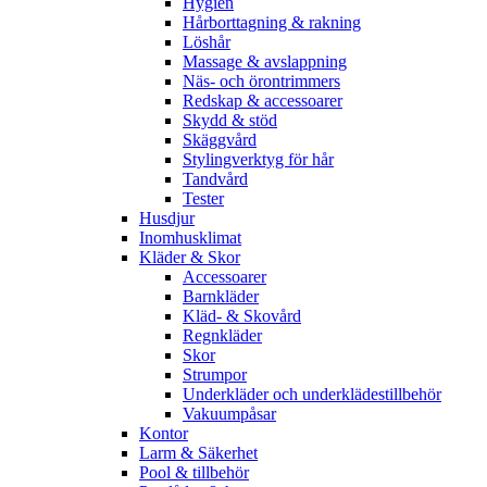
Hygien
Hårborttagning & rakning
Löshår
Massage & avslappning
Näs- och örontrimmers
Redskap & accessoarer
Skydd & stöd
Skäggvård
Stylingverktyg för hår
Tandvård
Tester
Husdjur
Inomhusklimat
Kläder & Skor
Accessoarer
Barnkläder
Kläd- & Skovård
Regnkläder
Skor
Strumpor
Underkläder och underklädestillbehör
Vakuumpåsar
Kontor
Larm & Säkerhet
Pool & tillbehör