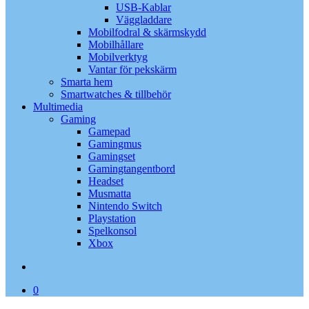
USB-Kablar
Väggladdare
Mobilfodral & skärmskydd
Mobilhållare
Mobilverktyg
Vantar för pekskärm
Smarta hem
Smartwatches & tillbehör
Multimedia
Gaming
Gamepad
Gamingmus
Gamingset
Gamingtangentbord
Headset
Musmatta
Nintendo Switch
Playstation
Spelkonsol
Xbox
search
0