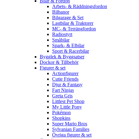
Bilar & Fordon
Arbets- & Räddningsfordon
Bilbanor
Bilgarage & Set
Lastbilar & Traktorer
MC- & Terrängfordon
Radiostyrt
Småbilar
Spark- & Elbilar
Sport & Racerbilar
Bygglek & Byggsatser
Dockor & Tillbehör
Figurer & set
Actionfigurer
Cutie Friends
Djur & Fantasy
Fart Ninjas
Greta Gris
Littlest Pet Shop
My Little Pony
Pokémon
Shopkins
Super Mario Bros
Sylvanian Families
Övriga figurer & set