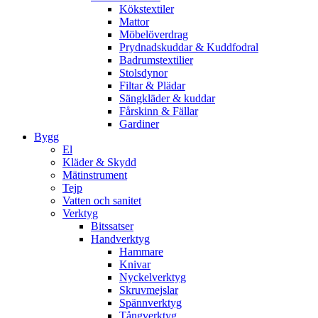
Kökstextiler
Mattor
Möbelöverdrag
Prydnadskuddar & Kuddfodral
Badrumstextilier
Stolsdynor
Filtar & Plädar
Sängkläder & kuddar
Fårskinn & Fällar
Gardiner
Bygg
El
Kläder & Skydd
Mätinstrument
Tejp
Vatten och sanitet
Verktyg
Bitssatser
Handverktyg
Hammare
Knivar
Nyckelverktyg
Skruvmejslar
Spännverktyg
Tångverktyg