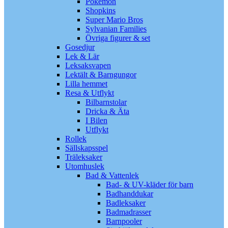
Pokémon
Shopkins
Super Mario Bros
Sylvanian Families
Övriga figurer & set
Gosedjur
Lek & Lär
Leksaksvapen
Lektält & Barngungor
Lilla hemmet
Resa & Utflykt
Bilbarnstolar
Dricka & Äta
I Bilen
Utflykt
Rollek
Sällskapsspel
Träleksaker
Utomhuslek
Bad & Vattenlek
Bad- & UV-kläder för barn
Badhanddukar
Badleksaker
Badmadrasser
Barnpooler