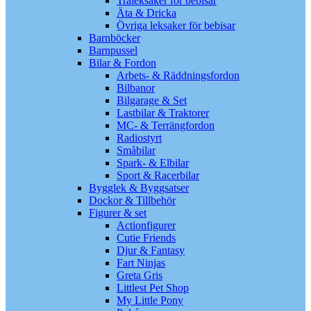
Träleksaker för bebisar
Äta & Dricka
Övriga leksaker för bebisar
Barnböcker
Barnpussel
Bilar & Fordon
Arbets- & Räddningsfordon
Bilbanor
Bilgarage & Set
Lastbilar & Traktorer
MC- & Terrängfordon
Radiostyrt
Småbilar
Spark- & Elbilar
Sport & Racerbilar
Bygglek & Byggsatser
Dockor & Tillbehör
Figurer & set
Actionfigurer
Cutie Friends
Djur & Fantasy
Fart Ninjas
Greta Gris
Littlest Pet Shop
My Little Pony