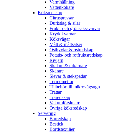
Varmhållning
Vattenkokare
Köksredskap
Citruspressar
Durkslag & silar
Frukt- och grönsakssvarvar
Kryddkvarnar
Köksvågar
Mått & måttsatser
Osthyvlar & ostredskap
Potatis- och rotfruktsredskap
Rivjärn
Skalare & urkärnare
Skärare
Slevar & stekspadar
Termometrar
Tillbehör till mikrovågsugn
Trattar
Träredskap
Vakumförslutare
Övriga köksredskap
Servering
Barredskap
Bestick
Bordstextilier