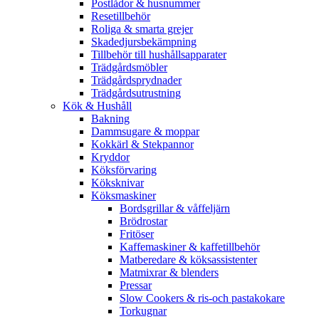
Postlådor & husnummer
Resetillbehör
Roliga & smarta grejer
Skadedjursbekämpning
Tillbehör till hushållsapparater
Trädgårdsmöbler
Trädgårdsprydnader
Trädgårdsutrustning
Kök & Hushåll
Bakning
Dammsugare & moppar
Kokkärl & Stekpannor
Kryddor
Köksförvaring
Köksknivar
Köksmaskiner
Bordsgrillar & våffeljärn
Brödrostar
Fritöser
Kaffemaskiner & kaffetillbehör
Matberedare & köksassistenter
Matmixrar & blenders
Pressar
Slow Cookers & ris-och pastakokare
Torkugnar