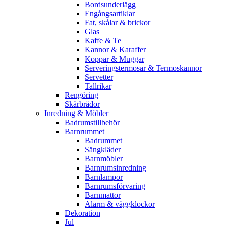
Bordsunderlägg
Engångsartiklar
Fat, skålar & brickor
Glas
Kaffe & Te
Kannor & Karaffer
Koppar & Muggar
Serveringstermosar & Termoskannor
Servetter
Tallrikar
Rengöring
Skärbrädor
Inredning & Möbler
Badrumstillbehör
Barnrummet
Badrummet
Sängkläder
Barnmöbler
Barnrumsinredning
Barnlampor
Barnrumsförvaring
Barnmattor
Alarm & väggklockor
Dekoration
Jul