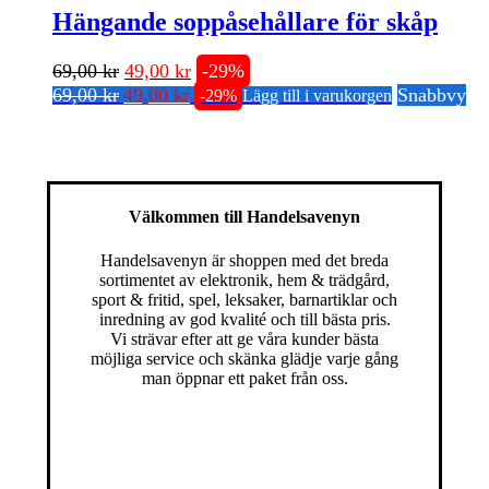
Hängande soppåsehållare för skåp
Det
Det
69,00
kr
49,00
kr
-29%
Det
Det
ursprungliga
nuvarande
69,00
kr
49,00
kr
Snabbvy
-29%
Lägg till i varukorgen
ursprungliga
nuvarande
priset
priset
priset
priset
var:
är:
var:
är:
69,00 kr.
49,00 kr.
69,00 kr.
49,00 kr.
Välkommen till Handelsavenyn
Handelsavenyn är shoppen med det breda
sortimentet av elektronik, hem & trädgård,
sport & fritid, spel, leksaker, barnartiklar och
inredning av god kvalité och till bästa pris.
Vi strävar efter att ge våra kunder bästa
möjliga service och skänka glädje varje gång
man öppnar ett paket från oss.