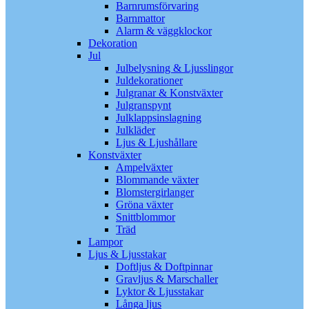
Barnrumsförvaring
Barnmattor
Alarm & väggklockor
Dekoration
Jul
Julbelysning & Ljusslingor
Juldekorationer
Julgranar & Konstväxter
Julgranspynt
Julklappsinslagning
Julkläder
Ljus & Ljushållare
Konstväxter
Ampelväxter
Blommande växter
Blomstergirlanger
Gröna växter
Snittblommor
Träd
Lampor
Ljus & Ljusstakar
Doftljus & Doftpinnar
Gravljus & Marschaller
Lyktor & Ljusstakar
Långa ljus