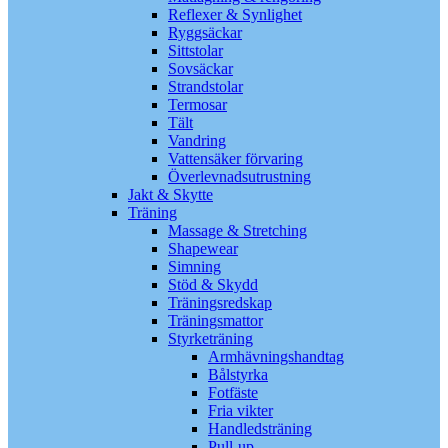
Reflexer & Synlighet
Ryggsäckar
Sittstolar
Sovsäckar
Strandstolar
Termosar
Tält
Vandring
Vattensäker förvaring
Överlevnadsutrustning
Jakt & Skytte
Träning
Massage & Stretching
Shapewear
Simning
Stöd & Skydd
Träningsredskap
Träningsmattor
Styrketräning
Armhävningshandtag
Bålstyrka
Fotfäste
Fria vikter
Handledsträning
Pull-up