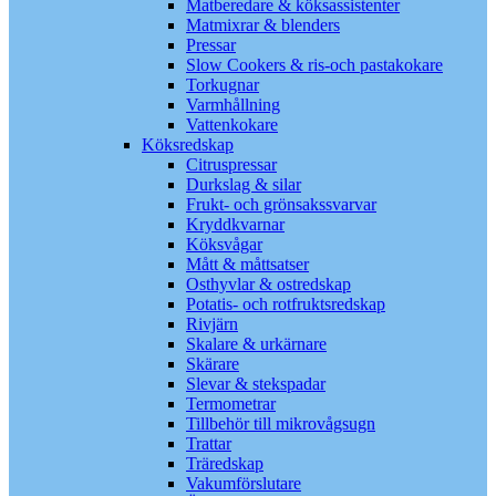
Matberedare & köksassistenter
Matmixrar & blenders
Pressar
Slow Cookers & ris-och pastakokare
Torkugnar
Varmhållning
Vattenkokare
Köksredskap
Citruspressar
Durkslag & silar
Frukt- och grönsakssvarvar
Kryddkvarnar
Köksvågar
Mått & måttsatser
Osthyvlar & ostredskap
Potatis- och rotfruktsredskap
Rivjärn
Skalare & urkärnare
Skärare
Slevar & stekspadar
Termometrar
Tillbehör till mikrovågsugn
Trattar
Träredskap
Vakumförslutare