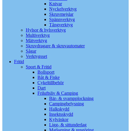
Knivar
Nyckelverktyg
Skruvmejslar
Spännverktyg
Tångverktyg
Hylsor & hylsverktyg
Multiverktyg
Mätverktyg
Skruvdragare & skruvautomater
Sågar
Verktygsset
Fritid
Sport & Fritid
Bollsport
Båt & Fiske
Cykeltillbehör
Dart
Friluftsliv & Camping
Bär- & svampplockning
Campingbelysning
Halkskydd
Insektsskydd
Kylväskor
Ligg- & sittunderlag
Matlagning & rengöring