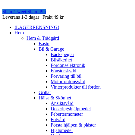
Share
Tweet
Share
Pin
Close
Leverans 1-3 dagar | Frakt 49 kr
Menu
!LAGERRENSNING!
Hem
Hem & Trädgård
Bastu
Bil & Garage
Backspeglar
Bilsäkerhet
Fordonselektronik
Fönsterskydd
Förvaring till bil
Motorfordonsvård
Vinterprodukter till fordon
Grillar
Hälsa & Skönhet
Ansiktsvård
Doseringshjälpmedel
Febertermometer
Fotvård
Första hjälpen & plåster
Hjälpmedel