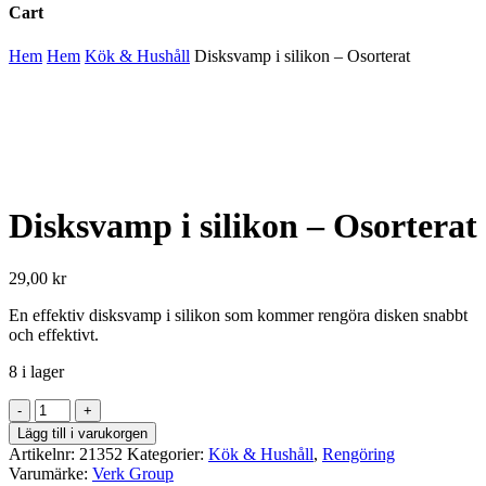
Cart
Close
Hem
Hem
Kök & Hushåll
Disksvamp i silikon – Osorterat
Cart
Disksvamp i silikon – Osorterat
29,00
kr
En effektiv disksvamp i silikon som kommer rengöra disken snabbt
och effektivt.
8 i lager
Disksvamp
i
Lägg till i varukorgen
silikon
Artikelnr:
21352
Kategorier:
Kök & Hushåll
,
Rengöring
-
Varumärke:
Verk Group
Osorterat