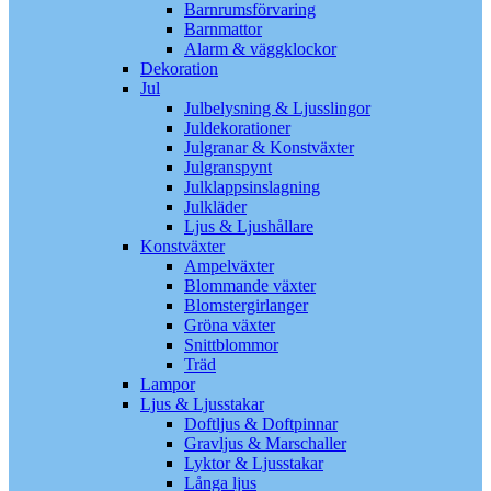
Barnrumsförvaring
Barnmattor
Alarm & väggklockor
Dekoration
Jul
Julbelysning & Ljusslingor
Juldekorationer
Julgranar & Konstväxter
Julgranspynt
Julklappsinslagning
Julkläder
Ljus & Ljushållare
Konstväxter
Ampelväxter
Blommande växter
Blomstergirlanger
Gröna växter
Snittblommor
Träd
Lampor
Ljus & Ljusstakar
Doftljus & Doftpinnar
Gravljus & Marschaller
Lyktor & Ljusstakar
Långa ljus