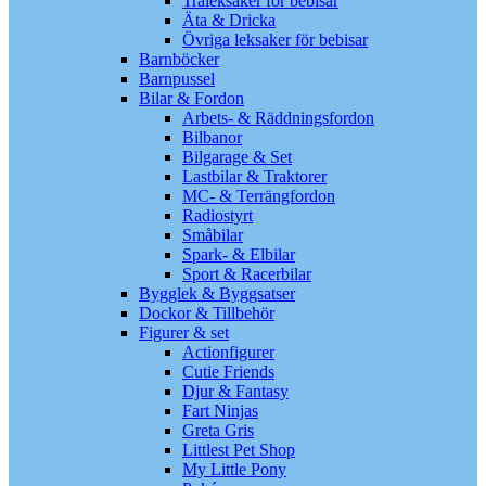
Träleksaker för bebisar
Äta & Dricka
Övriga leksaker för bebisar
Barnböcker
Barnpussel
Bilar & Fordon
Arbets- & Räddningsfordon
Bilbanor
Bilgarage & Set
Lastbilar & Traktorer
MC- & Terrängfordon
Radiostyrt
Småbilar
Spark- & Elbilar
Sport & Racerbilar
Bygglek & Byggsatser
Dockor & Tillbehör
Figurer & set
Actionfigurer
Cutie Friends
Djur & Fantasy
Fart Ninjas
Greta Gris
Littlest Pet Shop
My Little Pony