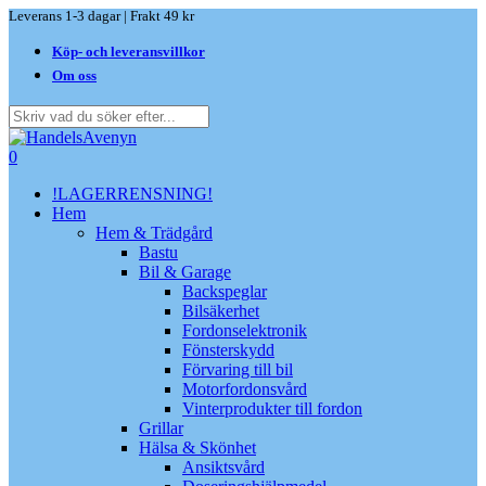
Skip
Leverans 1-3 dagar | Frakt 49 kr
to
Köp- och leveransvillkor
main
content
Om oss
Close
Search
search
0
Menu
!LAGERRENSNING!
Hem
Hem & Trädgård
Bastu
Bil & Garage
Backspeglar
Bilsäkerhet
Fordonselektronik
Fönsterskydd
Förvaring till bil
Motorfordonsvård
Vinterprodukter till fordon
Grillar
Hälsa & Skönhet
Ansiktsvård