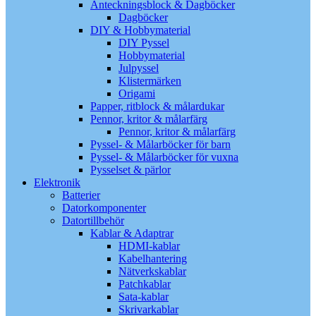
Anteckningsblock & Dagböcker
Dagböcker
DIY & Hobbymaterial
DIY Pyssel
Hobbymaterial
Julpyssel
Klistermärken
Origami
Papper, ritblock & målardukar
Pennor, kritor & målarfärg
Pennor, kritor & målarfärg
Pyssel- & Målarböcker för barn
Pyssel- & Målarböcker för vuxna
Pysselset & pärlor
Elektronik
Batterier
Datorkomponenter
Datortillbehör
Kablar & Adaptrar
HDMI-kablar
Kabelhantering
Nätverkskablar
Patchkablar
Sata-kablar
Skrivarkablar