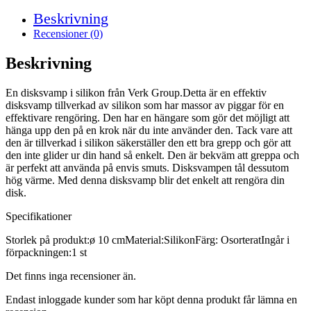
mängd
Beskrivning
Recensioner (0)
Beskrivning
En disksvamp i silikon från Verk Group.Detta är en effektiv
disksvamp tillverkad av silikon som har massor av piggar för en
effektivare rengöring. Den har en hängare som gör det möjligt att
hänga upp den på en krok när du inte använder den. Tack vare att
den är tillverkad i silikon säkerställer den ett bra grepp och gör att
den inte glider ur din hand så enkelt. Den är bekväm att greppa och
är perfekt att använda på envis smuts. Disksvampen tål dessutom
hög värme. Med denna disksvamp blir det enkelt att rengöra din
disk.
Specifikationer
Storlek på produkt:ø 10 cmMaterial:SilikonFärg: OsorteratIngår i
förpackningen:1 st
Det finns inga recensioner än.
Endast inloggade kunder som har köpt denna produkt får lämna en