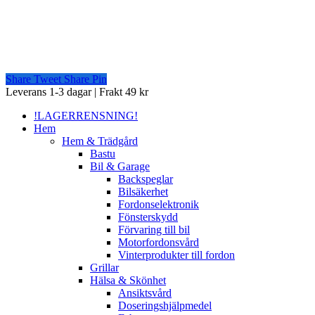
Share
Tweet
Share
Pin
Close
Leverans 1-3 dagar | Frakt 49 kr
Menu
!LAGERRENSNING!
Hem
Hem & Trädgård
Bastu
Bil & Garage
Backspeglar
Bilsäkerhet
Fordonselektronik
Fönsterskydd
Förvaring till bil
Motorfordonsvård
Vinterprodukter till fordon
Grillar
Hälsa & Skönhet
Ansiktsvård
Doseringshjälpmedel