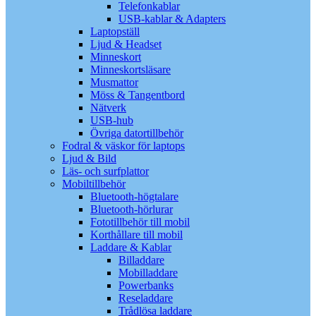
Telefonkablar
USB-kablar & Adapters
Laptopställ
Ljud & Headset
Minneskort
Minneskortsläsare
Musmattor
Möss & Tangentbord
Nätverk
USB-hub
Övriga datortillbehör
Fodral & väskor för laptops
Ljud & Bild
Läs- och surfplattor
Mobiltillbehör
Bluetooth-högtalare
Bluetooth-hörlurar
Fototillbehör till mobil
Korthållare till mobil
Laddare & Kablar
Billaddare
Mobilladdare
Powerbanks
Reseladdare
Trådlösa laddare