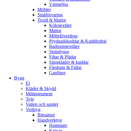
Värmeljus
Möbler
Småförvaring
Textil & Mattor
Kökstextiler
Mattor
Möbelöverdrag
Prydnadskuddar & Kuddfodral
Badrumstextilier
Stolsdynor
Filtar & Plädar
Sängkläder & kuddar
Fårskinn & Fällar
Gardiner
Bygg
El
Kläder & Skydd
Mätinstrument
Tejp
Vatten och sanitet
Verktyg
Bitssatser
Handverktyg
Hammare
Knivar