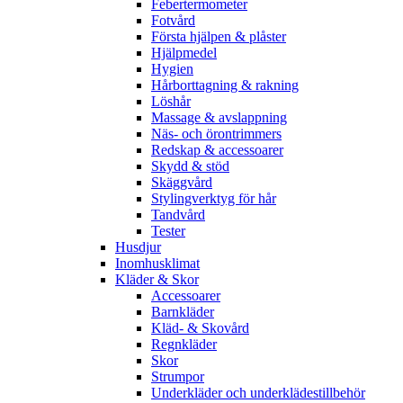
Febertermometer
Fotvård
Första hjälpen & plåster
Hjälpmedel
Hygien
Hårborttagning & rakning
Löshår
Massage & avslappning
Näs- och örontrimmers
Redskap & accessoarer
Skydd & stöd
Skäggvård
Stylingverktyg för hår
Tandvård
Tester
Husdjur
Inomhusklimat
Kläder & Skor
Accessoarer
Barnkläder
Kläd- & Skovård
Regnkläder
Skor
Strumpor
Underkläder och underklädestillbehör