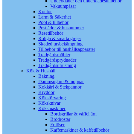
Underkläder och underklädestillbehör
Vakuumpåsar
Kontor
Larm & Säkerhet
Pool & tillbehör
Postlådor & husnummer
Resetillbehör
Roliga & smarta grejer
Skadedjursbekämpning
Tillbehör till hushållsapparater
Trädgårdsmöbler
Trädgårdsprydnader
Trädgårdsutrustning
Kök & Hushåll
Bakning
Dammsugare & moppar
Kokkärl & Stekpannor
Kryddor
Köksförvaring
Köksknivar
Köksmaskiner
Bordsgrillar & våffeljärn
Brödrostar
Fritöser
Kaffemaskiner & kaffetillbehör