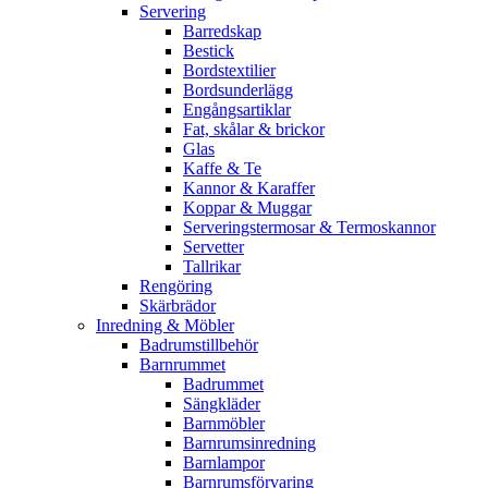
Servering
Barredskap
Bestick
Bordstextilier
Bordsunderlägg
Engångsartiklar
Fat, skålar & brickor
Glas
Kaffe & Te
Kannor & Karaffer
Koppar & Muggar
Serveringstermosar & Termoskannor
Servetter
Tallrikar
Rengöring
Skärbrädor
Inredning & Möbler
Badrumstillbehör
Barnrummet
Badrummet
Sängkläder
Barnmöbler
Barnrumsinredning
Barnlampor
Barnrumsförvaring