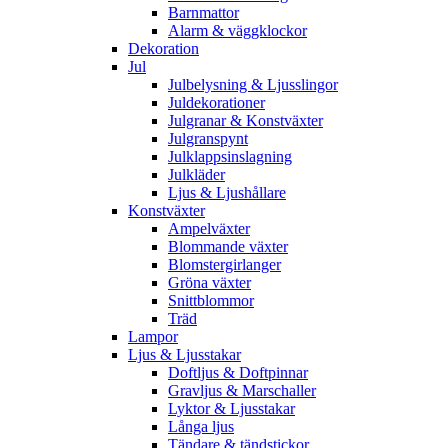
Barnmattor
Alarm & väggklockor
Dekoration
Jul
Julbelysning & Ljusslingor
Juldekorationer
Julgranar & Konstväxter
Julgranspynt
Julklappsinslagning
Julkläder
Ljus & Ljushållare
Konstväxter
Ampelväxter
Blommande växter
Blomstergirlanger
Gröna växter
Snittblommor
Träd
Lampor
Ljus & Ljusstakar
Doftljus & Doftpinnar
Gravljus & Marschaller
Lyktor & Ljusstakar
Långa ljus
Tändare & tändstickor