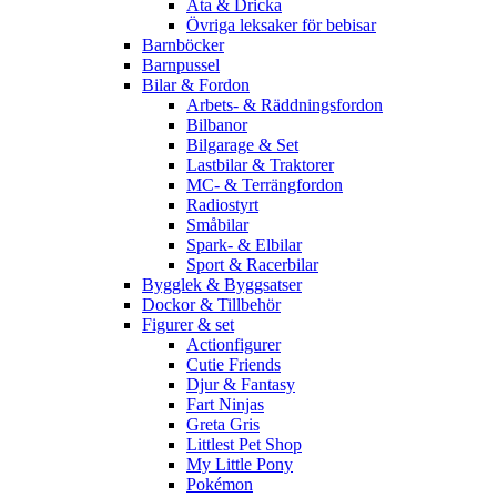
Äta & Dricka
Övriga leksaker för bebisar
Barnböcker
Barnpussel
Bilar & Fordon
Arbets- & Räddningsfordon
Bilbanor
Bilgarage & Set
Lastbilar & Traktorer
MC- & Terrängfordon
Radiostyrt
Småbilar
Spark- & Elbilar
Sport & Racerbilar
Bygglek & Byggsatser
Dockor & Tillbehör
Figurer & set
Actionfigurer
Cutie Friends
Djur & Fantasy
Fart Ninjas
Greta Gris
Littlest Pet Shop
My Little Pony
Pokémon