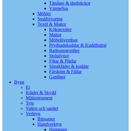
Tändare & tändstickor
Värmeljus
Möbler
Småförvaring
Textil & Mattor
Kökstextiler
Mattor
Möbelöverdrag
Prydnadskuddar & Kuddfodral
Badrumstextilier
Stolsdynor
Filtar & Plädar
Sängkläder & kuddar
Fårskinn & Fällar
Gardiner
Bygg
El
Kläder & Skydd
Mätinstrument
Tejp
Vatten och sanitet
Verktyg
Bitssatser
Handverktyg
Hammare