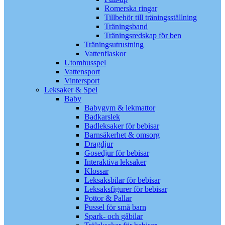
Romerska ringar
Tillbehör till träningsställning
Träningsband
Träningsredskap för ben
Träningsutrustning
Vattenflaskor
Utomhusspel
Vattensport
Vintersport
Leksaker & Spel
Baby
Babygym & lekmattor
Badkarslek
Badleksaker för bebisar
Barnsäkerhet & omsorg
Dragdjur
Gosedjur för bebisar
Interaktiva leksaker
Klossar
Leksaksbilar för bebisar
Leksaksfigurer för bebisar
Pottor & Pallar
Pussel för små barn
Spark- och gåbilar