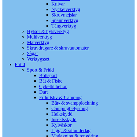
Knivar
Nyckelverktyg
Skruvmejslar
Spännverktyg
Tångverktyg
Hylsor & hylsverktyg
Multiverktyg
Mätverktyg
Skruvdragare & skruvautomater
Sågar
Verktygsset
Fritid
Sport & Fritid
Bollsport
Båt & Fiske
Cykeltillbehör
Dart
Friluftsliv & Camping
Bär- & svampplockning
Campingbelysning
Halkskydd
Insektsskydd
Kylväskor
Ligg- & sittunderlag
Matlagning & rengöring