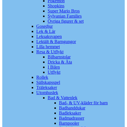
Pokémon
Shopkins
Super Mario Bros
Sylvanian Families
Övriga figurer & set
Gosedjur
Lek & Lär
Leksaksvapen
Lektält & Barngungor
Lilla hemmet
Resa & Utflykt
Bilbarnstolar
Dricka & Äta
I Bilen
Utflykt
Rollek
Sällskapsspel
Träleksaker
Utomhuslek
Bad & Vattenlek
Bad- & UV-kläder för barn
Badhanddukar
Badleksaker
Badmadrasser
Barnpooler