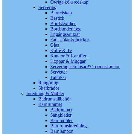
Övriga köksredskap
Servering
Barredskap
Bestick
Bordstextilier
Bordsunderlägg
Engångsartiklar
Fat, skålar & brickor
Glas
Kaffe & Te
Kannor & Karaffer
Koppar & Muggar
Serveringstermosar & Termoskannor
Servetter
Tallrikar
Rengöring
Skärbrädor
Inredning & Möbler
Badrumstillbehör
Barnrummet
Badrummet
Sängkläder
Barnmöbler
Barnrumsinredning
Barnlampor