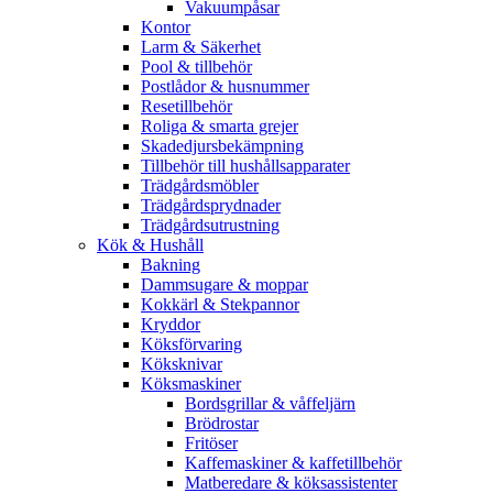
Vakuumpåsar
Kontor
Larm & Säkerhet
Pool & tillbehör
Postlådor & husnummer
Resetillbehör
Roliga & smarta grejer
Skadedjursbekämpning
Tillbehör till hushållsapparater
Trädgårdsmöbler
Trädgårdsprydnader
Trädgårdsutrustning
Kök & Hushåll
Bakning
Dammsugare & moppar
Kokkärl & Stekpannor
Kryddor
Köksförvaring
Köksknivar
Köksmaskiner
Bordsgrillar & våffeljärn
Brödrostar
Fritöser
Kaffemaskiner & kaffetillbehör
Matberedare & köksassistenter