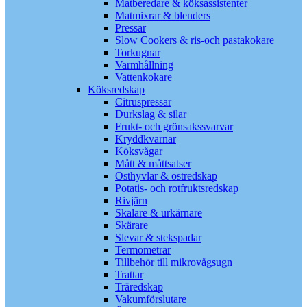
Matberedare & köksassistenter
Matmixrar & blenders
Pressar
Slow Cookers & ris-och pastakokare
Torkugnar
Varmhållning
Vattenkokare
Köksredskap
Citruspressar
Durkslag & silar
Frukt- och grönsakssvarvar
Kryddkvarnar
Köksvågar
Mått & måttsatser
Osthyvlar & ostredskap
Potatis- och rotfruktsredskap
Rivjärn
Skalare & urkärnare
Skärare
Slevar & stekspadar
Termometrar
Tillbehör till mikrovågsugn
Trattar
Träredskap
Vakumförslutare