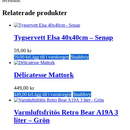
recension.
Relaterade produkter
Tygservett Elsa 40x40cm – Senap
59,00
kr
Snabbvy
59,00
kr
Lägg till i varukorgen
Délicatesse Mattork
449,00
kr
Snabbvy
449,00
kr
Lägg till i varukorgen
Varmluftsfritös Retro Bear A19A 3
liter – Grön