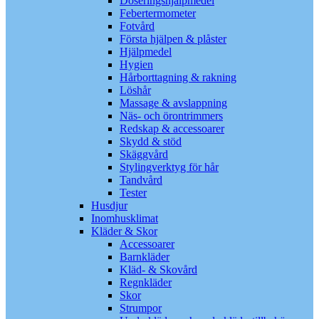
Doseringshjälpmedel
Febertermometer
Fotvård
Första hjälpen & plåster
Hjälpmedel
Hygien
Hårborttagning & rakning
Löshår
Massage & avslappning
Näs- och örontrimmers
Redskap & accessoarer
Skydd & stöd
Skäggvård
Stylingverktyg för hår
Tandvård
Tester
Husdjur
Inomhusklimat
Kläder & Skor
Accessoarer
Barnkläder
Kläd- & Skovård
Regnkläder
Skor
Strumpor