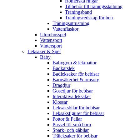
Romerska ringar
Tillbehör till träningsställning
Träningsband
Träningsredskap för ben
Träningsutrustning
Vattenflaskor
Utomhusspel
Vattensport
Vintersport
Leksaker & Spel
Baby
Babygym & lekmattor
Badkarslek
Badleksaker för bebisar
Barnsäkerhet & omsorg
Dragdjur
Gosedjur för bebisar
Interaktiva leksaker
Klossar
Leksaksbilar för bebisar
Leksaksfigurer för bebisar
Pottor & Pallar
Pussel för små barn
Spark- och gåbilar
Träleksaker för bebisar