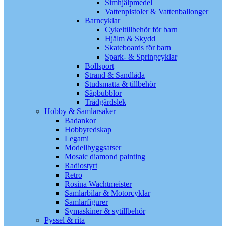
Simhjälpmedel
Vattenpistoler & Vattenballonger
Barncyklar
Cykeltillbehör för barn
Hjälm & Skydd
Skateboards för barn
Spark- & Springcyklar
Bollsport
Strand & Sandlåda
Studsmatta & tillbehör
Såpbubblor
Trädgårdslek
Hobby & Samlarsaker
Badankor
Hobbyredskap
Legami
Modellbyggsatser
Mosaic diamond painting
Radiostyrt
Retro
Rosina Wachtmeister
Samlarbilar & Motorcyklar
Samlarfigurer
Symaskiner & sytillbehör
Pyssel & rita