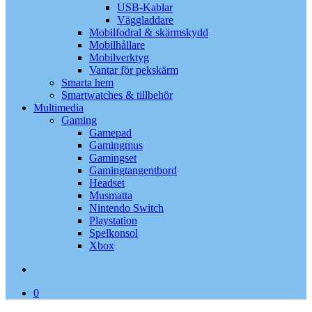
USB-Kablar
Väggladdare
Mobilfodral & skärmskydd
Mobilhållare
Mobilverktyg
Vantar för pekskärm
Smarta hem
Smartwatches & tillbehör
Multimedia
Gaming
Gamepad
Gamingmus
Gamingset
Gamingtangentbord
Headset
Musmatta
Nintendo Switch
Playstation
Spelkonsol
Xbox
search
0