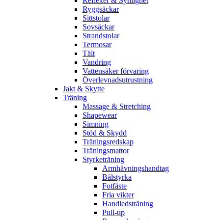
Reflexer & Synlighet
Ryggsäckar
Sittstolar
Sovsäckar
Strandstolar
Termosar
Tält
Vandring
Vattensäker förvaring
Överlevnadsutrustning
Jakt & Skytte
Träning
Massage & Stretching
Shapewear
Simning
Stöd & Skydd
Träningsredskap
Träningsmattor
Styrketräning
Armhävningshandtag
Bålstyrka
Fotfäste
Fria vikter
Handledsträning
Pull-up