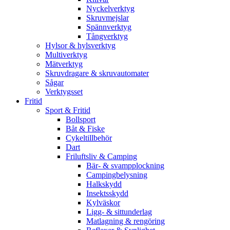
Nyckelverktyg
Skruvmejslar
Spännverktyg
Tångverktyg
Hylsor & hylsverktyg
Multiverktyg
Mätverktyg
Skruvdragare & skruvautomater
Sågar
Verktygsset
Fritid
Sport & Fritid
Bollsport
Båt & Fiske
Cykeltillbehör
Dart
Friluftsliv & Camping
Bär- & svampplockning
Campingbelysning
Halkskydd
Insektsskydd
Kylväskor
Ligg- & sittunderlag
Matlagning & rengöring