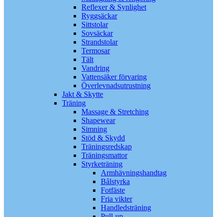
Reflexer & Synlighet
Ryggsäckar
Sittstolar
Sovsäckar
Strandstolar
Termosar
Tält
Vandring
Vattensäker förvaring
Överlevnadsutrustning
Jakt & Skytte
Träning
Massage & Stretching
Shapewear
Simning
Stöd & Skydd
Träningsredskap
Träningsmattor
Styrketräning
Armhävningshandtag
Bålstyrka
Fotfäste
Fria vikter
Handledsträning
Pull-up