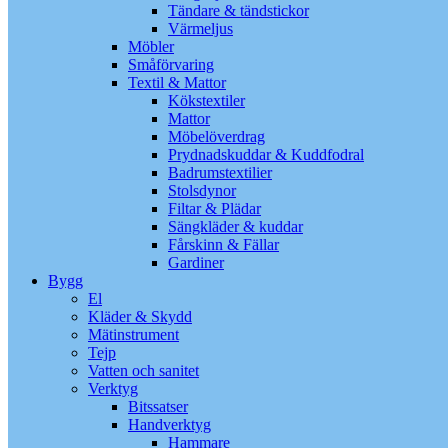
Tändare & tändstickor
Värmeljus
Möbler
Småförvaring
Textil & Mattor
Kökstextiler
Mattor
Möbelöverdrag
Prydnadskuddar & Kuddfodral
Badrumstextilier
Stolsdynor
Filtar & Plädar
Sängkläder & kuddar
Fårskinn & Fällar
Gardiner
Bygg
El
Kläder & Skydd
Mätinstrument
Tejp
Vatten och sanitet
Verktyg
Bitssatser
Handverktyg
Hammare