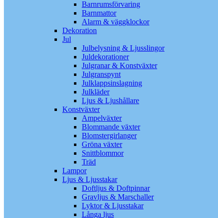
Barnrumsförvaring
Barnmattor
Alarm & väggklockor
Dekoration
Jul
Julbelysning & Ljusslingor
Juldekorationer
Julgranar & Konstväxter
Julgranspynt
Julklappsinslagning
Julkläder
Ljus & Ljushållare
Konstväxter
Ampelväxter
Blommande växter
Blomstergirlanger
Gröna växter
Snittblommor
Träd
Lampor
Ljus & Ljusstakar
Doftljus & Doftpinnar
Gravljus & Marschaller
Lyktor & Ljusstakar
Långa ljus