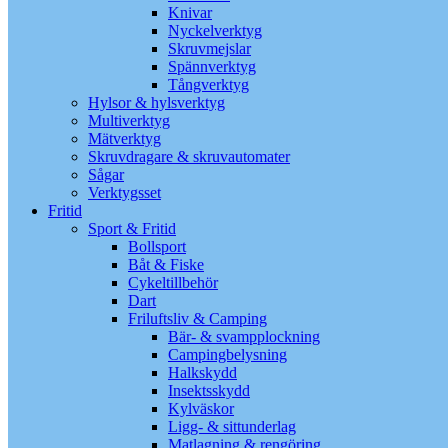
Knivar
Nyckelverktyg
Skruvmejslar
Spännverktyg
Tångverktyg
Hylsor & hylsverktyg
Multiverktyg
Mätverktyg
Skruvdragare & skruvautomater
Sågar
Verktygsset
Fritid
Sport & Fritid
Bollsport
Båt & Fiske
Cykeltillbehör
Dart
Friluftsliv & Camping
Bär- & svampplockning
Campingbelysning
Halkskydd
Insektsskydd
Kylväskor
Ligg- & sittunderlag
Matlagning & rengöring