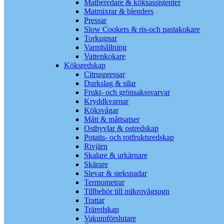
Matberedare & köksassistenter
Matmixrar & blenders
Pressar
Slow Cookers & ris-och pastakokare
Torkugnar
Varmhållning
Vattenkokare
Köksredskap
Citruspressar
Durkslag & silar
Frukt- och grönsakssvarvar
Kryddkvarnar
Köksvågar
Mått & måttsatser
Osthyvlar & ostredskap
Potatis- och rotfruktsredskap
Rivjärn
Skalare & urkärnare
Skärare
Slevar & stekspadar
Termometrar
Tillbehör till mikrovågsugn
Trattar
Träredskap
Vakumförslutare