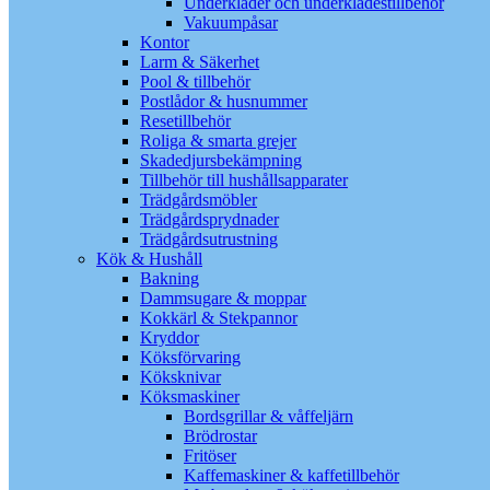
Underkläder och underklädestillbehör
Vakuumpåsar
Kontor
Larm & Säkerhet
Pool & tillbehör
Postlådor & husnummer
Resetillbehör
Roliga & smarta grejer
Skadedjursbekämpning
Tillbehör till hushållsapparater
Trädgårdsmöbler
Trädgårdsprydnader
Trädgårdsutrustning
Kök & Hushåll
Bakning
Dammsugare & moppar
Kokkärl & Stekpannor
Kryddor
Köksförvaring
Köksknivar
Köksmaskiner
Bordsgrillar & våffeljärn
Brödrostar
Fritöser
Kaffemaskiner & kaffetillbehör