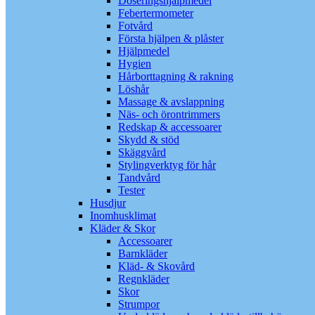
Doseringshjälpmedel
Febertermometer
Fotvård
Första hjälpen & plåster
Hjälpmedel
Hygien
Hårborttagning & rakning
Löshår
Massage & avslappning
Näs- och örontrimmers
Redskap & accessoarer
Skydd & stöd
Skäggvård
Stylingverktyg för hår
Tandvård
Tester
Husdjur
Inomhusklimat
Kläder & Skor
Accessoarer
Barnkläder
Kläd- & Skovård
Regnkläder
Skor
Strumpor