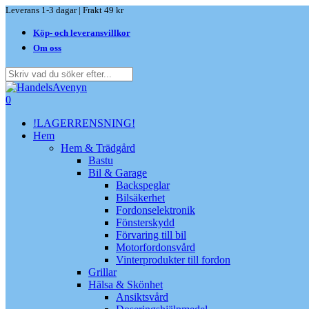
Skip
Leverans 1-3 dagar | Frakt 49 kr
to
Köp- och leveransvillkor
main
content
Om oss
Close
Search
search
0
Menu
!LAGERRENSNING!
Hem
Hem & Trädgård
Bastu
Bil & Garage
Backspeglar
Bilsäkerhet
Fordonselektronik
Fönsterskydd
Förvaring till bil
Motorfordonsvård
Vinterprodukter till fordon
Grillar
Hälsa & Skönhet
Ansiktsvård