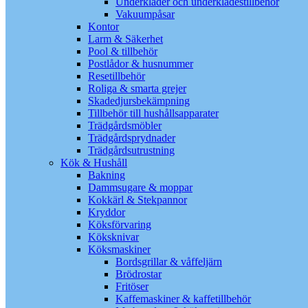
Underkläder och underklädestillbehör
Vakuumpåsar
Kontor
Larm & Säkerhet
Pool & tillbehör
Postlådor & husnummer
Resetillbehör
Roliga & smarta grejer
Skadedjursbekämpning
Tillbehör till hushållsapparater
Trädgårdsmöbler
Trädgårdsprydnader
Trädgårdsutrustning
Kök & Hushåll
Bakning
Dammsugare & moppar
Kokkärl & Stekpannor
Kryddor
Köksförvaring
Köksknivar
Köksmaskiner
Bordsgrillar & våffeljärn
Brödrostar
Fritöser
Kaffemaskiner & kaffetillbehör