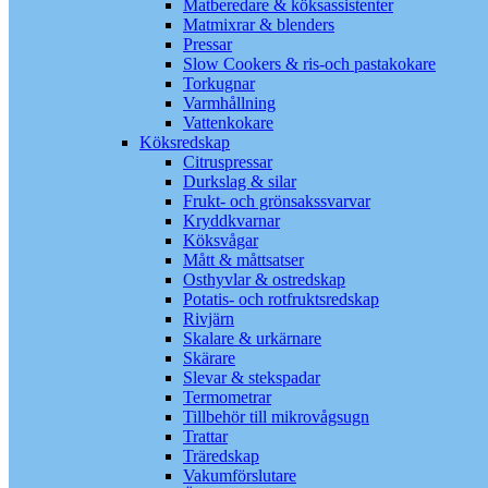
Matberedare & köksassistenter
Matmixrar & blenders
Pressar
Slow Cookers & ris-och pastakokare
Torkugnar
Varmhållning
Vattenkokare
Köksredskap
Citruspressar
Durkslag & silar
Frukt- och grönsakssvarvar
Kryddkvarnar
Köksvågar
Mått & måttsatser
Osthyvlar & ostredskap
Potatis- och rotfruktsredskap
Rivjärn
Skalare & urkärnare
Skärare
Slevar & stekspadar
Termometrar
Tillbehör till mikrovågsugn
Trattar
Träredskap
Vakumförslutare