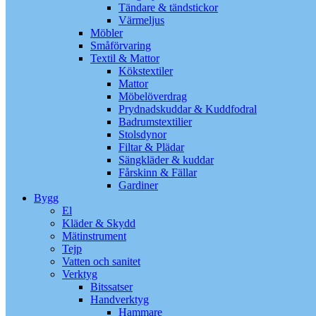
Tändare & tändstickor
Värmeljus
Möbler
Småförvaring
Textil & Mattor
Kökstextiler
Mattor
Möbelöverdrag
Prydnadskuddar & Kuddfodral
Badrumstextilier
Stolsdynor
Filtar & Plädar
Sängkläder & kuddar
Fårskinn & Fällar
Gardiner
Bygg
El
Kläder & Skydd
Mätinstrument
Tejp
Vatten och sanitet
Verktyg
Bitssatser
Handverktyg
Hammare