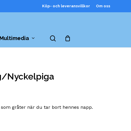
Köp- och leveransvillkor
Om oss
Close
Cart
search
Multimedia
g/Nyckelpiga
 som gråter när du tar bort hennes napp.