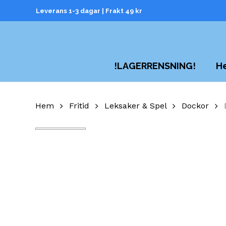
Skip
Leverans 1-3 dagar | Frakt 49 kr
to
main
content
H
!LAGERRENSNING!
Hem
Fritid
Leksaker & Spel
Dockor