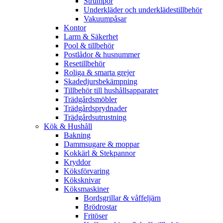
Strumpor
Underkläder och underklädestillbehör
Vakuumpåsar
Kontor
Larm & Säkerhet
Pool & tillbehör
Postlådor & husnummer
Resetillbehör
Roliga & smarta grejer
Skadedjursbekämpning
Tillbehör till hushållsapparater
Trädgårdsmöbler
Trädgårdsprydnader
Trädgårdsutrustning
Kök & Hushåll
Bakning
Dammsugare & moppar
Kokkärl & Stekpannor
Kryddor
Köksförvaring
Köksknivar
Köksmaskiner
Bordsgrillar & våffeljärn
Brödrostar
Fritöser