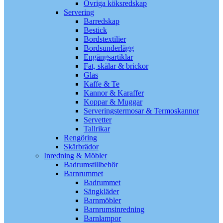
Övriga köksredskap
Servering
Barredskap
Bestick
Bordstextilier
Bordsunderlägg
Engångsartiklar
Fat, skålar & brickor
Glas
Kaffe & Te
Kannor & Karaffer
Koppar & Muggar
Serveringstermosar & Termoskannor
Servetter
Tallrikar
Rengöring
Skärbrädor
Inredning & Möbler
Badrumstillbehör
Barnrummet
Badrummet
Sängkläder
Barnmöbler
Barnrumsinredning
Barnlampor