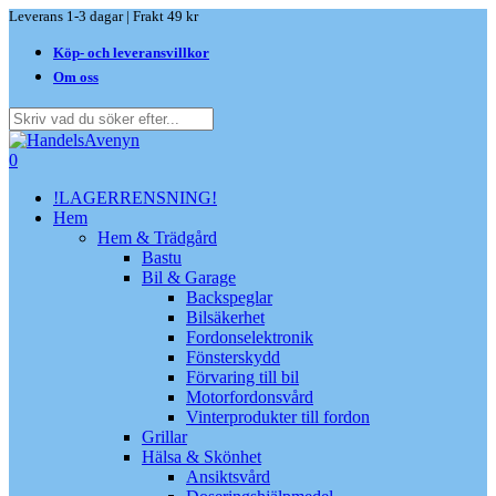
Skip
Leverans 1-3 dagar | Frakt 49 kr
to
Köp- och leveransvillkor
main
content
Om oss
Close
Search
search
0
Menu
!LAGERRENSNING!
Hem
Hem & Trädgård
Bastu
Bil & Garage
Backspeglar
Bilsäkerhet
Fordonselektronik
Fönsterskydd
Förvaring till bil
Motorfordonsvård
Vinterprodukter till fordon
Grillar
Hälsa & Skönhet
Ansiktsvård