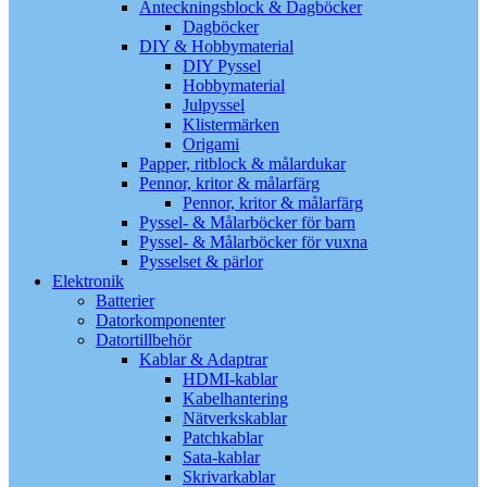
Anteckningsblock & Dagböcker
Dagböcker
DIY & Hobbymaterial
DIY Pyssel
Hobbymaterial
Julpyssel
Klistermärken
Origami
Papper, ritblock & målardukar
Pennor, kritor & målarfärg
Pennor, kritor & målarfärg
Pyssel- & Målarböcker för barn
Pyssel- & Målarböcker för vuxna
Pysselset & pärlor
Elektronik
Batterier
Datorkomponenter
Datortillbehör
Kablar & Adaptrar
HDMI-kablar
Kabelhantering
Nätverkskablar
Patchkablar
Sata-kablar
Skrivarkablar