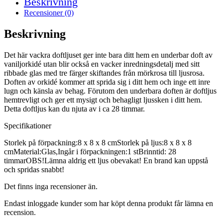
Beskrivning
Recensioner (0)
Beskrivning
Det här vackra doftljuset ger inte bara ditt hem en underbar doft av
vaniljorkidé utan blir också en vacker inredningsdetalj med sitt
ribbade glas med tre färger skiftandes från mörkrosa till ljusrosa.
Doften av orkidé kommer att sprida sig i ditt hem och inge ett inre
lugn och känsla av behag. Förutom den underbara doften är doftljus
hemtrevligt och ger ett mysigt och behagligt ljussken i ditt hem.
Detta doftljus kan du njuta av i ca 28 timmar.
Specifikationer
Storlek på förpackning:8 x 8 x 8 cmStorlek på ljus:8 x 8 x 8
cmMaterial:Glas,Ingår i förpackningen:1 stBrinntid: 28
timmarOBS!Lämna aldrig ett ljus obevakat! En brand kan uppstå
och spridas snabbt!
Det finns inga recensioner än.
Endast inloggade kunder som har köpt denna produkt får lämna en
recension.