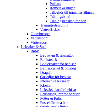
Pull-up
Romerska ringar
Tillbehör till träningsställning
Träningsband
Träningsredskap för ben
Träningsutrustning
Vattenflaskor
Utomhusspel
Vattensport
Vintersport
Leksaker & Spel
Baby
Babygym & lekmattor
Badkarslek
Badleksaker för bebisar
Barnsäkerhet & omsorg
Dragdjur
Gosedjur för bebisar
Interaktiva leksaker
Klossar
Leksaksbilar för bebisar
Leksaksfigurer för bebisar
Pottor & Pallar
Pussel för små barn
Spark- och gåbilar