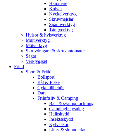
Hammare
Knivar
Nyckelverktyg
Skruvmejslar
Spännverktyg
Tångverktyg
Hylsor & hylsverktyg
Multiverktyg
Mätverktyg
Skruvdragare & skruvautomater
Sågar
Verktygsset
Fritid
Sport & Fritid
Bollsport
Båt & Fiske
Cykeltillbehör
Dart
Friluftsliv & Camping
Bär- & svampplockning
Campingbelysning
Halkskydd
Insektsskydd
Kylväskor
Ligg- & sittunderlag