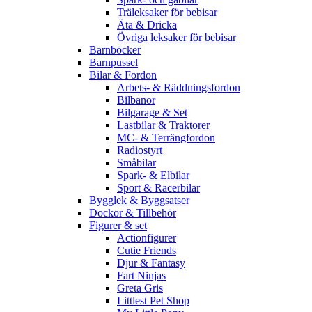
Träleksaker för bebisar
Äta & Dricka
Övriga leksaker för bebisar
Barnböcker
Barnpussel
Bilar & Fordon
Arbets- & Räddningsfordon
Bilbanor
Bilgarage & Set
Lastbilar & Traktorer
MC- & Terrängfordon
Radiostyrt
Småbilar
Spark- & Elbilar
Sport & Racerbilar
Bygglek & Byggsatser
Dockor & Tillbehör
Figurer & set
Actionfigurer
Cutie Friends
Djur & Fantasy
Fart Ninjas
Greta Gris
Littlest Pet Shop