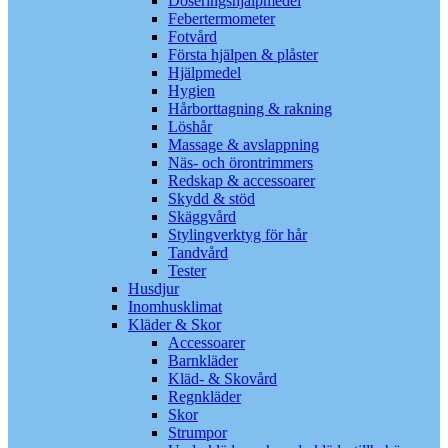
Doseringshjälpmedel
Febertermometer
Fotvård
Första hjälpen & plåster
Hjälpmedel
Hygien
Hårborttagning & rakning
Löshår
Massage & avslappning
Näs- och örontrimmers
Redskap & accessoarer
Skydd & stöd
Skäggvård
Stylingverktyg för hår
Tandvård
Tester
Husdjur
Inomhusklimat
Kläder & Skor
Accessoarer
Barnkläder
Kläd- & Skovård
Regnkläder
Skor
Strumpor