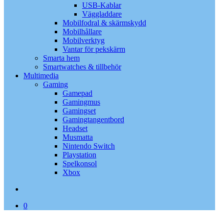
USB-Kablar
Väggladdare
Mobilfodral & skärmskydd
Mobilhållare
Mobilverktyg
Vantar för pekskärm
Smarta hem
Smartwatches & tillbehör
Multimedia
Gaming
Gamepad
Gamingmus
Gamingset
Gamingtangentbord
Headset
Musmatta
Nintendo Switch
Playstation
Spelkonsol
Xbox
search
0