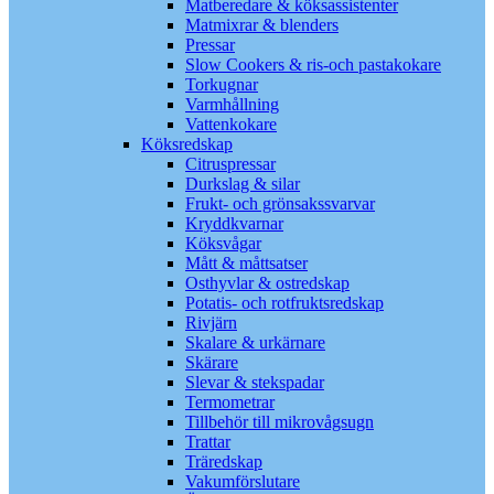
Matberedare & köksassistenter
Matmixrar & blenders
Pressar
Slow Cookers & ris-och pastakokare
Torkugnar
Varmhållning
Vattenkokare
Köksredskap
Citruspressar
Durkslag & silar
Frukt- och grönsakssvarvar
Kryddkvarnar
Köksvågar
Mått & måttsatser
Osthyvlar & ostredskap
Potatis- och rotfruktsredskap
Rivjärn
Skalare & urkärnare
Skärare
Slevar & stekspadar
Termometrar
Tillbehör till mikrovågsugn
Trattar
Träredskap
Vakumförslutare