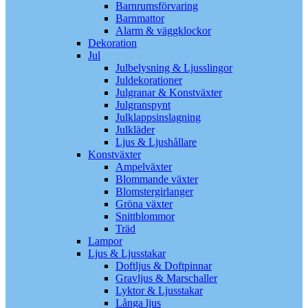
Barnrumsförvaring
Barnmattor
Alarm & väggklockor
Dekoration
Jul
Julbelysning & Ljusslingor
Juldekorationer
Julgranar & Konstväxter
Julgranspynt
Julklappsinslagning
Julkläder
Ljus & Ljushållare
Konstväxter
Ampelväxter
Blommande växter
Blomstergirlanger
Gröna växter
Snittblommor
Träd
Lampor
Ljus & Ljusstakar
Doftljus & Doftpinnar
Gravljus & Marschaller
Lyktor & Ljusstakar
Långa ljus