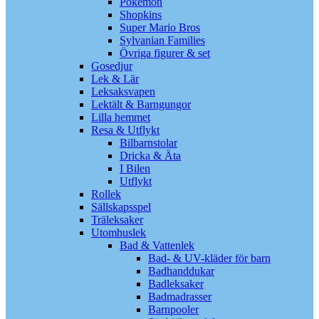
Pokémon
Shopkins
Super Mario Bros
Sylvanian Families
Övriga figurer & set
Gosedjur
Lek & Lär
Leksaksvapen
Lektält & Barngungor
Lilla hemmet
Resa & Utflykt
Bilbarnstolar
Dricka & Äta
I Bilen
Utflykt
Rollek
Sällskapsspel
Träleksaker
Utomhuslek
Bad & Vattenlek
Bad- & UV-kläder för barn
Badhanddukar
Badleksaker
Badmadrasser
Barnpooler