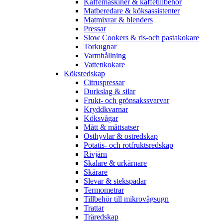
Kaffemaskiner & kaffetillbehör
Matberedare & köksassistenter
Matmixrar & blenders
Pressar
Slow Cookers & ris-och pastakokare
Torkugnar
Varmhållning
Vattenkokare
Köksredskap
Citruspressar
Durkslag & silar
Frukt- och grönsakssvarvar
Kryddkvarnar
Köksvågar
Mått & måttsatser
Osthyvlar & ostredskap
Potatis- och rotfruktsredskap
Rivjärn
Skalare & urkärnare
Skärare
Slevar & stekspadar
Termometrar
Tillbehör till mikrovågsugn
Trattar
Träredskap