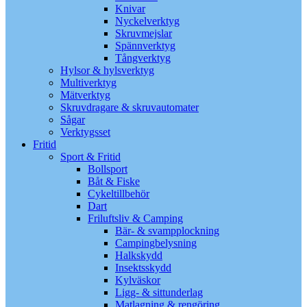
Knivar
Nyckelverktyg
Skruvmejslar
Spännverktyg
Tångverktyg
Hylsor & hylsverktyg
Multiverktyg
Mätverktyg
Skruvdragare & skruvautomater
Sågar
Verktygsset
Fritid
Sport & Fritid
Bollsport
Båt & Fiske
Cykeltillbehör
Dart
Friluftsliv & Camping
Bär- & svampplockning
Campingbelysning
Halkskydd
Insektsskydd
Kylväskor
Ligg- & sittunderlag
Matlagning & rengöring