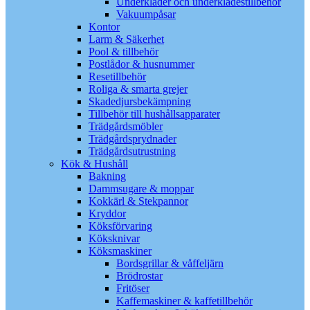
Underkläder och underklädestillbehör
Vakuumpåsar
Kontor
Larm & Säkerhet
Pool & tillbehör
Postlådor & husnummer
Resetillbehör
Roliga & smarta grejer
Skadedjursbekämpning
Tillbehör till hushållsapparater
Trädgårdsmöbler
Trädgårdsprydnader
Trädgårdsutrustning
Kök & Hushåll
Bakning
Dammsugare & moppar
Kokkärl & Stekpannor
Kryddor
Köksförvaring
Köksknivar
Köksmaskiner
Bordsgrillar & våffeljärn
Brödrostar
Fritöser
Kaffemaskiner & kaffetillbehör