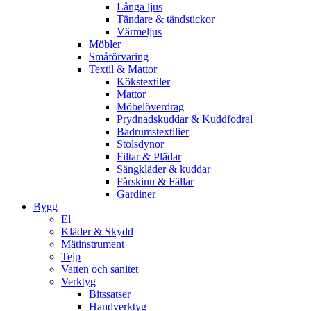
Långa ljus
Tändare & tändstickor
Värmeljus
Möbler
Småförvaring
Textil & Mattor
Kökstextiler
Mattor
Möbelöverdrag
Prydnadskuddar & Kuddfodral
Badrumstextilier
Stolsdynor
Filtar & Plädar
Sängkläder & kuddar
Fårskinn & Fällar
Gardiner
Bygg
El
Kläder & Skydd
Mätinstrument
Tejp
Vatten och sanitet
Verktyg
Bitssatser
Handverktyg