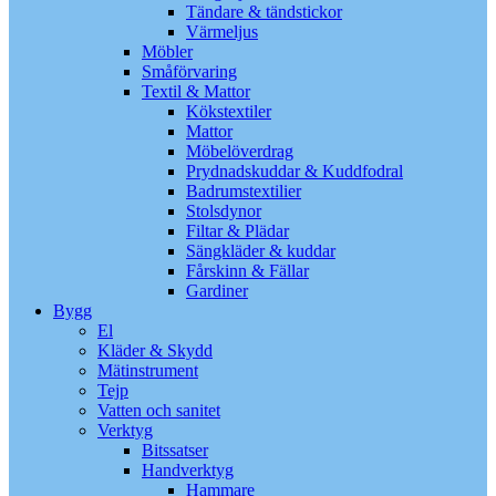
Tändare & tändstickor
Värmeljus
Möbler
Småförvaring
Textil & Mattor
Kökstextiler
Mattor
Möbelöverdrag
Prydnadskuddar & Kuddfodral
Badrumstextilier
Stolsdynor
Filtar & Plädar
Sängkläder & kuddar
Fårskinn & Fällar
Gardiner
Bygg
El
Kläder & Skydd
Mätinstrument
Tejp
Vatten och sanitet
Verktyg
Bitssatser
Handverktyg
Hammare