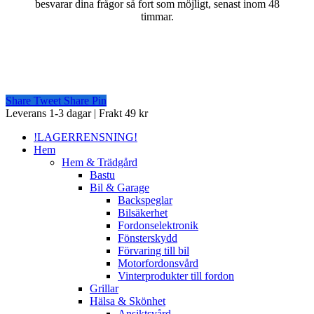
besvarar dina frågor så fort som möjligt, senast inom 48
timmar.
Share
Tweet
Share
Pin
Close
Leverans 1-3 dagar | Frakt 49 kr
Menu
!LAGERRENSNING!
Hem
Hem & Trädgård
Bastu
Bil & Garage
Backspeglar
Bilsäkerhet
Fordonselektronik
Fönsterskydd
Förvaring till bil
Motorfordonsvård
Vinterprodukter till fordon
Grillar
Hälsa & Skönhet
Ansiktsvård