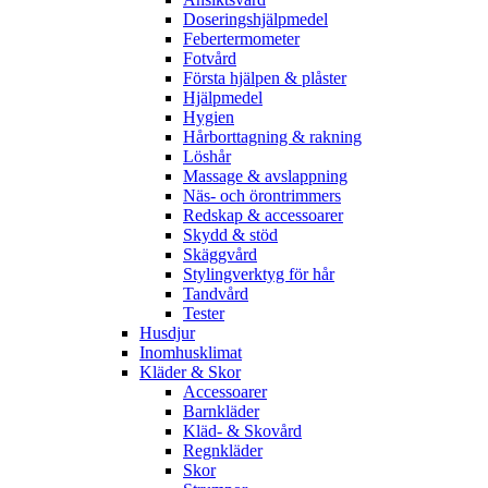
Doseringshjälpmedel
Febertermometer
Fotvård
Första hjälpen & plåster
Hjälpmedel
Hygien
Hårborttagning & rakning
Löshår
Massage & avslappning
Näs- och örontrimmers
Redskap & accessoarer
Skydd & stöd
Skäggvård
Stylingverktyg för hår
Tandvård
Tester
Husdjur
Inomhusklimat
Kläder & Skor
Accessoarer
Barnkläder
Kläd- & Skovård
Regnkläder
Skor