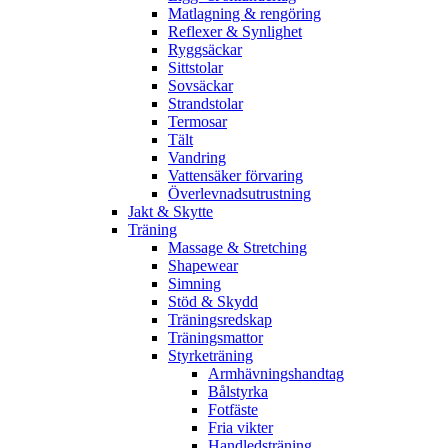
Matlagning & rengöring
Reflexer & Synlighet
Ryggsäckar
Sittstolar
Sovsäckar
Strandstolar
Termosar
Tält
Vandring
Vattensäker förvaring
Överlevnadsutrustning
Jakt & Skytte
Träning
Massage & Stretching
Shapewear
Simning
Stöd & Skydd
Träningsredskap
Träningsmattor
Styrketräning
Armhävningshandtag
Bålstyrka
Fotfäste
Fria vikter
Handledsträning