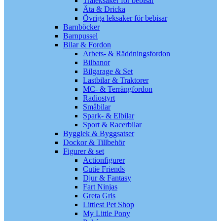
Träleksaker för bebisar
Äta & Dricka
Övriga leksaker för bebisar
Barnböcker
Barnpussel
Bilar & Fordon
Arbets- & Räddningsfordon
Bilbanor
Bilgarage & Set
Lastbilar & Traktorer
MC- & Terrängfordon
Radiostyrt
Småbilar
Spark- & Elbilar
Sport & Racerbilar
Bygglek & Byggsatser
Dockor & Tillbehör
Figurer & set
Actionfigurer
Cutie Friends
Djur & Fantasy
Fart Ninjas
Greta Gris
Littlest Pet Shop
My Little Pony