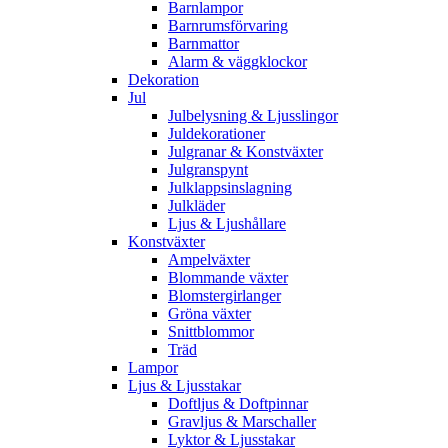
Barnlampor
Barnrumsförvaring
Barnmattor
Alarm & väggklockor
Dekoration
Jul
Julbelysning & Ljusslingor
Juldekorationer
Julgranar & Konstväxter
Julgranspynt
Julklappsinslagning
Julkläder
Ljus & Ljushållare
Konstväxter
Ampelväxter
Blommande växter
Blomstergirlanger
Gröna växter
Snittblommor
Träd
Lampor
Ljus & Ljusstakar
Doftljus & Doftpinnar
Gravljus & Marschaller
Lyktor & Ljusstakar