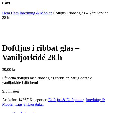
Cart
Close
Hem
Hem
Inredning & Möbler
Doftljus i ribbat glas – Vaniljorkidé
Cart
28 h
Doftljus i ribbat glas –
Vaniljorkidé 28 h
39,00
kr
Låt detta doftljus med ribbat glas sprida en härlig doft av
vaniljorkidé i ditt hem!
Slut i lager
Artikelnr:
14367
Kategorier:
Doftljus & Doftpinnar
,
Inredning &
Möbler
,
Ljus & Ljusstakar