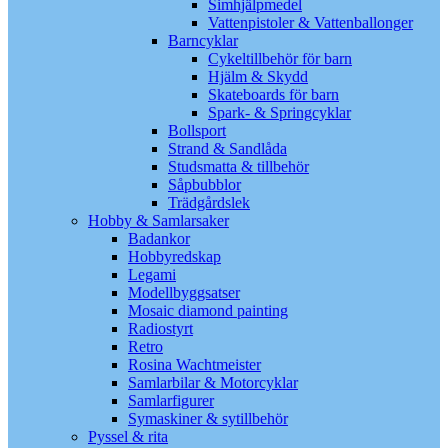
Simhjälpmedel
Vattenpistoler & Vattenballonger
Barncyklar
Cykeltillbehör för barn
Hjälm & Skydd
Skateboards för barn
Spark- & Springcyklar
Bollsport
Strand & Sandlåda
Studsmatta & tillbehör
Såpbubblor
Trädgårdslek
Hobby & Samlarsaker
Badankor
Hobbyredskap
Legami
Modellbyggsatser
Mosaic diamond painting
Radiostyrt
Retro
Rosina Wachtmeister
Samlarbilar & Motorcyklar
Samlarfigurer
Symaskiner & sytillbehör
Pyssel & rita