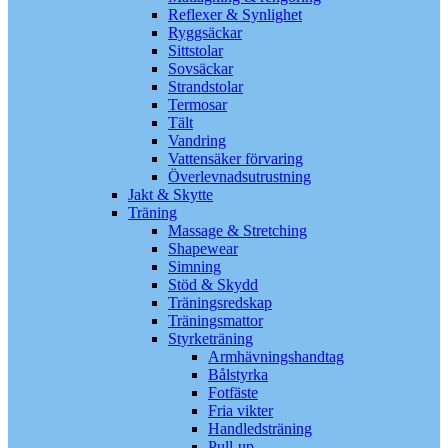
Reflexer & Synlighet
Ryggsäckar
Sittstolar
Sovsäckar
Strandstolar
Termosar
Tält
Vandring
Vattensäker förvaring
Överlevnadsutrustning
Jakt & Skytte
Träning
Massage & Stretching
Shapewear
Simning
Stöd & Skydd
Träningsredskap
Träningsmattor
Styrketräning
Armhävningshandtag
Bålstyrka
Fotfäste
Fria vikter
Handledsträning
Pull-up