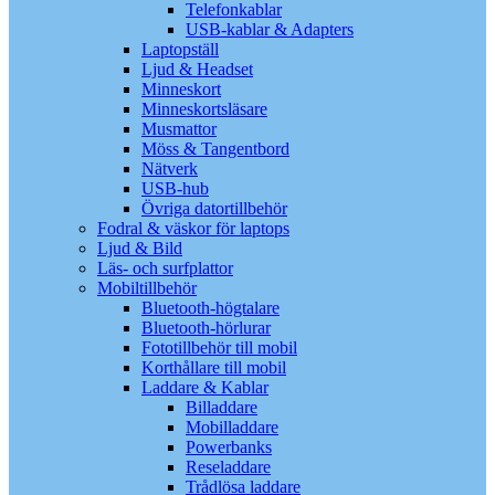
Telefonkablar
USB-kablar & Adapters
Laptopställ
Ljud & Headset
Minneskort
Minneskortsläsare
Musmattor
Möss & Tangentbord
Nätverk
USB-hub
Övriga datortillbehör
Fodral & väskor för laptops
Ljud & Bild
Läs- och surfplattor
Mobiltillbehör
Bluetooth-högtalare
Bluetooth-hörlurar
Fototillbehör till mobil
Korthållare till mobil
Laddare & Kablar
Billaddare
Mobilladdare
Powerbanks
Reseladdare
Trådlösa laddare