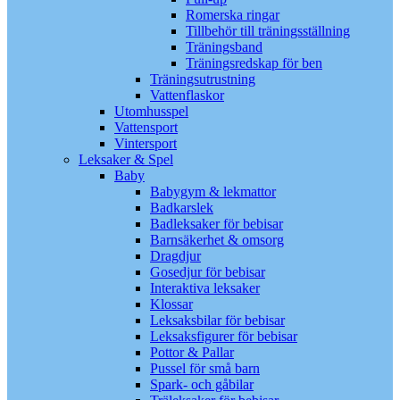
Romerska ringar
Tillbehör till träningsställning
Träningsband
Träningsredskap för ben
Träningsutrustning
Vattenflaskor
Utomhusspel
Vattensport
Vintersport
Leksaker & Spel
Baby
Babygym & lekmattor
Badkarslek
Badleksaker för bebisar
Barnsäkerhet & omsorg
Dragdjur
Gosedjur för bebisar
Interaktiva leksaker
Klossar
Leksaksbilar för bebisar
Leksaksfigurer för bebisar
Pottor & Pallar
Pussel för små barn
Spark- och gåbilar