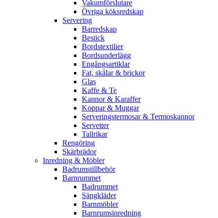
Vakumförslutare
Övriga köksredskap
Servering
Barredskap
Bestick
Bordstextilier
Bordsunderlägg
Engångsartiklar
Fat, skålar & brickor
Glas
Kaffe & Te
Kannor & Karaffer
Koppar & Muggar
Serveringstermosar & Termoskannor
Servetter
Tallrikar
Rengöring
Skärbrädor
Inredning & Möbler
Badrumstillbehör
Barnrummet
Badrummet
Sängkläder
Barnmöbler
Barnrumsinredning