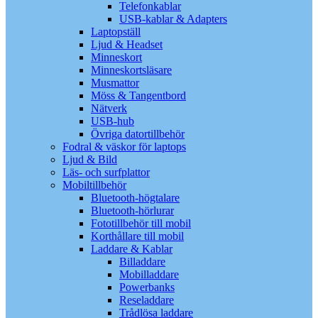
Telefonkablar
USB-kablar & Adapters
Laptopställ
Ljud & Headset
Minneskort
Minneskortsläsare
Musmattor
Möss & Tangentbord
Nätverk
USB-hub
Övriga datortillbehör
Fodral & väskor för laptops
Ljud & Bild
Läs- och surfplattor
Mobiltillbehör
Bluetooth-högtalare
Bluetooth-hörlurar
Fototillbehör till mobil
Korthållare till mobil
Laddare & Kablar
Billaddare
Mobilladdare
Powerbanks
Reseladdare
Trådlösa laddare