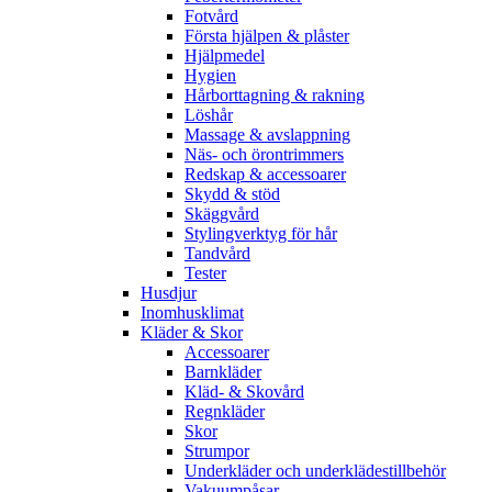
Fotvård
Första hjälpen & plåster
Hjälpmedel
Hygien
Hårborttagning & rakning
Löshår
Massage & avslappning
Näs- och örontrimmers
Redskap & accessoarer
Skydd & stöd
Skäggvård
Stylingverktyg för hår
Tandvård
Tester
Husdjur
Inomhusklimat
Kläder & Skor
Accessoarer
Barnkläder
Kläd- & Skovård
Regnkläder
Skor
Strumpor
Underkläder och underklädestillbehör
Vakuumpåsar