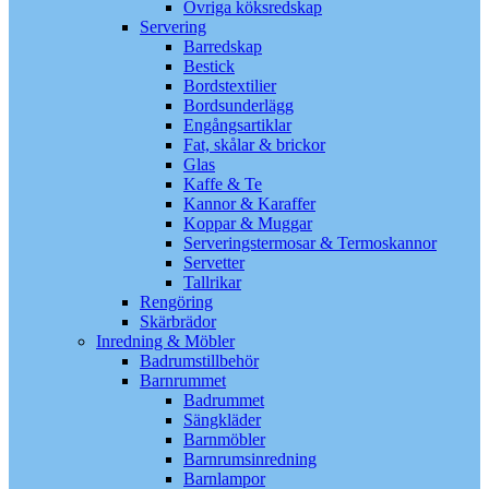
Övriga köksredskap
Servering
Barredskap
Bestick
Bordstextilier
Bordsunderlägg
Engångsartiklar
Fat, skålar & brickor
Glas
Kaffe & Te
Kannor & Karaffer
Koppar & Muggar
Serveringstermosar & Termoskannor
Servetter
Tallrikar
Rengöring
Skärbrädor
Inredning & Möbler
Badrumstillbehör
Barnrummet
Badrummet
Sängkläder
Barnmöbler
Barnrumsinredning
Barnlampor