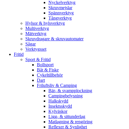
Nyckelverktyg
Skruvmejslar
Spännverktyg
Tångverktyg
Hylsor & hylsverktyg
Multiverktyg
Mätverktyg
Skruvdragare & skruvautomater
Sågar
Verktygsset
Fritid
Sport & Fritid
Bollsport
Båt & Fiske
Cykeltillbehör
Dart
Friluftsliv & Camping
Bär- & svampplockning
Campingbelysning
Halkskydd
Insektsskydd
Kylväskor
Ligg- & sittunderlag
Matlagning & rengöring
Reflexer & Synlighet