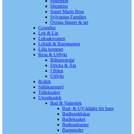
Pokémon
Shopkins
Super Mario Bros
Sylvanian Families
Övriga figurer & set
Gosedjur
Lek & Lär
Leksaksvapen
Lektält & Barngungor
Lilla hemmet
Resa & Utflykt
Bilbarnstolar
Dricka & Äta
I Bilen
Utflykt
Rollek
Sällskapsspel
Träleksaker
Utomhuslek
Bad & Vattenlek
Bad- & UV-kläder för barn
Badhanddukar
Badleksaker
Badmadrasser
Barnpooler