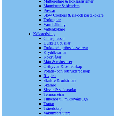
Matberedare & köksassistenter
Matmixrar & blenders
Pressar
Slow Cookers & ris-och pastakokare
Torkugnar
Varmhållning
Vattenkokare
Köksredskap
Citruspressar
Durkslag & silar
Frukt- och grönsakssvarvar
Kryddkvarnar
Köksvågar
Mått & måttsatser
Osthyvlar & ostredskap
Potatis- och rotfruktsredskap
Rivjärn
Skalare & urkärnare
Skärare
Slevar & stekspadar
Termometrar
Tillbehör till mikrovågsugn
Trattar
Träredskap
Vakumförslutare