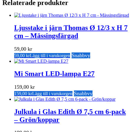
Relaterade produkter
Ljusstake i järn Thomas Ø 12/3 x H 7
cm – Mässingsfärgad
59,00
kr
Snabbvy
59,00
kr
Lägg till i varukorgen
Mi Smart LED-lampa E27
159,00
kr
Snabbvy
159,00
kr
Lägg till i varukorgen
Julkula i Glas Edith Ø 7,5 cm 6-pack
– Grön/koppar