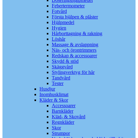
Doseringshjälpmedel
Febertermometer
Fotvård
Första hjälpen & plåster
Hjälpmedel
Hygien
Hårborttagning & rakning
Löshår
Massage & avslappning
Näs- och örontrimmers
Redskap & accessoarer
Skydd & stöd
Skäggvård
Stylingverktyg för hår
Tandvård
Tester
Husdjur
Inomhusklimat
Kläder & Skor
Accessoarer
Barnkläder
Kläd- & Skovård
Regnkläder
Skor
Strumpor