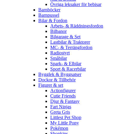
Övriga leksaker för bebisar
Barnböcker
Barnpussel
Bilar & Fordon
Arbets- & Räddningsfordon
Bilbanor
Bilgarage & Set
Lastbilar & Traktorer
MC- & Terrängfordon
Radiostyrt
Småbilar
Spark- & Elbilar
Sport & Racerbilar
Bygglek & Byggsatser
Dockor & Tillbehör
Figurer & set
Actionfigurer
Cutie Friends
Djur & Fantasy
Fart Ninjas
Greta Gris
Littlest Pet Shop
My Little Pony
Pokémon
Shopkins