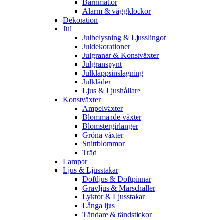
Barnmattor
Alarm & väggklockor
Dekoration
Jul
Julbelysning & Ljusslingor
Juldekorationer
Julgranar & Konstväxter
Julgranspynt
Julklappsinslagning
Julkläder
Ljus & Ljushållare
Konstväxter
Ampelväxter
Blommande växter
Blomstergirlanger
Gröna växter
Snittblommor
Träd
Lampor
Ljus & Ljusstakar
Doftljus & Doftpinnar
Gravljus & Marschaller
Lyktor & Ljusstakar
Långa ljus
Tändare & tändstickor