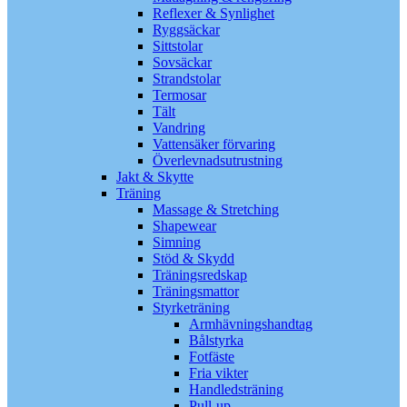
Reflexer & Synlighet
Ryggsäckar
Sittstolar
Sovsäckar
Strandstolar
Termosar
Tält
Vandring
Vattensäker förvaring
Överlevnadsutrustning
Jakt & Skytte
Träning
Massage & Stretching
Shapewear
Simning
Stöd & Skydd
Träningsredskap
Träningsmattor
Styrketräning
Armhävningshandtag
Bålstyrka
Fotfäste
Fria vikter
Handledsträning
Pull-up