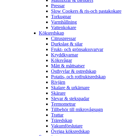
Matmixrar & blenders
Pressar
Slow Cookers & ris-och pastakokare
Torkugnar
Varmhållning
Vattenkokare
Köksredskap
Citruspressar
Durkslag & silar
Frukt- och grönsakssvarvar
Kryddkvarnar
Köksvågar
Mått & måttsatser
Osthyvlar & ostredskap
Potatis- och rotfruktsredskap
Rivjärn
Skalare & urkärnare
Skärare
Slevar & stekspadar
Termometrar
Tillbehör till mikrovågsugn
Trattar
Träredskap
Vakumförslutare
Övriga köksredskap