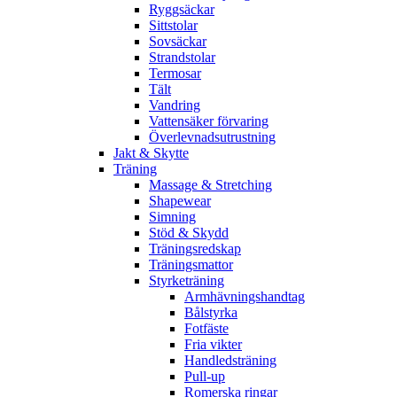
Ryggsäckar
Sittstolar
Sovsäckar
Strandstolar
Termosar
Tält
Vandring
Vattensäker förvaring
Överlevnadsutrustning
Jakt & Skytte
Träning
Massage & Stretching
Shapewear
Simning
Stöd & Skydd
Träningsredskap
Träningsmattor
Styrketräning
Armhävningshandtag
Bålstyrka
Fotfäste
Fria vikter
Handledsträning
Pull-up
Romerska ringar