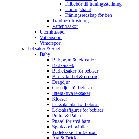
Tillbehör till träningsställning
Träningsband
Träningsredskap för ben
Träningsutrustning
Vattenflaskor
Utomhusspel
Vattensport
Vintersport
Leksaker & Spel
Baby
Babygym & lekmattor
Badkarslek
Badleksaker för bebisar
Barnsäkerhet & omsorg
Dragdjur
Gosedjur för bebisar
Interaktiva leksaker
Klossar
Leksaksbilar för bebisar
Leksaksfigurer för bebisar
Pottor & Pallar
Pussel för små barn
Spark- och gåbilar
Träleksaker för bebisar
Äta & Dricka