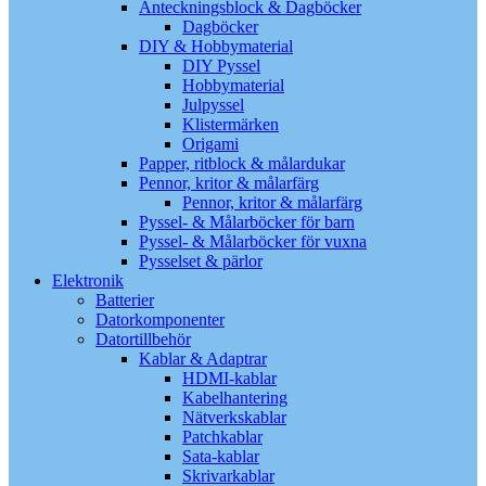
Anteckningsblock & Dagböcker
Dagböcker
DIY & Hobbymaterial
DIY Pyssel
Hobbymaterial
Julpyssel
Klistermärken
Origami
Papper, ritblock & målardukar
Pennor, kritor & målarfärg
Pennor, kritor & målarfärg
Pyssel- & Målarböcker för barn
Pyssel- & Målarböcker för vuxna
Pysselset & pärlor
Elektronik
Batterier
Datorkomponenter
Datortillbehör
Kablar & Adaptrar
HDMI-kablar
Kabelhantering
Nätverkskablar
Patchkablar
Sata-kablar
Skrivarkablar