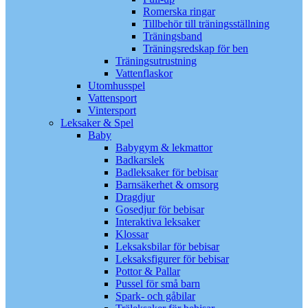
Romerska ringar
Tillbehör till träningsställning
Träningsband
Träningsredskap för ben
Träningsutrustning
Vattenflaskor
Utomhusspel
Vattensport
Vintersport
Leksaker & Spel
Baby
Babygym & lekmattor
Badkarslek
Badleksaker för bebisar
Barnsäkerhet & omsorg
Dragdjur
Gosedjur för bebisar
Interaktiva leksaker
Klossar
Leksaksbilar för bebisar
Leksaksfigurer för bebisar
Pottor & Pallar
Pussel för små barn
Spark- och gåbilar