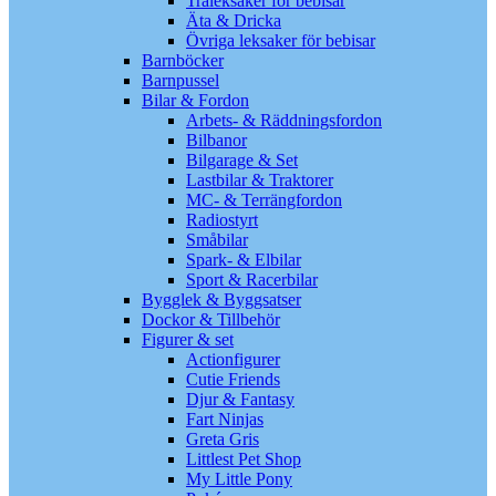
Träleksaker för bebisar
Äta & Dricka
Övriga leksaker för bebisar
Barnböcker
Barnpussel
Bilar & Fordon
Arbets- & Räddningsfordon
Bilbanor
Bilgarage & Set
Lastbilar & Traktorer
MC- & Terrängfordon
Radiostyrt
Småbilar
Spark- & Elbilar
Sport & Racerbilar
Bygglek & Byggsatser
Dockor & Tillbehör
Figurer & set
Actionfigurer
Cutie Friends
Djur & Fantasy
Fart Ninjas
Greta Gris
Littlest Pet Shop
My Little Pony