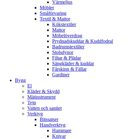
Värmeljus
Möbler
Småförvaring
Textil & Mattor
Kökstextiler
Mattor
Möbelöverdrag
Prydnadskuddar & Kuddfodral
Badrumstextilier
Stolsdynor
Filtar & Plädar
Sängkläder & kuddar
Fårskinn & Fällar
Gardiner
Bygg
El
Kläder & Skydd
Mätinstrument
Tejp
Vatten och sanitet
Verktyg
Bitssatser
Handverktyg
Hammare
Knivar