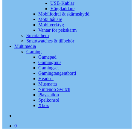
USB-Kablar
Väggladdare
Mobilfodral & skärmskydd
Mobilhållare
Mobilverktyg
Vantar för pekskärm
Smarta hem
Smartwatches & tillbehör
Multimedia
Gaming
Gamepad
Gamingmus
Gamingset
Gamingtangentbord
Headset
Musmatta
Nintendo Switch
Playstation
Spelkonsol
Xbox
search
0