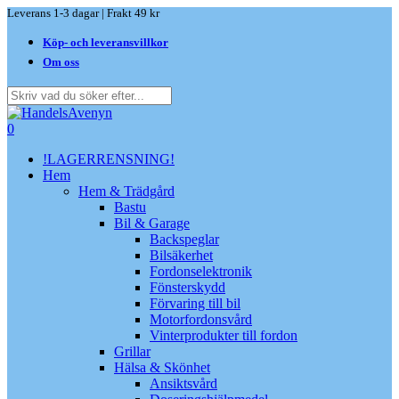
Skip
Leverans 1-3 dagar | Frakt 49 kr
to
Köp- och leveransvillkor
main
content
Om oss
Close
Search
search
0
Menu
!LAGERRENSNING!
Hem
Hem & Trädgård
Bastu
Bil & Garage
Backspeglar
Bilsäkerhet
Fordonselektronik
Fönsterskydd
Förvaring till bil
Motorfordonsvård
Vinterprodukter till fordon
Grillar
Hälsa & Skönhet
Ansiktsvård