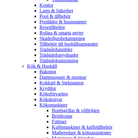
Kontor
Larm & Säkerhet
Pool & tillbehör
Postlådor & husnummer
Resetillbehör
Roliga & smarta grejer
Skadedjursbekämpning
Tillbehör till hushållsapparater
Trädgårdsmöbler
Trädgårdsprydnader
Trädgårdsutrustning
Kök & Hushåll
Bakning
Dammsugare & moppar
Kokkärl & Stekpannor
Kryddor
Köksförvaring
Köksknivar
Köksmaskiner
Bordsgrillar & våffeljärn
Brödrostar
Fritöser
Kaffemaskiner & kaffetillbehör
Matberedare & köksassistenter