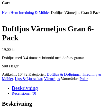
Cart
Close
Hem
Hem
Inredning & Möbler
Doftljus Värmeljus Gran 6-Pack
Cart
Doftljus Värmeljus Gran 6-
Pack
19,00
kr
Doftljus med 3-4 timmars brinntid med doft av granar
Slut i lager
Artikelnr:
10472
Kategorier:
Doftljus & Doftpinnar
,
Inredning &
Möbler
,
Ljus & Ljusstakar
,
Värmeljus
Varumärke:
Polar
Beskrivning
Recensioner (0)
Beskrivning