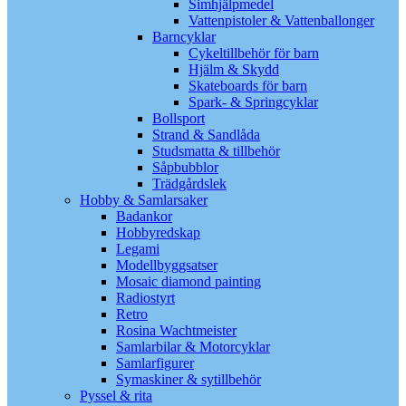
Simhjälpmedel
Vattenpistoler & Vattenballonger
Barncyklar
Cykeltillbehör för barn
Hjälm & Skydd
Skateboards för barn
Spark- & Springcyklar
Bollsport
Strand & Sandlåda
Studsmatta & tillbehör
Såpbubblor
Trädgårdslek
Hobby & Samlarsaker
Badankor
Hobbyredskap
Legami
Modellbyggsatser
Mosaic diamond painting
Radiostyrt
Retro
Rosina Wachtmeister
Samlarbilar & Motorcyklar
Samlarfigurer
Symaskiner & sytillbehör
Pyssel & rita