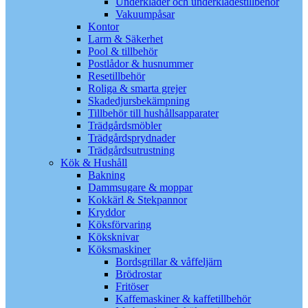
Underkläder och underklädestillbehör
Vakuumpåsar
Kontor
Larm & Säkerhet
Pool & tillbehör
Postlådor & husnummer
Resetillbehör
Roliga & smarta grejer
Skadedjursbekämpning
Tillbehör till hushållsapparater
Trädgårdsmöbler
Trädgårdsprydnader
Trädgårdsutrustning
Kök & Hushåll
Bakning
Dammsugare & moppar
Kokkärl & Stekpannor
Kryddor
Köksförvaring
Köksknivar
Köksmaskiner
Bordsgrillar & våffeljärn
Brödrostar
Fritöser
Kaffemaskiner & kaffetillbehör