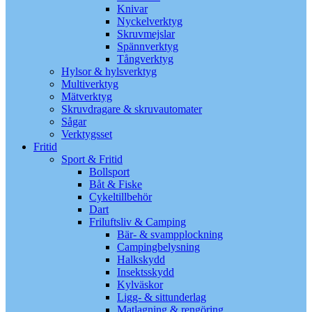
Knivar
Nyckelverktyg
Skruvmejslar
Spännverktyg
Tångverktyg
Hylsor & hylsverktyg
Multiverktyg
Mätverktyg
Skruvdragare & skruvautomater
Sågar
Verktygsset
Fritid
Sport & Fritid
Bollsport
Båt & Fiske
Cykeltillbehör
Dart
Friluftsliv & Camping
Bär- & svampplockning
Campingbelysning
Halkskydd
Insektsskydd
Kylväskor
Ligg- & sittunderlag
Matlagning & rengöring