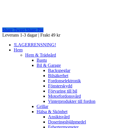
Share
Tweet
Share
Pin
Close
Leverans 1-3 dagar | Frakt 49 kr
Menu
!LAGERRENSNING!
Hem
Hem & Trädgård
Bastu
Bil & Garage
Backspeglar
Bilsäkerhet
Fordonselektronik
Fönsterskydd
Förvaring till bil
Motorfordonsvård
Vinterprodukter till fordon
Grillar
Hälsa & Skönhet
Ansiktsvård
Doseringshjälpmedel
Febertermometer