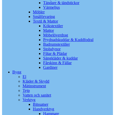
Tändare & tändstickor
Värmeljus
Möbler
Småförvaring
Textil & Mattor
Kökstextiler
Mattor
Möbelöverdrag
Prydnadskuddar & Kuddfodral
Badrumstextilier
Stolsdynor
Filtar & Plädar
Sängkläder & kuddar
Fårskinn & Fällar
Gardiner
Bygg
El
Kläder & Skydd
Mätinstrument
Tejp
Vatten och sanitet
Verktyg
Bitssatser
Handverktyg
Hammare