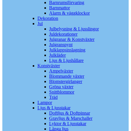
Barnrumsförvaring
Barnmattor
Alarm & väggklockor
Dekoration
Jul
Julbelysning & Ljusslingor
Juldekorationer
Julgranar & Konstväxter
Julgranspynt
Julklappsinslagning
Julkläder
Ljus & Ljushållare
Konstväxter
Ampelväxter
Blommande växter
Blomstergirlanger
Gröna växter
Snittblommor
Träd
Lampor
Ljus & Ljusstakar
Doftljus & Doftpinnar
Gravljus & Marschaller
Lyktor & Ljusstakar
Långa ljus