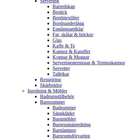
Servering
Barredskap
Bestick
Bordstextilier
Bordsunderlägg
Engångsartiklar
Fat, skålar & brickor
Glas
Kaffe & Te
Kannor & Karaffer
Koppar & Muggar
Serveringstermosar & Termoskannor
Servetter
Tallrikar
Rengöring
Skärbrädor
Inredning & Möbler
Badrumstillbehör
Barnrummet
Badrummet
Sängkläder
Barnmöbler
Barnrumsinredning
Barnlampor
Barnrumsförvaring