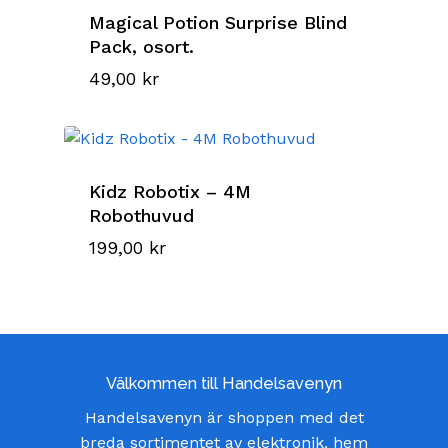
Magical Potion Surprise Blind
Pack, osort.
49,00
kr
Kidz Robotix – 4M
Robothuvud
199,00
kr
Välkommen till Handelsavenyn
Handelsavenyn är shoppen med det
breda sortimentet av elektronik, hem