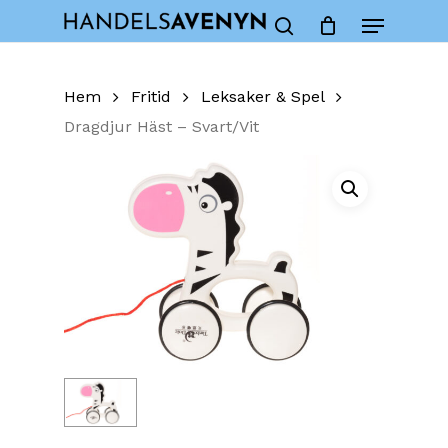
Skip
Menu
to
Close
Cart
search
Cart
main
content
Hem
Fritid
Leksaker & Spel
Dragdjur Häst – Svart/Vit