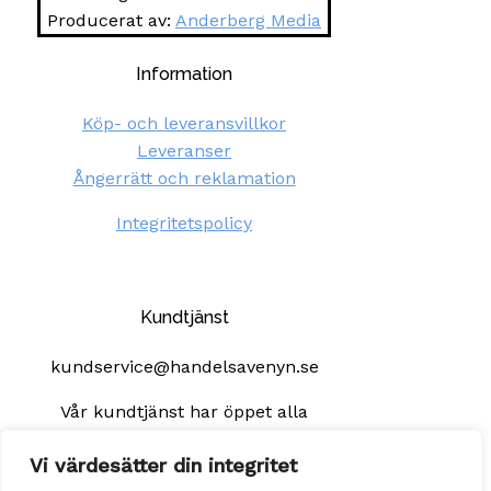
Producerat av:
Anderberg Media
Information
Köp- och leveransvillkor
Leveranser
Ångerrätt och reklamation
Integritetspolicy
Kundtjänst
kundservice@handelsavenyn.se
Vår kundtjänst har öppet alla
helgfria vardagar. Vi besvarar dina
Vi värdesätter din integritet
frågor så fort som möjligt, senast