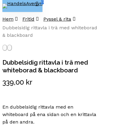
0
Skip
search
Menu
to
Close
Cart
Hem
Fritid
Pyssel & rita
Cart
main
Dubbelsidig rittavla i trä med whiteborad
content
& blackboard
Dubbelsidig rittavla i trä med
whiteborad & blackboard
339,00
kr
En dubbelsidig rittavla med en
whiteboard på ena sidan och en krittavla
på den andra.