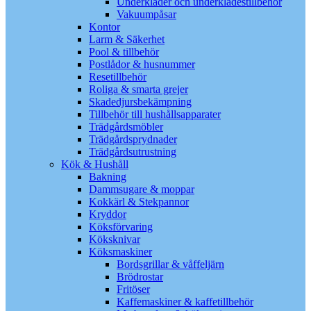
Underkläder och underklädestillbehör
Vakuumpåsar
Kontor
Larm & Säkerhet
Pool & tillbehör
Postlådor & husnummer
Resetillbehör
Roliga & smarta grejer
Skadedjursbekämpning
Tillbehör till hushållsapparater
Trädgårdsmöbler
Trädgårdsprydnader
Trädgårdsutrustning
Kök & Hushåll
Bakning
Dammsugare & moppar
Kokkärl & Stekpannor
Kryddor
Köksförvaring
Köksknivar
Köksmaskiner
Bordsgrillar & våffeljärn
Brödrostar
Fritöser
Kaffemaskiner & kaffetillbehör