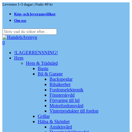
Skip
Leverans 1-3 dagar | Frakt 49 kr
to
Köp- och leveransvillkor
main
content
Om oss
Close
Search
search
0
Menu
!LAGERRENSNING!
Hem
Hem & Trädgård
Bastu
Bil & Garage
Backspeglar
Bilsäkerhet
Fordonselektronik
Fönsterskydd
Förvaring till bil
Motorfordonsvård
Vinterprodukter till fordon
Grillar
Hälsa & Skönhet
Ansiktsvård