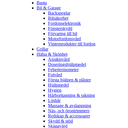
Bastu
Bil & Garage
Backspeglar
Bilsäkerhet
Fordonselektronik
Fönsterskydd
Förvaring till bil
Motorfordonsvård
Vinterprodukter till fordon
Grillar
Hälsa & Skönhet
Ansiktsvård
Doseringshjälpmedel
Febertermometer
Fotvård
Första hjälpen & plåster
Hjälpmedel
Hygien
Hårborttagning & rakning
Löshår
Massage & avslappning
Näs- och örontrimmers
Redskap & accessoarer
Skydd & stöd
Skäggvård