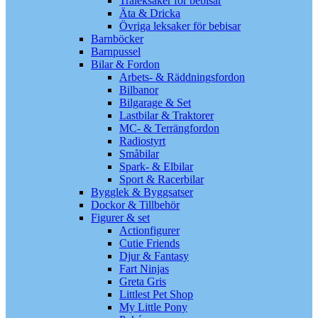
Träleksaker för bebisar
Äta & Dricka
Övriga leksaker för bebisar
Barnböcker
Barnpussel
Bilar & Fordon
Arbets- & Räddningsfordon
Bilbanor
Bilgarage & Set
Lastbilar & Traktorer
MC- & Terrängfordon
Radiostyrt
Småbilar
Spark- & Elbilar
Sport & Racerbilar
Bygglek & Byggsatser
Dockor & Tillbehör
Figurer & set
Actionfigurer
Cutie Friends
Djur & Fantasy
Fart Ninjas
Greta Gris
Littlest Pet Shop
My Little Pony