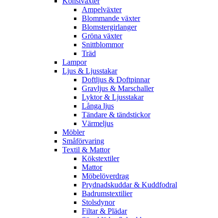
Konstväxter
Ampelväxter
Blommande växter
Blomstergirlanger
Gröna växter
Snittblommor
Träd
Lampor
Ljus & Ljusstakar
Doftljus & Doftpinnar
Gravljus & Marschaller
Lyktor & Ljusstakar
Långa ljus
Tändare & tändstickor
Värmeljus
Möbler
Småförvaring
Textil & Mattor
Kökstextiler
Mattor
Möbelöverdrag
Prydnadskuddar & Kuddfodral
Badrumstextilier
Stolsdynor
Filtar & Plädar