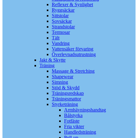
Reflexer & Synlighet
Ryggsäckar
Sittstolar
Sovsäckar
Strandstolar
Termosar
Tält
Vandring
Vattensäker förvaring
Överlevnadsutrustning
Jakt & Skytte
Träning
Massage & Stretching
Shapewear
Simning
Stöd & Skydd
Träningsredskap
Träningsmattor
Styrketräning
Armhävningshandtag
Bålstyrka
Fotfäste
Fria vikter
Handledsträning
Pull-up