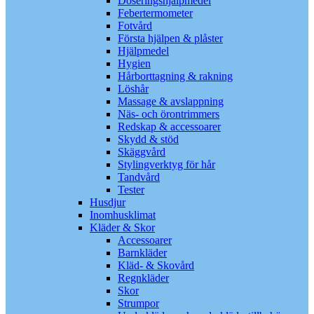
Doseringshjälpmedel
Febertermometer
Fotvård
Första hjälpen & plåster
Hjälpmedel
Hygien
Hårborttagning & rakning
Löshår
Massage & avslappning
Näs- och örontrimmers
Redskap & accessoarer
Skydd & stöd
Skäggvård
Stylingverktyg för hår
Tandvård
Tester
Husdjur
Inomhusklimat
Kläder & Skor
Accessoarer
Barnkläder
Kläd- & Skovård
Regnkläder
Skor
Strumpor