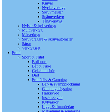
Knivar
Nyckelverktyg
Skruvmejslar
Spännverktyg
Tångverktyg
Hylsor & hylsverktyg
Multiverktyg
Mätverktyg
Skruvdragare & skruvautomater
Sågar
Verktygsset
Fritid
Sport & Fritid
Bollsport
Båt & Fiske
Cykeltillbehör
Dart
Friluftsliv & Camping
Bär- & svampplockning
Campingbelysning
Halkskydd
Insektsskydd
Kylväskor
Ligg- & sittunderlag
Matlagning & rengöring