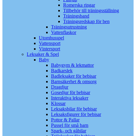
Romerska ringar
Tillbehör till träningsställning
Träningsband
Träningsredskap för ben
Träningsutrustning
Vattenflaskor
Utomhusspel
Vattensport
Vintersport
Leksaker & Spel
Baby
Babygym & lekmattor
Badkarslek
Badleksaker för bebisar
Barnsäkerhet & omsorg
Dragdjur
Gosedjur för bebisar
Interaktiva leksaker
Klossar
Leksaksbilar för bebisar
Leksaksfigurer för bebisar
Pottor & Pallar
Pussel för små barn
Spark- och gåbilar