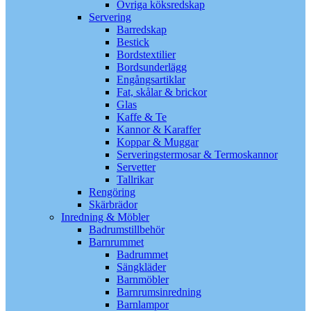
Övriga köksredskap
Servering
Barredskap
Bestick
Bordstextilier
Bordsunderlägg
Engångsartiklar
Fat, skålar & brickor
Glas
Kaffe & Te
Kannor & Karaffer
Koppar & Muggar
Serveringstermosar & Termoskannor
Servetter
Tallrikar
Rengöring
Skärbrädor
Inredning & Möbler
Badrumstillbehör
Barnrummet
Badrummet
Sängkläder
Barnmöbler
Barnrumsinredning
Barnlampor