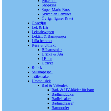
Pokémon
Shopkins
Super Mario Bros
Sylvanian Families
Övriga figurer & set
Gosedjur
Lek & Lär
Leksaksvapen
Lektält & Barngungor
Lilla hemmet
Resa & Utflykt
Bilbarnstolar
Dricka & Äta
I Bilen
Utflykt
Rollek
Sällskapsspel
Träleksaker
Utomhuslek
Bad & Vattenlek
Bad- & UV-kläder för barn
Badhanddukar
Badleksaker
Badmadrasser
Barnpooler