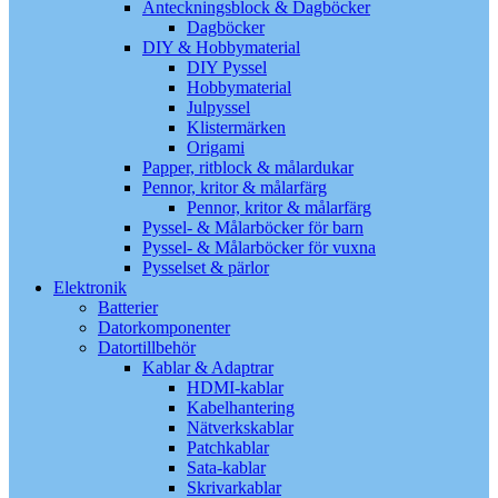
Anteckningsblock & Dagböcker
Dagböcker
DIY & Hobbymaterial
DIY Pyssel
Hobbymaterial
Julpyssel
Klistermärken
Origami
Papper, ritblock & målardukar
Pennor, kritor & målarfärg
Pennor, kritor & målarfärg
Pyssel- & Målarböcker för barn
Pyssel- & Målarböcker för vuxna
Pysselset & pärlor
Elektronik
Batterier
Datorkomponenter
Datortillbehör
Kablar & Adaptrar
HDMI-kablar
Kabelhantering
Nätverkskablar
Patchkablar
Sata-kablar
Skrivarkablar