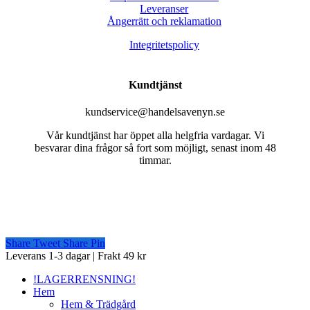
Leveranser
Ångerrätt och reklamation
Integritetspolicy
Kundtjänst
kundservice@handelsavenyn.se
Vår kundtjänst har öppet alla helgfria vardagar. Vi
besvarar dina frågor så fort som möjligt, senast inom 48
timmar.
Share
Tweet
Share
Pin
Close
Leverans 1-3 dagar | Frakt 49 kr
Menu
!LAGERRENSNING!
Hem
Hem & Trädgård