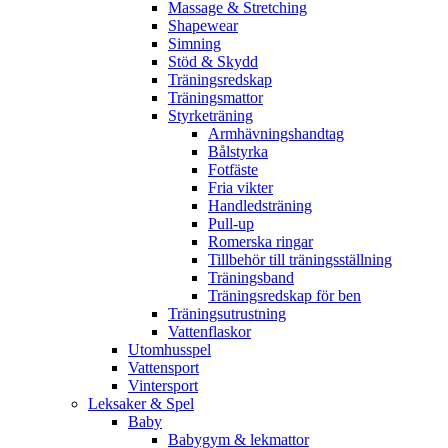
Massage & Stretching
Shapewear
Simning
Stöd & Skydd
Träningsredskap
Träningsmattor
Styrketräning
Armhävningshandtag
Bålstyrka
Fotfäste
Fria vikter
Handledsträning
Pull-up
Romerska ringar
Tillbehör till träningsställning
Träningsband
Träningsredskap för ben
Träningsutrustning
Vattenflaskor
Utomhusspel
Vattensport
Vintersport
Leksaker & Spel
Baby
Babygym & lekmattor