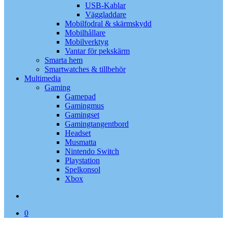
USB-Kablar
Väggladdare
Mobilfodral & skärmskydd
Mobilhållare
Mobilverktyg
Vantar för pekskärm
Smarta hem
Smartwatches & tillbehör
Multimedia
Gaming
Gamepad
Gamingmus
Gamingset
Gamingtangentbord
Headset
Musmatta
Nintendo Switch
Playstation
Spelkonsol
Xbox
search
0