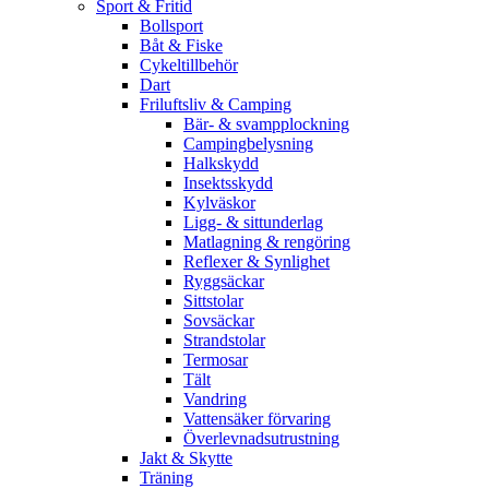
Sport & Fritid
Bollsport
Båt & Fiske
Cykeltillbehör
Dart
Friluftsliv & Camping
Bär- & svampplockning
Campingbelysning
Halkskydd
Insektsskydd
Kylväskor
Ligg- & sittunderlag
Matlagning & rengöring
Reflexer & Synlighet
Ryggsäckar
Sittstolar
Sovsäckar
Strandstolar
Termosar
Tält
Vandring
Vattensäker förvaring
Överlevnadsutrustning
Jakt & Skytte
Träning