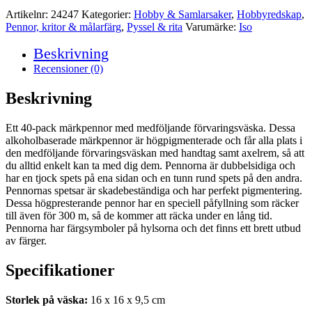
Artikelnr:
24247
Kategorier:
Hobby & Samlarsaker
,
Hobbyredskap
,
Pennor, kritor & målarfärg
,
Pyssel & rita
Varumärke:
Iso
Beskrivning
Recensioner (0)
Beskrivning
Ett 40-pack märkpennor med medföljande förvaringsväska. Dessa
alkoholbaserade märkpennor är högpigmenterade och får alla plats i
den medföljande förvaringsväskan med handtag samt axelrem, så att
du alltid enkelt kan ta med dig dem. Pennorna är dubbelsidiga och
har en tjock spets på ena sidan och en tunn rund spets på den andra.
Pennornas spetsar är skadebeständiga och har perfekt pigmentering.
Dessa högpresterande pennor har en speciell påfyllning som räcker
till även för 300 m, så de kommer att räcka under en lång tid.
Pennorna har färgsymboler på hylsorna och det finns ett brett utbud
av färger.
Specifikationer
Storlek på väska:
16 x 16 x 9,5 cm