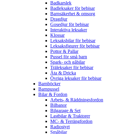
Badkarslek
Badleksaker för bebisar
Barnsäkerhet & omsorg
Dragdjur
Gosedjur för bebisar
Interaktiva leksaker
Klossar
Leksaksbilar för bebisar
Leksaksfigurer för bebisar
Pottor & Pallar
Pussel för små barn
Spark- och gåbilar
Träleksaker för bebisar
Äta & Dricka
Övriga leksaker för bebisar
Barnböcker
Barnpussel
Bilar & Fordon
Arbets- & Räddningsfordon
Bilbanor
Bilgarage & Set
Lastbilar & Traktorer
MC- & Terrängfordon
Radiostyrt
Småbilar