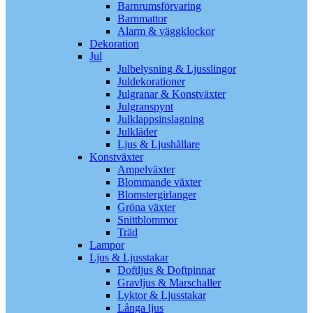
Barnrumsförvaring
Barnmattor
Alarm & väggklockor
Dekoration
Jul
Julbelysning & Ljusslingor
Juldekorationer
Julgranar & Konstväxter
Julgranspynt
Julklappsinslagning
Julkläder
Ljus & Ljushållare
Konstväxter
Ampelväxter
Blommande växter
Blomstergirlanger
Gröna växter
Snittblommor
Träd
Lampor
Ljus & Ljusstakar
Doftljus & Doftpinnar
Gravljus & Marschaller
Lyktor & Ljusstakar
Långa ljus