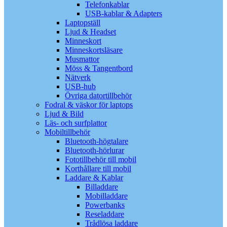
Telefonkablar
USB-kablar & Adapters
Laptopställ
Ljud & Headset
Minneskort
Minneskortsläsare
Musmattor
Möss & Tangentbord
Nätverk
USB-hub
Övriga datortillbehör
Fodral & väskor för laptops
Ljud & Bild
Läs- och surfplattor
Mobiltillbehör
Bluetooth-högtalare
Bluetooth-hörlurar
Fototillbehör till mobil
Korthållare till mobil
Laddare & Kablar
Billaddare
Mobilladdare
Powerbanks
Reseladdare
Trådlösa laddare