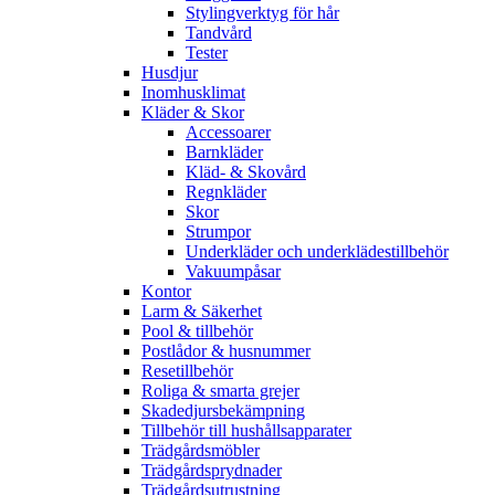
Stylingverktyg för hår
Tandvård
Tester
Husdjur
Inomhusklimat
Kläder & Skor
Accessoarer
Barnkläder
Kläd- & Skovård
Regnkläder
Skor
Strumpor
Underkläder och underklädestillbehör
Vakuumpåsar
Kontor
Larm & Säkerhet
Pool & tillbehör
Postlådor & husnummer
Resetillbehör
Roliga & smarta grejer
Skadedjursbekämpning
Tillbehör till hushållsapparater
Trädgårdsmöbler
Trädgårdsprydnader
Trädgårdsutrustning