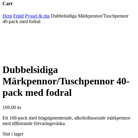
Cart
Close
Hem
Fritid
Pyssel & rita
Dubbelsidiga Märkpennor/Tuschpennor
Cart
40-pack med fodral
Dubbelsidiga
Märkpennor/Tuschpennor 40-
pack med fodral
169,00
kr
Ett 168-pack med högpigmenterade, alkoholbaserade märkpennor
med tillhörande förvaringsväska.
Slut i lager