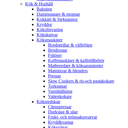
Kök & Hushåll
Bakning
Dammsugare & moppar
Kokkärl & Stekpannor
Kryddor
Köksförvaring
Köksknivar
Köksmaskiner
Bordsgrillar & våffeljärn
Brödrostar
Fritöser
Kaffemaskiner & kaffetillbehör
Matberedare & köksassistenter
Matmixrar & blenders
Pressar
Slow Cookers & ris-och pastakokare
Torkugnar
Varmhållning
Vattenkokare
Köksredskap
Citruspressar
Durkslag & silar
Frukt- och grönsakssvarvar
Kryddkvarnar
Köksvågar