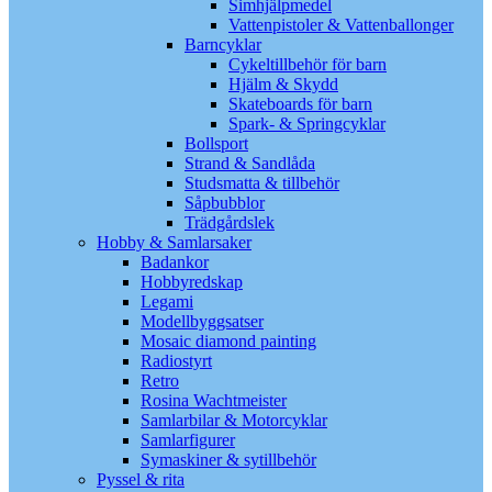
Simhjälpmedel
Vattenpistoler & Vattenballonger
Barncyklar
Cykeltillbehör för barn
Hjälm & Skydd
Skateboards för barn
Spark- & Springcyklar
Bollsport
Strand & Sandlåda
Studsmatta & tillbehör
Såpbubblor
Trädgårdslek
Hobby & Samlarsaker
Badankor
Hobbyredskap
Legami
Modellbyggsatser
Mosaic diamond painting
Radiostyrt
Retro
Rosina Wachtmeister
Samlarbilar & Motorcyklar
Samlarfigurer
Symaskiner & sytillbehör
Pyssel & rita