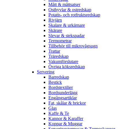
Mått & måttsatser
Osthyvlar & ostredskap
Potatis- och rotfruktsredskap
Rivjärn
Skalare & urkärnare
Skärare
Slevar & stekspadar
Termometrar
Tillbehör till mikrovågsugn
Trattar
Träredskap
Vakumförslutare
Övriga köksredskap
Servering
Barredskap
Bestick
Bordstextilier
Bordsunderlägg
Engångsartiklar
Fat, skålar & brickor
Glas
Kaffe & Te
Kannor & Karaffer
Koppar & Muggar
Serveringstermosar & Termoskannor