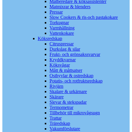
Matberedare & köksassistenter
Matmixrar & blenders
Pressar
Slow Cookers & ris-och pastakokare
Torkugnar
Varmhållning
Vattenkokare
Köksredskap
Citruspressar
Durkslag & silar
Frukt- och grönsakssvarvar
Kryddkvarnar
Köksvågar
Mått & måttsatser
Osthyvlar & ostredskap
Potatis- och rotfruktsredskap
Rivjärn
Skalare & urkärnare
Skärare
Slevar & stekspadar
Termometrar
Tillbehör till mikrovågsugn
Trattar
Träredskap
Vakumförslutare