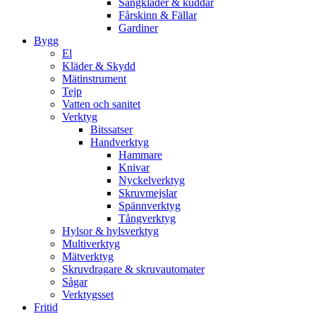
Sängkläder & kuddar
Fårskinn & Fällar
Gardiner
Bygg
El
Kläder & Skydd
Mätinstrument
Tejp
Vatten och sanitet
Verktyg
Bitssatser
Handverktyg
Hammare
Knivar
Nyckelverktyg
Skruvmejslar
Spännverktyg
Tångverktyg
Hylsor & hylsverktyg
Multiverktyg
Mätverktyg
Skruvdragare & skruvautomater
Sågar
Verktygsset
Fritid