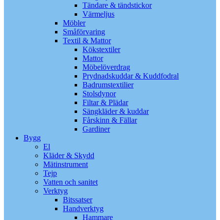
Tändare & tändstickor
Värmeljus
Möbler
Småförvaring
Textil & Mattor
Kökstextiler
Mattor
Möbelöverdrag
Prydnadskuddar & Kuddfodral
Badrumstextilier
Stolsdynor
Filtar & Plädar
Sängkläder & kuddar
Fårskinn & Fällar
Gardiner
Bygg
El
Kläder & Skydd
Mätinstrument
Tejp
Vatten och sanitet
Verktyg
Bitssatser
Handverktyg
Hammare