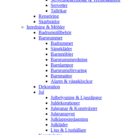
Servetter
Tallrikar
Rengöring
Skärbrädor
Inredning & Möbler
Badrumstillbehör
Barnrummet
Badrummet
Sängkläder
Barnmöbler
Barnrumsinredning
Barnlampor
Barnrumsförvaring
Barnmattor
Alarm & väggklockor
Dekoration
Jul
Julbelysning & Ljusslingor
Juldekorationer
Julgranar & Konstväxter
Julgranspynt
Julklappsinslagning
Julkläder
Ljus & Ljushållare