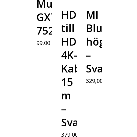
Musmatta
HDMI
MI
GXT
till
Bluetooth
752
HDMI
högtalare
99,00
kr
4K-
–
Kabel
Svart
15
329,00
kr
m
–
Svart
379,00
kr