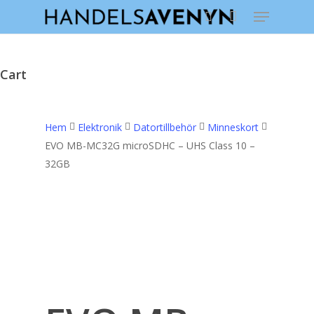
Menu
Skip
to
search
main
content
Cart
Close
Cart
Hem
Elektronik
Datortillbehör
Minneskort
EVO MB-MC32G microSDHC – UHS Class 10 –
32GB