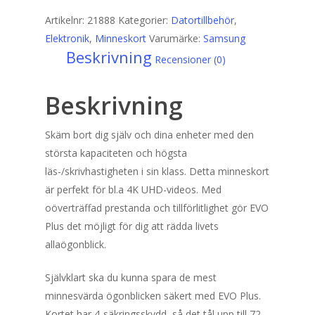
Artikelnr:
21888
Kategorier:
Datortillbehör
,
Elektronik
,
Minneskort
Varumärke:
Samsung
Beskrivning
Recensioner (0)
Beskrivning
Skäm bort dig själv och dina enheter med den
största kapaciteten och högsta
läs-/skrivhastigheten i sin klass. Detta minneskort
är perfekt för bl.a 4K UHD-videos. Med
oöverträffad prestanda och tillförlitlighet gör EVO
Plus det möjligt för dig att rädda livets
allaögonblick.
Självklart ska du kunna spara de mest
minnesvärda ögonblicken säkert med EVO Plus.
Kortet har 4-säkringsskydd, så det tål upp till 72