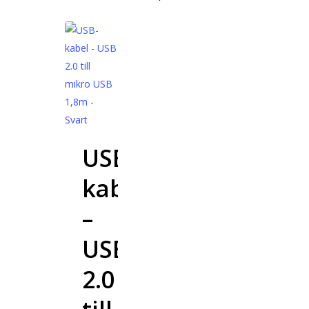
USB-
kabel
–
USB
2.0