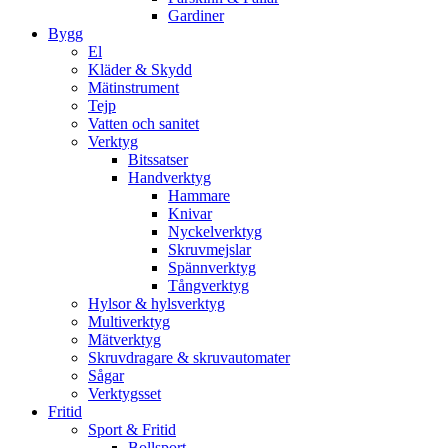
Gardiner
Bygg
El
Kläder & Skydd
Mätinstrument
Tejp
Vatten och sanitet
Verktyg
Bitssatser
Handverktyg
Hammare
Knivar
Nyckelverktyg
Skruvmejslar
Spännverktyg
Tångverktyg
Hylsor & hylsverktyg
Multiverktyg
Mätverktyg
Skruvdragare & skruvautomater
Sågar
Verktygsset
Fritid
Sport & Fritid
Bollsport