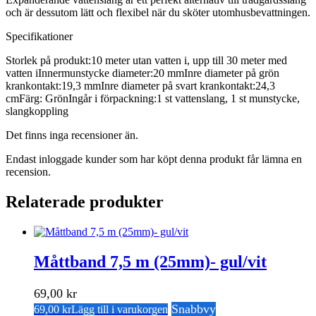
och är dessutom lätt och flexibel när du sköter utomhusbevattningen.
Specifikationer
Storlek på produkt:10 meter utan vatten i, upp till 30 meter med
vatten iInnermunstycke diameter:20 mmInre diameter på grön
krankontakt:19,3 mmInre diameter på svart krankontakt:24,3
cmFärg: GrönIngår i förpackning:1 st vattenslang, 1 st munstycke,
slangkoppling
Det finns inga recensioner än.
Endast inloggade kunder som har köpt denna produkt får lämna en
recension.
Relaterade produkter
Måttband 7,5 m (25mm)- gul/vit
69,00
kr
Snabbvy
69,00
kr
Lägg till i varukorgen