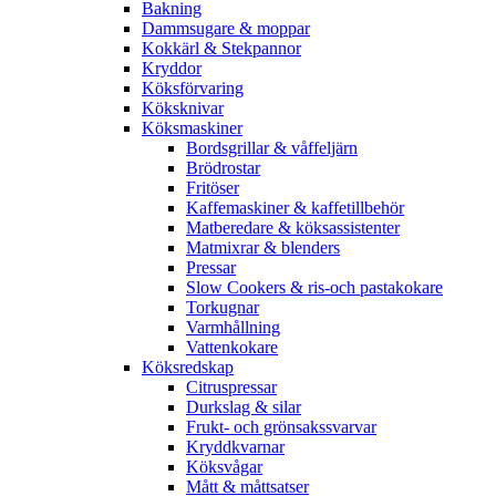
Bakning
Dammsugare & moppar
Kokkärl & Stekpannor
Kryddor
Köksförvaring
Köksknivar
Köksmaskiner
Bordsgrillar & våffeljärn
Brödrostar
Fritöser
Kaffemaskiner & kaffetillbehör
Matberedare & köksassistenter
Matmixrar & blenders
Pressar
Slow Cookers & ris-och pastakokare
Torkugnar
Varmhållning
Vattenkokare
Köksredskap
Citruspressar
Durkslag & silar
Frukt- och grönsakssvarvar
Kryddkvarnar
Köksvågar
Mått & måttsatser