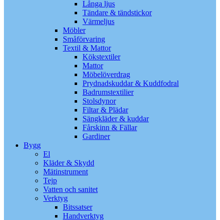
Långa ljus
Tändare & tändstickor
Värmeljus
Möbler
Småförvaring
Textil & Mattor
Kökstextiler
Mattor
Möbelöverdrag
Prydnadskuddar & Kuddfodral
Badrumstextilier
Stolsdynor
Filtar & Plädar
Sängkläder & kuddar
Fårskinn & Fällar
Gardiner
Bygg
El
Kläder & Skydd
Mätinstrument
Tejp
Vatten och sanitet
Verktyg
Bitssatser
Handverktyg