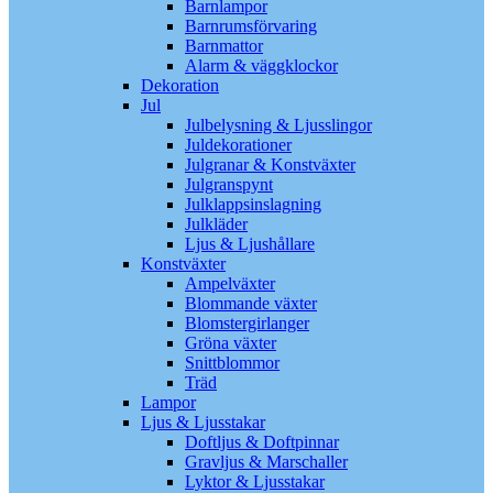
Barnlampor
Barnrumsförvaring
Barnmattor
Alarm & väggklockor
Dekoration
Jul
Julbelysning & Ljusslingor
Juldekorationer
Julgranar & Konstväxter
Julgranspynt
Julklappsinslagning
Julkläder
Ljus & Ljushållare
Konstväxter
Ampelväxter
Blommande växter
Blomstergirlanger
Gröna växter
Snittblommor
Träd
Lampor
Ljus & Ljusstakar
Doftljus & Doftpinnar
Gravljus & Marschaller
Lyktor & Ljusstakar