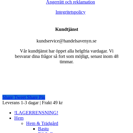
Ångerrätt och reklamation
Integritetspolicy
Kundtjänst
kundservice@handelsavenyn.se
Vår kundtjänst har öppet alla helgfria vardagar. Vi
besvarar dina frågor så fort som möjligt, senast inom 48
timmar.
Share
Tweet
Share
Pin
Close
Leverans 1-3 dagar | Frakt 49 kr
Menu
!LAGERRENSNING!
Hem
Hem & Trädgård
Bastu