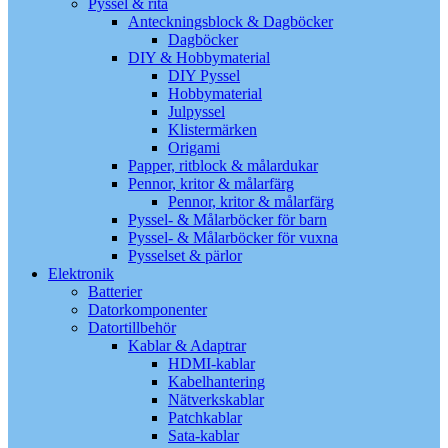
Pyssel & rita
Anteckningsblock & Dagböcker
Dagböcker
DIY & Hobbymaterial
DIY Pyssel
Hobbymaterial
Julpyssel
Klistermärken
Origami
Papper, ritblock & målardukar
Pennor, kritor & målarfärg
Pennor, kritor & målarfärg
Pyssel- & Målarböcker för barn
Pyssel- & Målarböcker för vuxna
Pysselset & pärlor
Elektronik
Batterier
Datorkomponenter
Datortillbehör
Kablar & Adaptrar
HDMI-kablar
Kabelhantering
Nätverkskablar
Patchkablar
Sata-kablar