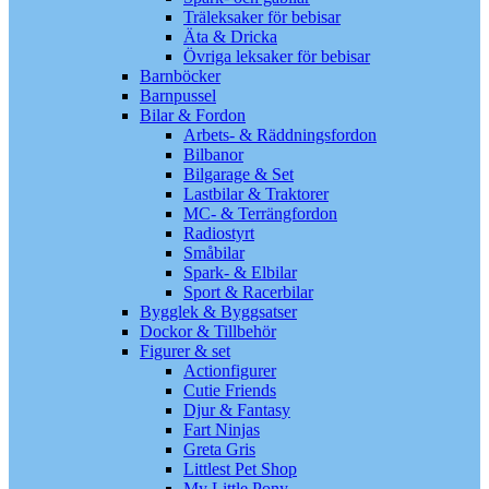
Träleksaker för bebisar
Äta & Dricka
Övriga leksaker för bebisar
Barnböcker
Barnpussel
Bilar & Fordon
Arbets- & Räddningsfordon
Bilbanor
Bilgarage & Set
Lastbilar & Traktorer
MC- & Terrängfordon
Radiostyrt
Småbilar
Spark- & Elbilar
Sport & Racerbilar
Bygglek & Byggsatser
Dockor & Tillbehör
Figurer & set
Actionfigurer
Cutie Friends
Djur & Fantasy
Fart Ninjas
Greta Gris
Littlest Pet Shop
My Little Pony