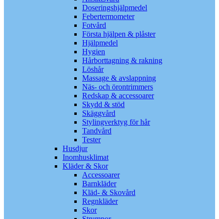
Doseringshjälpmedel
Febertermometer
Fotvård
Första hjälpen & plåster
Hjälpmedel
Hygien
Hårborttagning & rakning
Löshår
Massage & avslappning
Näs- och örontrimmers
Redskap & accessoarer
Skydd & stöd
Skäggvård
Stylingverktyg för hår
Tandvård
Tester
Husdjur
Inomhusklimat
Kläder & Skor
Accessoarer
Barnkläder
Kläd- & Skovård
Regnkläder
Skor
Strumpor