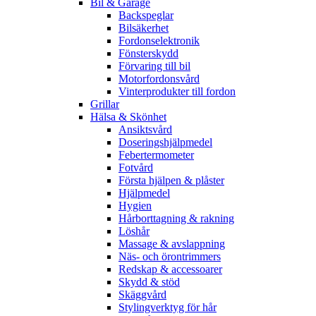
Bil & Garage
Backspeglar
Bilsäkerhet
Fordonselektronik
Fönsterskydd
Förvaring till bil
Motorfordonsvård
Vinterprodukter till fordon
Grillar
Hälsa & Skönhet
Ansiktsvård
Doseringshjälpmedel
Febertermometer
Fotvård
Första hjälpen & plåster
Hjälpmedel
Hygien
Hårborttagning & rakning
Löshår
Massage & avslappning
Näs- och örontrimmers
Redskap & accessoarer
Skydd & stöd
Skäggvård
Stylingverktyg för hår