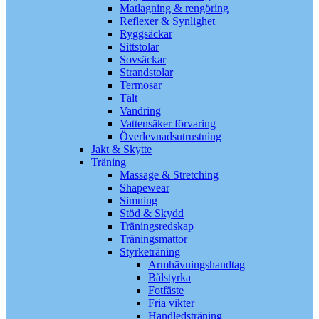
Matlagning & rengöring
Reflexer & Synlighet
Ryggsäckar
Sittstolar
Sovsäckar
Strandstolar
Termosar
Tält
Vandring
Vattensäker förvaring
Överlevnadsutrustning
Jakt & Skytte
Träning
Massage & Stretching
Shapewear
Simning
Stöd & Skydd
Träningsredskap
Träningsmattor
Styrketräning
Armhävningshandtag
Bålstyrka
Fotfäste
Fria vikter
Handledsträning