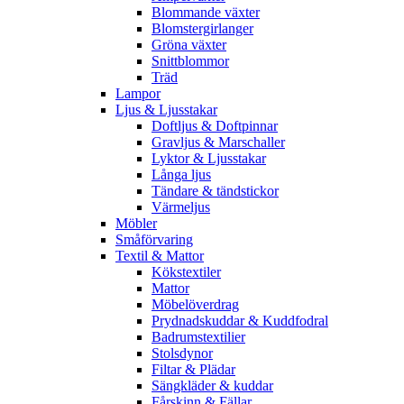
Blommande växter
Blomstergirlanger
Gröna växter
Snittblommor
Träd
Lampor
Ljus & Ljusstakar
Doftljus & Doftpinnar
Gravljus & Marschaller
Lyktor & Ljusstakar
Långa ljus
Tändare & tändstickor
Värmeljus
Möbler
Småförvaring
Textil & Mattor
Kökstextiler
Mattor
Möbelöverdrag
Prydnadskuddar & Kuddfodral
Badrumstextilier
Stolsdynor
Filtar & Plädar
Sängkläder & kuddar
Fårskinn & Fällar