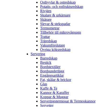
Osthyvlar & ostredskap
Potatis- och rotfruktsredskap
Rivjärn
Skalare & urkärnare
Skärare
Slevar & stekspadar
Termometrar
Tillbehör till mikrovågsugn
Trattar
Träredskap
Vakumförslutare
Övriga köksredskap
Servering
Barredskap
Bestick
Bordstextilier
Bordsunderlägg
Engångsartiklar
Fat, skålar & brickor
Glas
Kaffe & Te
Kannor & Karaffer
Koppar & Muggar
Serveringstermosar & Termoskannor
Servetter