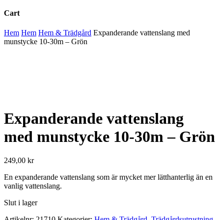
Cart
Close
Hem
Hem
Hem & Trädgård
Expanderande vattenslang med
Cart
munstycke 10-30m – Grön
Expanderande vattenslang
med munstycke 10-30m – Grön
249,00
kr
En expanderande vattenslang som är mycket mer lätthanterlig än en
vanlig vattenslang.
Slut i lager
Artikelnr:
21710
Kategorier:
Hem & Trädgård
,
Trädgårdsutrustning