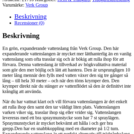
Varumärke:
Verk Group
Beskrivning
Recensioner (0)
Beskrivning
En grön, expanderande vattenslang från Verk Group. Den här
expanderande vattenslangen är mycket mer lätthanterlig än en vanlig
vattenslang som ofta trasslar sig och är bökig att rulla ihop för att
förvara. Denna vattenslang är tillverkad av högkvalitativa material
som gör den mer böjlig och lätt att hantera. Den är ursprungligen 10
meter lång mennär den fylls med vatten växer den sig tre gånger så
lång – till hela 30 meter – och när den töms krymper den. Den
krymper direkt när du stänger av vattenflödet så den är definitivt inte
krånglig att använda.
När du har vattnat klart och vill förvara vattenslangen är det enkelt
att rulla ihop den samt den tar väldigt liten plats. Vattenslangen
varken viker sig, trasslar ihop sig eller vrider sig. Vattenslangen
levereras med ett bra spraymunstycke som har 7 st spraylägen.
Spraymunstycket är mycket bekvämt att hålla i och ger bra
grepp.Den har en snabbkoppling med en diameter på 1/2 tum.
Expanderande vattenslang är ett perfekt alternativ till trädgårdsslang