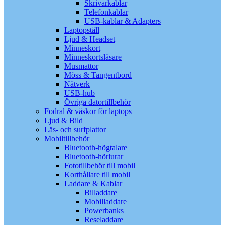
Skrivarkablar
Telefonkablar
USB-kablar & Adapters
Laptopställ
Ljud & Headset
Minneskort
Minneskortsläsare
Musmattor
Möss & Tangentbord
Nätverk
USB-hub
Övriga datortillbehör
Fodral & väskor för laptops
Ljud & Bild
Läs- och surfplattor
Mobiltillbehör
Bluetooth-högtalare
Bluetooth-hörlurar
Fototillbehör till mobil
Korthållare till mobil
Laddare & Kablar
Billaddare
Mobilladdare
Powerbanks
Reseladdare