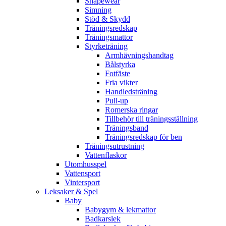
Shapewear
Simning
Stöd & Skydd
Träningsredskap
Träningsmattor
Styrketräning
Armhävningshandtag
Bålstyrka
Fotfäste
Fria vikter
Handledsträning
Pull-up
Romerska ringar
Tillbehör till träningsställning
Träningsband
Träningsredskap för ben
Träningsutrustning
Vattenflaskor
Utomhusspel
Vattensport
Vintersport
Leksaker & Spel
Baby
Babygym & lekmattor
Badkarslek