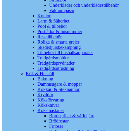
Underkläder och underklädestillbehör
Vakuumpåsar
Kontor
Larm & Säkerhet
Pool & tillbehör
Postlådor & husnummer
Resetillbehör
Roliga & smarta grejer
Skadedjursbekämpning
Tillbehör till hushållsapparater
Trädgårdsmöbler
Trädgårdsprydnader
Trädgårdsutrustning
Kök & Hushåll
Bakning
Dammsugare & moppar
Kokkärl & Stekpannor
Kryddor
Köksförvaring
Köksknivar
Köksmaskiner
Bordsgrillar & våffeljärn
Brödrostar
Fritöser