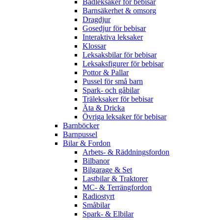
Badleksaker för bebisar
Barnsäkerhet & omsorg
Dragdjur
Gosedjur för bebisar
Interaktiva leksaker
Klossar
Leksaksbilar för bebisar
Leksaksfigurer för bebisar
Pottor & Pallar
Pussel för små barn
Spark- och gåbilar
Träleksaker för bebisar
Äta & Dricka
Övriga leksaker för bebisar
Barnböcker
Barnpussel
Bilar & Fordon
Arbets- & Räddningsfordon
Bilbanor
Bilgarage & Set
Lastbilar & Traktorer
MC- & Terrängfordon
Radiostyrt
Småbilar
Spark- & Elbilar