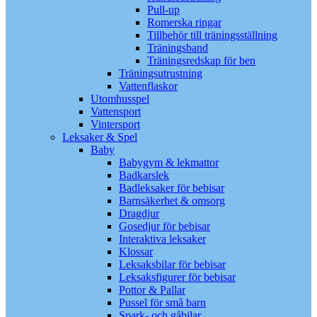
Pull-up
Romerska ringar
Tillbehör till träningsställning
Träningsband
Träningsredskap för ben
Träningsutrustning
Vattenflaskor
Utomhusspel
Vattensport
Vintersport
Leksaker & Spel
Baby
Babygym & lekmattor
Badkarslek
Badleksaker för bebisar
Barnsäkerhet & omsorg
Dragdjur
Gosedjur för bebisar
Interaktiva leksaker
Klossar
Leksaksbilar för bebisar
Leksaksfigurer för bebisar
Pottor & Pallar
Pussel för små barn
Spark- och gåbilar