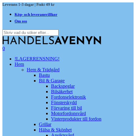
Skip
Leverans 1-3 dagar | Frakt 49 kr
to
Köp- och leveransvillkor
main
content
Om oss
Close
Search
search
0
Menu
!LAGERRENSNING!
Hem
Hem & Trädgård
Bastu
Bil & Garage
Backspeglar
Bilsäkerhet
Fordonselektronik
Fönsterskydd
Förvaring till bil
Motorfordonsvård
Vinterprodukter till fordon
Grillar
Hälsa & Skönhet
Ansiktsvård