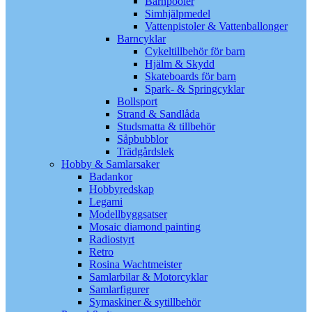
Barnpooler
Simhjälpmedel
Vattenpistoler & Vattenballonger
Barncyklar
Cykeltillbehör för barn
Hjälm & Skydd
Skateboards för barn
Spark- & Springcyklar
Bollsport
Strand & Sandlåda
Studsmatta & tillbehör
Såpbubblor
Trädgårdslek
Hobby & Samlarsaker
Badankor
Hobbyredskap
Legami
Modellbyggsatser
Mosaic diamond painting
Radiostyrt
Retro
Rosina Wachtmeister
Samlarbilar & Motorcyklar
Samlarfigurer
Symaskiner & sytillbehör