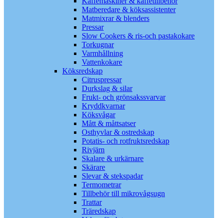
Kaffemaskiner & kaffetillbehör
Matberedare & köksassistenter
Matmixrar & blenders
Pressar
Slow Cookers & ris-och pastakokare
Torkugnar
Varmhållning
Vattenkokare
Köksredskap
Citruspressar
Durkslag & silar
Frukt- och grönsakssvarvar
Kryddkvarnar
Köksvågar
Mått & måttsatser
Osthyvlar & ostredskap
Potatis- och rotfruktsredskap
Rivjärn
Skalare & urkärnare
Skärare
Slevar & stekspadar
Termometrar
Tillbehör till mikrovågsugn
Trattar
Träredskap