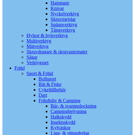
Hammare
Knivar
Nyckelverktyg
Skruvmejslar
Spännverktyg
Tångverktyg
Hylsor & hylsverktyg
Multiverktyg
Mätverktyg
Skruvdragare & skruvautomater
Sågar
Verktygsset
Fritid
Sport & Fritid
Bollsport
Båt & Fiske
Cykeltillbehör
Dart
Friluftsliv & Camping
Bär- & svampplockning
Campingbelysning
Halkskydd
Insektsskydd
Kylväskor
Ligg- & sittunderlag