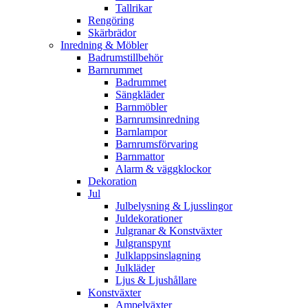
Tallrikar
Rengöring
Skärbrädor
Inredning & Möbler
Badrumstillbehör
Barnrummet
Badrummet
Sängkläder
Barnmöbler
Barnrumsinredning
Barnlampor
Barnrumsförvaring
Barnmattor
Alarm & väggklockor
Dekoration
Jul
Julbelysning & Ljusslingor
Juldekorationer
Julgranar & Konstväxter
Julgranspynt
Julklappsinslagning
Julkläder
Ljus & Ljushållare
Konstväxter
Ampelväxter