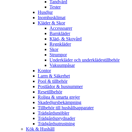
Tandvård
Tester
Husdjur
Inomhusklimat
Kläder & Skor
Accessoarer
Barnkläder
Kläd- & Skovård
Regnkläder
Skor
Strumpor
Underkläder och underklädestillbehör
Vakuumpåsar
Kontor
Larm & Säkerhet
Pool & tillbehör
Postlådor & husnummer
Resetillbehör
Roliga & smarta grejer
Skadedjursbekämpning
Tillbehör till hushållsapparater
Trädgårdsmöbler
Trädgårdsprydnader
Trädgårdsutrustning
Kök & Hushåll