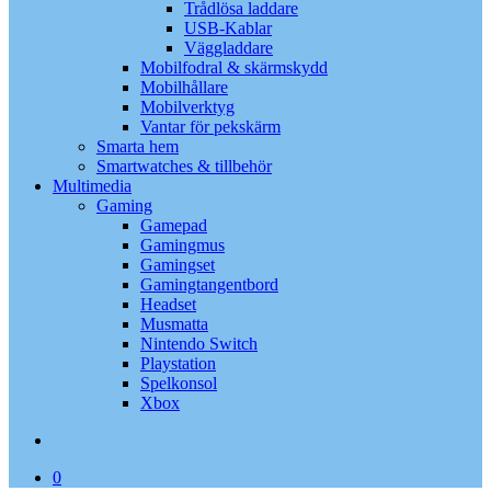
Trådlösa laddare
USB-Kablar
Väggladdare
Mobilfodral & skärmskydd
Mobilhållare
Mobilverktyg
Vantar för pekskärm
Smarta hem
Smartwatches & tillbehör
Multimedia
Gaming
Gamepad
Gamingmus
Gamingset
Gamingtangentbord
Headset
Musmatta
Nintendo Switch
Playstation
Spelkonsol
Xbox
search
0