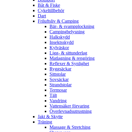
Båt & Fiske
Cykeltillbehör
Dart
Friluftsliv & Camping
Bär- & svampplockning
Campingbelysning
Halkskydd
Insektsskydd
Kylväskor
Ligg- & sittunderlag
Matlagning & rengöring
Reflexer & Synlighet
Ryggsäckar
Sittstolar
Sovsäckar
Strandstolar
Termosar
Tält
Vandring
Vattensäker förvaring
Överlevnadsutrustning
Jakt & Skytte
Träning
Massage & Stretching