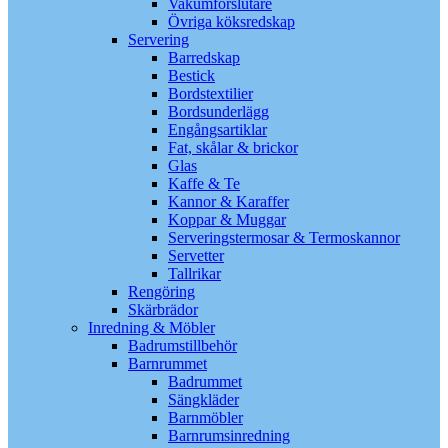
Vakumförslutare
Övriga köksredskap
Servering
Barredskap
Bestick
Bordstextilier
Bordsunderlägg
Engångsartiklar
Fat, skålar & brickor
Glas
Kaffe & Te
Kannor & Karaffer
Koppar & Muggar
Serveringstermosar & Termoskannor
Servetter
Tallrikar
Rengöring
Skärbrädor
Inredning & Möbler
Badrumstillbehör
Barnrummet
Badrummet
Sängkläder
Barnmöbler
Barnrumsinredning