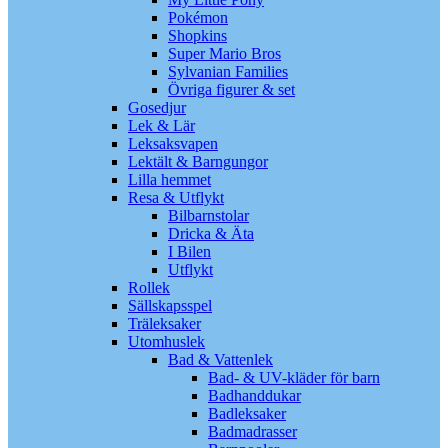
Pokémon
Shopkins
Super Mario Bros
Sylvanian Families
Övriga figurer & set
Gosedjur
Lek & Lär
Leksaksvapen
Lektält & Barngungor
Lilla hemmet
Resa & Utflykt
Bilbarnstolar
Dricka & Äta
I Bilen
Utflykt
Rollek
Sällskapsspel
Träleksaker
Utomhuslek
Bad & Vattenlek
Bad- & UV-kläder för barn
Badhanddukar
Badleksaker
Badmadrasser