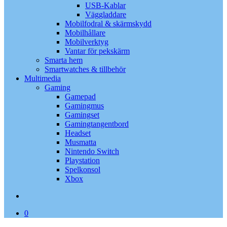
USB-Kablar
Väggladdare
Mobilfodral & skärmskydd
Mobilhållare
Mobilverktyg
Vantar för pekskärm
Smarta hem
Smartwatches & tillbehör
Multimedia
Gaming
Gamepad
Gamingmus
Gamingset
Gamingtangentbord
Headset
Musmatta
Nintendo Switch
Playstation
Spelkonsol
Xbox
search
0