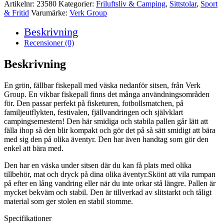
med
Artikelnr:
23580
Kategorier:
Friluftsliv & Camping
,
Sittstolar
,
Sport
väska
& Fritid
Varumärke:
Verk Group
-
Grön
Beskrivning
mängd
Recensioner (0)
Beskrivning
En grön, fällbar fiskepall med väska nedanför sitsen, från Verk
Group. En vikbar fiskepall finns det många användningsområden
för. Den passar perfekt på fisketuren, fotbollsmatchen, på
familjeutflykten, festivalen, fjällvandringen och självklart
campingsemestern! Den här smidiga och stabila pallen går lätt att
fälla ihop så den blir kompakt och gör det på så sätt smidigt att bära
med sig den på olika äventyr. Den har även handtag som gör den
enkel att bära med.
Den har en väska under sitsen där du kan få plats med olika
tillbehör, mat och dryck på dina olika äventyr.Skönt att vila rumpan
på efter en lång vandring eller när du inte orkar stå längre. Pallen är
mycket bekväm och stabil. Den är tillverkad av slitstarkt och tåligt
material som ger stolen en stabil stomme.
Specifikationer