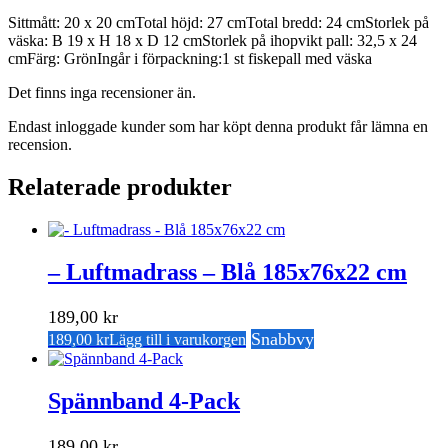
Sittmått: 20 x 20 cmTotal höjd: 27 cmTotal bredd: 24 cmStorlek på
väska: B 19 x H 18 x D 12 cmStorlek på ihopvikt pall: 32,5 x 24
cmFärg: GrönIngår i förpackning:1 st fiskepall med väska
Det finns inga recensioner än.
Endast inloggade kunder som har köpt denna produkt får lämna en
recension.
Relaterade produkter
– Luftmadrass – Blå 185x76x22 cm
189,00
kr
Snabbvy
189,00
kr
Lägg till i varukorgen
Spännband 4-Pack
189,00
kr