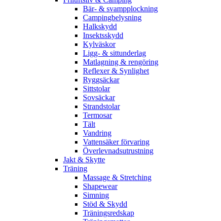
Bär- & svampplockning
Campingbelysning
Halkskydd
Insektsskydd
Kylväskor
Ligg- & sittunderlag
Matlagning & rengöring
Reflexer & Synlighet
Ryggsäckar
Sittstolar
Sovsäckar
Strandstolar
Termosar
Tält
Vandring
Vattensäker förvaring
Överlevnadsutrustning
Jakt & Skytte
Träning
Massage & Stretching
Shapewear
Simning
Stöd & Skydd
Träningsredskap