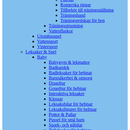
Romerska ringar
Tillbehör till träningsställning
Träningsband
Träningsredskap för ben
Träningsutrustning
Vattenflaskor
Utomhusspel
Vattensport
Vintersport
Leksaker & Spel
Baby
Babygym & lekmattor
Badkarslek
Badleksaker för bebisar
Barnsäkerhet & omsorg
Dragdjur
Gosedjur för bebisar
Interaktiva leksaker
Klossar
Leksaksbilar för bebisar
Leksaksfigurer för bebisar
Pottor & Pallar
Pussel för små barn
Spark- och gåbilar