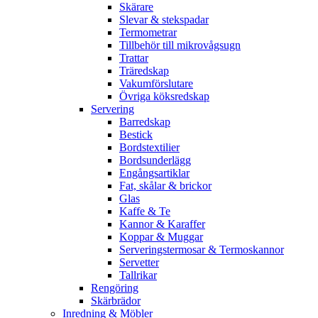
Skärare
Slevar & stekspadar
Termometrar
Tillbehör till mikrovågsugn
Trattar
Träredskap
Vakumförslutare
Övriga köksredskap
Servering
Barredskap
Bestick
Bordstextilier
Bordsunderlägg
Engångsartiklar
Fat, skålar & brickor
Glas
Kaffe & Te
Kannor & Karaffer
Koppar & Muggar
Serveringstermosar & Termoskannor
Servetter
Tallrikar
Rengöring
Skärbrädor
Inredning & Möbler