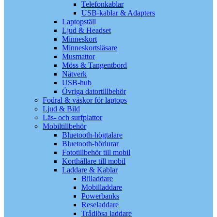
Telefonkablar
USB-kablar & Adapters
Laptopställ
Ljud & Headset
Minneskort
Minneskortsläsare
Musmattor
Möss & Tangentbord
Nätverk
USB-hub
Övriga datortillbehör
Fodral & väskor för laptops
Ljud & Bild
Läs- och surfplattor
Mobiltillbehör
Bluetooth-högtalare
Bluetooth-hörlurar
Fototillbehör till mobil
Korthållare till mobil
Laddare & Kablar
Billaddare
Mobilladdare
Powerbanks
Reseladdare
Trådlösa laddare