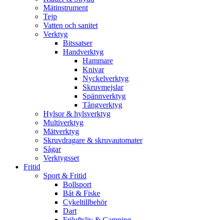
Mätinstrument
Tejp
Vatten och sanitet
Verktyg
Bitssatser
Handverktyg
Hammare
Knivar
Nyckelverktyg
Skruvmejslar
Spännverktyg
Tångverktyg
Hylsor & hylsverktyg
Multiverktyg
Mätverktyg
Skruvdragare & skruvautomater
Sågar
Verktygsset
Fritid
Sport & Fritid
Bollsport
Båt & Fiske
Cykeltillbehör
Dart
Friluftsliv & Camping