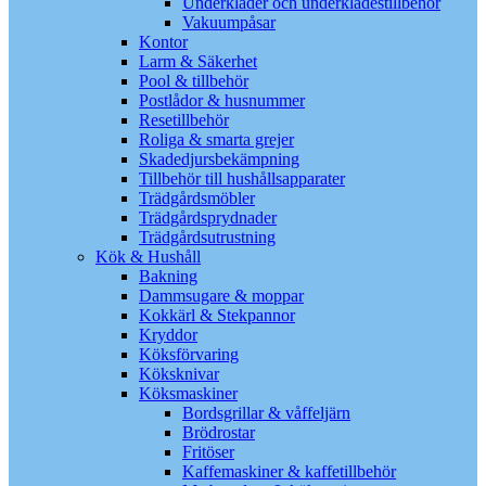
Underkläder och underklädestillbehör
Vakuumpåsar
Kontor
Larm & Säkerhet
Pool & tillbehör
Postlådor & husnummer
Resetillbehör
Roliga & smarta grejer
Skadedjursbekämpning
Tillbehör till hushållsapparater
Trädgårdsmöbler
Trädgårdsprydnader
Trädgårdsutrustning
Kök & Hushåll
Bakning
Dammsugare & moppar
Kokkärl & Stekpannor
Kryddor
Köksförvaring
Köksknivar
Köksmaskiner
Bordsgrillar & våffeljärn
Brödrostar
Fritöser
Kaffemaskiner & kaffetillbehör