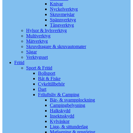
Knivar
Nyckelverktyg
Skruvmejslar
Spännverktyg
Tångverktyg
Hylsor & hylsverktyg
Multiverktyg
Mätverktyg
Skruvdragare & skruvautomater
Sågar
Verktygsset
Fritid
Sport & Fritid
Bollsport
Båt & Fiske
Cykeltillbehör
Dart
Friluftsliv & Camping
Bär- & svampplockning
Campingbelysning
Halkskydd
Insektsskydd
Kylväskor
Ligg- & sittunderlag
Matlagning & rengöring