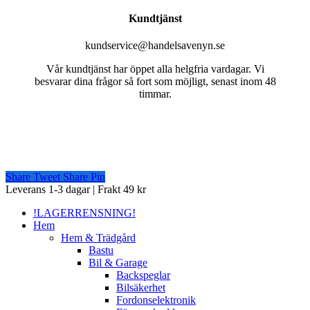
Kundtjänst
kundservice@handelsavenyn.se
Vår kundtjänst har öppet alla helgfria vardagar. Vi
besvarar dina frågor så fort som möjligt, senast inom 48
timmar.
Share
Tweet
Share
Pin
Close
Leverans 1-3 dagar | Frakt 49 kr
Menu
!LAGERRENSNING!
Hem
Hem & Trädgård
Bastu
Bil & Garage
Backspeglar
Bilsäkerhet
Fordonselektronik