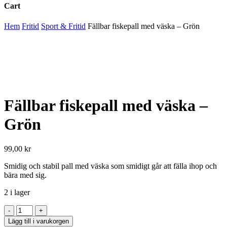
Cart
Close
Hem
Fritid
Sport & Fritid
Fällbar fiskepall med väska – Grön
Cart
Fällbar fiskepall med väska –
Grön
99,00
kr
Smidig och stabil pall med väska som smidigt går att fälla ihop och
bära med sig.
2 i lager
Fällbar
fiskepall
Lägg till i varukorgen