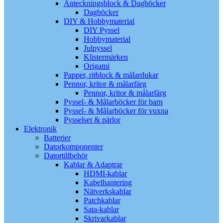
Anteckningsblock & Dagböcker
Dagböcker
DIY & Hobbymaterial
DIY Pyssel
Hobbymaterial
Julpyssel
Klistermärken
Origami
Papper, ritblock & målardukar
Pennor, kritor & målarfärg
Pennor, kritor & målarfärg
Pyssel- & Målarböcker för barn
Pyssel- & Målarböcker för vuxna
Pysselset & pärlor
Elektronik
Batterier
Datorkomponenter
Datortillbehör
Kablar & Adaptrar
HDMI-kablar
Kabelhantering
Nätverkskablar
Patchkablar
Sata-kablar
Skrivarkablar