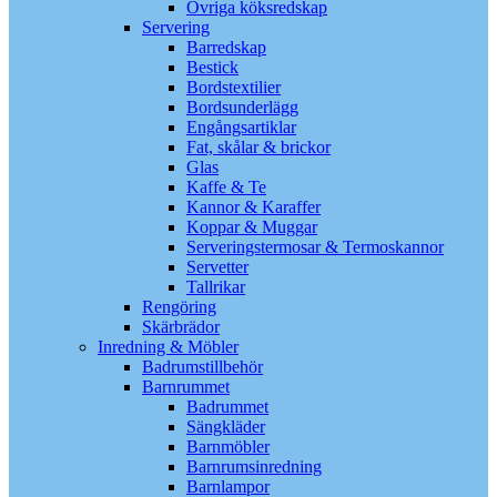
Övriga köksredskap
Servering
Barredskap
Bestick
Bordstextilier
Bordsunderlägg
Engångsartiklar
Fat, skålar & brickor
Glas
Kaffe & Te
Kannor & Karaffer
Koppar & Muggar
Serveringstermosar & Termoskannor
Servetter
Tallrikar
Rengöring
Skärbrädor
Inredning & Möbler
Badrumstillbehör
Barnrummet
Badrummet
Sängkläder
Barnmöbler
Barnrumsinredning
Barnlampor