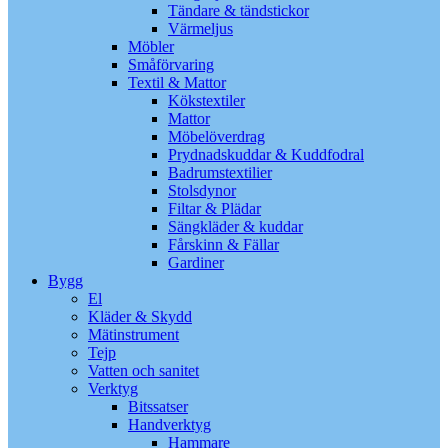
Tändare & tändstickor
Värmeljus
Möbler
Småförvaring
Textil & Mattor
Kökstextiler
Mattor
Möbelöverdrag
Prydnadskuddar & Kuddfodral
Badrumstextilier
Stolsdynor
Filtar & Plädar
Sängkläder & kuddar
Fårskinn & Fällar
Gardiner
Bygg
El
Kläder & Skydd
Mätinstrument
Tejp
Vatten och sanitet
Verktyg
Bitssatser
Handverktyg
Hammare