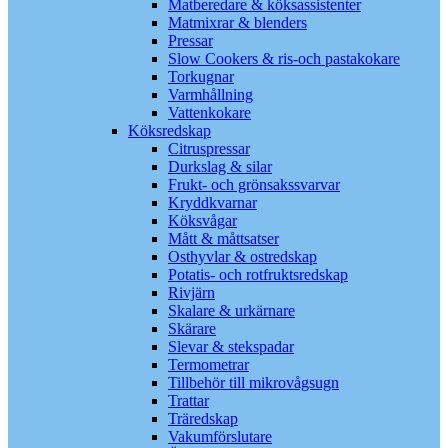
Matberedare & köksassistenter
Matmixrar & blenders
Pressar
Slow Cookers & ris-och pastakokare
Torkugnar
Varmhållning
Vattenkokare
Köksredskap
Citruspressar
Durkslag & silar
Frukt- och grönsakssvarvar
Kryddkvarnar
Köksvågar
Mått & måttsatser
Osthyvlar & ostredskap
Potatis- och rotfruktsredskap
Rivjärn
Skalare & urkärnare
Skärare
Slevar & stekspadar
Termometrar
Tillbehör till mikrovågsugn
Trattar
Träredskap
Vakumförslutare