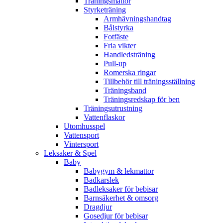
Träningsmattor
Styrketräning
Armhävningshandtag
Bålstyrka
Fotfäste
Fria vikter
Handledsträning
Pull-up
Romerska ringar
Tillbehör till träningsställning
Träningsband
Träningsredskap för ben
Träningsutrustning
Vattenflaskor
Utomhusspel
Vattensport
Vintersport
Leksaker & Spel
Baby
Babygym & lekmattor
Badkarslek
Badleksaker för bebisar
Barnsäkerhet & omsorg
Dragdjur
Gosedjur för bebisar