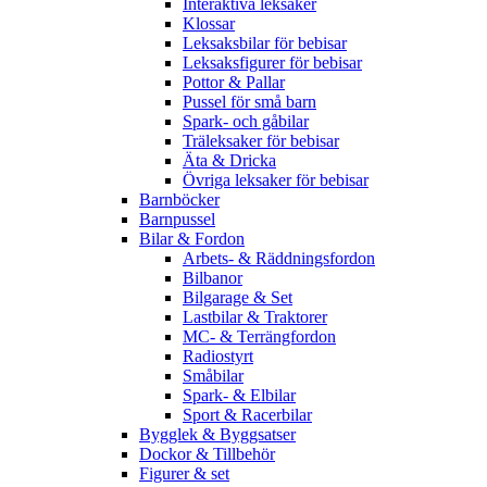
Interaktiva leksaker
Klossar
Leksaksbilar för bebisar
Leksaksfigurer för bebisar
Pottor & Pallar
Pussel för små barn
Spark- och gåbilar
Träleksaker för bebisar
Äta & Dricka
Övriga leksaker för bebisar
Barnböcker
Barnpussel
Bilar & Fordon
Arbets- & Räddningsfordon
Bilbanor
Bilgarage & Set
Lastbilar & Traktorer
MC- & Terrängfordon
Radiostyrt
Småbilar
Spark- & Elbilar
Sport & Racerbilar
Bygglek & Byggsatser
Dockor & Tillbehör
Figurer & set