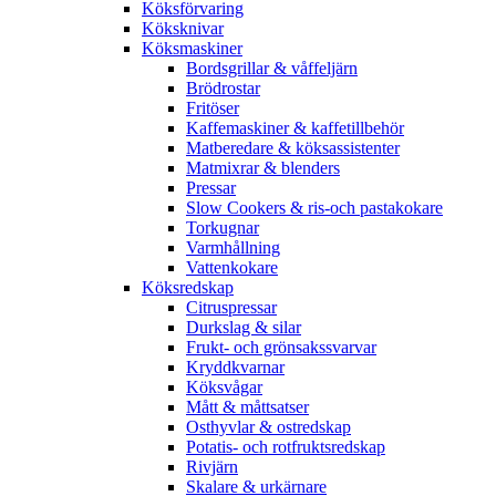
Köksförvaring
Köksknivar
Köksmaskiner
Bordsgrillar & våffeljärn
Brödrostar
Fritöser
Kaffemaskiner & kaffetillbehör
Matberedare & köksassistenter
Matmixrar & blenders
Pressar
Slow Cookers & ris-och pastakokare
Torkugnar
Varmhållning
Vattenkokare
Köksredskap
Citruspressar
Durkslag & silar
Frukt- och grönsakssvarvar
Kryddkvarnar
Köksvågar
Mått & måttsatser
Osthyvlar & ostredskap
Potatis- och rotfruktsredskap
Rivjärn
Skalare & urkärnare