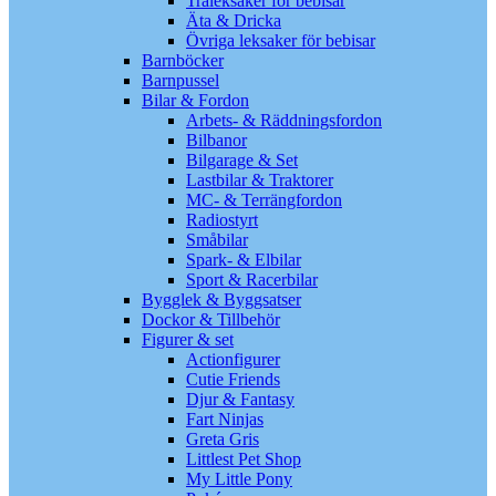
Träleksaker för bebisar
Äta & Dricka
Övriga leksaker för bebisar
Barnböcker
Barnpussel
Bilar & Fordon
Arbets- & Räddningsfordon
Bilbanor
Bilgarage & Set
Lastbilar & Traktorer
MC- & Terrängfordon
Radiostyrt
Småbilar
Spark- & Elbilar
Sport & Racerbilar
Bygglek & Byggsatser
Dockor & Tillbehör
Figurer & set
Actionfigurer
Cutie Friends
Djur & Fantasy
Fart Ninjas
Greta Gris
Littlest Pet Shop
My Little Pony