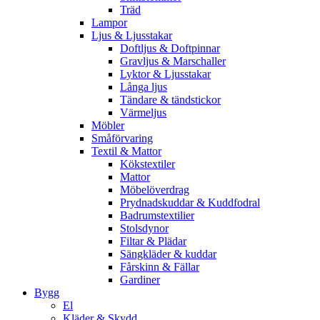
Träd
Lampor
Ljus & Ljusstakar
Doftljus & Doftpinnar
Gravljus & Marschaller
Lyktor & Ljusstakar
Långa ljus
Tändare & tändstickor
Värmeljus
Möbler
Småförvaring
Textil & Mattor
Kökstextiler
Mattor
Möbelöverdrag
Prydnadskuddar & Kuddfodral
Badrumstextilier
Stolsdynor
Filtar & Plädar
Sängkläder & kuddar
Fårskinn & Fällar
Gardiner
Bygg
El
Kläder & Skydd