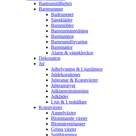
Badrumstillbehör
Barnrummet
Badrummet
Sängkläder
Barnmöbler
Barnrumsinredning
Barnlampor
Barnrumsförvaring
Barnmattor
Alarm & väggklockor
Dekoration
Jul
Julbelysning & Ljusslingor
Juldekorationer
Julgranar & Konstväxter
Julgranspynt
Julklappsinslagning
Julkläder
Ljus & Ljushållare
Konstväxter
Ampelväxter
Blommande växter
Blomstergirlanger
Gröna växter
Snittblommor