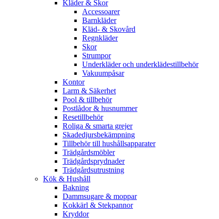
Kläder & Skor
Accessoarer
Barnkläder
Kläd- & Skovård
Regnkläder
Skor
Strumpor
Underkläder och underklädestillbehör
Vakuumpåsar
Kontor
Larm & Säkerhet
Pool & tillbehör
Postlådor & husnummer
Resetillbehör
Roliga & smarta grejer
Skadedjursbekämpning
Tillbehör till hushållsapparater
Trädgårdsmöbler
Trädgårdsprydnader
Trädgårdsutrustning
Kök & Hushåll
Bakning
Dammsugare & moppar
Kokkärl & Stekpannor
Kryddor