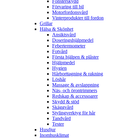
Fönsterskydd
Förvaring till bil
Motorfordonsvård
Vinterprodukter till fordon
Grillar
Hälsa & Skönhet
Ansiktsvård
Doseringshjälpmedel
Febertermometer
Fotvård
Första hjälpen & plåster
Hjälpmedel
Hygien
Hårborttagning & rakning
Löshår
Massage & avslappning
Näs- och örontrimmers
Redskap & accessoarer
Skydd & stöd
Skäggvård
Stylingverktyg för hår
Tandvård
Tester
Husdjur
Inomhusklimat