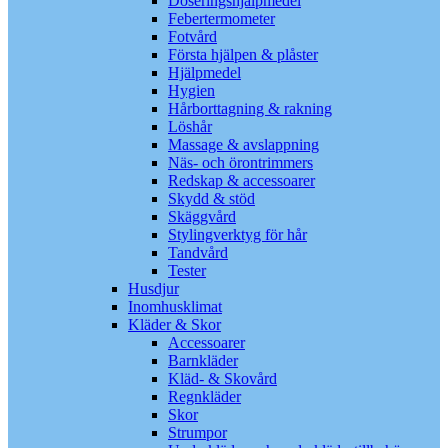
Doseringshjälpmedel
Febertermometer
Fotvård
Första hjälpen & plåster
Hjälpmedel
Hygien
Hårborttagning & rakning
Löshår
Massage & avslappning
Näs- och örontrimmers
Redskap & accessoarer
Skydd & stöd
Skäggvård
Stylingverktyg för hår
Tandvård
Tester
Husdjur
Inomhusklimat
Kläder & Skor
Accessoarer
Barnkläder
Kläd- & Skovård
Regnkläder
Skor
Strumpor