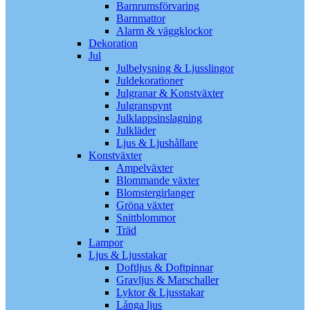
Barnrumsförvaring
Barnmattor
Alarm & väggklockor
Dekoration
Jul
Julbelysning & Ljusslingor
Juldekorationer
Julgranar & Konstväxter
Julgranspynt
Julklappsinslagning
Julkläder
Ljus & Ljushållare
Konstväxter
Ampelväxter
Blommande växter
Blomstergirlanger
Gröna växter
Snittblommor
Träd
Lampor
Ljus & Ljusstakar
Doftljus & Doftpinnar
Gravljus & Marschaller
Lyktor & Ljusstakar
Långa ljus