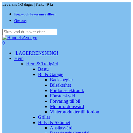
Skip
Leverans 1-3 dagar | Frakt 49 kr
to
Köp- och leveransvillkor
main
content
Om oss
Close
Search
search
0
Menu
!LAGERRENSNING!
Hem
Hem & Trädgård
Bastu
Bil & Garage
Backspeglar
Bilsäkerhet
Fordonselektronik
Fönsterskydd
Förvaring till bil
Motorfordonsvård
Vinterprodukter till fordon
Grillar
Hälsa & Skönhet
Ansiktsvård