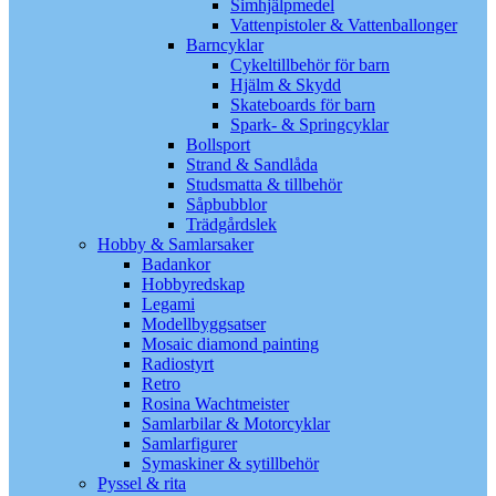
Simhjälpmedel
Vattenpistoler & Vattenballonger
Barncyklar
Cykeltillbehör för barn
Hjälm & Skydd
Skateboards för barn
Spark- & Springcyklar
Bollsport
Strand & Sandlåda
Studsmatta & tillbehör
Såpbubblor
Trädgårdslek
Hobby & Samlarsaker
Badankor
Hobbyredskap
Legami
Modellbyggsatser
Mosaic diamond painting
Radiostyrt
Retro
Rosina Wachtmeister
Samlarbilar & Motorcyklar
Samlarfigurer
Symaskiner & sytillbehör
Pyssel & rita