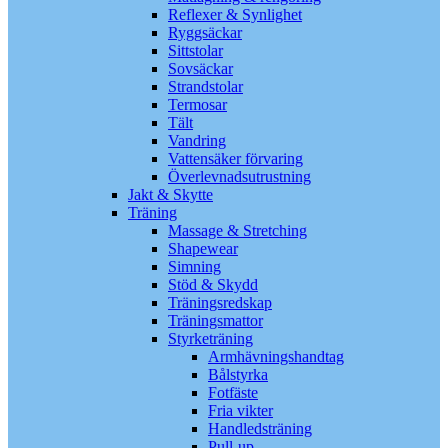
Reflexer & Synlighet
Ryggsäckar
Sittstolar
Sovsäckar
Strandstolar
Termosar
Tält
Vandring
Vattensäker förvaring
Överlevnadsutrustning
Jakt & Skytte
Träning
Massage & Stretching
Shapewear
Simning
Stöd & Skydd
Träningsredskap
Träningsmattor
Styrketräning
Armhävningshandtag
Bålstyrka
Fotfäste
Fria vikter
Handledsträning
Pull-up