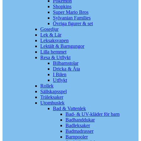
Pokémon
Shopkins
Super Mario Bros
Sylvanian Families
Övriga figurer & set
Gosedjur
Lek & Lär
Leksaksvapen
Lektält & Barngungor
Lilla hemmet
Resa & Utflykt
Bilbarnstolar
Dricka & Äta
I Bilen
Utflykt
Rollek
Sällskapsspel
Träleksaker
Utomhuslek
Bad & Vattenlek
Bad- & UV-kläder för barn
Badhanddukar
Badleksaker
Badmadrasser
Barnpooler