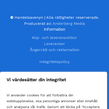
©
Handelsavenyn | Alla rättigheter reserverade.
Producerat av:
Anderberg Media
Information
Köp- och leveransvillkor
Leveranser
Ångerrätt och reklamation
Integritetspolicy
Kundtjänst
Vi värdesätter din integritet
kundservice@handelsavenyn.se
Vi använder cookies för att förbättra din
Vår kundtjänst har öppet alla helgfria vardagar.
webbupplevelse, visa personliga annonser eller innehåll
Vi besvarar dina frågor så fort som möjligt,
och analysera vår trafik. Genom att klicka på "Acceptera