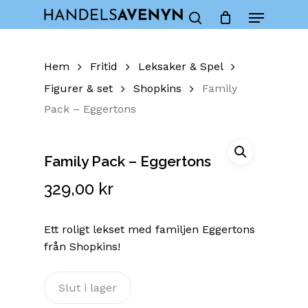
Skip
Menu
to
Close
Cart
search
Cart
main
content
Hem
Fritid
Leksaker & Spel
Figurer & set
Shopkins
Family
Pack – Eggertons
Family Pack – Eggertons
329,00
kr
Ett roligt lekset med familjen Eggertons
från Shopkins!
Slut i lager