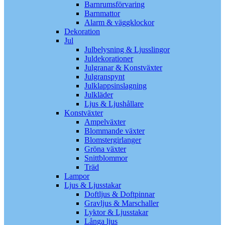
Barnrumsförvaring
Barnmattor
Alarm & väggklockor
Dekoration
Jul
Julbelysning & Ljusslingor
Juldekorationer
Julgranar & Konstväxter
Julgranspynt
Julklappsinslagning
Julkläder
Ljus & Ljushållare
Konstväxter
Ampelväxter
Blommande växter
Blomstergirlanger
Gröna växter
Snittblommor
Träd
Lampor
Ljus & Ljusstakar
Doftljus & Doftpinnar
Gravljus & Marschaller
Lyktor & Ljusstakar
Långa ljus