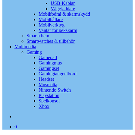
USB-Kablar
Väggladdare
Mobilfodral & skärmskydd
Mobilhållare
Mobilverktyg
Vantar för pekskärm
Smarta hem
Smartwatches & tillbehör
Multimedia
Gaming
Gamepad
Gamingmus
Gamingset
Gamingtangentbord
Headset
Musmatta
Nintendo Switch
Playstation
Spelkonsol
Xbox
search
0