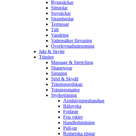
Ryggsäckar
Sittstolar
Sovsäckar
Strandstolar
Termosar
Tält
Vandring
Vattensäker förvaring
Överlevnadsutrustning
Jakt & Skytte
Träning
Massage & Stretching
Shapewear
Simning
Stöd & Skydd
Träningsredskap
Träningsmattor
Styrketräning
Armhävningshandtag
Bålstyrka
Fotfäste
Fria vikter
Handledsträning
Pull-up
Romerska ringar