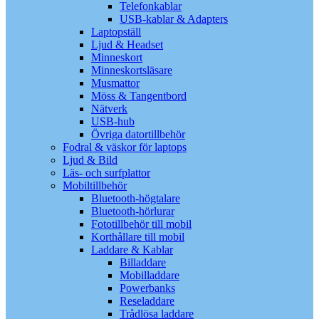
Telefonkablar
USB-kablar & Adapters
Laptopställ
Ljud & Headset
Minneskort
Minneskortsläsare
Musmattor
Möss & Tangentbord
Nätverk
USB-hub
Övriga datortillbehör
Fodral & väskor för laptops
Ljud & Bild
Läs- och surfplattor
Mobiltillbehör
Bluetooth-högtalare
Bluetooth-hörlurar
Fototillbehör till mobil
Korthållare till mobil
Laddare & Kablar
Billaddare
Mobilladdare
Powerbanks
Reseladdare
Trådlösa laddare