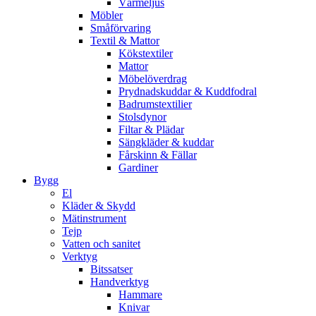
Värmeljus
Möbler
Småförvaring
Textil & Mattor
Kökstextiler
Mattor
Möbelöverdrag
Prydnadskuddar & Kuddfodral
Badrumstextilier
Stolsdynor
Filtar & Plädar
Sängkläder & kuddar
Fårskinn & Fällar
Gardiner
Bygg
El
Kläder & Skydd
Mätinstrument
Tejp
Vatten och sanitet
Verktyg
Bitssatser
Handverktyg
Hammare
Knivar