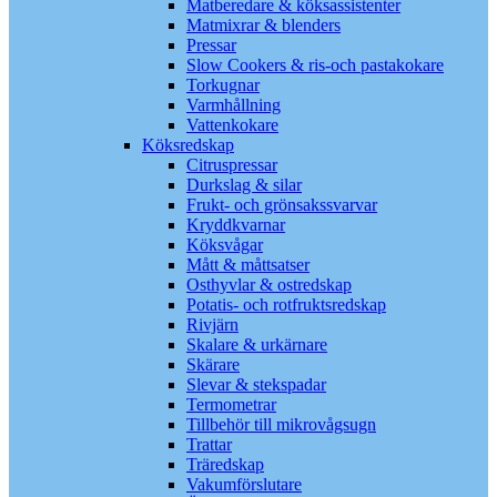
Matberedare & köksassistenter
Matmixrar & blenders
Pressar
Slow Cookers & ris-och pastakokare
Torkugnar
Varmhållning
Vattenkokare
Köksredskap
Citruspressar
Durkslag & silar
Frukt- och grönsakssvarvar
Kryddkvarnar
Köksvågar
Mått & måttsatser
Osthyvlar & ostredskap
Potatis- och rotfruktsredskap
Rivjärn
Skalare & urkärnare
Skärare
Slevar & stekspadar
Termometrar
Tillbehör till mikrovågsugn
Trattar
Träredskap
Vakumförslutare