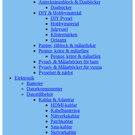
Anteckningsblock & Dagböcker
Dagböcker
DIY & Hobbymaterial
DIY Pyssel
Hobbymaterial
Julpyssel
Klistermärken
Origami
Papper, ritblock & målardukar
Pennor, kritor & målarfärg
Pennor, kritor & målarfärg
Pyssel- & Målarböcker för barn
Pyssel- & Målarböcker för vuxna
Pysselset & pärlor
Elektronik
Batterier
Datorkomponenter
Datortillbehör
Kablar & Adaptrar
HDMI-kablar
Kabelhantering
Nätverkskablar
Patchkablar
Sata-kablar
Skrivarkablar