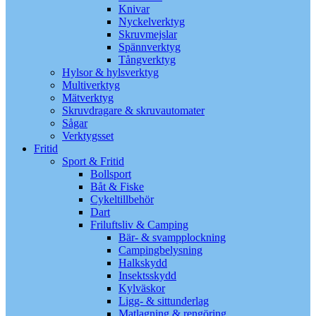
Knivar
Nyckelverktyg
Skruvmejslar
Spännverktyg
Tångverktyg
Hylsor & hylsverktyg
Multiverktyg
Mätverktyg
Skruvdragare & skruvautomater
Sågar
Verktygsset
Fritid
Sport & Fritid
Bollsport
Båt & Fiske
Cykeltillbehör
Dart
Friluftsliv & Camping
Bär- & svampplockning
Campingbelysning
Halkskydd
Insektsskydd
Kylväskor
Ligg- & sittunderlag
Matlagning & rengöring