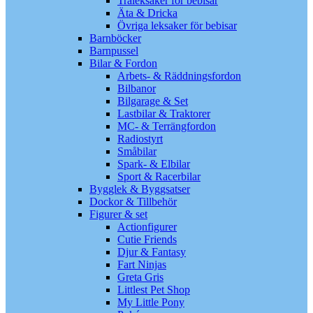
Träleksaker för bebisar
Äta & Dricka
Övriga leksaker för bebisar
Barnböcker
Barnpussel
Bilar & Fordon
Arbets- & Räddningsfordon
Bilbanor
Bilgarage & Set
Lastbilar & Traktorer
MC- & Terrängfordon
Radiostyrt
Småbilar
Spark- & Elbilar
Sport & Racerbilar
Bygglek & Byggsatser
Dockor & Tillbehör
Figurer & set
Actionfigurer
Cutie Friends
Djur & Fantasy
Fart Ninjas
Greta Gris
Littlest Pet Shop
My Little Pony