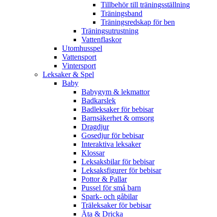
Tillbehör till träningsställning
Träningsband
Träningsredskap för ben
Träningsutrustning
Vattenflaskor
Utomhusspel
Vattensport
Vintersport
Leksaker & Spel
Baby
Babygym & lekmattor
Badkarslek
Badleksaker för bebisar
Barnsäkerhet & omsorg
Dragdjur
Gosedjur för bebisar
Interaktiva leksaker
Klossar
Leksaksbilar för bebisar
Leksaksfigurer för bebisar
Pottor & Pallar
Pussel för små barn
Spark- och gåbilar
Träleksaker för bebisar
Äta & Dricka