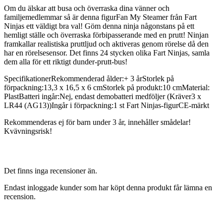
Om du älskar att busa och överraska dina vänner och
familjemedlemmar så är denna figurFan My Steamer från Fart
Ninjas ett väldigt bra val! Göm denna ninja någonstans på ett
hemligt ställe och överraska förbipasserande med en prutt! Ninjan
framkallar realistiska pruttljud och aktiveras genom rörelse då den
har en rörelsesensor. Det finns 24 stycken olika Fart Ninjas, samla
dem alla för ett riktigt dunder-prutt-bus!
SpecifikationerRekommenderad ålder:+ 3 årStorlek på
förpackning:13,3 x 16,5 x 6 cmStorlek på produkt:10 cmMaterial:
PlastBatteri ingår:Nej, endast demobatteri medföljer (Kräver3 x
LR44 (AG13))Ingår i förpackning:1 st Fart Ninjas-figurCE-märkt
Rekommenderas ej för barn under 3 år, innehåller smådelar!
Kvävningsrisk!
Det finns inga recensioner än.
Endast inloggade kunder som har köpt denna produkt får lämna en
recension.