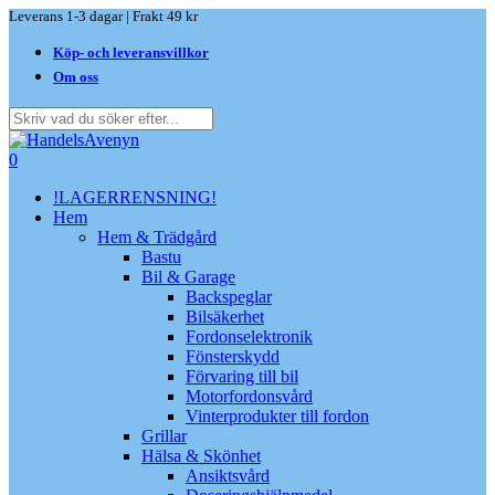
Skip
Leverans 1-3 dagar | Frakt 49 kr
to
Köp- och leveransvillkor
main
content
Om oss
Close
Search
search
0
Menu
!LAGERRENSNING!
Hem
Hem & Trädgård
Bastu
Bil & Garage
Backspeglar
Bilsäkerhet
Fordonselektronik
Fönsterskydd
Förvaring till bil
Motorfordonsvård
Vinterprodukter till fordon
Grillar
Hälsa & Skönhet
Ansiktsvård