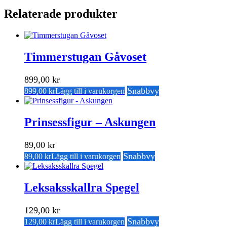
Relaterade produkter
Timmerstugan Gåvoset
899,00
kr
Snabbvy
899,00
kr
Lägg till i varukorgen
Prinsessfigur – Askungen
89,00
kr
Snabbvy
89,00
kr
Lägg till i varukorgen
Leksaksskallra Spegel
129,00
kr
Snabbvy
129,00
kr
Lägg till i varukorgen