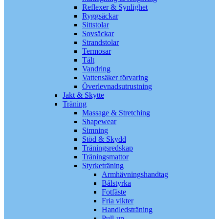
Reflexer & Synlighet
Ryggsäckar
Sittstolar
Sovsäckar
Strandstolar
Termosar
Tält
Vandring
Vattensäker förvaring
Överlevnadsutrustning
Jakt & Skytte
Träning
Massage & Stretching
Shapewear
Simning
Stöd & Skydd
Träningsredskap
Träningsmattor
Styrketräning
Armhävningshandtag
Bålstyrka
Fotfäste
Fria vikter
Handledsträning
Pull-up