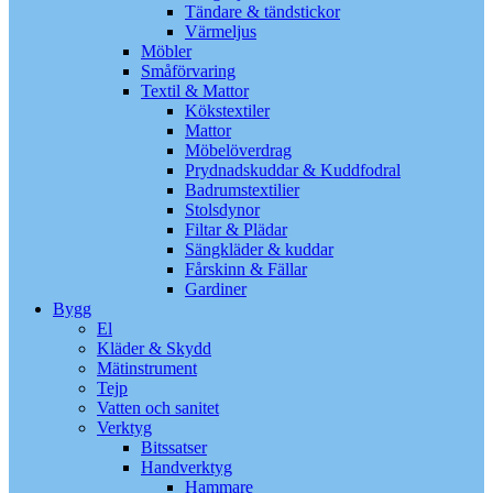
Tändare & tändstickor
Värmeljus
Möbler
Småförvaring
Textil & Mattor
Kökstextiler
Mattor
Möbelöverdrag
Prydnadskuddar & Kuddfodral
Badrumstextilier
Stolsdynor
Filtar & Plädar
Sängkläder & kuddar
Fårskinn & Fällar
Gardiner
Bygg
El
Kläder & Skydd
Mätinstrument
Tejp
Vatten och sanitet
Verktyg
Bitssatser
Handverktyg
Hammare