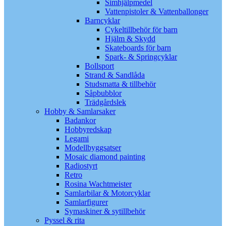
Simhjälpmedel
Vattenpistoler & Vattenballonger
Barncyklar
Cykeltillbehör för barn
Hjälm & Skydd
Skateboards för barn
Spark- & Springcyklar
Bollsport
Strand & Sandlåda
Studsmatta & tillbehör
Såpbubblor
Trädgårdslek
Hobby & Samlarsaker
Badankor
Hobbyredskap
Legami
Modellbyggsatser
Mosaic diamond painting
Radiostyrt
Retro
Rosina Wachtmeister
Samlarbilar & Motorcyklar
Samlarfigurer
Symaskiner & sytillbehör
Pyssel & rita