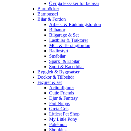
Övriga leksaker för bebisar
Barnböcker
Barnpussel
Bilar & Fordon
Arbets- & Räddningsfordon
Bilbanor
Bilgarage & Set
Lastbilar & Traktorer
MC- & Terrängfordon
Radiostyrt
Småbilar
Spark- & Elbilar
Sport & Racerbilar
Bygglek & Byggsatser
Dockor & Tillbehör
Figurer & set
Actionfigurer
Cutie Friends
Djur & Fantasy
Fart Ninjas
Greta Gris
Littlest Pet Shop
My Little Pony
Pokémon
Shopkins