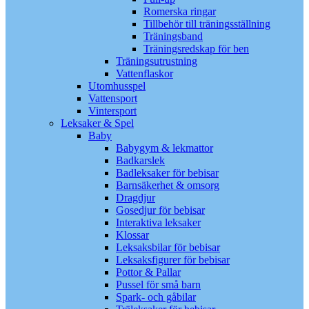
Romerska ringar
Tillbehör till träningsställning
Träningsband
Träningsredskap för ben
Träningsutrustning
Vattenflaskor
Utomhusspel
Vattensport
Vintersport
Leksaker & Spel
Baby
Babygym & lekmattor
Badkarslek
Badleksaker för bebisar
Barnsäkerhet & omsorg
Dragdjur
Gosedjur för bebisar
Interaktiva leksaker
Klossar
Leksaksbilar för bebisar
Leksaksfigurer för bebisar
Pottor & Pallar
Pussel för små barn
Spark- och gåbilar