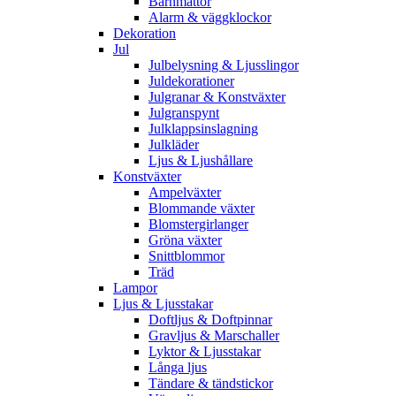
Barnmattor
Alarm & väggklockor
Dekoration
Jul
Julbelysning & Ljusslingor
Juldekorationer
Julgranar & Konstväxter
Julgranspynt
Julklappsinslagning
Julkläder
Ljus & Ljushållare
Konstväxter
Ampelväxter
Blommande växter
Blomstergirlanger
Gröna växter
Snittblommor
Träd
Lampor
Ljus & Ljusstakar
Doftljus & Doftpinnar
Gravljus & Marschaller
Lyktor & Ljusstakar
Långa ljus
Tändare & tändstickor