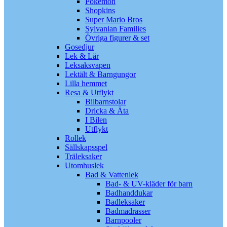
Pokémon
Shopkins
Super Mario Bros
Sylvanian Families
Övriga figurer & set
Gosedjur
Lek & Lär
Leksaksvapen
Lektält & Barngungor
Lilla hemmet
Resa & Utflykt
Bilbarnstolar
Dricka & Äta
I Bilen
Utflykt
Rollek
Sällskapsspel
Träleksaker
Utomhuslek
Bad & Vattenlek
Bad- & UV-kläder för barn
Badhanddukar
Badleksaker
Badmadrasser
Barnpooler