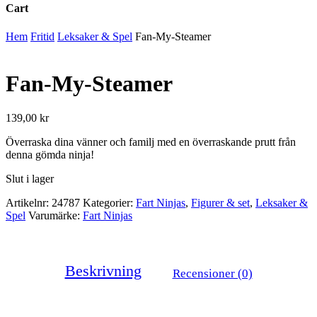
Cart
Close
Hem
Fritid
Leksaker & Spel
Fan-My-Steamer
Cart
Fan-My-Steamer
139,00
kr
Överraska dina vänner och familj med en överraskande prutt från
denna gömda ninja!
Slut i lager
Artikelnr:
24787
Kategorier:
Fart Ninjas
,
Figurer & set
,
Leksaker &
Spel
Varumärke:
Fart Ninjas
Beskrivning
Recensioner (0)