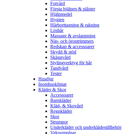
Fotvård
Första hjälpen & plåster
Hjälpmedel
Hygien
Hårborttagning & rakning
Löshår
Massage & avslappning
Näs- och örontrimmers
Redskap & accessoarer
Skydd & stöd
Skäggvård
Stylingverktyg för hår
Tandvård
Tester
Husdjur
Inomhusklimat
Kläder & Skor
Accessoarer
Barnkläder
Kläd- & Skovård
Regnkläder
Skor
Strumpor
Underkläder och underklädestillbehör
Vakuumpåsar