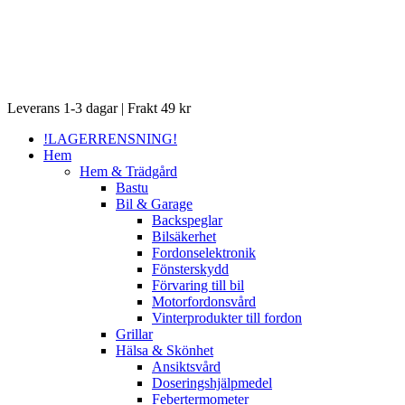
Close
Leverans 1-3 dagar | Frakt 49 kr
Menu
!LAGERRENSNING!
Hem
Hem & Trädgård
Bastu
Bil & Garage
Backspeglar
Bilsäkerhet
Fordonselektronik
Fönsterskydd
Förvaring till bil
Motorfordonsvård
Vinterprodukter till fordon
Grillar
Hälsa & Skönhet
Ansiktsvård
Doseringshjälpmedel
Febertermometer