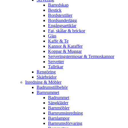
Barredskap
Bestick
Bordstextilier
Bordsunderlägg
Engångsartiklar
Fat, skålar & brickor
Glas
Kaffe & Te
Kannor & Karaffer
Koppar & Muggar
Serveringstermosar & Termoskannor
Servetter
Tallrikar
Rengöring
Skärbrädor
Inredning & Möbler
Badrumstillbehör
Barnrummet
Badrummet
Sängkläder
Barnmöbler
Barnrumsinredning
Barnlampor
Barnrumsförvaring