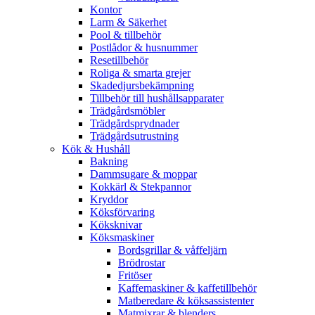
Kontor
Larm & Säkerhet
Pool & tillbehör
Postlådor & husnummer
Resetillbehör
Roliga & smarta grejer
Skadedjursbekämpning
Tillbehör till hushållsapparater
Trädgårdsmöbler
Trädgårdsprydnader
Trädgårdsutrustning
Kök & Hushåll
Bakning
Dammsugare & moppar
Kokkärl & Stekpannor
Kryddor
Köksförvaring
Köksknivar
Köksmaskiner
Bordsgrillar & våffeljärn
Brödrostar
Fritöser
Kaffemaskiner & kaffetillbehör
Matberedare & köksassistenter
Matmixrar & blenders