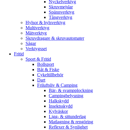
Nyckelverktyg
Skruvmejslar
Spännverktyg
Tångverktyg
Hylsor & hylsverktyg
Multiverktyg
Mätverktyg
Skruvdragare & skruvautomater
Sågar
Verktygsset
Fritid
Sport & Fritid
Bollsport
Båt & Fiske
Cykeltillbehör
Dart
Friluftsliv & Camping
Bär- & svampplockning
Campingbelysning
Halkskydd
Insektsskydd
Kylväskor
Ligg- & sittunderlag
Matlagning & rengöring
Reflexer & Synlighet