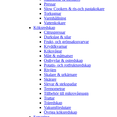
Pressar
Slow Cookers & ris-och pastakokare
Torkugnar
Varmhållning
Vattenkokare
Köksredskap
Citruspressar
Durkslag & silar
Frukt- och grönsakssvarvar
Kryddkvarnar
Köksvågar
Mått & måttsatser
Osthyvlar & ostredskap
Potatis- och rotfruktsredskap
Rivjärn
Skalare & urkärnare
Skärare
Slevar & stekspadar
Termometrar
Tillbehör till mikrovågsugn
Trattar
Träredskap
Vakumförslutare
Övriga köksredskap
Servering