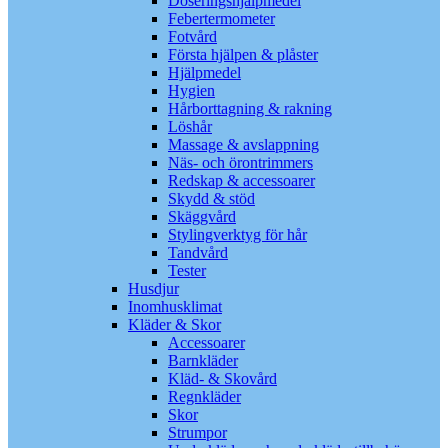
Doseringshjälpmedel
Febertermometer
Fotvård
Första hjälpen & plåster
Hjälpmedel
Hygien
Hårborttagning & rakning
Löshår
Massage & avslappning
Näs- och örontrimmers
Redskap & accessoarer
Skydd & stöd
Skäggvård
Stylingverktyg för hår
Tandvård
Tester
Husdjur
Inomhusklimat
Kläder & Skor
Accessoarer
Barnkläder
Kläd- & Skovård
Regnkläder
Skor
Strumpor