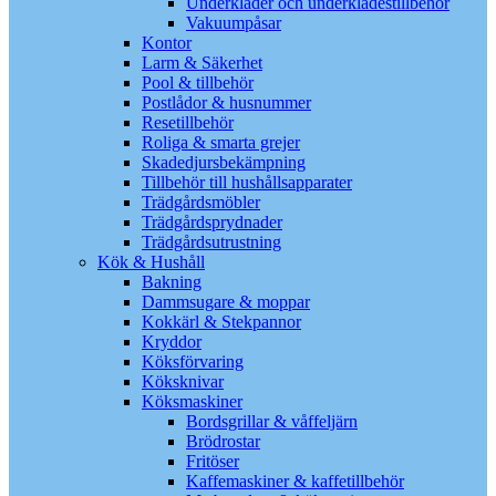
Underkläder och underklädestillbehör
Vakuumpåsar
Kontor
Larm & Säkerhet
Pool & tillbehör
Postlådor & husnummer
Resetillbehör
Roliga & smarta grejer
Skadedjursbekämpning
Tillbehör till hushållsapparater
Trädgårdsmöbler
Trädgårdsprydnader
Trädgårdsutrustning
Kök & Hushåll
Bakning
Dammsugare & moppar
Kokkärl & Stekpannor
Kryddor
Köksförvaring
Köksknivar
Köksmaskiner
Bordsgrillar & våffeljärn
Brödrostar
Fritöser
Kaffemaskiner & kaffetillbehör