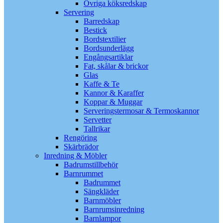
Övriga köksredskap
Servering
Barredskap
Bestick
Bordstextilier
Bordsunderlägg
Engångsartiklar
Fat, skålar & brickor
Glas
Kaffe & Te
Kannor & Karaffer
Koppar & Muggar
Serveringstermosar & Termoskannor
Servetter
Tallrikar
Rengöring
Skärbrädor
Inredning & Möbler
Badrumstillbehör
Barnrummet
Badrummet
Sängkläder
Barnmöbler
Barnrumsinredning
Barnlampor