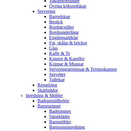
Vakumförslutare
Övriga köksredskap
Servering
Barredskap
Bestick
Bordstextilier
Bordsunderlägg
Engångsartiklar
Fat, skålar & brickor
Glas
Kaffe & Te
Kannor & Karaffer
Koppar & Muggar
Serveringstermosar & Termoskannor
Servetter
Tallrikar
Rengöring
Skärbrädor
Inredning & Möbler
Badrumstillbehör
Barnrummet
Badrummet
Sängkläder
Barnmöbler
Barnrumsinredning