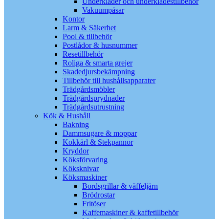
Underkläder och underklädestillbehör
Vakuumpåsar
Kontor
Larm & Säkerhet
Pool & tillbehör
Postlådor & husnummer
Resetillbehör
Roliga & smarta grejer
Skadedjursbekämpning
Tillbehör till hushållsapparater
Trädgårdsmöbler
Trädgårdsprydnader
Trädgårdsutrustning
Kök & Hushåll
Bakning
Dammsugare & moppar
Kokkärl & Stekpannor
Kryddor
Köksförvaring
Köksknivar
Köksmaskiner
Bordsgrillar & våffeljärn
Brödrostar
Fritöser
Kaffemaskiner & kaffetillbehör