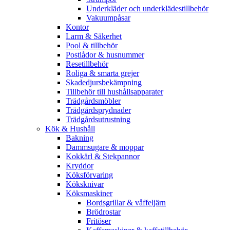
Underkläder och underklädestillbehör
Vakuumpåsar
Kontor
Larm & Säkerhet
Pool & tillbehör
Postlådor & husnummer
Resetillbehör
Roliga & smarta grejer
Skadedjursbekämpning
Tillbehör till hushållsapparater
Trädgårdsmöbler
Trädgårdsprydnader
Trädgårdsutrustning
Kök & Hushåll
Bakning
Dammsugare & moppar
Kokkärl & Stekpannor
Kryddor
Köksförvaring
Köksknivar
Köksmaskiner
Bordsgrillar & våffeljärn
Brödrostar
Fritöser