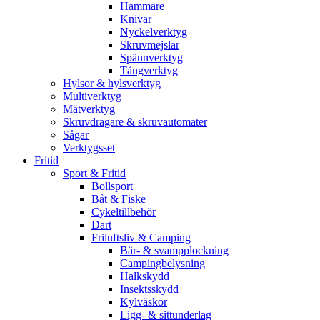
Hammare
Knivar
Nyckelverktyg
Skruvmejslar
Spännverktyg
Tångverktyg
Hylsor & hylsverktyg
Multiverktyg
Mätverktyg
Skruvdragare & skruvautomater
Sågar
Verktygsset
Fritid
Sport & Fritid
Bollsport
Båt & Fiske
Cykeltillbehör
Dart
Friluftsliv & Camping
Bär- & svampplockning
Campingbelysning
Halkskydd
Insektsskydd
Kylväskor
Ligg- & sittunderlag