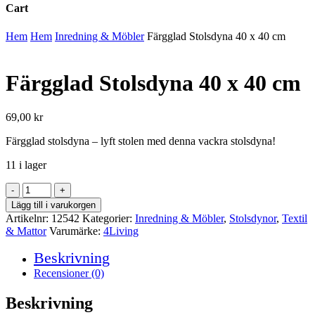
Cart
Close
Hem
Hem
Inredning & Möbler
Färgglad Stolsdyna 40 x 40 cm
Cart
Färgglad Stolsdyna 40 x 40 cm
69,00
kr
Färgglad stolsdyna – lyft stolen med denna vackra stolsdyna!
11 i lager
Färgglad
Stolsdyna
Lägg till i varukorgen
40
Artikelnr:
12542
Kategorier:
Inredning & Möbler
,
Stolsdynor
,
Textil
x
& Mattor
Varumärke:
4Living
40
cm
Beskrivning
mängd
Recensioner (0)
Beskrivning