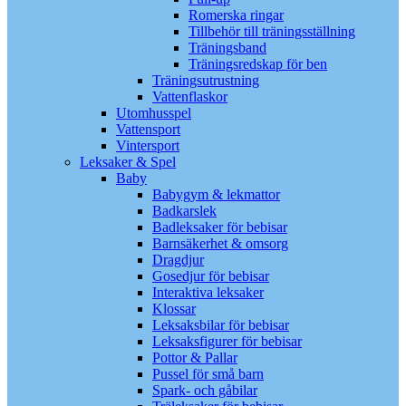
Romerska ringar
Tillbehör till träningsställning
Träningsband
Träningsredskap för ben
Träningsutrustning
Vattenflaskor
Utomhusspel
Vattensport
Vintersport
Leksaker & Spel
Baby
Babygym & lekmattor
Badkarslek
Badleksaker för bebisar
Barnsäkerhet & omsorg
Dragdjur
Gosedjur för bebisar
Interaktiva leksaker
Klossar
Leksaksbilar för bebisar
Leksaksfigurer för bebisar
Pottor & Pallar
Pussel för små barn
Spark- och gåbilar