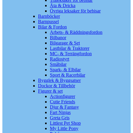
Träleksaker för bebisar
Äta & Dricka
Övriga leksaker för bebisar
Barnböcker
Barnpussel
Bilar & Fordon
Arbets- & Räddningsfordon
Bilbanor
Bilgarage & Set
Lastbilar & Traktorer
MC- & Terrängfordon
Radiostyrt
Småbilar
Spark- & Elbilar
Sport & Racerbilar
Bygglek & Byggsatser
Dockor & Tillbehör
Figurer & set
Actionfigurer
Cutie Friends
Djur & Fantasy
Fart Ninjas
Greta Gris
Littlest Pet Shop
My Little Pony