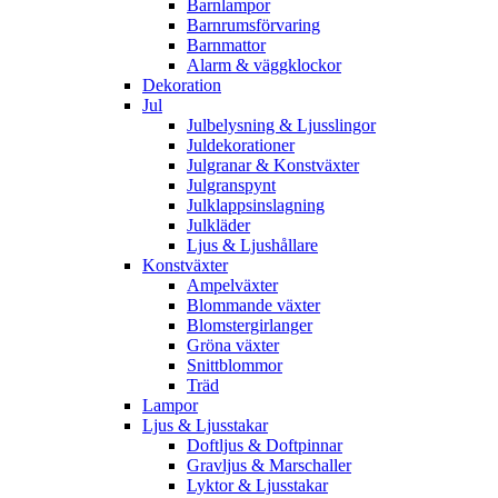
Barnlampor
Barnrumsförvaring
Barnmattor
Alarm & väggklockor
Dekoration
Jul
Julbelysning & Ljusslingor
Juldekorationer
Julgranar & Konstväxter
Julgranspynt
Julklappsinslagning
Julkläder
Ljus & Ljushållare
Konstväxter
Ampelväxter
Blommande växter
Blomstergirlanger
Gröna växter
Snittblommor
Träd
Lampor
Ljus & Ljusstakar
Doftljus & Doftpinnar
Gravljus & Marschaller
Lyktor & Ljusstakar