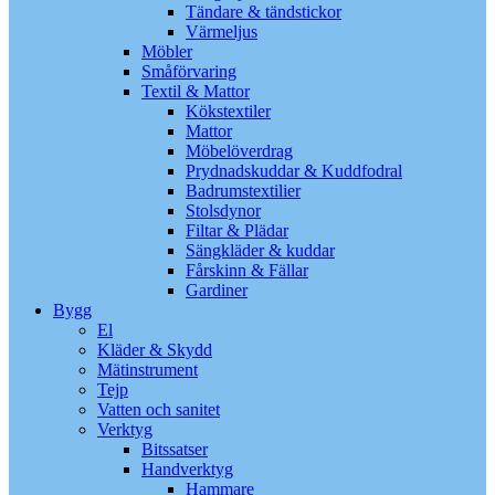
Tändare & tändstickor
Värmeljus
Möbler
Småförvaring
Textil & Mattor
Kökstextiler
Mattor
Möbelöverdrag
Prydnadskuddar & Kuddfodral
Badrumstextilier
Stolsdynor
Filtar & Plädar
Sängkläder & kuddar
Fårskinn & Fällar
Gardiner
Bygg
El
Kläder & Skydd
Mätinstrument
Tejp
Vatten och sanitet
Verktyg
Bitssatser
Handverktyg
Hammare