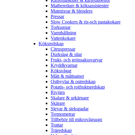
Kaffemaskiner & kaffetillbehör
Matberedare & köksassistenter
Matmixrar & blenders
Pressar
Slow Cookers & ris-och pastakokare
Torkugnar
Varmhållning
Vattenkokare
Köksredskap
Citruspressar
Durkslag & silar
Frukt- och grönsakssvarvar
Kryddkvarnar
Köksvågar
Mått & måttsatser
Osthyvlar & ostredskap
Potatis- och rotfruktsredskap
Rivjärn
Skalare & urkärnare
Skärare
Slevar & stekspadar
Termometrar
Tillbehör till mikrovågsugn
Trattar
Träredskap