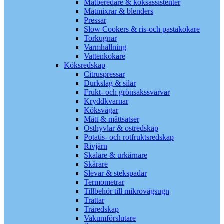
Matberedare & köksassistenter
Matmixrar & blenders
Pressar
Slow Cookers & ris-och pastakokare
Torkugnar
Varmhållning
Vattenkokare
Köksredskap
Citruspressar
Durkslag & silar
Frukt- och grönsakssvarvar
Kryddkvarnar
Köksvågar
Mått & måttsatser
Osthyvlar & ostredskap
Potatis- och rotfruktsredskap
Rivjärn
Skalare & urkärnare
Skärare
Slevar & stekspadar
Termometrar
Tillbehör till mikrovågsugn
Trattar
Träredskap
Vakumförslutare