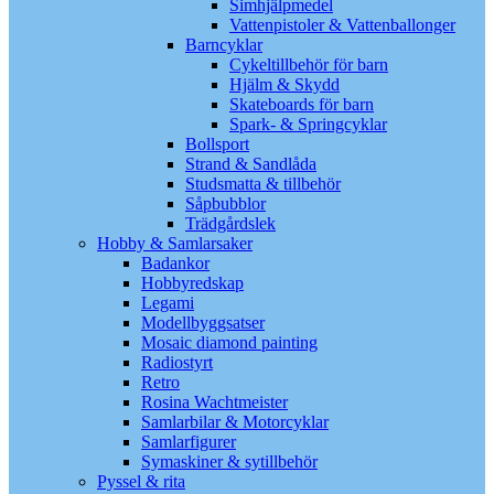
Simhjälpmedel
Vattenpistoler & Vattenballonger
Barncyklar
Cykeltillbehör för barn
Hjälm & Skydd
Skateboards för barn
Spark- & Springcyklar
Bollsport
Strand & Sandlåda
Studsmatta & tillbehör
Såpbubblor
Trädgårdslek
Hobby & Samlarsaker
Badankor
Hobbyredskap
Legami
Modellbyggsatser
Mosaic diamond painting
Radiostyrt
Retro
Rosina Wachtmeister
Samlarbilar & Motorcyklar
Samlarfigurer
Symaskiner & sytillbehör
Pyssel & rita