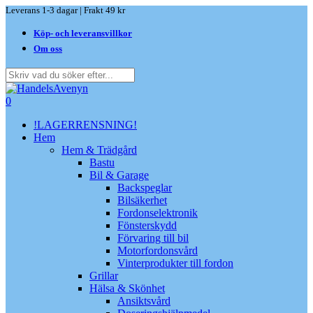
Skip
Leverans 1-3 dagar | Frakt 49 kr
to
Köp- och leveransvillkor
main
content
Om oss
Close
Search
search
0
Menu
!LAGERRENSNING!
Hem
Hem & Trädgård
Bastu
Bil & Garage
Backspeglar
Bilsäkerhet
Fordonselektronik
Fönsterskydd
Förvaring till bil
Motorfordonsvård
Vinterprodukter till fordon
Grillar
Hälsa & Skönhet
Ansiktsvård