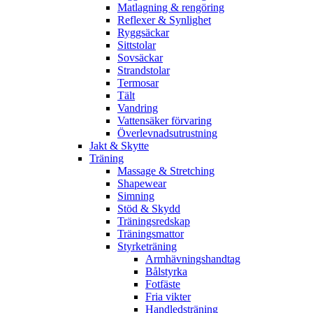
Matlagning & rengöring
Reflexer & Synlighet
Ryggsäckar
Sittstolar
Sovsäckar
Strandstolar
Termosar
Tält
Vandring
Vattensäker förvaring
Överlevnadsutrustning
Jakt & Skytte
Träning
Massage & Stretching
Shapewear
Simning
Stöd & Skydd
Träningsredskap
Träningsmattor
Styrketräning
Armhävningshandtag
Bålstyrka
Fotfäste
Fria vikter
Handledsträning