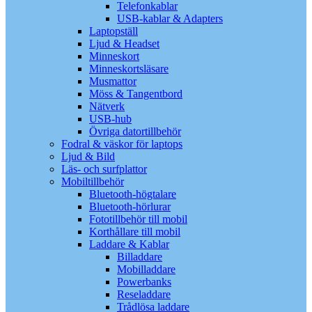
Telefonkablar
USB-kablar & Adapters
Laptopställ
Ljud & Headset
Minneskort
Minneskortsläsare
Musmattor
Möss & Tangentbord
Nätverk
USB-hub
Övriga datortillbehör
Fodral & väskor för laptops
Ljud & Bild
Läs- och surfplattor
Mobiltillbehör
Bluetooth-högtalare
Bluetooth-hörlurar
Fototillbehör till mobil
Korthållare till mobil
Laddare & Kablar
Billaddare
Mobilladdare
Powerbanks
Reseladdare
Trådlösa laddare