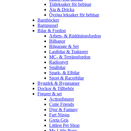
Träleksaker för bebisar
Äta & Dricka
Övriga leksaker för bebisar
Barnböcker
Barnpussel
Bilar & Fordon
Arbets- & Räddningsfordon
Bilbanor
Bilgarage & Set
Lastbilar & Traktorer
MC- & Terrängfordon
Radiostyrt
Småbilar
Spark- & Elbilar
Sport & Racerbilar
Bygglek & Byggsatser
Dockor & Tillbehör
Figurer & set
Actionfigurer
Cutie Friends
Djur & Fantasy
Fart Ninjas
Greta Gris
Littlest Pet Shop
My Little Pony