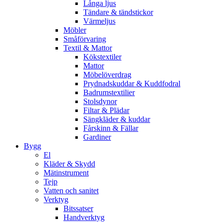
Långa ljus
Tändare & tändstickor
Värmeljus
Möbler
Småförvaring
Textil & Mattor
Kökstextiler
Mattor
Möbelöverdrag
Prydnadskuddar & Kuddfodral
Badrumstextilier
Stolsdynor
Filtar & Plädar
Sängkläder & kuddar
Fårskinn & Fällar
Gardiner
Bygg
El
Kläder & Skydd
Mätinstrument
Tejp
Vatten och sanitet
Verktyg
Bitssatser
Handverktyg