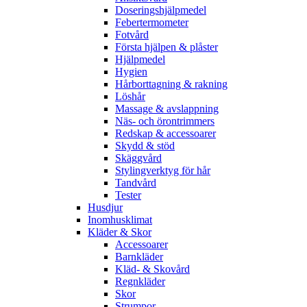
Doseringshjälpmedel
Febertermometer
Fotvård
Första hjälpen & plåster
Hjälpmedel
Hygien
Hårborttagning & rakning
Löshår
Massage & avslappning
Näs- och örontrimmers
Redskap & accessoarer
Skydd & stöd
Skäggvård
Stylingverktyg för hår
Tandvård
Tester
Husdjur
Inomhusklimat
Kläder & Skor
Accessoarer
Barnkläder
Kläd- & Skovård
Regnkläder
Skor
Strumpor