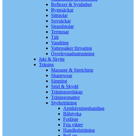
Reflexer & Synlighet
Ryggsäckar
Sittstolar
Sovsäckar
Strandstolar
Termosar
Tält
Vandring
Vattensäker förvaring
Överlevnadsutrustning
Jakt & Skytte
Träning
Massage & Stretching
Shapewear
Simning
Stöd & Skydd
Träningsredskap
Träningsmattor
Styrketräning
Armhävningshandtag
Bålstyrka
Fotfäste
Fria vikter
Handledsträning
Pull-up