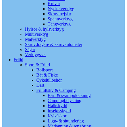
Knivar
Nyckelverktyg
Skruvmejslar
Spännverktyg
Tångverktyg
Hylsor & hylsverktyg
Multiverktyg
Mätverktyg
Skruvdragare & skruvautomater
Sågar
Verktygsset
Fritid
Sport & Fritid
Bollsport
Båt & Fiske
Cykeltillbehör
Dart
Friluftsliv & Camping
Bär- & svampplockning
Campingbelysning
Halkskydd
Insektsskydd
Kylväskor
Ligg- & sittunderlag
Matlagning & rengöring