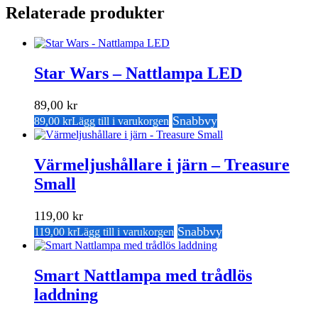
Relaterade produkter
Star Wars – Nattlampa LED
89,00
kr
Snabbvy
89,00
kr
Lägg till i varukorgen
Värmeljushållare i järn – Treasure
Small
119,00
kr
Snabbvy
119,00
kr
Lägg till i varukorgen
Smart Nattlampa med trådlös
laddning