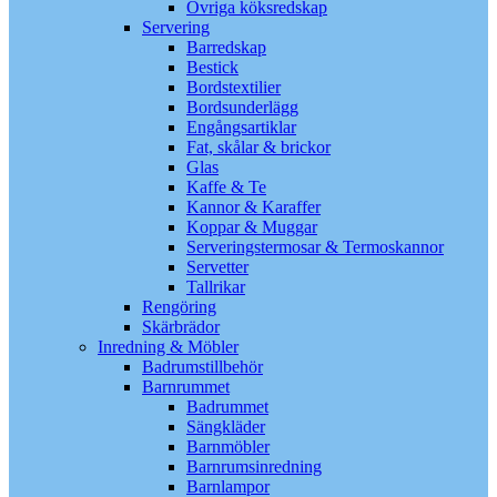
Övriga köksredskap
Servering
Barredskap
Bestick
Bordstextilier
Bordsunderlägg
Engångsartiklar
Fat, skålar & brickor
Glas
Kaffe & Te
Kannor & Karaffer
Koppar & Muggar
Serveringstermosar & Termoskannor
Servetter
Tallrikar
Rengöring
Skärbrädor
Inredning & Möbler
Badrumstillbehör
Barnrummet
Badrummet
Sängkläder
Barnmöbler
Barnrumsinredning
Barnlampor