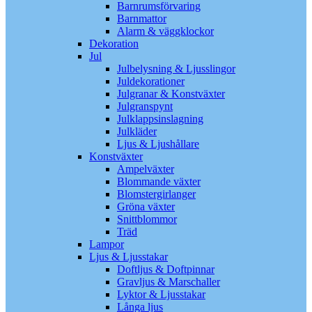
Barnrumsförvaring
Barnmattor
Alarm & väggklockor
Dekoration
Jul
Julbelysning & Ljusslingor
Juldekorationer
Julgranar & Konstväxter
Julgranspynt
Julklappsinslagning
Julkläder
Ljus & Ljushållare
Konstväxter
Ampelväxter
Blommande växter
Blomstergirlanger
Gröna växter
Snittblommor
Träd
Lampor
Ljus & Ljusstakar
Doftljus & Doftpinnar
Gravljus & Marschaller
Lyktor & Ljusstakar
Långa ljus