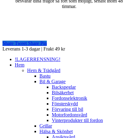
besvarar dina frågor så fort som möjligt, senast inom 48
timmar.
Share
Tweet
Share
Pin
Close
Leverans 1-3 dagar | Frakt 49 kr
Menu
!LAGERRENSNING!
Hem
Hem & Trädgård
Bastu
Bil & Garage
Backspeglar
Bilsäkerhet
Fordonselektronik
Fönsterskydd
Förvaring till bil
Motorfordonsvård
Vinterprodukter till fordon
Grillar
Hälsa & Skönhet
Ansiktsvård