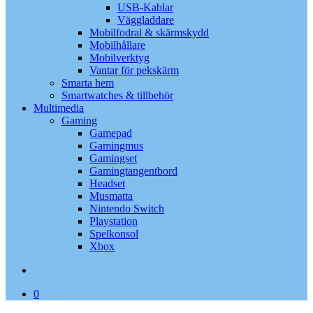
USB-Kablar
Väggladdare
Mobilfodral & skärmskydd
Mobilhållare
Mobilverktyg
Vantar för pekskärm
Smarta hem
Smartwatches & tillbehör
Multimedia
Gaming
Gamepad
Gamingmus
Gamingset
Gamingtangentbord
Headset
Musmatta
Nintendo Switch
Playstation
Spelkonsol
Xbox
search
0