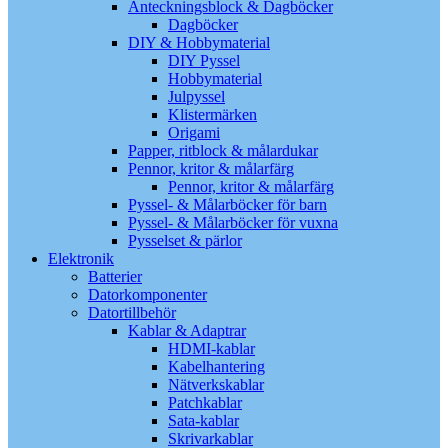
Anteckningsblock & Dagböcker
Dagböcker
DIY & Hobbymaterial
DIY Pyssel
Hobbymaterial
Julpyssel
Klistermärken
Origami
Papper, ritblock & målardukar
Pennor, kritor & målarfärg
Pennor, kritor & målarfärg
Pyssel- & Målarböcker för barn
Pyssel- & Målarböcker för vuxna
Pysselset & pärlor
Elektronik
Batterier
Datorkomponenter
Datortillbehör
Kablar & Adaptrar
HDMI-kablar
Kabelhantering
Nätverkskablar
Patchkablar
Sata-kablar
Skrivarkablar