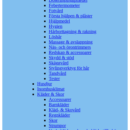
Doseringshjälpmedel
Febertermometer
Fotvård
Första hjälpen & plåster
Hjälpmedel
Hygien
Hårborttagning & rakning
Löshår
Massage & avslappning
Näs- och örontrimmers
Redskap & accessoarer
Skydd & stöd
Skäggvård
Stylingverktyg för hår
Tandvård
Tester
Husdjur
Inomhusklimat
Kläder & Skor
Accessoarer
Barnkläder
Kläd- & Skovård
Regnkläder
Skor
Strumpor