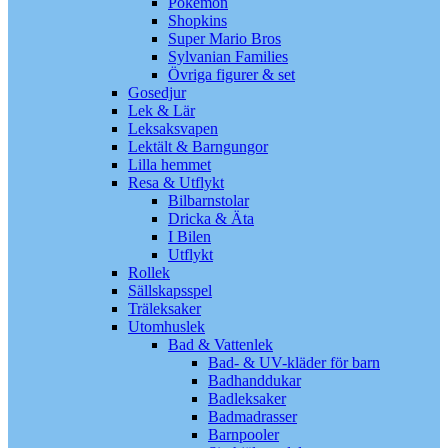
Pokémon
Shopkins
Super Mario Bros
Sylvanian Families
Övriga figurer & set
Gosedjur
Lek & Lär
Leksaksvapen
Lektält & Barngungor
Lilla hemmet
Resa & Utflykt
Bilbarnstolar
Dricka & Äta
I Bilen
Utflykt
Rollek
Sällskapsspel
Träleksaker
Utomhuslek
Bad & Vattenlek
Bad- & UV-kläder för barn
Badhanddukar
Badleksaker
Badmadrasser
Barnpooler