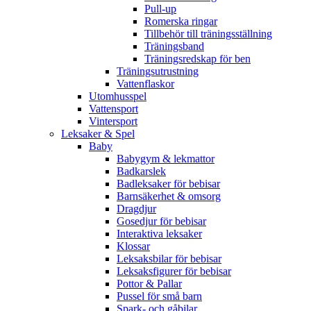
Pull-up
Romerska ringar
Tillbehör till träningsställning
Träningsband
Träningsredskap för ben
Träningsutrustning
Vattenflaskor
Utomhusspel
Vattensport
Vintersport
Leksaker & Spel
Baby
Babygym & lekmattor
Badkarslek
Badleksaker för bebisar
Barnsäkerhet & omsorg
Dragdjur
Gosedjur för bebisar
Interaktiva leksaker
Klossar
Leksaksbilar för bebisar
Leksaksfigurer för bebisar
Pottor & Pallar
Pussel för små barn
Spark- och gåbilar