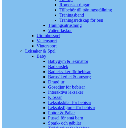
Romerska ringar
Tillbehör till träningsställning
Träningsband
Träningsredskap för ben
Träningsutrustning
Vattenflaskor
Utomhusspel
Vattensport
Vintersport
Leksaker & Spel
Baby
Babygym & lekmattor
Badkarslek
Badleksaker för bebisar
Barnsäkerhet & omsorg
Dragdjur
Gosedjur för bebisar
Interaktiva leksaker
Klossar
Leksaksbilar för bebisar
Leksaksfigurer för bebisar
Pottor & Pallar
Pussel för små barn
Spark- och gåbilar