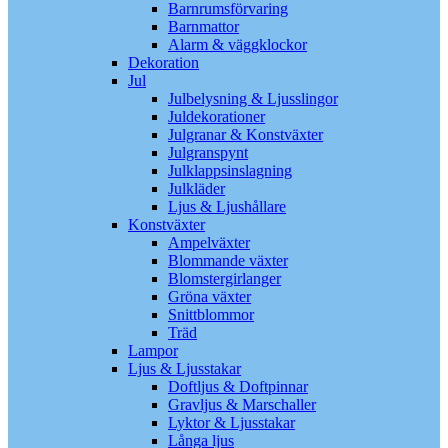
Barnrumsförvaring
Barnmattor
Alarm & väggklockor
Dekoration
Jul
Julbelysning & Ljusslingor
Juldekorationer
Julgranar & Konstväxter
Julgranspynt
Julklappsinslagning
Julkläder
Ljus & Ljushållare
Konstväxter
Ampelväxter
Blommande växter
Blomstergirlanger
Gröna växter
Snittblommor
Träd
Lampor
Ljus & Ljusstakar
Doftljus & Doftpinnar
Gravljus & Marschaller
Lyktor & Ljusstakar
Långa ljus