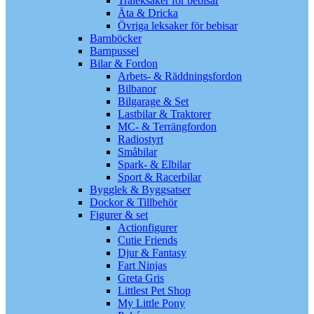
Träleksaker för bebisar
Äta & Dricka
Övriga leksaker för bebisar
Barnböcker
Barnpussel
Bilar & Fordon
Arbets- & Räddningsfordon
Bilbanor
Bilgarage & Set
Lastbilar & Traktorer
MC- & Terrängfordon
Radiostyrt
Småbilar
Spark- & Elbilar
Sport & Racerbilar
Bygglek & Byggsatser
Dockor & Tillbehör
Figurer & set
Actionfigurer
Cutie Friends
Djur & Fantasy
Fart Ninjas
Greta Gris
Littlest Pet Shop
My Little Pony