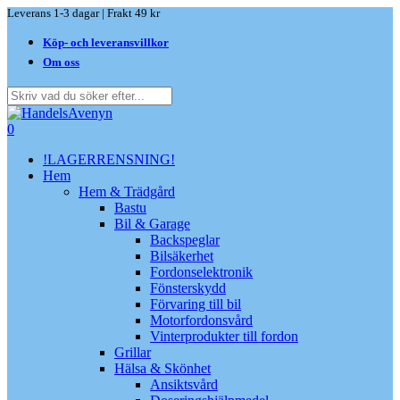
Skip
Leverans 1-3 dagar | Frakt 49 kr
to
Köp- och leveransvillkor
main
content
Om oss
Close
Search
search
0
Menu
!LAGERRENSNING!
Hem
Hem & Trädgård
Bastu
Bil & Garage
Backspeglar
Bilsäkerhet
Fordonselektronik
Fönsterskydd
Förvaring till bil
Motorfordonsvård
Vinterprodukter till fordon
Grillar
Hälsa & Skönhet
Ansiktsvård