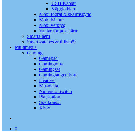
USB-Kablar
Väggladdare
Mobilfodral & skärmskydd
Mobilhållare
Mobilverktyg
Vantar för pekskärm
Smarta hem
Smartwatches & tillbehör
Multimedia
Gaming
Gamepad
Gamingmus
Gamingset
Gamingtangentbord
Headset
Musmatta
Nintendo Switch
Playstation
Spelkonsol
Xbox
search
0