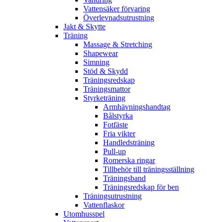
Vattensäker förvaring
Överlevnadsutrustning
Jakt & Skytte
Träning
Massage & Stretching
Shapewear
Simning
Stöd & Skydd
Träningsredskap
Träningsmattor
Styrketräning
Armhävningshandtag
Bålstyrka
Fotfäste
Fria vikter
Handledsträning
Pull-up
Romerska ringar
Tillbehör till träningsställning
Träningsband
Träningsredskap för ben
Träningsutrustning
Vattenflaskor
Utomhusspel