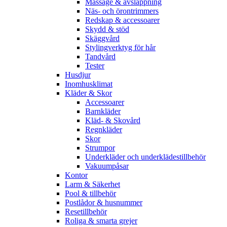
Massage & avslappning
Näs- och örontrimmers
Redskap & accessoarer
Skydd & stöd
Skäggvård
Stylingverktyg för hår
Tandvård
Tester
Husdjur
Inomhusklimat
Kläder & Skor
Accessoarer
Barnkläder
Kläd- & Skovård
Regnkläder
Skor
Strumpor
Underkläder och underklädestillbehör
Vakuumpåsar
Kontor
Larm & Säkerhet
Pool & tillbehör
Postlådor & husnummer
Resetillbehör
Roliga & smarta grejer