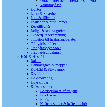
Underkläder och underklädestillbehör
Vakuumpåsar
Kontor
Larm & Säkerhet
Pool & tillbehör
Postlådor & husnummer
Resetillbehör
Roliga & smarta grejer
Skadedjursbekämpning
Tillbehör till hushållsapparater
Trädgårdsmöbler
Trädgårdsprydnader
Trädgårdsutrustning
Kök & Hushåll
Bakning
Dammsugare & moppar
Kokkärl & Stekpannor
Kryddor
Köksförvaring
Köksknivar
Köksmaskiner
Bordsgrillar & våffeljärn
Brödrostar
Fritöser
Kaffemaskiner & kaffetillbehör