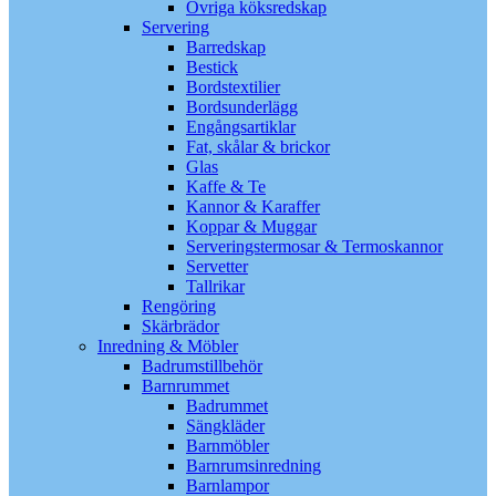
Övriga köksredskap
Servering
Barredskap
Bestick
Bordstextilier
Bordsunderlägg
Engångsartiklar
Fat, skålar & brickor
Glas
Kaffe & Te
Kannor & Karaffer
Koppar & Muggar
Serveringstermosar & Termoskannor
Servetter
Tallrikar
Rengöring
Skärbrädor
Inredning & Möbler
Badrumstillbehör
Barnrummet
Badrummet
Sängkläder
Barnmöbler
Barnrumsinredning
Barnlampor