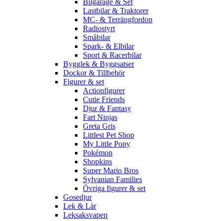
Bilgarage & Set
Lastbilar & Traktorer
MC- & Terrängfordon
Radiostyrt
Småbilar
Spark- & Elbilar
Sport & Racerbilar
Bygglek & Byggsatser
Dockor & Tillbehör
Figurer & set
Actionfigurer
Cutie Friends
Djur & Fantasy
Fart Ninjas
Greta Gris
Littlest Pet Shop
My Little Pony
Pokémon
Shopkins
Super Mario Bros
Sylvanian Families
Övriga figurer & set
Gosedjur
Lek & Lär
Leksaksvapen