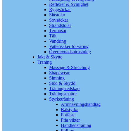
Reflexer & Synlighet
Ryggsäckar
Sittstolar
Sovsäckar
Strandstolar
Termosar
Tält
Vandring
Vattensäker förvaring
Överlevnadsutrustning
Jakt & Skytte
Träning
Massage & Stretching
Shapewear
Simning
Stöd & Skydd
Träningsredskap
Träningsmattor
Styrketräning
Armhävningshandtag
Bålstyrka
Fotfäste
Fria vikter
Handledsträning
Pull-up