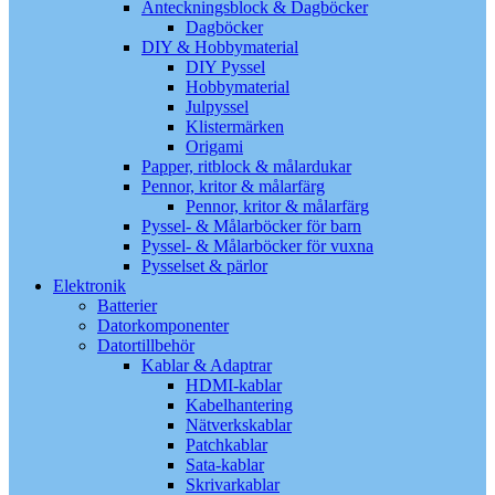
Anteckningsblock & Dagböcker
Dagböcker
DIY & Hobbymaterial
DIY Pyssel
Hobbymaterial
Julpyssel
Klistermärken
Origami
Papper, ritblock & målardukar
Pennor, kritor & målarfärg
Pennor, kritor & målarfärg
Pyssel- & Målarböcker för barn
Pyssel- & Målarböcker för vuxna
Pysselset & pärlor
Elektronik
Batterier
Datorkomponenter
Datortillbehör
Kablar & Adaptrar
HDMI-kablar
Kabelhantering
Nätverkskablar
Patchkablar
Sata-kablar
Skrivarkablar