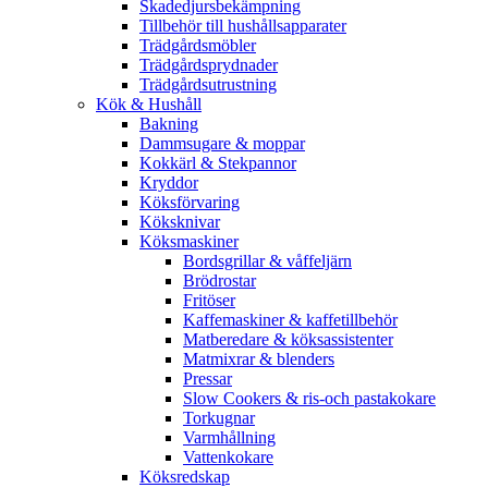
Skadedjursbekämpning
Tillbehör till hushållsapparater
Trädgårdsmöbler
Trädgårdsprydnader
Trädgårdsutrustning
Kök & Hushåll
Bakning
Dammsugare & moppar
Kokkärl & Stekpannor
Kryddor
Köksförvaring
Köksknivar
Köksmaskiner
Bordsgrillar & våffeljärn
Brödrostar
Fritöser
Kaffemaskiner & kaffetillbehör
Matberedare & köksassistenter
Matmixrar & blenders
Pressar
Slow Cookers & ris-och pastakokare
Torkugnar
Varmhållning
Vattenkokare
Köksredskap