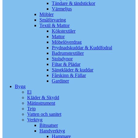
Tändare & tändstickor
Värmeljus
Möbler
Småförvaring
Textil & Mattor
Kökstextiler
Mattor
Möbelöverdrag
Prydnadskuddar & Kuddfodral
Badrumstextilier
Stolsdynor
Filtar & Plädar
Sängkläder & kuddar
Fårskinn & Fällar
Gardiner
Bygg
El
Kläder & Skydd
Mätinstrument
Tejp
Vatten och sanitet
Verktyg
Bitssatser
Handverktyg
Hammare