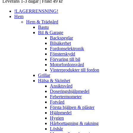
Close
Leverans 1-3 dagar | Frakt 49 kr
Menu
!LAGERRENSNING!
Hem
Hem & Trädgård
Bastu
Bil & Garage
Backspeglar
Bilsäkerhet
Fordonselektronik
Fönsterskydd
Förvaring till bil
Motorfordonsvård
Vinterprodukter till fordon
Grillar
Hälsa & Skönhet
Ansiktsvård
Doseringshjälpmedel
Febertermometer
Fotvård
Första hjälpen & plåster
Hjälpmedel
Hygien
Hårborttagning & rakning
Löshår