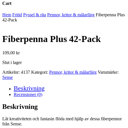
Cart
Close
Hem
Fritid
Pyssel & rita
Pennor, kritor & målarfärg
Fiberpenna Plus
Cart
42-Pack
Fiberpenna Plus 42-Pack
109,00
kr
Slut i lager
Artikelnr:
4137
Kategori:
Pennor, kritor & målarfärg
Varumärke:
Sense
Beskrivning
Recensioner (0)
Beskrivning
Låt kreativiteten och fantasin flöda med hjälp av dessa fiberpennor
från Sense.