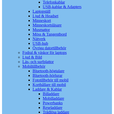
Telefonkablar
USB-kablar & Adapters
Laptopställ
Ljud & Headset
Minneskort
Minneskortsläsare
Musmattor
Möss & Tangentbord
Nätverk
USB-hub
Övriga datortillbehör
Fodral & väskor för laptops
Ljud & Bild
Läs- och surfplattor
Mobiltillbehör
Bluetooth-högtalare
Bluetooth-hörlurar
Fototillbehör till mobil
Korthållare till mobil
Laddare & Kablar
Billaddare
Mobilladdare
Powerbanks
Reseladdare
Trådlösa laddare