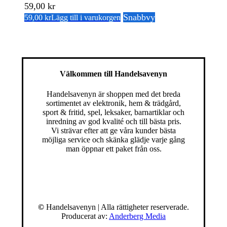
59,00
kr
Snabbvy
59,00
kr
Lägg till i varukorgen
Välkommen till Handelsavenyn
Handelsavenyn är shoppen med det breda
sortimentet av elektronik, hem & trädgård,
sport & fritid, spel, leksaker, barnartiklar och
inredning av god kvalité och till bästa pris.
Vi strävar efter att ge våra kunder bästa
möjliga service och skänka glädje varje gång
man öppnar ett paket från oss.
©
Handelsavenyn | Alla rättigheter reserverade.
Producerat av:
Anderberg Media