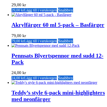
29,00
kr
Snabbvy
29,00
kr
Lägg till i varukorgen
Akrylfärger 60 ml 5-pack – Basfärger
79,00
kr
Snabbvy
79,00
kr
Lägg till i varukorgen
Pennsats Blyertspennor med sudd 12-
Pack
24,00
kr
Snabbvy
24,00
kr
Lägg till i varukorgen
Teddy’s style 6-pack mini-highlighters
med neonfärger