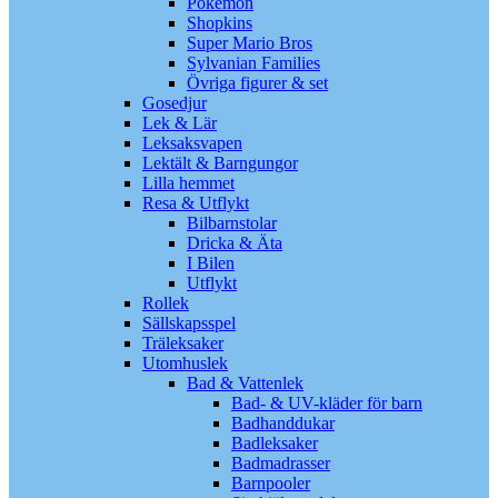
Pokémon
Shopkins
Super Mario Bros
Sylvanian Families
Övriga figurer & set
Gosedjur
Lek & Lär
Leksaksvapen
Lektält & Barngungor
Lilla hemmet
Resa & Utflykt
Bilbarnstolar
Dricka & Äta
I Bilen
Utflykt
Rollek
Sällskapsspel
Träleksaker
Utomhuslek
Bad & Vattenlek
Bad- & UV-kläder för barn
Badhanddukar
Badleksaker
Badmadrasser
Barnpooler