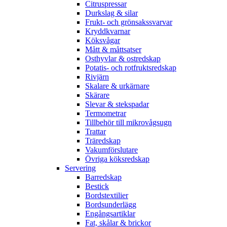
Citruspressar
Durkslag & silar
Frukt- och grönsakssvarvar
Kryddkvarnar
Köksvågar
Mått & måttsatser
Osthyvlar & ostredskap
Potatis- och rotfruktsredskap
Rivjärn
Skalare & urkärnare
Skärare
Slevar & stekspadar
Termometrar
Tillbehör till mikrovågsugn
Trattar
Träredskap
Vakumförslutare
Övriga köksredskap
Servering
Barredskap
Bestick
Bordstextilier
Bordsunderlägg
Engångsartiklar
Fat, skålar & brickor