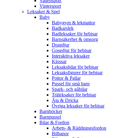
Vattensport
Vintersport
Leksaker & Spel
Baby
Babygym & lekmattor
Badkarslek
Badleksaker för bebisar
Barnsäkerhet & omsorg
Dragdjur
Gosedjur för bebisar
Interaktiva leksaker
Klossar
Leksaksbilar för bebisar
Leksaksfigurer för bebisar
Pottor & Pallar
Pussel för små barn
Spark- och gåbilar
Träleksaker för bebisar
Äta & Dricka
Övriga leksaker för bebisar
Barnböcker
Barnpussel
Bilar & Fordon
Arbets- & Räddningsfordon
Bilbanor