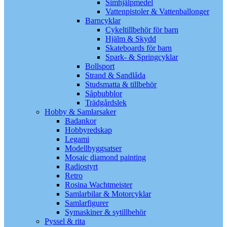
Simhjälpmedel
Vattenpistoler & Vattenballonger
Barncyklar
Cykeltillbehör för barn
Hjälm & Skydd
Skateboards för barn
Spark- & Springcyklar
Bollsport
Strand & Sandlåda
Studsmatta & tillbehör
Såpbubblor
Trädgårdslek
Hobby & Samlarsaker
Badankor
Hobbyredskap
Legami
Modellbyggsatser
Mosaic diamond painting
Radiostyrt
Retro
Rosina Wachtmeister
Samlarbilar & Motorcyklar
Samlarfigurer
Symaskiner & sytillbehör
Pyssel & rita