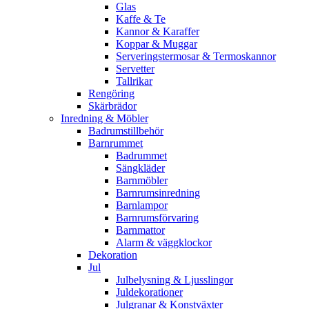
Glas
Kaffe & Te
Kannor & Karaffer
Koppar & Muggar
Serveringstermosar & Termoskannor
Servetter
Tallrikar
Rengöring
Skärbrädor
Inredning & Möbler
Badrumstillbehör
Barnrummet
Badrummet
Sängkläder
Barnmöbler
Barnrumsinredning
Barnlampor
Barnrumsförvaring
Barnmattor
Alarm & väggklockor
Dekoration
Jul
Julbelysning & Ljusslingor
Juldekorationer
Julgranar & Konstväxter