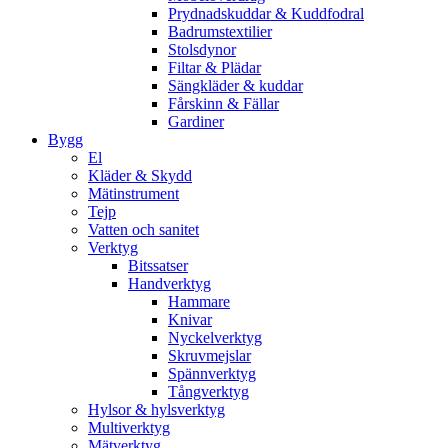
Prydnadskuddar & Kuddfodral
Badrumstextilier
Stolsdynor
Filtar & Plädar
Sängkläder & kuddar
Fårskinn & Fällar
Gardiner
Bygg
El
Kläder & Skydd
Mätinstrument
Tejp
Vatten och sanitet
Verktyg
Bitssatser
Handverktyg
Hammare
Knivar
Nyckelverktyg
Skruvmejslar
Spännverktyg
Tångverktyg
Hylsor & hylsverktyg
Multiverktyg
Mätverktyg