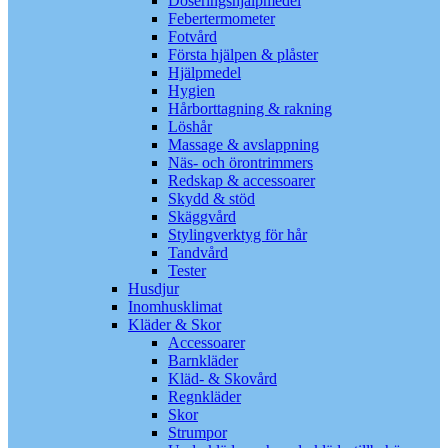
Doseringshjälpmedel
Febertermometer
Fotvård
Första hjälpen & plåster
Hjälpmedel
Hygien
Hårborttagning & rakning
Löshår
Massage & avslappning
Näs- och örontrimmers
Redskap & accessoarer
Skydd & stöd
Skäggvård
Stylingverktyg för hår
Tandvård
Tester
Husdjur
Inomhusklimat
Kläder & Skor
Accessoarer
Barnkläder
Kläd- & Skovård
Regnkläder
Skor
Strumpor