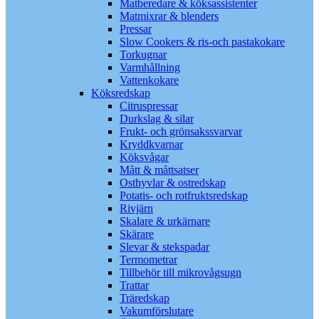
Matberedare & köksassistenter
Matmixrar & blenders
Pressar
Slow Cookers & ris-och pastakokare
Torkugnar
Varmhållning
Vattenkokare
Köksredskap
Citruspressar
Durkslag & silar
Frukt- och grönsakssvarvar
Kryddkvarnar
Köksvågar
Mått & måttsatser
Osthyvlar & ostredskap
Potatis- och rotfruktsredskap
Rivjärn
Skalare & urkärnare
Skärare
Slevar & stekspadar
Termometrar
Tillbehör till mikrovågsugn
Trattar
Träredskap
Vakumförslutare