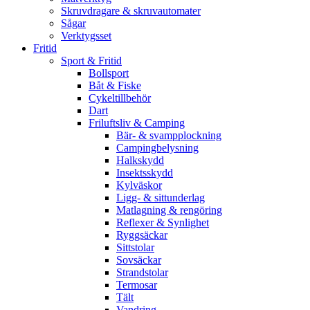
Skruvdragare & skruvautomater
Sågar
Verktygsset
Fritid
Sport & Fritid
Bollsport
Båt & Fiske
Cykeltillbehör
Dart
Friluftsliv & Camping
Bär- & svampplockning
Campingbelysning
Halkskydd
Insektsskydd
Kylväskor
Ligg- & sittunderlag
Matlagning & rengöring
Reflexer & Synlighet
Ryggsäckar
Sittstolar
Sovsäckar
Strandstolar
Termosar
Tält
Vandring