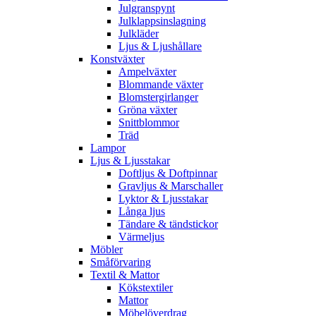
Julgranspynt
Julklappsinslagning
Julkläder
Ljus & Ljushållare
Konstväxter
Ampelväxter
Blommande växter
Blomstergirlanger
Gröna växter
Snittblommor
Träd
Lampor
Ljus & Ljusstakar
Doftljus & Doftpinnar
Gravljus & Marschaller
Lyktor & Ljusstakar
Långa ljus
Tändare & tändstickor
Värmeljus
Möbler
Småförvaring
Textil & Mattor
Kökstextiler
Mattor
Möbelöverdrag