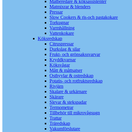
Matberedare & köksassistenter
Matmixrar & blenders
Pressar
Slow Cookers & ris-och pastakokare
Torkugnar
Varmhållning
Vattenkokare
Köksredskap
Citruspressar
Durkslag & silar
Frukt- och grönsakssvarvar
Kryddkvarnar
Köksvågar
Mått & måttsatser
Osthyvlar & ostredskap
Potatis- och rotfruktsredskap
Rivjärn
Skalare & urkärnare
Skärare
Slevar & stekspadar
Termometrar
Tillbehör till mikrovågsugn
Trattar
Träredskap
Vakumförslutare