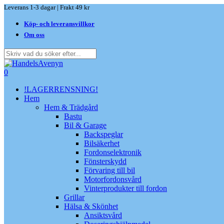
Skip
Leverans 1-3 dagar | Frakt 49 kr
to
Köp- och leveransvillkor
main
content
Om oss
Close
Search
search
0
Menu
!LAGERRENSNING!
Hem
Hem & Trädgård
Bastu
Bil & Garage
Backspeglar
Bilsäkerhet
Fordonselektronik
Fönsterskydd
Förvaring till bil
Motorfordonsvård
Vinterprodukter till fordon
Grillar
Hälsa & Skönhet
Ansiktsvård