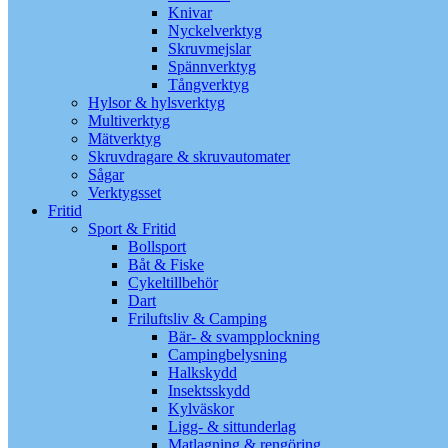
Knivar
Nyckelverktyg
Skruvmejslar
Spännverktyg
Tångverktyg
Hylsor & hylsverktyg
Multiverktyg
Mätverktyg
Skruvdragare & skruvautomater
Sågar
Verktygsset
Fritid
Sport & Fritid
Bollsport
Båt & Fiske
Cykeltillbehör
Dart
Friluftsliv & Camping
Bär- & svampplockning
Campingbelysning
Halkskydd
Insektsskydd
Kylväskor
Ligg- & sittunderlag
Matlagning & rengöring