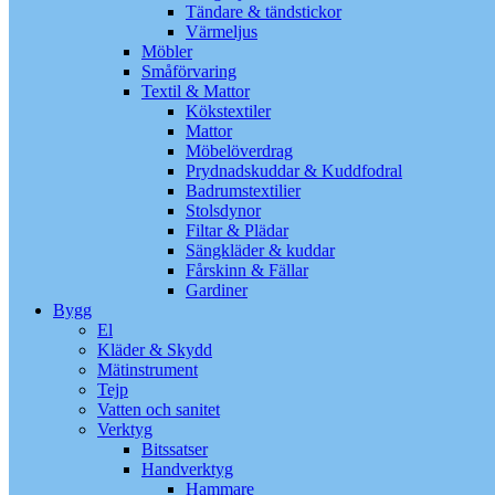
Tändare & tändstickor
Värmeljus
Möbler
Småförvaring
Textil & Mattor
Kökstextiler
Mattor
Möbelöverdrag
Prydnadskuddar & Kuddfodral
Badrumstextilier
Stolsdynor
Filtar & Plädar
Sängkläder & kuddar
Fårskinn & Fällar
Gardiner
Bygg
El
Kläder & Skydd
Mätinstrument
Tejp
Vatten och sanitet
Verktyg
Bitssatser
Handverktyg
Hammare