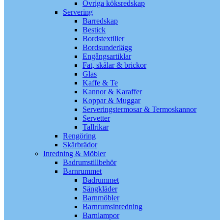
Övriga köksredskap
Servering
Barredskap
Bestick
Bordstextilier
Bordsunderlägg
Engångsartiklar
Fat, skålar & brickor
Glas
Kaffe & Te
Kannor & Karaffer
Koppar & Muggar
Serveringstermosar & Termoskannor
Servetter
Tallrikar
Rengöring
Skärbrädor
Inredning & Möbler
Badrumstillbehör
Barnrummet
Badrummet
Sängkläder
Barnmöbler
Barnrumsinredning
Barnlampor