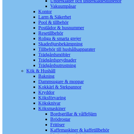
Underkläder och underklädestillbehör
Vakuumpåsar
Kontor
Larm & Säkerhet
Pool & tillbehör
Postlådor & husnummer
Resetillbehör
Roliga & smarta grejer
Skadedjursbekämpning
Tillbehör till hushållsapparater
Trädgårdsmöbler
Trädgårdsprydnader
Trädgårdsutrustning
Kök & Hushåll
Bakning
Dammsugare & moppar
Kokkärl & Stekpannor
Kryddor
Köksförvaring
Köksknivar
Köksmaskiner
Bordsgrillar & våffeljärn
Brödrostar
Fritöser
Kaffemaskiner & kaffetillbehör