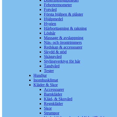
Doseringshjälpmedel
Febertermometer
Fotvård
Första hjälpen & plåster
Hjälpmedel
Hygien
Hårborttagning & rakning
Löshår
Massage & avslappning
Näs- och örontrimmers
Redskap & accessoarer
Skydd & stöd
Skäggvård
Stylingverktyg för hår
Tandvård
Tester
Husdjur
Inomhusklimat
Kläder & Skor
Accessoarer
Barnkläder
Kläd- & Skovård
Regnkläder
Skor
Strumpor