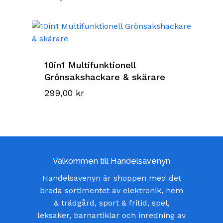
10in1 Multifunktionell
Grönsakshackare & skärare
299,00
kr
Välkommen till Handelsavenyn
Handelsavenyn är shoppen med det
breda sortimentet av elektronik, hem
& trädgård, sport & fritid, spel,
leksaker, barnartiklar och inredning av