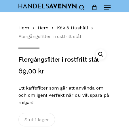
Skip
Menu
to
Close
Cart
search
Cart
main
content
Hem
Hem
Kök & Hushåll
Flergångsfilter i rostfritt stål
Flergångsfilter i rostfritt stål
69,00
kr
Ett kaffefilter som går att använda om
och om igen! Perfekt när du vill spara på
miljön!
Slut i lager