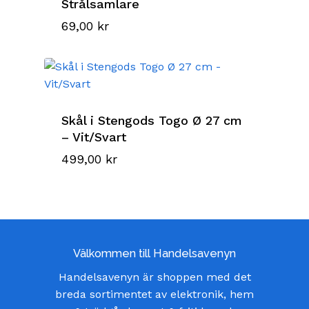
Strålsamlare
69,00
kr
Skål i Stengods Togo Ø 27 cm
– Vit/Svart
499,00
kr
Välkommen till Handelsavenyn
Handelsavenyn är shoppen med det
breda sortimentet av elektronik, hem