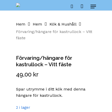
Skip
Menu
to
Close
Cart
search
Cart
main
content
Hem
Hem
Kök & Hushåll
Förvaring/hängare för kastrullock – Vitt
fäste
Förvaring/hängare för
kastrullock – Vitt fäste
49,00
kr
Spar utrymme i ditt kök med denna
hängare för kastrullock.
2 i lager