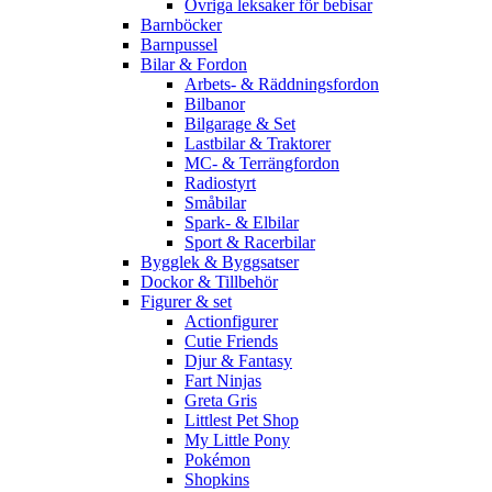
Övriga leksaker för bebisar
Barnböcker
Barnpussel
Bilar & Fordon
Arbets- & Räddningsfordon
Bilbanor
Bilgarage & Set
Lastbilar & Traktorer
MC- & Terrängfordon
Radiostyrt
Småbilar
Spark- & Elbilar
Sport & Racerbilar
Bygglek & Byggsatser
Dockor & Tillbehör
Figurer & set
Actionfigurer
Cutie Friends
Djur & Fantasy
Fart Ninjas
Greta Gris
Littlest Pet Shop
My Little Pony
Pokémon
Shopkins