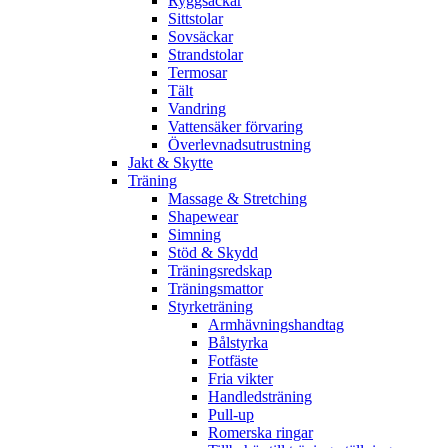
Ryggsäckar
Sittstolar
Sovsäckar
Strandstolar
Termosar
Tält
Vandring
Vattensäker förvaring
Överlevnadsutrustning
Jakt & Skytte
Träning
Massage & Stretching
Shapewear
Simning
Stöd & Skydd
Träningsredskap
Träningsmattor
Styrketräning
Armhävningshandtag
Bålstyrka
Fotfäste
Fria vikter
Handledsträning
Pull-up
Romerska ringar