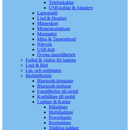
Telefonkablar
USB-kablar & Adapters
Laptopställ
Ljud & Headset
Minneskort
Minneskortsläsare
Musmattor
Möss & Tangentbord
Nätverk
USB-hub
Övriga datortillbehör
Fodral & väskor för laptops
Ljud & Bild
Läs- och surfplattor
Mobiltillbehör
Bluetooth-högtalare
Bluetooth-hörlurar
Fototillbehör till mobil
Korthållare till mobil
Laddare & Kablar
Billaddare
Mobilladdare
Powerbanks
Reseladdare
Trådlösa laddare