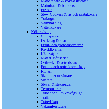
Matberedare & köksassistenter
Matmixrar & blenders
Pressar
Slow Cookers & ris-och pastakokare
Torkugnar
Varmhållning
Vattenkokare
Köksredskap
Citruspressar
Durkslag & silar
Frukt- och grönsakssvarvar
Kryddkvarnar
Köksvågar
Mått & måttsatser
Osthyvlar & ostredskap
Potatis- och rotfruktsredskap
Rivjärn
Skalare & urkärnare
Skärare
Slevar & stekspadar
Termometrar
Tillbehör till mikrovågsugn
Trattar
Träredskap
Vakumförslutare