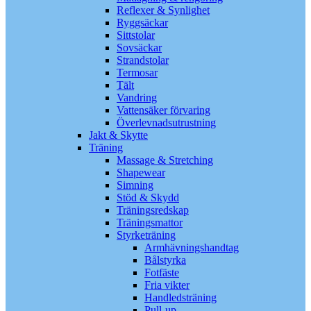
Reflexer & Synlighet
Ryggsäckar
Sittstolar
Sovsäckar
Strandstolar
Termosar
Tält
Vandring
Vattensäker förvaring
Överlevnadsutrustning
Jakt & Skytte
Träning
Massage & Stretching
Shapewear
Simning
Stöd & Skydd
Träningsredskap
Träningsmattor
Styrketräning
Armhävningshandtag
Bålstyrka
Fotfäste
Fria vikter
Handledsträning
Pull-up