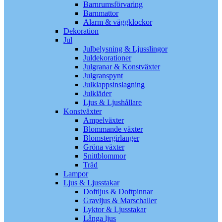
Barnrumsförvaring
Barnmattor
Alarm & väggklockor
Dekoration
Jul
Julbelysning & Ljusslingor
Juldekorationer
Julgranar & Konstväxter
Julgranspynt
Julklappsinslagning
Julkläder
Ljus & Ljushållare
Konstväxter
Ampelväxter
Blommande växter
Blomstergirlanger
Gröna växter
Snittblommor
Träd
Lampor
Ljus & Ljusstakar
Doftljus & Doftpinnar
Gravljus & Marschaller
Lyktor & Ljusstakar
Långa ljus