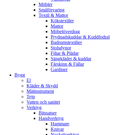
Möbler
Småförvaring
Textil & Mattor
Kökstextiler
Mattor
Möbelöverdrag
Prydnadskuddar & Kuddfodral
Badrumstextilier
Stolsdynor
Filtar & Plädar
Sängkläder & kuddar
Fårskinn & Fällar
Gardiner
Bygg
El
Kläder & Skydd
Mätinstrument
Tejp
Vatten och sanitet
Verktyg
Bitssatser
Handverktyg
Hammare
Knivar
Nyckelverktyg