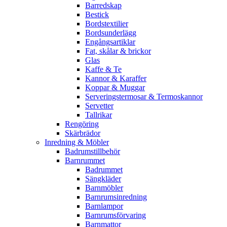
Barredskap
Bestick
Bordstextilier
Bordsunderlägg
Engångsartiklar
Fat, skålar & brickor
Glas
Kaffe & Te
Kannor & Karaffer
Koppar & Muggar
Serveringstermosar & Termoskannor
Servetter
Tallrikar
Rengöring
Skärbrädor
Inredning & Möbler
Badrumstillbehör
Barnrummet
Badrummet
Sängkläder
Barnmöbler
Barnrumsinredning
Barnlampor
Barnrumsförvaring
Barnmattor