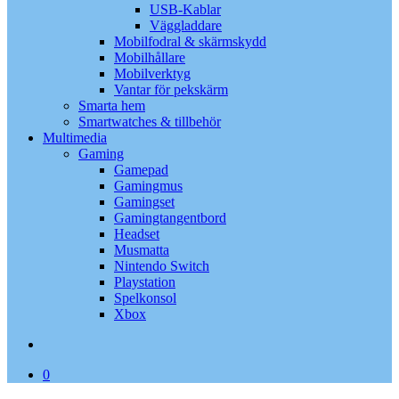
USB-Kablar
Väggladdare
Mobilfodral & skärmskydd
Mobilhållare
Mobilverktyg
Vantar för pekskärm
Smarta hem
Smartwatches & tillbehör
Multimedia
Gaming
Gamepad
Gamingmus
Gamingset
Gamingtangentbord
Headset
Musmatta
Nintendo Switch
Playstation
Spelkonsol
Xbox
search
0