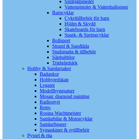
Simhjälpmedel
Vattenpistoler & Vattenballonger
Barncyklar
Cykeltillbehör för barn
Hjälm & Skydd
Skateboards för barn
Spark- & Springcyklar
Bollsport
Strand & Sandlåda
Studsmatta & tillbehör
Såpbubblor
Trädgårdslek
Hobby & Samlarsaker
Badankor
Hobbyredskap
Legami
Modellbyggsatser
Mosaic diamond painting
Radiostyrt
Retro
Rosina Wachtmeister
Samlarbilar & Motorcyklar
Samlarfigurer
Symaskiner & sytillbehör
Pyssel & rita