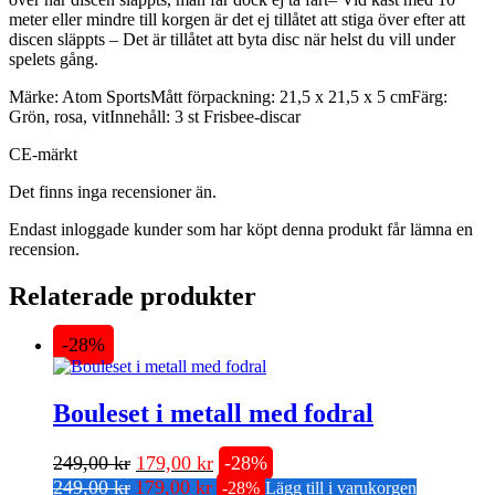
meter eller mindre till korgen är det ej tillåtet att stiga över efter att
discen släppts – Det är tillåtet att byta disc när helst du vill under
spelets gång.
Märke: Atom SportsMått förpackning: 21,5 x 21,5 x 5 cmFärg:
Grön, rosa, vitInnehåll: 3 st Frisbee-discar
CE-märkt
Det finns inga recensioner än.
Endast inloggade kunder som har köpt denna produkt får lämna en
recension.
Relaterade produkter
-28%
Bouleset i metall med fodral
Det
Det
249,00
kr
179,00
kr
-28%
Det
Det
ursprungliga
nuvarande
249,00
kr
179,00
kr
-28%
Lägg till i varukorgen