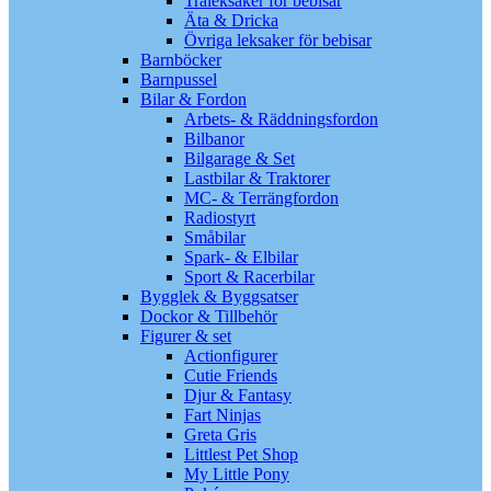
Träleksaker för bebisar
Äta & Dricka
Övriga leksaker för bebisar
Barnböcker
Barnpussel
Bilar & Fordon
Arbets- & Räddningsfordon
Bilbanor
Bilgarage & Set
Lastbilar & Traktorer
MC- & Terrängfordon
Radiostyrt
Småbilar
Spark- & Elbilar
Sport & Racerbilar
Bygglek & Byggsatser
Dockor & Tillbehör
Figurer & set
Actionfigurer
Cutie Friends
Djur & Fantasy
Fart Ninjas
Greta Gris
Littlest Pet Shop
My Little Pony