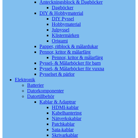
Anteckningsblock & Dagböcker
Dagböcker
DIY & Hobbymaterial
DIY Pyssel
Hobbymaterial
Julpyssel
Klistermärken
Origami
Papper, ritblock & målardukar
Pennor, kritor & målarfärg
Pennor, kritor & målarfärg
Pyssel- & Målarböcker för barn
Pyssel- & Målarböcker för vuxna
Pysselset & pärlor
Elektronik
Batterier
Datorkomponenter
Datortillbehör
Kablar & Adaptrar
HDMI-kablar
Kabelhantering
Nätverkskablar
Patchkablar
Sata-kablar
Skrivarkablar