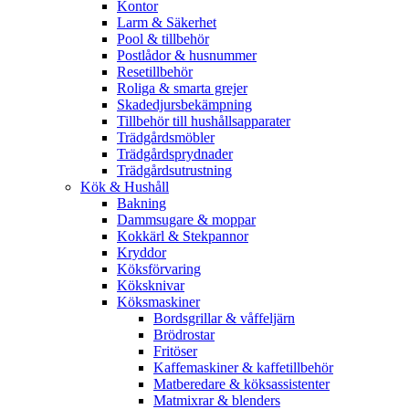
Kontor
Larm & Säkerhet
Pool & tillbehör
Postlådor & husnummer
Resetillbehör
Roliga & smarta grejer
Skadedjursbekämpning
Tillbehör till hushållsapparater
Trädgårdsmöbler
Trädgårdsprydnader
Trädgårdsutrustning
Kök & Hushåll
Bakning
Dammsugare & moppar
Kokkärl & Stekpannor
Kryddor
Köksförvaring
Köksknivar
Köksmaskiner
Bordsgrillar & våffeljärn
Brödrostar
Fritöser
Kaffemaskiner & kaffetillbehör
Matberedare & köksassistenter
Matmixrar & blenders