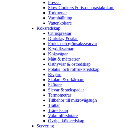
Pressar
Slow Cookers & ris-och pastakokare
Torkugnar
Varmhållning
Vattenkokare
Köksredskap
Citruspressar
Durkslag & silar
Frukt- och grönsakssvarvar
Kryddkvarnar
Köksvågar
Mått & måttsatser
Osthyvlar & ostredskap
Potatis- och rotfruktsredskap
Rivjärn
Skalare & urkärnare
Skärare
Slevar & stekspadar
Termometrar
Tillbehör till mikrovågsugn
Trattar
Träredskap
Vakumförslutare
Övriga köksredskap
Servering