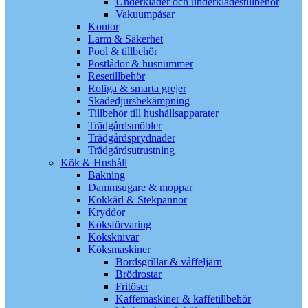
Underkläder och underklädestillbehör
Vakuumpåsar
Kontor
Larm & Säkerhet
Pool & tillbehör
Postlådor & husnummer
Resetillbehör
Roliga & smarta grejer
Skadedjursbekämpning
Tillbehör till hushållsapparater
Trädgårdsmöbler
Trädgårdsprydnader
Trädgårdsutrustning
Kök & Hushåll
Bakning
Dammsugare & moppar
Kokkärl & Stekpannor
Kryddor
Köksförvaring
Köksknivar
Köksmaskiner
Bordsgrillar & våffeljärn
Brödrostar
Fritöser
Kaffemaskiner & kaffetillbehör