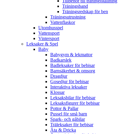
Tillbehör till träningsställning
Träningsband
Träningsredskap för ben
Träningsutrustning
Vattenflaskor
Utomhusspel
Vattensport
Vintersport
Leksaker & Spel
Baby
Babygym & lekmattor
Badkarslek
Badleksaker för bebisar
Barnsäkerhet & omsorg
Dragdjur
Gosedjur för bebisar
Interaktiva leksaker
Klossar
Leksaksbilar för bebisar
Leksaksfigurer för bebisar
Pottor & Pallar
Pussel för små barn
Spark- och gåbilar
Träleksaker för bebisar
Äta & Dricka