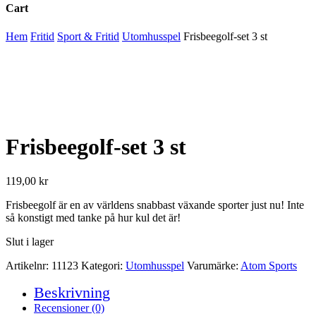
Cart
Close
Hem
Fritid
Sport & Fritid
Utomhusspel
Frisbeegolf-set 3 st
Cart
Frisbeegolf-set 3 st
119,00
kr
Frisbeegolf är en av världens snabbast växande sporter just nu! Inte
så konstigt med tanke på hur kul det är!
Slut i lager
Artikelnr:
11123
Kategori:
Utomhusspel
Varumärke:
Atom Sports
Beskrivning
Recensioner (0)