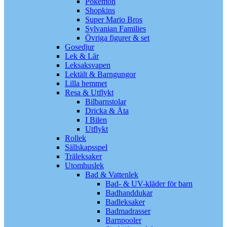
Pokémon
Shopkins
Super Mario Bros
Sylvanian Families
Övriga figurer & set
Gosedjur
Lek & Lär
Leksaksvapen
Lektält & Barngungor
Lilla hemmet
Resa & Utflykt
Bilbarnstolar
Dricka & Äta
I Bilen
Utflykt
Rollek
Sällskapsspel
Träleksaker
Utomhuslek
Bad & Vattenlek
Bad- & UV-kläder för barn
Badhanddukar
Badleksaker
Badmadrasser
Barnpooler