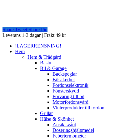
Share
Tweet
Share
Pin
Close
Leverans 1-3 dagar | Frakt 49 kr
Menu
!LAGERRENSNING!
Hem
Hem & Trädgård
Bastu
Bil & Garage
Backspeglar
Bilsäkerhet
Fordonselektronik
Fönsterskydd
Förvaring till bil
Motorfordonsvård
Vinterprodukter till fordon
Grillar
Hälsa & Skönhet
Ansiktsvård
Doseringshjälpmedel
Febertermometer