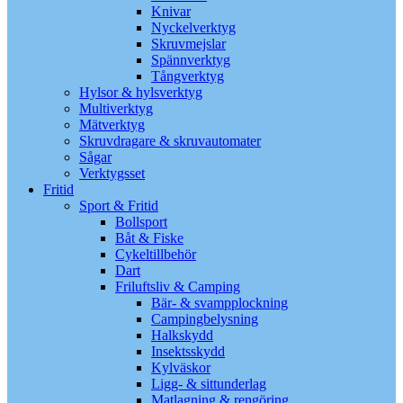
Knivar
Nyckelverktyg
Skruvmejslar
Spännverktyg
Tångverktyg
Hylsor & hylsverktyg
Multiverktyg
Mätverktyg
Skruvdragare & skruvautomater
Sågar
Verktygsset
Fritid
Sport & Fritid
Bollsport
Båt & Fiske
Cykeltillbehör
Dart
Friluftsliv & Camping
Bär- & svampplockning
Campingbelysning
Halkskydd
Insektsskydd
Kylväskor
Ligg- & sittunderlag
Matlagning & rengöring