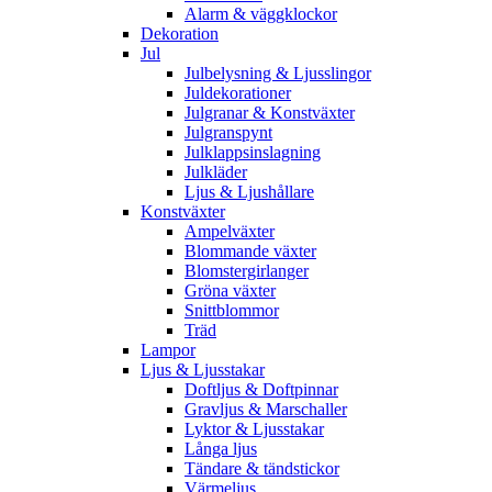
Alarm & väggklockor
Dekoration
Jul
Julbelysning & Ljusslingor
Juldekorationer
Julgranar & Konstväxter
Julgranspynt
Julklappsinslagning
Julkläder
Ljus & Ljushållare
Konstväxter
Ampelväxter
Blommande växter
Blomstergirlanger
Gröna växter
Snittblommor
Träd
Lampor
Ljus & Ljusstakar
Doftljus & Doftpinnar
Gravljus & Marschaller
Lyktor & Ljusstakar
Långa ljus
Tändare & tändstickor
Värmeljus