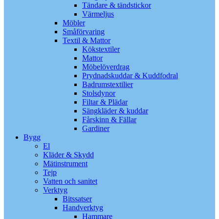
Tändare & tändstickor
Värmeljus
Möbler
Småförvaring
Textil & Mattor
Kökstextiler
Mattor
Möbelöverdrag
Prydnadskuddar & Kuddfodral
Badrumstextilier
Stolsdynor
Filtar & Plädar
Sängkläder & kuddar
Fårskinn & Fällar
Gardiner
Bygg
El
Kläder & Skydd
Mätinstrument
Tejp
Vatten och sanitet
Verktyg
Bitssatser
Handverktyg
Hammare