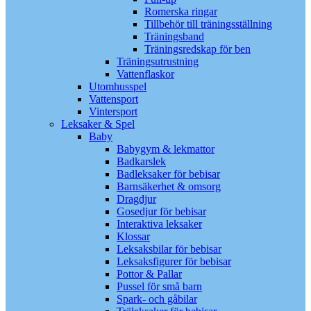
Romerska ringar
Tillbehör till träningsställning
Träningsband
Träningsredskap för ben
Träningsutrustning
Vattenflaskor
Utomhusspel
Vattensport
Vintersport
Leksaker & Spel
Baby
Babygym & lekmattor
Badkarslek
Badleksaker för bebisar
Barnsäkerhet & omsorg
Dragdjur
Gosedjur för bebisar
Interaktiva leksaker
Klossar
Leksaksbilar för bebisar
Leksaksfigurer för bebisar
Pottor & Pallar
Pussel för små barn
Spark- och gåbilar