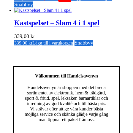
ursprungliga
nuvarande
priset
priset
Snabbvy
priset
priset
var:
är:
var:
är:
249,00 kr.
179,00 kr.
249,00 kr.
179,00 kr.
Kastspelset – Slam 4 i 1 spel
339,00
kr
Snabbvy
339,00
kr
Lägg till i varukorgen
Välkommen till Handelsavenyn
Handelsavenyn är shoppen med det breda
sortimentet av elektronik, hem & trädgård,
sport & fritid, spel, leksaker, barnartiklar och
inredning av god kvalité och till bästa pris.
Vi strävar efter att ge våra kunder bästa
möjliga service och skänka glädje varje gång
man öppnar ett paket från oss.