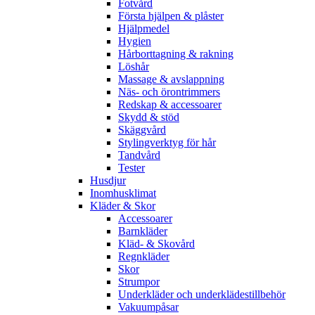
Fotvård
Första hjälpen & plåster
Hjälpmedel
Hygien
Hårborttagning & rakning
Löshår
Massage & avslappning
Näs- och örontrimmers
Redskap & accessoarer
Skydd & stöd
Skäggvård
Stylingverktyg för hår
Tandvård
Tester
Husdjur
Inomhusklimat
Kläder & Skor
Accessoarer
Barnkläder
Kläd- & Skovård
Regnkläder
Skor
Strumpor
Underkläder och underklädestillbehör
Vakuumpåsar