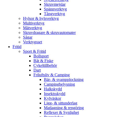
Skruvmejslar
Spännverktyg
Tångverktyg
Hylsor & hylsverktyg
Multiverktyg
Mätverktyg
Skruvdragare & skruvautomater
Sågar
Verktygsset
Fritid
Sport & Fritid
Bollsport
Båt & Fiske
Cykeltillbehör
Dart
Friluftsliv & Camping
Bär- & svampplockning
Campingbelysning
Halkskydd
Insektsskydd
Kylväskor
Ligg- & sittunderlag
Matlagning & rengöring
Reflexer & Synlighet