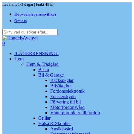
Skip
Leverans 1-3 dagar | Frakt 49 kr
to
Köp- och leveransvillkor
main
content
Om oss
Close
Search
search
0
Menu
!LAGERRENSNING!
Hem
Hem & Trädgård
Bastu
Bil & Garage
Backspeglar
Bilsäkerhet
Fordonselektronik
Fönsterskydd
Förvaring till bil
Motorfordonsvård
Vinterprodukter till fordon
Grillar
Hälsa & Skönhet
Ansiktsvård