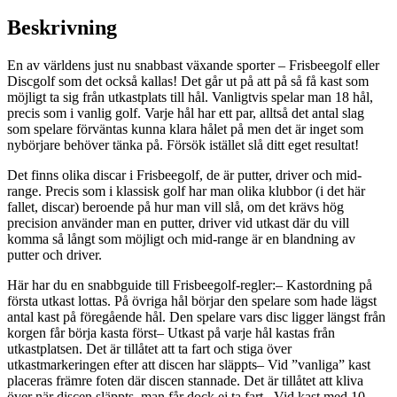
Beskrivning
En av världens just nu snabbast växande sporter – Frisbeegolf eller
Discgolf som det också kallas! Det går ut på att på så få kast som
möjligt ta sig från utkastplats till hål. Vanligtvis spelar man 18 hål,
precis som i vanlig golf. Varje hål har ett par, alltså det antal slag
som spelare förväntas kunna klara hålet på men det är inget som
nybörjare behöver tänka på. Försök istället slå ditt eget resultat!
Det finns olika discar i Frisbeegolf, de är putter, driver och mid-
range. Precis som i klassisk golf har man olika klubbor (i det här
fallet, discar) beroende på hur man vill slå, om det krävs hög
precision använder man en putter, driver vid utkast där du vill
komma så långt som möjligt och mid-range är en blandning av
putter och driver.
Här har du en snabbguide till Frisbeegolf-regler:– Kastordning på
första utkast lottas. På övriga hål börjar den spelare som hade lägst
antal kast på föregående hål. Den spelare vars disc ligger längst från
korgen får börja kasta först– Utkast på varje hål kastas från
utkastplatsen. Det är tillåtet att ta fart och stiga över
utkastmarkeringen efter att discen har släppts– Vid ”vanliga” kast
placeras främre foten där discen stannade. Det är tillåtet att kliva
över när discen släppts, man får dock ej ta fart– Vid kast med 10