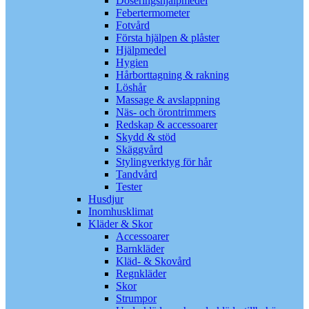
Doseringshjälpmedel
Febertermometer
Fotvård
Första hjälpen & plåster
Hjälpmedel
Hygien
Hårborttagning & rakning
Löshår
Massage & avslappning
Näs- och örontrimmers
Redskap & accessoarer
Skydd & stöd
Skäggvård
Stylingverktyg för hår
Tandvård
Tester
Husdjur
Inomhusklimat
Kläder & Skor
Accessoarer
Barnkläder
Kläd- & Skovård
Regnkläder
Skor
Strumpor