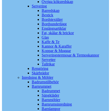
Övriga köksredskap
Servering
Barredskap
Bestick
Bordstextilier
Bordsunderlägg
Engångsartiklar
Fat, skålar & brickor
Glas
Kaffe & Te
Kannor & Karaffer
Koppar & Muggar
Serveringstermosar & Termoskannor
Servetter
Tallrikar
Rengöring
Skärbrädor
Inredning & Möbler
Badrumstillbehör
Barnrummet
Badrummet
Sängkläder
Barnmöbler
Barnrumsinredning
Barnlampor