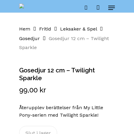
Skip
Menu
to
Close
Cart
search
Cart
main
content
Hem
Fritid
Leksaker & Spel
Gosedjur
Gosedjur 12 cm – Twilight
Sparkle
Gosedjur 12 cm – Twilight
Sparkle
99,00
kr
Återupplev berättelser från My Little
Pony-serien med Twilight Sparkle!
Slut i lager