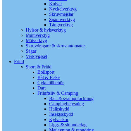
Knivar
Nyckelverktyg
Skruvmejslar
Spännverktyg
Tångverktyg
Hylsor & hylsverktyg
Multiverktyg
Mätverktyg
Skruvdragare & skruvautomater
Sågar
Verktygsset
Fritid
Sport & Fritid
Bollsport
Båt & Fiske
Cykeltillbehör
Dart
Friluftsliv & Camping
Bär- & svampplockning
Campingbelysning
Halkskydd
Insektsskydd
Kylväskor
Ligg- & sittunderlag
Matlagning & rengöring