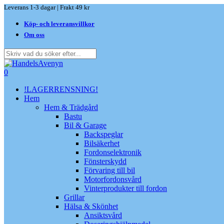
Skip
Leverans 1-3 dagar | Frakt 49 kr
to
Köp- och leveransvillkor
main
content
Om oss
Close
Search
search
0
Menu
!LAGERRENSNING!
Hem
Hem & Trädgård
Bastu
Bil & Garage
Backspeglar
Bilsäkerhet
Fordonselektronik
Fönsterskydd
Förvaring till bil
Motorfordonsvård
Vinterprodukter till fordon
Grillar
Hälsa & Skönhet
Ansiktsvård