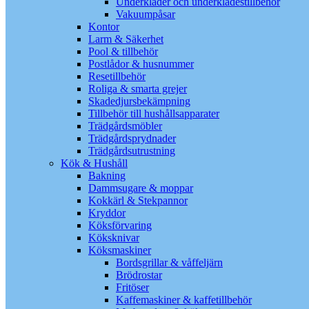
Underkläder och underklädestillbehör
Vakuumpåsar
Kontor
Larm & Säkerhet
Pool & tillbehör
Postlådor & husnummer
Resetillbehör
Roliga & smarta grejer
Skadedjursbekämpning
Tillbehör till hushållsapparater
Trädgårdsmöbler
Trädgårdsprydnader
Trädgårdsutrustning
Kök & Hushåll
Bakning
Dammsugare & moppar
Kokkärl & Stekpannor
Kryddor
Köksförvaring
Köksknivar
Köksmaskiner
Bordsgrillar & våffeljärn
Brödrostar
Fritöser
Kaffemaskiner & kaffetillbehör