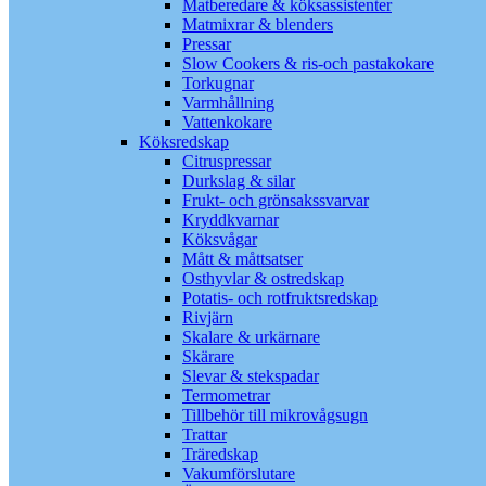
Matberedare & köksassistenter
Matmixrar & blenders
Pressar
Slow Cookers & ris-och pastakokare
Torkugnar
Varmhållning
Vattenkokare
Köksredskap
Citruspressar
Durkslag & silar
Frukt- och grönsakssvarvar
Kryddkvarnar
Köksvågar
Mått & måttsatser
Osthyvlar & ostredskap
Potatis- och rotfruktsredskap
Rivjärn
Skalare & urkärnare
Skärare
Slevar & stekspadar
Termometrar
Tillbehör till mikrovågsugn
Trattar
Träredskap
Vakumförslutare