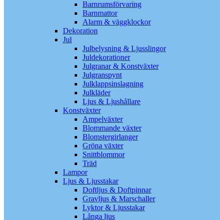
Barnrumsförvaring
Barnmattor
Alarm & väggklockor
Dekoration
Jul
Julbelysning & Ljusslingor
Juldekorationer
Julgranar & Konstväxter
Julgranspynt
Julklappsinslagning
Julkläder
Ljus & Ljushållare
Konstväxter
Ampelväxter
Blommande växter
Blomstergirlanger
Gröna växter
Snittblommor
Träd
Lampor
Ljus & Ljusstakar
Doftljus & Doftpinnar
Gravljus & Marschaller
Lyktor & Ljusstakar
Långa ljus