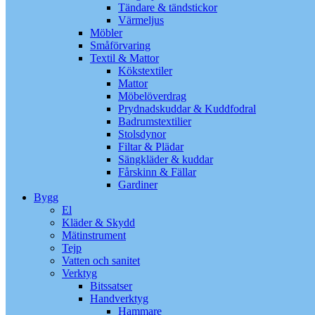
Tändare & tändstickor
Värmeljus
Möbler
Småförvaring
Textil & Mattor
Kökstextiler
Mattor
Möbelöverdrag
Prydnadskuddar & Kuddfodral
Badrumstextilier
Stolsdynor
Filtar & Plädar
Sängkläder & kuddar
Fårskinn & Fällar
Gardiner
Bygg
El
Kläder & Skydd
Mätinstrument
Tejp
Vatten och sanitet
Verktyg
Bitssatser
Handverktyg
Hammare