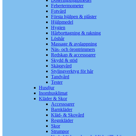
Doseringshjälpmedel
Febertermometer
Fotvård
Första hjälpen & plåster
Hjälpmedel
Hygien
Hårborttagning & rakning
Löshår
Massage & avslappning
Näs- och örontrimmers
Redskap & accessoarer
Skydd & stöd
Skäggvård
Stylingverktyg för hår
Tandvård
Tester
Husdjur
Inomhusklimat
Kläder & Skor
Accessoarer
Barnkläder
Kläd- & Skovård
Regnkläder
Skor
Strumpor