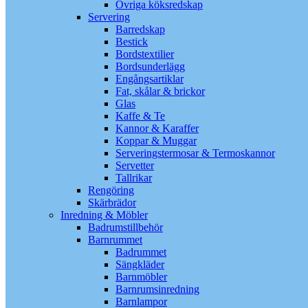
Övriga köksredskap
Servering
Barredskap
Bestick
Bordstextilier
Bordsunderlägg
Engångsartiklar
Fat, skålar & brickor
Glas
Kaffe & Te
Kannor & Karaffer
Koppar & Muggar
Serveringstermosar & Termoskannor
Servetter
Tallrikar
Rengöring
Skärbrädor
Inredning & Möbler
Badrumstillbehör
Barnrummet
Badrummet
Sängkläder
Barnmöbler
Barnrumsinredning
Barnlampor