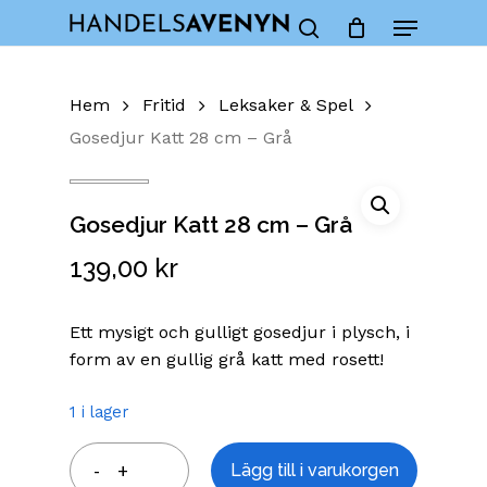
Skip
Menu
to
Close
Cart
search
Cart
main
content
Hem
Fritid
Leksaker & Spel
Gosedjur Katt 28 cm – Grå
Gosedjur Katt 28 cm – Grå
139,00
kr
Ett mysigt och gulligt gosedjur i plysch, i
form av en gullig grå katt med rosett!
1 i lager
Lägg till i varukorgen