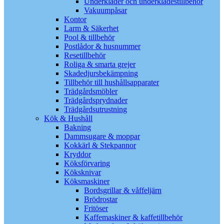
Underkläder och underklädestillbehör
Vakuumpåsar
Kontor
Larm & Säkerhet
Pool & tillbehör
Postlådor & husnummer
Resetillbehör
Roliga & smarta grejer
Skadedjursbekämpning
Tillbehör till hushållsapparater
Trädgårdsmöbler
Trädgårdsprydnader
Trädgårdsutrustning
Kök & Hushåll
Bakning
Dammsugare & moppar
Kokkärl & Stekpannor
Kryddor
Köksförvaring
Köksknivar
Köksmaskiner
Bordsgrillar & våffeljärn
Brödrostar
Fritöser
Kaffemaskiner & kaffetillbehör