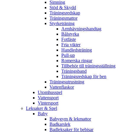
Simning
Stöd & Skydd
Träningsredskap
Träningsmattor
Styrketräning
Armhävningshandtag
Bålstyrka
Fotfäste
Fria vikter
Handledsträning
Pull-up
Romerska ringar
Tillbehör till träningsställning
Träningsband
Träningsredskap för ben
Träningsutrustning
Vattenflaskor
Utomhusspel
Vattensport
Vintersport
Leksaker & Spel
Baby
Babygym & lekmattor
Badkarslek
Badleksaker för bebisar