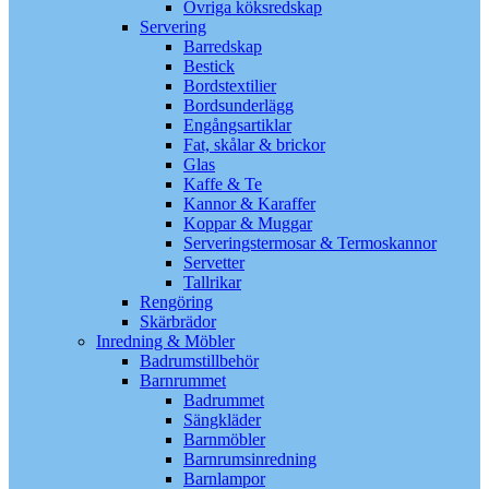
Övriga köksredskap
Servering
Barredskap
Bestick
Bordstextilier
Bordsunderlägg
Engångsartiklar
Fat, skålar & brickor
Glas
Kaffe & Te
Kannor & Karaffer
Koppar & Muggar
Serveringstermosar & Termoskannor
Servetter
Tallrikar
Rengöring
Skärbrädor
Inredning & Möbler
Badrumstillbehör
Barnrummet
Badrummet
Sängkläder
Barnmöbler
Barnrumsinredning
Barnlampor