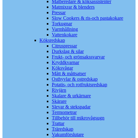
Matberedare & köksassistenter
Matmixrar & blenders
Pressar
Slow Cookers & ris-och pastakokare
Torkugnar
Varmhållning
Vattenkokare
Köksredskap
Citruspressar
Durkslag & silar
Frukt- och grönsakssvarvar
Kryddkvarnar
Köksvågar
Mått & måttsatser
Osthyvlar & ostredskap
Potatis- och rotfruktsredskap
Rivjärn
Skalare & urkärnare
Skärare
Slevar & stekspadar
Termometrar
Tillbehör till mikrovågsugn
Trattar
Träredskap
Vakumförslutare