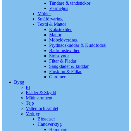
Tändare & tändstickor
Värmeljus
Möbler
Småförvaring
Textil & Mattor
Kökstextiler
Mattor
Möbelöverdrag
Prydnadskuddar & Kuddfodral
Badrumstextilier
Stolsdynor
Filtar & Plädar
Sängkläder & kuddar
Fårskinn & Fällar
Gardiner
Bygg
El
Kläder & Skydd
Mätinstrument
Tejp
Vatten och sanitet
Verktyg
Bitssatser
Handverktyg
Hammare