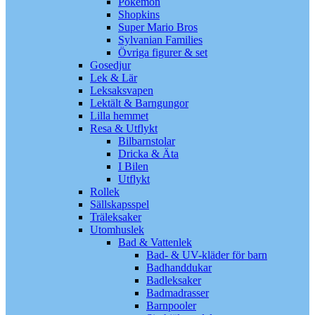
Pokémon
Shopkins
Super Mario Bros
Sylvanian Families
Övriga figurer & set
Gosedjur
Lek & Lär
Leksaksvapen
Lektält & Barngungor
Lilla hemmet
Resa & Utflykt
Bilbarnstolar
Dricka & Äta
I Bilen
Utflykt
Rollek
Sällskapsspel
Träleksaker
Utomhuslek
Bad & Vattenlek
Bad- & UV-kläder för barn
Badhanddukar
Badleksaker
Badmadrasser
Barnpooler