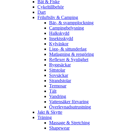
Båt & Fiske
Cykeltillbehör
Dart
Friluftsliv & Camping
Bär- & svampplockning
Campingbelysning
Halkskydd
Insektsskydd
Kylväskor
Ligg- & sittunderlag
Matlagning & rengöring
Reflexer & Synlighet
Ryggsäckar
Sittstolar
Sovsäckar
Strandstolar
Termosar
Tält
Vandring
Vattensäker förvaring
Överlevnadsutrustning
Jakt & Skytte
Träning
Massage & Stretching
Shapewear