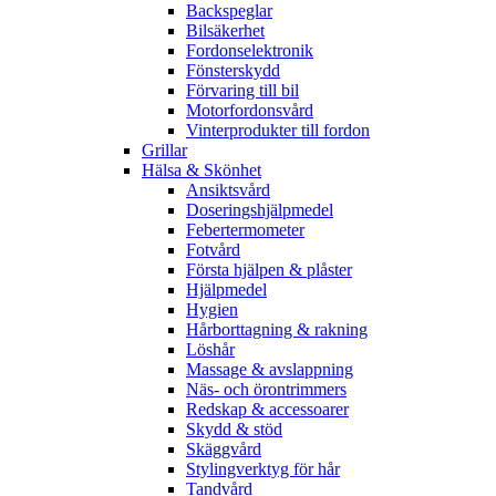
Backspeglar
Bilsäkerhet
Fordonselektronik
Fönsterskydd
Förvaring till bil
Motorfordonsvård
Vinterprodukter till fordon
Grillar
Hälsa & Skönhet
Ansiktsvård
Doseringshjälpmedel
Febertermometer
Fotvård
Första hjälpen & plåster
Hjälpmedel
Hygien
Hårborttagning & rakning
Löshår
Massage & avslappning
Näs- och örontrimmers
Redskap & accessoarer
Skydd & stöd
Skäggvård
Stylingverktyg för hår
Tandvård