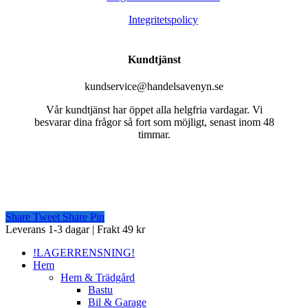
Integritetspolicy
Kundtjänst
kundservice@handelsavenyn.se
Vår kundtjänst har öppet alla helgfria vardagar. Vi
besvarar dina frågor så fort som möjligt, senast inom 48
timmar.
Share
Tweet
Share
Pin
Close
Leverans 1-3 dagar | Frakt 49 kr
Menu
!LAGERRENSNING!
Hem
Hem & Trädgård
Bastu
Bil & Garage