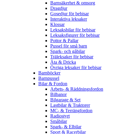
Barnsäkerhet & omsorg
Dragdjur
Gosedjur för bebisar
Interaktiva leksaker
Klossar
Leksaksbilar för bebisar
Leksaksfigurer för bebisar
Pottor & Pallar
Pussel för små barn
Spark- och gåbilar
Träleksaker för bebisar
Äta & Dricka
Övriga leksaker för bebisar
Barnböcker
Barnpussel
Bilar & Fordon
Arbets- & Räddningsfordon
Bilbanor
Bilgarage & Set
Lastbilar & Traktorer
MC- & Terrängfordon
Radiostyrt
Småbilar
Spark- & Elbilar
Sport & Racerbilar