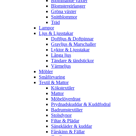
Blommande växter
Blomstergirlanger
Gröna växter
Snittblommor
Träd
Lampor
Ljus & Ljusstakar
Doftljus & Doftpinnar
Gravljus & Marschaller
Lyktor & Ljusstakar
Långa ljus
Tändare & tändstickor
Värmeljus
Möbler
Småförvaring
Textil & Mattor
Kökstextiler
Mattor
Möbelöverdrag
Prydnadskuddar & Kuddfodral
Badrumstextilier
Stolsdynor
Filtar & Plädar
Sängkläder & kuddar
Fårskinn & Fällar