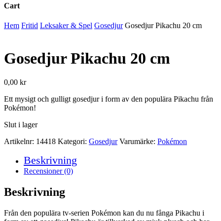
Cart
Close
Hem
Fritid
Leksaker & Spel
Gosedjur
Gosedjur Pikachu 20 cm
Cart
Gosedjur Pikachu 20 cm
0,00
kr
Ett mysigt och gulligt gosedjur i form av den populära Pikachu från
Pokémon!
Slut i lager
Artikelnr:
14418
Kategori:
Gosedjur
Varumärke:
Pokémon
Beskrivning
Recensioner (0)
Beskrivning
Från den populära tv-serien Pokémon kan du nu fånga Pikachu i