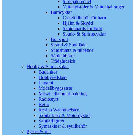
Simhjälpmedel
Vattenpistoler & Vattenballonger
Barncyklar
Cykeltillbehör för barn
Hjälm & Skydd
Skateboards för barn
Spark- & Springcyklar
Bollsport
Strand & Sandlåda
Studsmatta & tillbehör
Såpbubblor
Trädgårdslek
Hobby & Samlarsaker
Badankor
Hobbyredskap
Legami
Modellbyggsatser
Mosaic diamond painting
Radiostyrt
Retro
Rosina Wachtmeister
Samlarbilar & Motorcyklar
Samlarfigurer
Symaskiner & sytillbehör
Pyssel & rita