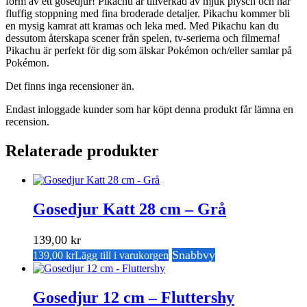
form av ett gosedjur! Pikachu är tillverkad av mjuk plysch och har
fluffig stoppning med fina broderade detaljer. Pikachu kommer bli
en mysig kamrat att kramas och leka med. Med Pikachu kan du
dessutom återskapa scener från spelen, tv-serierna och filmerna!
Pikachu är perfekt för dig som älskar Pokémon och/eller samlar på
Pokémon.
Det finns inga recensioner än.
Endast inloggade kunder som har köpt denna produkt får lämna en
recension.
Relaterade produkter
Gosedjur Katt 28 cm – Grå
139,00
kr
Snabbvy
139,00
kr
Lägg till i varukorgen
Gosedjur 12 cm – Fluttershy