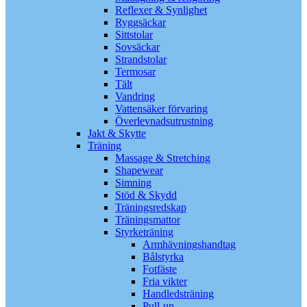
Reflexer & Synlighet
Ryggsäckar
Sittstolar
Sovsäckar
Strandstolar
Termosar
Tält
Vandring
Vattensäker förvaring
Överlevnadsutrustning
Jakt & Skytte
Träning
Massage & Stretching
Shapewear
Simning
Stöd & Skydd
Träningsredskap
Träningsmattor
Styrketräning
Armhävningshandtag
Bålstyrka
Fotfäste
Fria vikter
Handledsträning
Pull-up