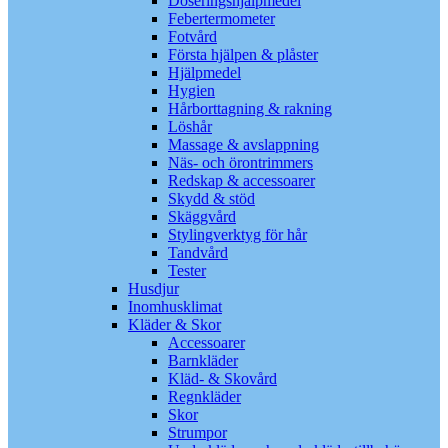
Doseringshjälpmedel
Febertermometer
Fotvård
Första hjälpen & plåster
Hjälpmedel
Hygien
Hårborttagning & rakning
Löshår
Massage & avslappning
Näs- och örontrimmers
Redskap & accessoarer
Skydd & stöd
Skäggvård
Stylingverktyg för hår
Tandvård
Tester
Husdjur
Inomhusklimat
Kläder & Skor
Accessoarer
Barnkläder
Kläd- & Skovård
Regnkläder
Skor
Strumpor