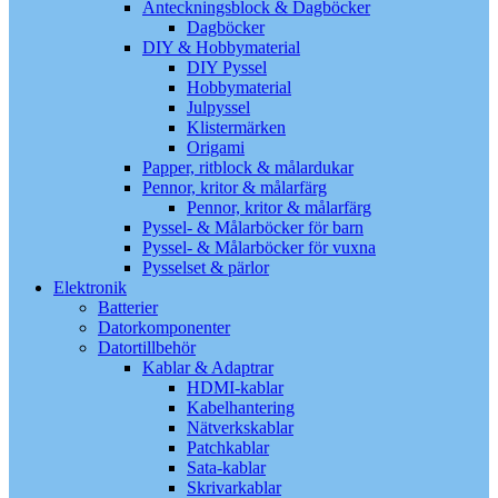
Anteckningsblock & Dagböcker
Dagböcker
DIY & Hobbymaterial
DIY Pyssel
Hobbymaterial
Julpyssel
Klistermärken
Origami
Papper, ritblock & målardukar
Pennor, kritor & målarfärg
Pennor, kritor & målarfärg
Pyssel- & Målarböcker för barn
Pyssel- & Målarböcker för vuxna
Pysselset & pärlor
Elektronik
Batterier
Datorkomponenter
Datortillbehör
Kablar & Adaptrar
HDMI-kablar
Kabelhantering
Nätverkskablar
Patchkablar
Sata-kablar
Skrivarkablar