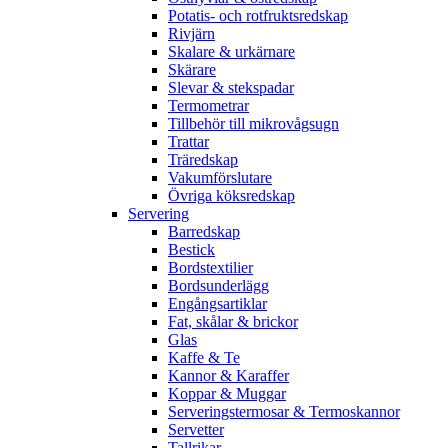
Potatis- och rotfruktsredskap
Rivjärn
Skalare & urkärnare
Skärare
Slevar & stekspadar
Termometrar
Tillbehör till mikrovågsugn
Trattar
Träredskap
Vakumförslutare
Övriga köksredskap
Servering
Barredskap
Bestick
Bordstextilier
Bordsunderlägg
Engångsartiklar
Fat, skålar & brickor
Glas
Kaffe & Te
Kannor & Karaffer
Koppar & Muggar
Serveringstermosar & Termoskannor
Servetter
Tallrikar