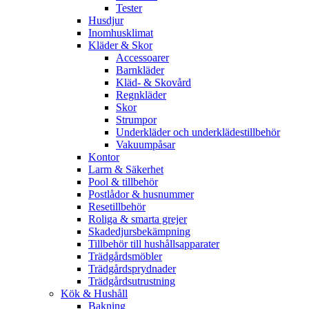
Tester
Husdjur
Inomhusklimat
Kläder & Skor
Accessoarer
Barnkläder
Kläd- & Skovård
Regnkläder
Skor
Strumpor
Underkläder och underklädestillbehör
Vakuumpåsar
Kontor
Larm & Säkerhet
Pool & tillbehör
Postlådor & husnummer
Resetillbehör
Roliga & smarta grejer
Skadedjursbekämpning
Tillbehör till hushållsapparater
Trädgårdsmöbler
Trädgårdsprydnader
Trädgårdsutrustning
Kök & Hushåll
Bakning