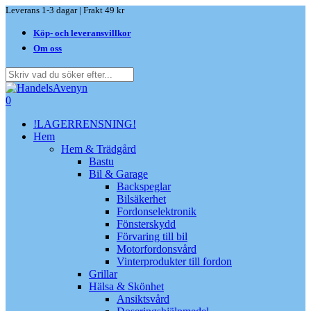
Skip
Leverans 1-3 dagar | Frakt 49 kr
to
Köp- och leveransvillkor
main
content
Om oss
Close
Search
search
0
Menu
!LAGERRENSNING!
Hem
Hem & Trädgård
Bastu
Bil & Garage
Backspeglar
Bilsäkerhet
Fordonselektronik
Fönsterskydd
Förvaring till bil
Motorfordonsvård
Vinterprodukter till fordon
Grillar
Hälsa & Skönhet
Ansiktsvård