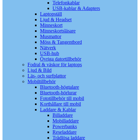
Telefonkablar
USB-kablar & Adapters
Laptopställ
Ljud & Headset
Minneskort
Minneskortsläsare
Musmattor
Möss & Tangentbord
Nätverk
USB-hub
Övriga datortillbehör
Fodral & väskor för laptops
Ljud & Bild
Läs- och surfplattor
Mobiltillbehör
Bluetooth-högtalare
Bluetooth-hörlurar
Fototillbehör till mobil
Korthållare till mobil
Laddare & Kablar
Billaddare
Mobilladdare
Powerbanks
Reseladdare
Trådlösa laddare