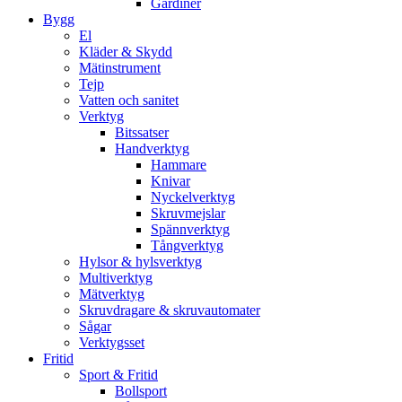
Gardiner
Bygg
El
Kläder & Skydd
Mätinstrument
Tejp
Vatten och sanitet
Verktyg
Bitssatser
Handverktyg
Hammare
Knivar
Nyckelverktyg
Skruvmejslar
Spännverktyg
Tångverktyg
Hylsor & hylsverktyg
Multiverktyg
Mätverktyg
Skruvdragare & skruvautomater
Sågar
Verktygsset
Fritid
Sport & Fritid
Bollsport