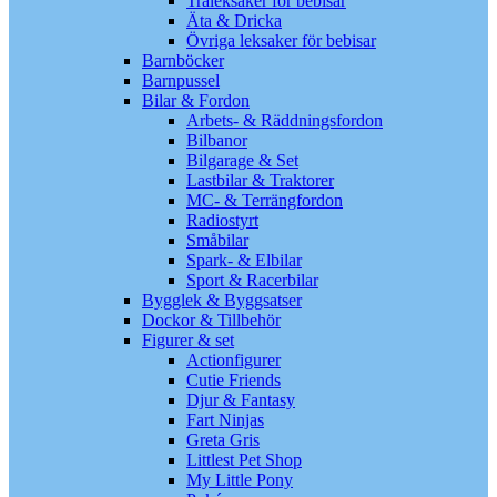
Träleksaker för bebisar
Äta & Dricka
Övriga leksaker för bebisar
Barnböcker
Barnpussel
Bilar & Fordon
Arbets- & Räddningsfordon
Bilbanor
Bilgarage & Set
Lastbilar & Traktorer
MC- & Terrängfordon
Radiostyrt
Småbilar
Spark- & Elbilar
Sport & Racerbilar
Bygglek & Byggsatser
Dockor & Tillbehör
Figurer & set
Actionfigurer
Cutie Friends
Djur & Fantasy
Fart Ninjas
Greta Gris
Littlest Pet Shop
My Little Pony