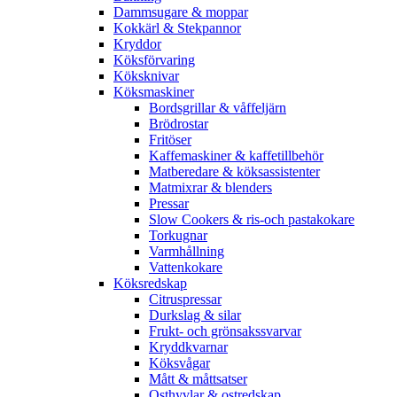
Dammsugare & moppar
Kokkärl & Stekpannor
Kryddor
Köksförvaring
Köksknivar
Köksmaskiner
Bordsgrillar & våffeljärn
Brödrostar
Fritöser
Kaffemaskiner & kaffetillbehör
Matberedare & köksassistenter
Matmixrar & blenders
Pressar
Slow Cookers & ris-och pastakokare
Torkugnar
Varmhållning
Vattenkokare
Köksredskap
Citruspressar
Durkslag & silar
Frukt- och grönsakssvarvar
Kryddkvarnar
Köksvågar
Mått & måttsatser
Osthyvlar & ostredskap