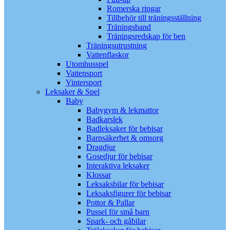
Romerska ringar
Tillbehör till träningsställning
Träningsband
Träningsredskap för ben
Träningsutrustning
Vattenflaskor
Utomhusspel
Vattensport
Vintersport
Leksaker & Spel
Baby
Babygym & lekmattor
Badkarslek
Badleksaker för bebisar
Barnsäkerhet & omsorg
Dragdjur
Gosedjur för bebisar
Interaktiva leksaker
Klossar
Leksaksbilar för bebisar
Leksaksfigurer för bebisar
Pottor & Pallar
Pussel för små barn
Spark- och gåbilar