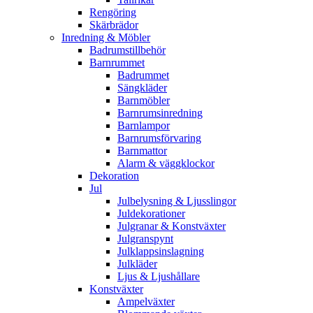
Rengöring
Skärbrädor
Inredning & Möbler
Badrumstillbehör
Barnrummet
Badrummet
Sängkläder
Barnmöbler
Barnrumsinredning
Barnlampor
Barnrumsförvaring
Barnmattor
Alarm & väggklockor
Dekoration
Jul
Julbelysning & Ljusslingor
Juldekorationer
Julgranar & Konstväxter
Julgranspynt
Julklappsinslagning
Julkläder
Ljus & Ljushållare
Konstväxter
Ampelväxter