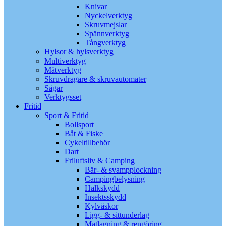
Knivar
Nyckelverktyg
Skruvmejslar
Spännverktyg
Tångverktyg
Hylsor & hylsverktyg
Multiverktyg
Mätverktyg
Skruvdragare & skruvautomater
Sågar
Verktygsset
Fritid
Sport & Fritid
Bollsport
Båt & Fiske
Cykeltillbehör
Dart
Friluftsliv & Camping
Bär- & svampplockning
Campingbelysning
Halkskydd
Insektsskydd
Kylväskor
Ligg- & sittunderlag
Matlagning & rengöring