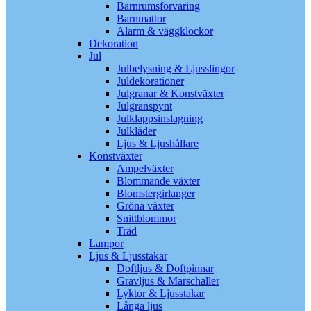
Barnrumsförvaring
Barnmattor
Alarm & väggklockor
Dekoration
Jul
Julbelysning & Ljusslingor
Juldekorationer
Julgranar & Konstväxter
Julgranspynt
Julklappsinslagning
Julkläder
Ljus & Ljushållare
Konstväxter
Ampelväxter
Blommande växter
Blomstergirlanger
Gröna växter
Snittblommor
Träd
Lampor
Ljus & Ljusstakar
Doftljus & Doftpinnar
Gravljus & Marschaller
Lyktor & Ljusstakar
Långa ljus