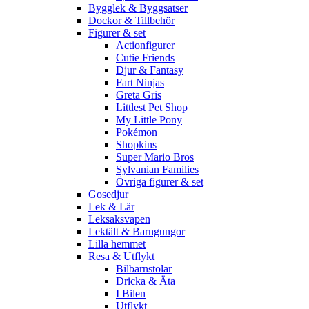
Bygglek & Byggsatser
Dockor & Tillbehör
Figurer & set
Actionfigurer
Cutie Friends
Djur & Fantasy
Fart Ninjas
Greta Gris
Littlest Pet Shop
My Little Pony
Pokémon
Shopkins
Super Mario Bros
Sylvanian Families
Övriga figurer & set
Gosedjur
Lek & Lär
Leksaksvapen
Lektält & Barngungor
Lilla hemmet
Resa & Utflykt
Bilbarnstolar
Dricka & Äta
I Bilen
Utflykt