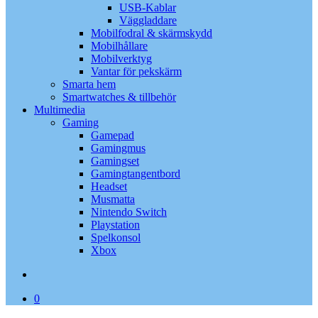
USB-Kablar
Väggladdare
Mobilfodral & skärmskydd
Mobilhållare
Mobilverktyg
Vantar för pekskärm
Smarta hem
Smartwatches & tillbehör
Multimedia
Gaming
Gamepad
Gamingmus
Gamingset
Gamingtangentbord
Headset
Musmatta
Nintendo Switch
Playstation
Spelkonsol
Xbox
search
0