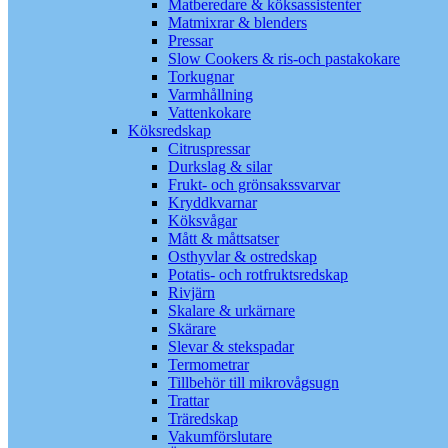
Matberedare & köksassistenter
Matmixrar & blenders
Pressar
Slow Cookers & ris-och pastakokare
Torkugnar
Varmhållning
Vattenkokare
Köksredskap
Citruspressar
Durkslag & silar
Frukt- och grönsakssvarvar
Kryddkvarnar
Köksvågar
Mått & måttsatser
Osthyvlar & ostredskap
Potatis- och rotfruktsredskap
Rivjärn
Skalare & urkärnare
Skärare
Slevar & stekspadar
Termometrar
Tillbehör till mikrovågsugn
Trattar
Träredskap
Vakumförslutare