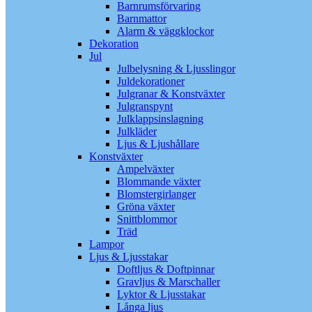
Barnrumsförvaring
Barnmattor
Alarm & väggklockor
Dekoration
Jul
Julbelysning & Ljusslingor
Juldekorationer
Julgranar & Konstväxter
Julgranspynt
Julklappsinslagning
Julkläder
Ljus & Ljushållare
Konstväxter
Ampelväxter
Blommande växter
Blomstergirlanger
Gröna växter
Snittblommor
Träd
Lampor
Ljus & Ljusstakar
Doftljus & Doftpinnar
Gravljus & Marschaller
Lyktor & Ljusstakar
Långa ljus