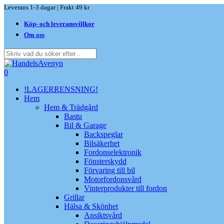
Skip
Leverans 1-3 dagar | Frakt 49 kr
to
Köp- och leveransvillkor
main
content
Om oss
Close
Search
search
0
Menu
!LAGERRENSNING!
Hem
Hem & Trädgård
Bastu
Bil & Garage
Backspeglar
Bilsäkerhet
Fordonselektronik
Fönsterskydd
Förvaring till bil
Motorfordonsvård
Vinterprodukter till fordon
Grillar
Hälsa & Skönhet
Ansiktsvård