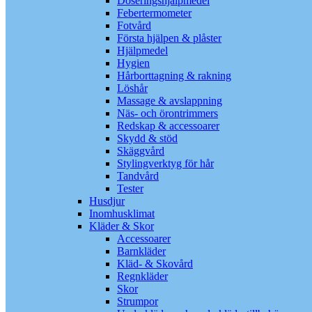
Doseringshjälpmedel
Febertermometer
Fotvård
Första hjälpen & plåster
Hjälpmedel
Hygien
Hårborttagning & rakning
Löshår
Massage & avslappning
Näs- och örontrimmers
Redskap & accessoarer
Skydd & stöd
Skäggvård
Stylingverktyg för hår
Tandvård
Tester
Husdjur
Inomhusklimat
Kläder & Skor
Accessoarer
Barnkläder
Kläd- & Skovård
Regnkläder
Skor
Strumpor