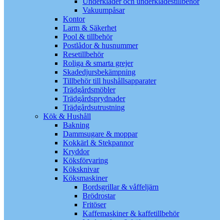
Underkläder och underklädestillbehör
Vakuumpåsar
Kontor
Larm & Säkerhet
Pool & tillbehör
Postlådor & husnummer
Resetillbehör
Roliga & smarta grejer
Skadedjursbekämpning
Tillbehör till hushållsapparater
Trädgårdsmöbler
Trädgårdsprydnader
Trädgårdsutrustning
Kök & Hushåll
Bakning
Dammsugare & moppar
Kokkärl & Stekpannor
Kryddor
Köksförvaring
Köksknivar
Köksmaskiner
Bordsgrillar & våffeljärn
Brödrostar
Fritöser
Kaffemaskiner & kaffetillbehör