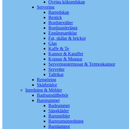
Övriga köksredskap
Servering
Barredskap
Bestick
Bordstextilier
Bordsunderlägg
Engångsartiklar
Fat, skålar & brickor
Glas
Kaffe & Te
Kannor & Karaffer
Koppar & Muggar
Serveringstermosar & Termoskannor
Servetter
Tallrikar
Rengöring
Skärbrädor
Inredning & Möbler
Badrumstillbehör
Barnrummet
Badrummet
Sängkläder
Barnmöbler
Barnrumsinredning
Barnlampor