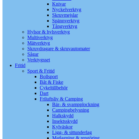
Knivar
Nyckelverktyg
Skruvmejslar
Spännverktyg
Tångverktyg
Hylsor & hylsverktyg
Multiverktyg
Mätverktyg
Skruvdragare & skruvautomater
Sågar
Verktygsset
Fritid
Sport & Fritid
Bollsport
Båt & Fiske
Cykeltillbehör
Dart
Friluftsliv & Camping
Bär- & svampplockning
Campingbelysning
Halkskydd
Insektsskydd
Kylväskor
Ligg- & sittunderlag
Matlagning & rengöring