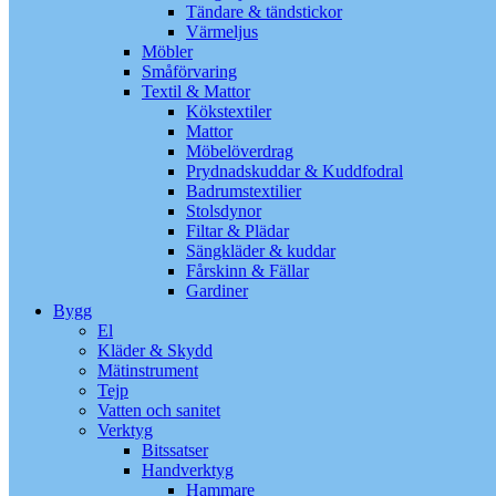
Tändare & tändstickor
Värmeljus
Möbler
Småförvaring
Textil & Mattor
Kökstextiler
Mattor
Möbelöverdrag
Prydnadskuddar & Kuddfodral
Badrumstextilier
Stolsdynor
Filtar & Plädar
Sängkläder & kuddar
Fårskinn & Fällar
Gardiner
Bygg
El
Kläder & Skydd
Mätinstrument
Tejp
Vatten och sanitet
Verktyg
Bitssatser
Handverktyg
Hammare