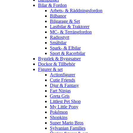
Bilar & Fordon
Arbets- & Räddningsfordon
Bilbanor
Bilgarage & Set
Lastbilar & Traktorer
MC- & Terrängfordon
Radiostyrt
Småbilar
Spark- & Elbilar
Sport & Racerbilar
Bygglek & Byggsatser
Dockor & Tillbehör
Figurer & set
Actionfigurer
Cutie Friends
Djur & Fantasy
Fart Ninjas
Greta Gris
Littlest Pet Shop
My Little Pony
Pokémon
Shopkins
Super Mario Bros
Sylvanian Families