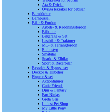
Träleksaker för bebisar
Äta & Dricka
Övriga leksaker för bebisar
Barnböcker
Barnpussel
Bilar & Fordon
Arbets- & Räddningsfordon
Bilbanor
Bilgarage & Set
Lastbilar & Traktorer
MC- & Terrängfordon
Radiostyrt
Småbilar
Spark- & Elbilar
Sport & Racerbilar
Bygglek & Byggsatser
Dockor & Tillbehör
Figurer & set
Actionfigurer
Cutie Friends
Djur & Fantasy
Fart Ninjas
Greta Gris
Littlest Pet Shop
My Little Pony