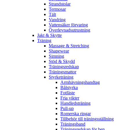
Strandstolar
Termosar
Tält
Vandring
Vattensäker förvaring
Överlevnadsutrustning
Jakt & Skytte
Träning
Massage & Stretching
Shapewear
Simning
Stöd & Skydd
Träningsredskap
Träningsmattor
Styrketräning
Armhävningshandtag
Bålstyrka
Fotfäste
Fria vikter
Handledsträning
Pull-up
Romerska ringar
Tillbehör till träningsställning
Träningsband
Träningsredskap för ben