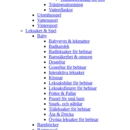
Träningsutrustning
Vattenflaskor
Utomhusspel
Vattensport
Vintersport
Leksaker & Spel
Baby
Babygym & lekmattor
Badkarslek
Badleksaker för bebisar
Barnsäkerhet & omsorg
Dragdjur
Gosedjur för bebisar
Interaktiva leksaker
Klossar
Leksaksbilar för bebisar
Leksaksfigurer för bebisar
Pottor & Pallar
Pussel för små barn
Spark- och gåbilar
Träleksaker för bebisar
Äta & Dricka
Övriga leksaker för bebisar
Barnböcker
Barnpussel