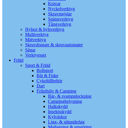
Knivar
Nyckelverktyg
Skruvmejslar
Spännverktyg
Tångverktyg
Hylsor & hylsverktyg
Multiverktyg
Mätverktyg
Skruvdragare & skruvautomater
Sågar
Verktygsset
Fritid
Sport & Fritid
Bollsport
Båt & Fiske
Cykeltillbehör
Dart
Friluftsliv & Camping
Bär- & svampplockning
Campingbelysning
Halkskydd
Insektsskydd
Kylväskor
Ligg- & sittunderlag
Matlagning & rengöring