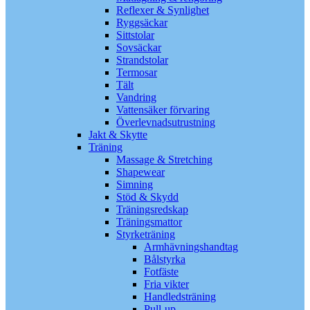
Reflexer & Synlighet
Ryggsäckar
Sittstolar
Sovsäckar
Strandstolar
Termosar
Tält
Vandring
Vattensäker förvaring
Överlevnadsutrustning
Jakt & Skytte
Träning
Massage & Stretching
Shapewear
Simning
Stöd & Skydd
Träningsredskap
Träningsmattor
Styrketräning
Armhävningshandtag
Bålstyrka
Fotfäste
Fria vikter
Handledsträning
Pull-up