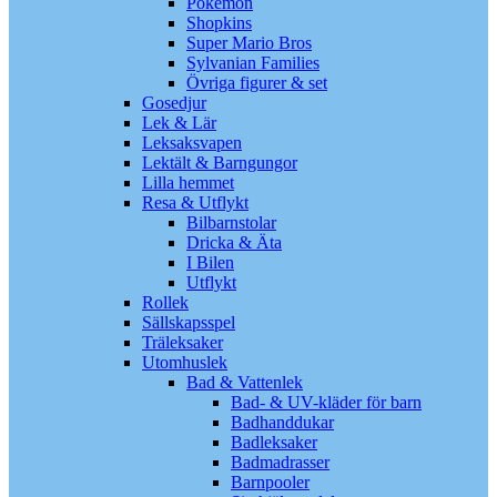
Pokémon
Shopkins
Super Mario Bros
Sylvanian Families
Övriga figurer & set
Gosedjur
Lek & Lär
Leksaksvapen
Lektält & Barngungor
Lilla hemmet
Resa & Utflykt
Bilbarnstolar
Dricka & Äta
I Bilen
Utflykt
Rollek
Sällskapsspel
Träleksaker
Utomhuslek
Bad & Vattenlek
Bad- & UV-kläder för barn
Badhanddukar
Badleksaker
Badmadrasser
Barnpooler