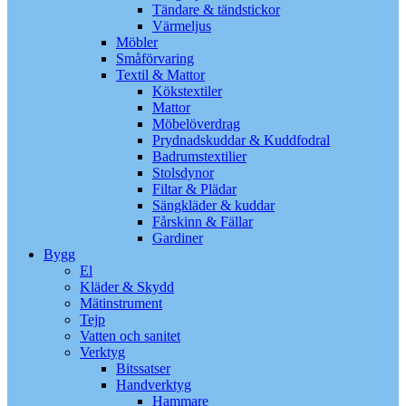
Tändare & tändstickor
Värmeljus
Möbler
Småförvaring
Textil & Mattor
Kökstextiler
Mattor
Möbelöverdrag
Prydnadskuddar & Kuddfodral
Badrumstextilier
Stolsdynor
Filtar & Plädar
Sängkläder & kuddar
Fårskinn & Fällar
Gardiner
Bygg
El
Kläder & Skydd
Mätinstrument
Tejp
Vatten och sanitet
Verktyg
Bitssatser
Handverktyg
Hammare