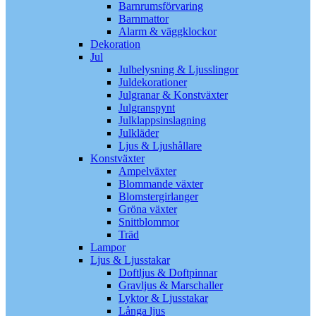
Barnrumsförvaring
Barnmattor
Alarm & väggklockor
Dekoration
Jul
Julbelysning & Ljusslingor
Juldekorationer
Julgranar & Konstväxter
Julgranspynt
Julklappsinslagning
Julkläder
Ljus & Ljushållare
Konstväxter
Ampelväxter
Blommande växter
Blomstergirlanger
Gröna växter
Snittblommor
Träd
Lampor
Ljus & Ljusstakar
Doftljus & Doftpinnar
Gravljus & Marschaller
Lyktor & Ljusstakar
Långa ljus