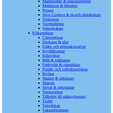
Matberedare & köksassistenter
Matmixrar & blenders
Pressar
Slow Cookers & ris-och pastakokare
Torkugnar
Varmhållning
Vattenkokare
Köksredskap
Citruspressar
Durkslag & silar
Frukt- och grönsakssvarvar
Kryddkvarnar
Köksvågar
Mått & måttsatser
Osthyvlar & ostredskap
Potatis- och rotfruktsredskap
Rivjärn
Skalare & urkärnare
Skärare
Slevar & stekspadar
Termometrar
Tillbehör till mikrovågsugn
Trattar
Träredskap
Vakumförslutare