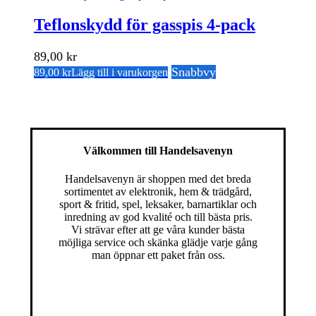
Teflonskydd för gasspis 4-pack
89,00
kr
Snabbvy
89,00
kr
Lägg till i varukorgen
Välkommen till Handelsavenyn
Handelsavenyn är shoppen med det breda
sortimentet av elektronik, hem & trädgård,
sport & fritid, spel, leksaker, barnartiklar och
inredning av god kvalité och till bästa pris.
Vi strävar efter att ge våra kunder bästa
möjliga service och skänka glädje varje gång
man öppnar ett paket från oss.