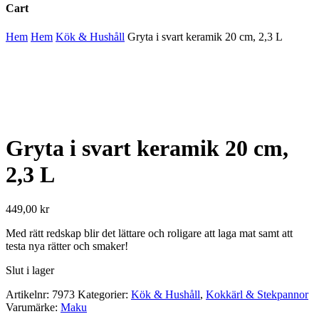
Cart
Close
Hem
Hem
Kök & Hushåll
Gryta i svart keramik 20 cm, 2,3 L
Cart
Gryta i svart keramik 20 cm,
2,3 L
449,00
kr
Med rätt redskap blir det lättare och roligare att laga mat samt att
testa nya rätter och smaker!
Slut i lager
Artikelnr:
7973
Kategorier:
Kök & Hushåll
,
Kokkärl & Stekpannor
Varumärke:
Maku