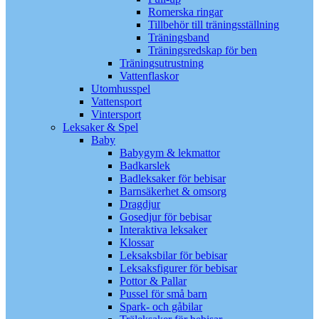
Romerska ringar
Tillbehör till träningsställning
Träningsband
Träningsredskap för ben
Träningsutrustning
Vattenflaskor
Utomhusspel
Vattensport
Vintersport
Leksaker & Spel
Baby
Babygym & lekmattor
Badkarslek
Badleksaker för bebisar
Barnsäkerhet & omsorg
Dragdjur
Gosedjur för bebisar
Interaktiva leksaker
Klossar
Leksaksbilar för bebisar
Leksaksfigurer för bebisar
Pottor & Pallar
Pussel för små barn
Spark- och gåbilar