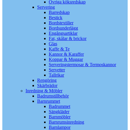
Övriga köksredskap
Servering
Barredskap
Bestick
Bordstextilier
Bordsunderlägg
Engångsartiklar
Fat, skålar & brickor
Glas
Kaffe & Te
Kannor & Karaffer
Koppar & Muggar
Serveringstermosar & Termoskannor
Servetter
Tallrikar
Rengöring
Skärbrädor
Inredning & Möbler
Badrumstillbehör
Barnrummet
Badrummet
Sängkläder
Barnmöbler
Barnrumsinredning
Barnlampor