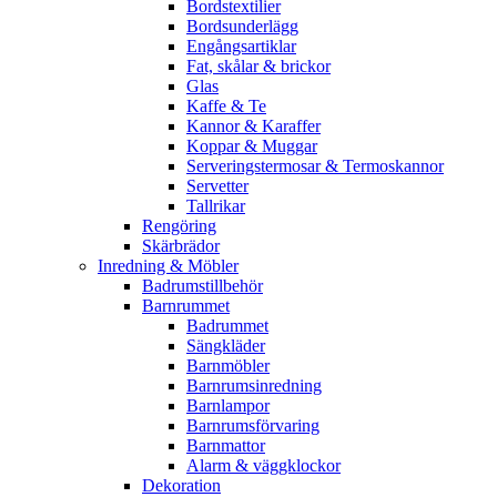
Bordstextilier
Bordsunderlägg
Engångsartiklar
Fat, skålar & brickor
Glas
Kaffe & Te
Kannor & Karaffer
Koppar & Muggar
Serveringstermosar & Termoskannor
Servetter
Tallrikar
Rengöring
Skärbrädor
Inredning & Möbler
Badrumstillbehör
Barnrummet
Badrummet
Sängkläder
Barnmöbler
Barnrumsinredning
Barnlampor
Barnrumsförvaring
Barnmattor
Alarm & väggklockor
Dekoration