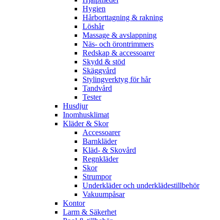
Hygien
Hårborttagning & rakning
Löshår
Massage & avslappning
Näs- och örontrimmers
Redskap & accessoarer
Skydd & stöd
Skäggvård
Stylingverktyg för hår
Tandvård
Tester
Husdjur
Inomhusklimat
Kläder & Skor
Accessoarer
Barnkläder
Kläd- & Skovård
Regnkläder
Skor
Strumpor
Underkläder och underklädestillbehör
Vakuumpåsar
Kontor
Larm & Säkerhet