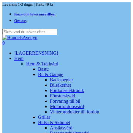
Skip
Leverans 1-3 dagar | Frakt 49 kr
to
Köp- och leveransvillkor
main
content
Om oss
Close
Search
search
0
Menu
!LAGERRENSNING!
Hem
Hem & Trädgård
Bastu
Bil & Garage
Backspeglar
Bilsäkerhet
Fordonselektronik
Fönsterskydd
Förvaring till bil
Motorfordonsvård
Vinterprodukter till fordon
Grillar
Hälsa & Skönhet
Ansiktsvård