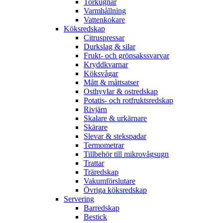
Torkugnar
Varmhållning
Vattenkokare
Köksredskap
Citruspressar
Durkslag & silar
Frukt- och grönsakssvarvar
Kryddkvarnar
Köksvågar
Mått & måttsatser
Osthyvlar & ostredskap
Potatis- och rotfruktsredskap
Rivjärn
Skalare & urkärnare
Skärare
Slevar & stekspadar
Termometrar
Tillbehör till mikrovågsugn
Trattar
Träredskap
Vakumförslutare
Övriga köksredskap
Servering
Barredskap
Bestick