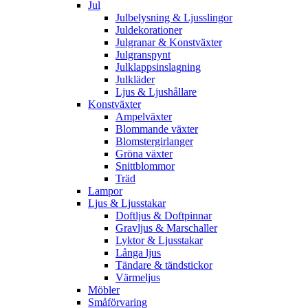
Jul
Julbelysning & Ljusslingor
Juldekorationer
Julgranar & Konstväxter
Julgranspynt
Julklappsinslagning
Julkläder
Ljus & Ljushållare
Konstväxter
Ampelväxter
Blommande växter
Blomstergirlanger
Gröna växter
Snittblommor
Träd
Lampor
Ljus & Ljusstakar
Doftljus & Doftpinnar
Gravljus & Marschaller
Lyktor & Ljusstakar
Långa ljus
Tändare & tändstickor
Värmeljus
Möbler
Småförvaring