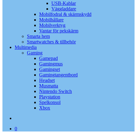
USB-Kablar
Väggladdare
Mobilfodral & skärmskydd
Mobilhållare
Mobilverktyg
Vantar för pekskärm
Smarta hem
Smartwatches & tillbehör
Multimedia
Gaming
Gamepad
Gamingmus
Gamingset
Gamingtangentbord
Headset
Musmatta
Nintendo Switch
Playstation
Spelkonsol
Xbox
search
0