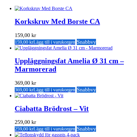
Korkskruv Med Borste CA
159,00
kr
Snabbvy
159,00
kr
Lägg till i varukorgen
Uppläggningsfat Amelia Ø 31 cm –
Marmorerad
369,00
kr
Snabbvy
369,00
kr
Lägg till i varukorgen
Ciabatta Brödrost – Vit
259,00
kr
Snabbvy
259,00
kr
Lägg till i varukorgen