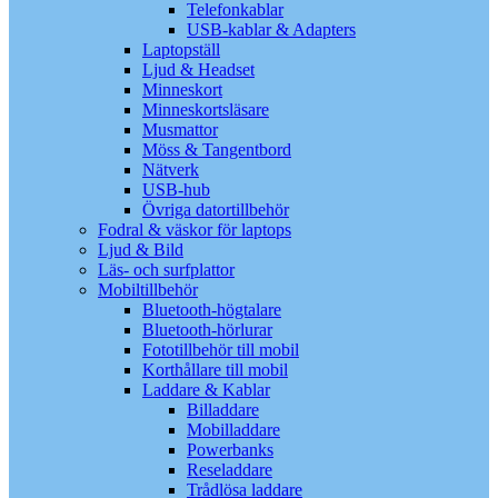
Telefonkablar
USB-kablar & Adapters
Laptopställ
Ljud & Headset
Minneskort
Minneskortsläsare
Musmattor
Möss & Tangentbord
Nätverk
USB-hub
Övriga datortillbehör
Fodral & väskor för laptops
Ljud & Bild
Läs- och surfplattor
Mobiltillbehör
Bluetooth-högtalare
Bluetooth-hörlurar
Fototillbehör till mobil
Korthållare till mobil
Laddare & Kablar
Billaddare
Mobilladdare
Powerbanks
Reseladdare
Trådlösa laddare