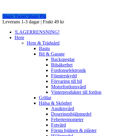
Share
Tweet
Share
Pin
Close
Leverans 1-3 dagar | Frakt 49 kr
Menu
!LAGERRENSNING!
Hem
Hem & Trädgård
Bastu
Bil & Garage
Backspeglar
Bilsäkerhet
Fordonselektronik
Fönsterskydd
Förvaring till bil
Motorfordonsvård
Vinterprodukter till fordon
Grillar
Hälsa & Skönhet
Ansiktsvård
Doseringshjälpmedel
Febertermometer
Fotvård
Första hjälpen & plåster
Hjälpmedel