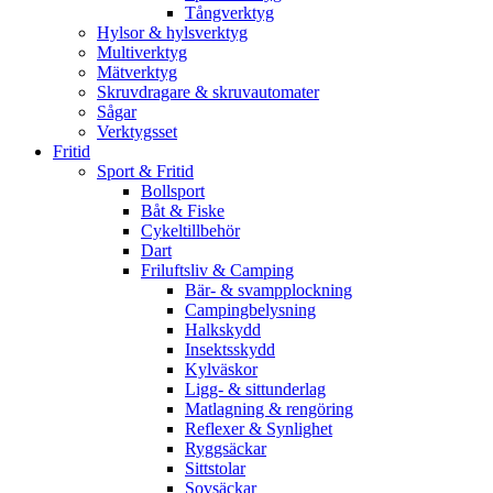
Tångverktyg
Hylsor & hylsverktyg
Multiverktyg
Mätverktyg
Skruvdragare & skruvautomater
Sågar
Verktygsset
Fritid
Sport & Fritid
Bollsport
Båt & Fiske
Cykeltillbehör
Dart
Friluftsliv & Camping
Bär- & svampplockning
Campingbelysning
Halkskydd
Insektsskydd
Kylväskor
Ligg- & sittunderlag
Matlagning & rengöring
Reflexer & Synlighet
Ryggsäckar
Sittstolar
Sovsäckar