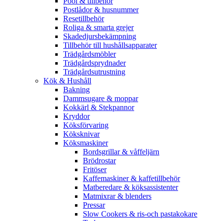
Pool & tillbehör
Postlådor & husnummer
Resetillbehör
Roliga & smarta grejer
Skadedjursbekämpning
Tillbehör till hushållsapparater
Trädgårdsmöbler
Trädgårdsprydnader
Trädgårdsutrustning
Kök & Hushåll
Bakning
Dammsugare & moppar
Kokkärl & Stekpannor
Kryddor
Köksförvaring
Köksknivar
Köksmaskiner
Bordsgrillar & våffeljärn
Brödrostar
Fritöser
Kaffemaskiner & kaffetillbehör
Matberedare & köksassistenter
Matmixrar & blenders
Pressar
Slow Cookers & ris-och pastakokare