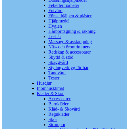
Doseringshjälpmedel
Febertermometer
Fotvård
Första hjälpen & plåster
Hjälpmedel
Hygien
Hårborttagning & rakning
Löshår
Massage & avslappning
Näs- och örontrimmers
Redskap & accessoarer
Skydd & stöd
Skäggvård
Stylingverktyg för hår
Tandvård
Tester
Husdjur
Inomhusklimat
Kläder & Skor
Accessoarer
Barnkläder
Kläd- & Skovård
Regnkläder
Skor
Strumpor