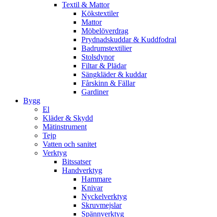
Textil & Mattor
Kökstextiler
Mattor
Möbelöverdrag
Prydnadskuddar & Kuddfodral
Badrumstextilier
Stolsdynor
Filtar & Plädar
Sängkläder & kuddar
Fårskinn & Fällar
Gardiner
Bygg
El
Kläder & Skydd
Mätinstrument
Tejp
Vatten och sanitet
Verktyg
Bitssatser
Handverktyg
Hammare
Knivar
Nyckelverktyg
Skruvmejslar
Spännverktyg