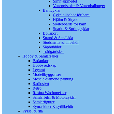
Simhjälpmedel
Vattenpistoler & Vattenballonger
Barncyklar
Cykeltillbehör för barn
Hjälm & Skydd
Skateboards för barn
Spark- & Springcyklar
Bollsport
Strand & Sandlåda
Studsmatta & tillbehör
Såpbubblor
Trädgårdslek
Hobby & Samlarsaker
Badankor
Hobbyredskap
Legami
Modellbyggsatser
Mosaic diamond painting
Radiostyrt
Retro
Rosina Wachtmeister
Samlarbilar & Motorcyklar
Samlarfigurer
Symaskiner & sytillbehör
Pyssel & rita