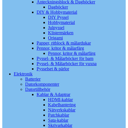
Anteckningsblock & Dagböcker
Dagböcker
DIY & Hobbymaterial
DIY Pyssel
Hobbymaterial
Julpyssel
Klistermärken
Origami
Papper, ritblock & målardukar
Pennor, kritor & målarfärg
Pennor, kritor & målarfärg
Pyssel- & Målarböcker för barn
Pyssel- & Målarböcker för vuxna
Pysselset & pärlor
Elektronik
Batterier
Datorkomponenter
Datortillbehör
Kablar & Adaptrar
HDMI-kablar
Kabelhantering
Nätverkskablar
Patchkablar
Sata-kablar
Skrivarkablar