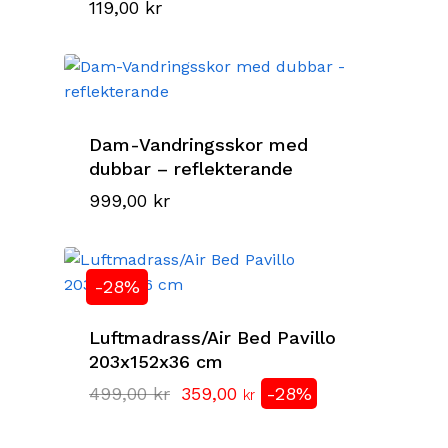
119,00
kr
Dam-Vandringsskor med
dubbar – reflekterande
999,00
kr
-28%
Luftmadrass/Air Bed Pavillo
203x152x36 cm
Det
Det
499,00
kr
359,00
-28%
kr
ursprungliga
nuvarande
priset
priset