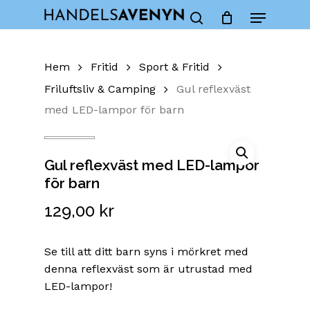
Skip
Menu
to
Close
Cart
search
Cart
main
content
Hem
Fritid
Sport & Fritid
Friluftsliv & Camping
Gul reflexväst
med LED-lampor för barn
Gul reflexväst med LED-lampor
för barn
129,00
kr
Se till att ditt barn syns i mörkret med
denna reflexväst som är utrustad med
LED-lampor!