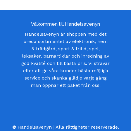
var:
är:
499,00 kr.
359,00 kr.
Välkommen till Handelsavenyn
Handelsavenyn är shoppen med det
breda sortimentet av elektronik, hem
& trädgård, sport & fritid, spel,
leksaker, barnartiklar och inredning av
god kvalité och till bästa pris. Vi strävar
efter att ge våra kunder bästa möjliga
service och skänka glädje varje gång
man öppnar ett paket från oss.
©
Handelsavenyn | Alla rättigheter reserverade.