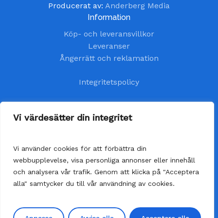
Producerat av:
Anderberg Media
Information
Köp- och leveransvillkor
Leveranser
Ångerrätt och reklamation
Integritetspolicy
Kundtjänst
Vi värdesätter din integritet
kundservice@handelsavenyn.se
Vi använder cookies för att förbättra din
Vår kundtjänst har öppet alla helgfria vardagar.
webbupplevelse, visa personliga annonser eller innehåll
Vi besvarar dina frågor så fort som möjligt,
och analysera vår trafik. Genom att klicka på "Acceptera
senast inom 48 timmar.
alla" samtycker du till vår användning av cookies.