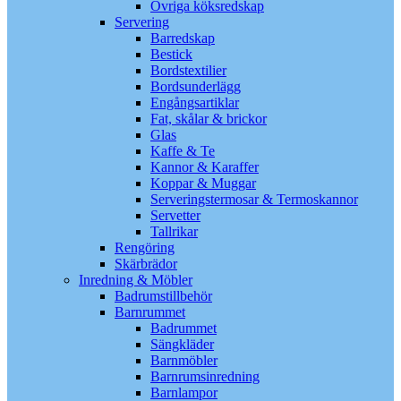
Övriga köksredskap
Servering
Barredskap
Bestick
Bordstextilier
Bordsunderlägg
Engångsartiklar
Fat, skålar & brickor
Glas
Kaffe & Te
Kannor & Karaffer
Koppar & Muggar
Serveringstermosar & Termoskannor
Servetter
Tallrikar
Rengöring
Skärbrädor
Inredning & Möbler
Badrumstillbehör
Barnrummet
Badrummet
Sängkläder
Barnmöbler
Barnrumsinredning
Barnlampor