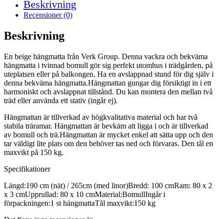
Beskrivning
Recensioner (0)
Beskrivning
En beige hängmatta från Verk Group. Denna vackra och bekväma
hängmatta i tvinnad bomull gör sig perfekt utomhus i trädgården, på
uteplatsen eller på balkongen. Ha en avslappnad stund för dig själv i
denna bekväma hängmatta.Hängmattan gungar dig försiktigt in i ett
harmoniskt och avslappnat tillstånd. Du kan montera den mellan två
träd eller använda ett stativ (ingår ej).
Hängmattan är tillverkad av högkvalitativa material och har två
stabila träramar. Hängmattan är bevkäm att ligga i och är tillverkad
av bomull och trä.Hängmattan är mycket enkel att sätta upp och den
tar väldigt lite plats om den behöver tas ned och förvaras. Den tål en
maxvikt på 150 kg.
Specifikationer
Längd:190 cm (nät) / 265cm (med linor)Bredd: 100 cmRam: 80 x 2
x 3 cmUpprullad: 80 x 10 cmMaterial:BomullIngår i
förpackningen:1 st hängmattaTål maxvikt:150 kg