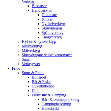
Verktyg
Bitssatser
Handverktyg
Hammare
Knivar
Nyckelverktyg
Skruvmejslar
Spännverktyg
Tångverktyg
Hylsor & hylsverktyg
Multiverktyg
Mätverktyg
Skruvdragare & skruvautomater
Sågar
Verktygsset
Fritid
Sport & Fritid
Bollsport
Båt & Fiske
Cykeltillbehör
Dart
Friluftsliv & Camping
Bär- & svampplockning
Campingbelysning
Halkskydd