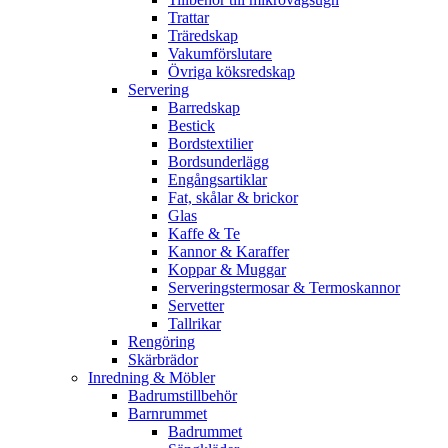
Trattar
Träredskap
Vakumförslutare
Övriga köksredskap
Servering
Barredskap
Bestick
Bordstextilier
Bordsunderlägg
Engångsartiklar
Fat, skålar & brickor
Glas
Kaffe & Te
Kannor & Karaffer
Koppar & Muggar
Serveringstermosar & Termoskannor
Servetter
Tallrikar
Rengöring
Skärbrädor
Inredning & Möbler
Badrumstillbehör
Barnrummet
Badrummet