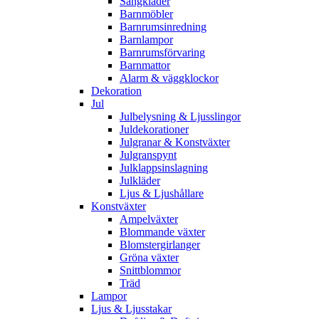
Sängkläder
Barnmöbler
Barnrumsinredning
Barnlampor
Barnrumsförvaring
Barnmattor
Alarm & väggklockor
Dekoration
Jul
Julbelysning & Ljusslingor
Juldekorationer
Julgranar & Konstväxter
Julgranspynt
Julklappsinslagning
Julkläder
Ljus & Ljushållare
Konstväxter
Ampelväxter
Blommande växter
Blomstergirlanger
Gröna växter
Snittblommor
Träd
Lampor
Ljus & Ljusstakar