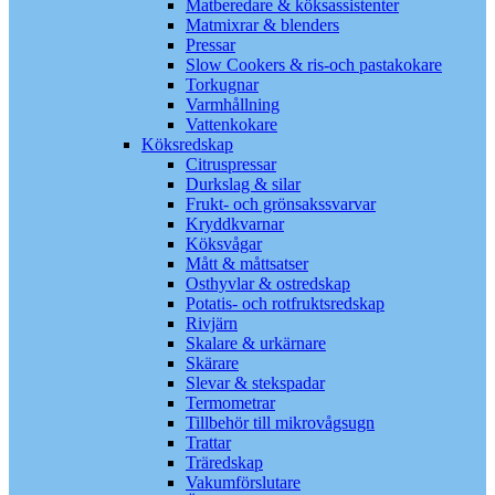
Matberedare & köksassistenter
Matmixrar & blenders
Pressar
Slow Cookers & ris-och pastakokare
Torkugnar
Varmhållning
Vattenkokare
Köksredskap
Citruspressar
Durkslag & silar
Frukt- och grönsakssvarvar
Kryddkvarnar
Köksvågar
Mått & måttsatser
Osthyvlar & ostredskap
Potatis- och rotfruktsredskap
Rivjärn
Skalare & urkärnare
Skärare
Slevar & stekspadar
Termometrar
Tillbehör till mikrovågsugn
Trattar
Träredskap
Vakumförslutare