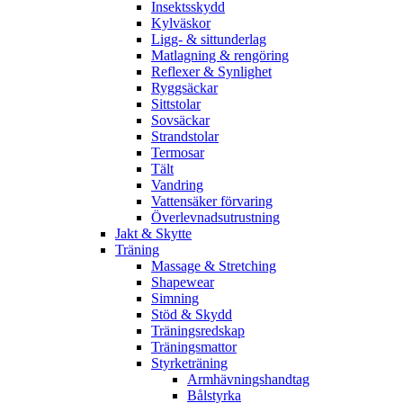
Insektsskydd
Kylväskor
Ligg- & sittunderlag
Matlagning & rengöring
Reflexer & Synlighet
Ryggsäckar
Sittstolar
Sovsäckar
Strandstolar
Termosar
Tält
Vandring
Vattensäker förvaring
Överlevnadsutrustning
Jakt & Skytte
Träning
Massage & Stretching
Shapewear
Simning
Stöd & Skydd
Träningsredskap
Träningsmattor
Styrketräning
Armhävningshandtag
Bålstyrka