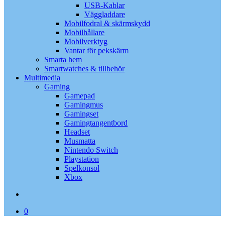
USB-Kablar
Väggladdare
Mobilfodral & skärmskydd
Mobilhållare
Mobilverktyg
Vantar för pekskärm
Smarta hem
Smartwatches & tillbehör
Multimedia
Gaming
Gamepad
Gamingmus
Gamingset
Gamingtangentbord
Headset
Musmatta
Nintendo Switch
Playstation
Spelkonsol
Xbox
search
0