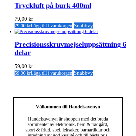
Tryckluft på burk 400ml
79,00
kr
Snabbvy
79,00
kr
Lägg till i varukorgen
Precisionsskruvmejseluppsättning 6
delar
59,00
kr
Snabbvy
59,00
kr
Lägg till i varukorgen
Välkommen till Handelsavenyn
Handelsavenyn är shoppen med det breda
sortimentet av elektronik, hem & trädgård,
sport & fritid, spel, leksaker, barnartiklar och
inredning av god kvalité och till bästa pris.