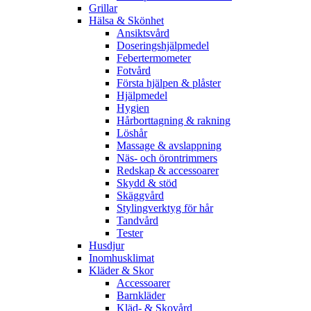
Grillar
Hälsa & Skönhet
Ansiktsvård
Doseringshjälpmedel
Febertermometer
Fotvård
Första hjälpen & plåster
Hjälpmedel
Hygien
Hårborttagning & rakning
Löshår
Massage & avslappning
Näs- och örontrimmers
Redskap & accessoarer
Skydd & stöd
Skäggvård
Stylingverktyg för hår
Tandvård
Tester
Husdjur
Inomhusklimat
Kläder & Skor
Accessoarer
Barnkläder
Kläd- & Skovård