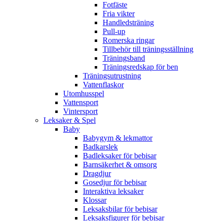
Fotfäste
Fria vikter
Handledsträning
Pull-up
Romerska ringar
Tillbehör till träningsställning
Träningsband
Träningsredskap för ben
Träningsutrustning
Vattenflaskor
Utomhusspel
Vattensport
Vintersport
Leksaker & Spel
Baby
Babygym & lekmattor
Badkarslek
Badleksaker för bebisar
Barnsäkerhet & omsorg
Dragdjur
Gosedjur för bebisar
Interaktiva leksaker
Klossar
Leksaksbilar för bebisar
Leksaksfigurer för bebisar