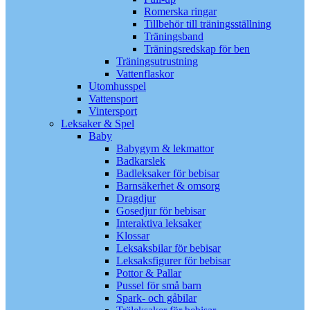
Romerska ringar
Tillbehör till träningsställning
Träningsband
Träningsredskap för ben
Träningsutrustning
Vattenflaskor
Utomhusspel
Vattensport
Vintersport
Leksaker & Spel
Baby
Babygym & lekmattor
Badkarslek
Badleksaker för bebisar
Barnsäkerhet & omsorg
Dragdjur
Gosedjur för bebisar
Interaktiva leksaker
Klossar
Leksaksbilar för bebisar
Leksaksfigurer för bebisar
Pottor & Pallar
Pussel för små barn
Spark- och gåbilar