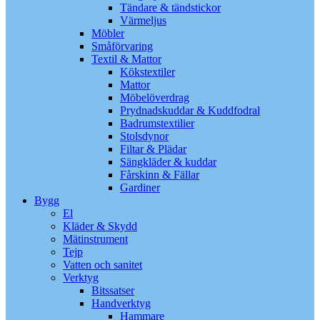
Tändare & tändstickor
Värmeljus
Möbler
Småförvaring
Textil & Mattor
Kökstextiler
Mattor
Möbelöverdrag
Prydnadskuddar & Kuddfodral
Badrumstextilier
Stolsdynor
Filtar & Plädar
Sängkläder & kuddar
Fårskinn & Fällar
Gardiner
Bygg
El
Kläder & Skydd
Mätinstrument
Tejp
Vatten och sanitet
Verktyg
Bitssatser
Handverktyg
Hammare