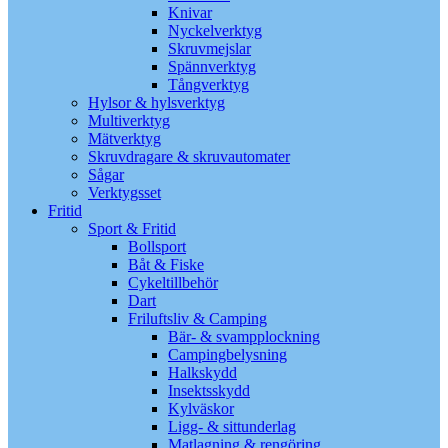
Knivar
Nyckelverktyg
Skruvmejslar
Spännverktyg
Tångverktyg
Hylsor & hylsverktyg
Multiverktyg
Mätverktyg
Skruvdragare & skruvautomater
Sågar
Verktygsset
Fritid
Sport & Fritid
Bollsport
Båt & Fiske
Cykeltillbehör
Dart
Friluftsliv & Camping
Bär- & svampplockning
Campingbelysning
Halkskydd
Insektsskydd
Kylväskor
Ligg- & sittunderlag
Matlagning & rengöring