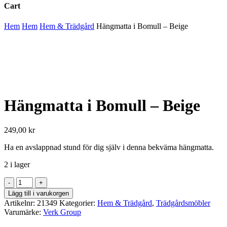
Cart
Close
Hem
Hem
Hem & Trädgård
Hängmatta i Bomull – Beige
Cart
Hängmatta i Bomull – Beige
249,00
kr
Ha en avslappnad stund för dig själv i denna bekväma hängmatta.
2 i lager
Hängmatta
i
Lägg till i varukorgen
Bomull
Artikelnr:
21349
Kategorier:
Hem & Trädgård
,
Trädgårdsmöbler
-
Varumärke:
Verk Group
Beige
mängd