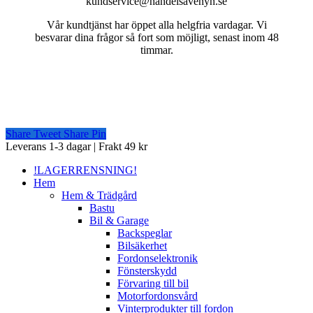
kundservice@handelsavenyn.se
Vår kundtjänst har öppet alla helgfria vardagar. Vi
besvarar dina frågor så fort som möjligt, senast inom 48
timmar.
Share
Tweet
Share
Pin
Close
Leverans 1-3 dagar | Frakt 49 kr
Menu
!LAGERRENSNING!
Hem
Hem & Trädgård
Bastu
Bil & Garage
Backspeglar
Bilsäkerhet
Fordonselektronik
Fönsterskydd
Förvaring till bil
Motorfordonsvård
Vinterprodukter till fordon