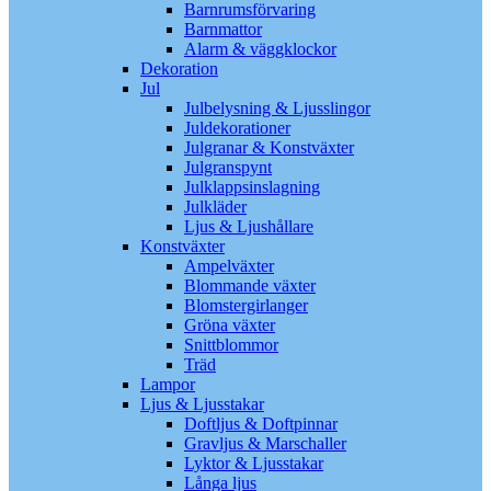
Barnrumsförvaring
Barnmattor
Alarm & väggklockor
Dekoration
Jul
Julbelysning & Ljusslingor
Juldekorationer
Julgranar & Konstväxter
Julgranspynt
Julklappsinslagning
Julkläder
Ljus & Ljushållare
Konstväxter
Ampelväxter
Blommande växter
Blomstergirlanger
Gröna växter
Snittblommor
Träd
Lampor
Ljus & Ljusstakar
Doftljus & Doftpinnar
Gravljus & Marschaller
Lyktor & Ljusstakar
Långa ljus