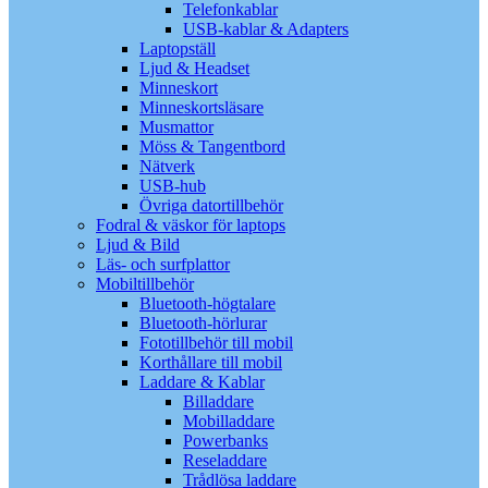
Telefonkablar
USB-kablar & Adapters
Laptopställ
Ljud & Headset
Minneskort
Minneskortsläsare
Musmattor
Möss & Tangentbord
Nätverk
USB-hub
Övriga datortillbehör
Fodral & väskor för laptops
Ljud & Bild
Läs- och surfplattor
Mobiltillbehör
Bluetooth-högtalare
Bluetooth-hörlurar
Fototillbehör till mobil
Korthållare till mobil
Laddare & Kablar
Billaddare
Mobilladdare
Powerbanks
Reseladdare
Trådlösa laddare