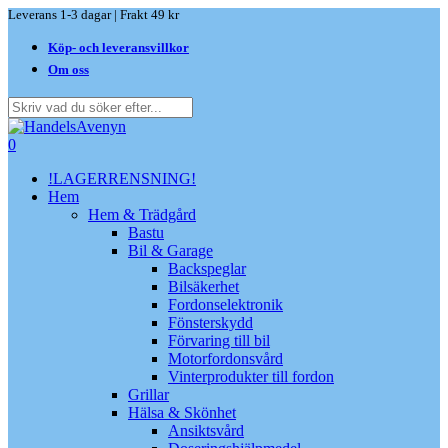
Skip
Leverans 1-3 dagar | Frakt 49 kr
to
Köp- och leveransvillkor
main
content
Om oss
Close
Search
search
0
Menu
!LAGERRENSNING!
Hem
Hem & Trädgård
Bastu
Bil & Garage
Backspeglar
Bilsäkerhet
Fordonselektronik
Fönsterskydd
Förvaring till bil
Motorfordonsvård
Vinterprodukter till fordon
Grillar
Hälsa & Skönhet
Ansiktsvård