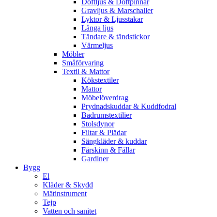
Doftljus & Doftpinnar
Gravljus & Marschaller
Lyktor & Ljusstakar
Långa ljus
Tändare & tändstickor
Värmeljus
Möbler
Småförvaring
Textil & Mattor
Kökstextiler
Mattor
Möbelöverdrag
Prydnadskuddar & Kuddfodral
Badrumstextilier
Stolsdynor
Filtar & Plädar
Sängkläder & kuddar
Fårskinn & Fällar
Gardiner
Bygg
El
Kläder & Skydd
Mätinstrument
Tejp
Vatten och sanitet