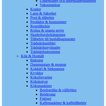
Underkläder och underklädestillbehör
Vakuumpåsar
Kontor
Larm & Säkerhet
Pool & tillbehör
Postlådor & husnummer
Resetillbehör
Roliga & smarta grejer
Skadedjursbekämpning
Tillbehör till hushållsapparater
Trädgårdsmöbler
Trädgårdsprydnader
Trädgårdsutrustning
Kök & Hushåll
Bakning
Dammsugare & moppar
Kokkärl & Stekpannor
Kryddor
Köksförvaring
Köksknivar
Köksmaskiner
Bordsgrillar & våffeljärn
Brödrostar
Fritöser
Kaffemaskiner & kaffetillbehör