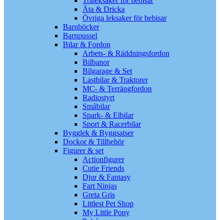
Träleksaker för bebisar
Äta & Dricka
Övriga leksaker för bebisar
Barnböcker
Barnpussel
Bilar & Fordon
Arbets- & Räddningsfordon
Bilbanor
Bilgarage & Set
Lastbilar & Traktorer
MC- & Terrängfordon
Radiostyrt
Småbilar
Spark- & Elbilar
Sport & Racerbilar
Bygglek & Byggsatser
Dockor & Tillbehör
Figurer & set
Actionfigurer
Cutie Friends
Djur & Fantasy
Fart Ninjas
Greta Gris
Littlest Pet Shop
My Little Pony