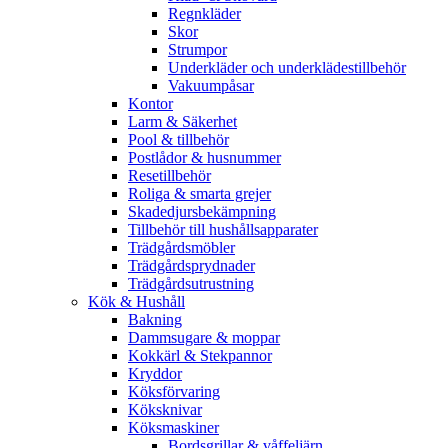
Regnkläder
Skor
Strumpor
Underkläder och underklädestillbehör
Vakuumpåsar
Kontor
Larm & Säkerhet
Pool & tillbehör
Postlådor & husnummer
Resetillbehör
Roliga & smarta grejer
Skadedjursbekämpning
Tillbehör till hushållsapparater
Trädgårdsmöbler
Trädgårdsprydnader
Trädgårdsutrustning
Kök & Hushåll
Bakning
Dammsugare & moppar
Kokkärl & Stekpannor
Kryddor
Köksförvaring
Köksknivar
Köksmaskiner
Bordsgrillar & våffeljärn