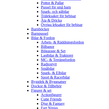
Pottor & Pallar
Pussel för små barn
Spark- och gåbilar
Träleksaker för bebisar
Äta & Dricka
Övriga leksaker för bebisar
Barnböcker
Barnpussel
Bilar & Fordon
Arbets- & Räddningsfordon
Bilbanor
Bilgarage & Set
Lastbilar & Traktorer
MC- & Terrängfordon
Radiostyrt
Småbilar
Spark- & Elbilar
Sport & Racerbilar
Bygglek & Byggsatser
Dockor & Tillbehör
Figurer & set
Actionfigurer
Cutie Friends
Djur & Fantasy
Fart Ninjas