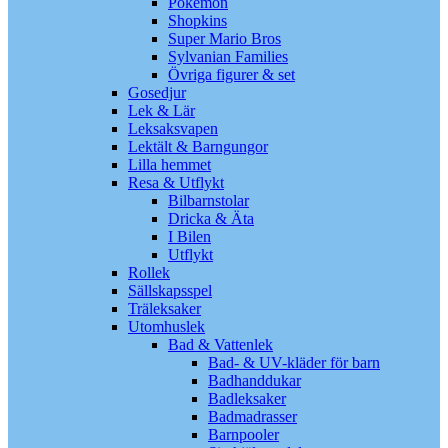
Pokémon
Shopkins
Super Mario Bros
Sylvanian Families
Övriga figurer & set
Gosedjur
Lek & Lär
Leksaksvapen
Lektält & Barngungor
Lilla hemmet
Resa & Utflykt
Bilbarnstolar
Dricka & Äta
I Bilen
Utflykt
Rollek
Sällskapsspel
Träleksaker
Utomhuslek
Bad & Vattenlek
Bad- & UV-kläder för barn
Badhanddukar
Badleksaker
Badmadrasser
Barnpooler