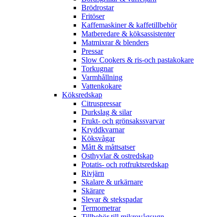
Brödrostar
Fritöser
Kaffemaskiner & kaffetillbehör
Matberedare & köksassistenter
Matmixrar & blenders
Pressar
Slow Cookers & ris-och pastakokare
Torkugnar
Varmhållning
Vattenkokare
Köksredskap
Citruspressar
Durkslag & silar
Frukt- och grönsakssvarvar
Kryddkvarnar
Köksvågar
Mått & måttsatser
Osthyvlar & ostredskap
Potatis- och rotfruktsredskap
Rivjärn
Skalare & urkärnare
Skärare
Slevar & stekspadar
Termometrar
Tillbehör till mikrovågsugn