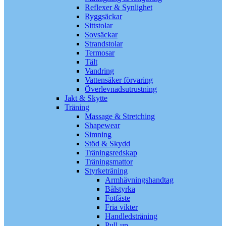
Reflexer & Synlighet
Ryggsäckar
Sittstolar
Sovsäckar
Strandstolar
Termosar
Tält
Vandring
Vattensäker förvaring
Överlevnadsutrustning
Jakt & Skytte
Träning
Massage & Stretching
Shapewear
Simning
Stöd & Skydd
Träningsredskap
Träningsmattor
Styrketräning
Armhävningshandtag
Bålstyrka
Fotfäste
Fria vikter
Handledsträning
Pull-up