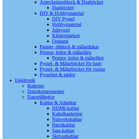
Anteckningsblock & Dagböcker
Dagböcker
DIY & Hobbymaterial
DIY Pyssel
Hobbymaterial
Julpyssel
Klistermärken
Origami
Papper, ritblock & målardukar
Pennor, kritor & målarfärg
Pennor, kritor & målarfärg
Pyssel- & Målarböcker för barn
Pyssel- & Målarböcker för vuxna
Pysselset & pärlor
Elektronik
Batterier
Datorkomponenter
Datortillbehör
Kablar & Adaptrar
HDMI-kablar
Kabelhantering
Nätverkskablar
Patchkablar
Sata-kablar
Skrivarkablar