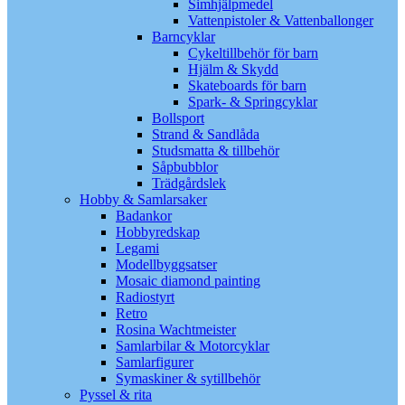
Simhjälpmedel
Vattenpistoler & Vattenballonger
Barncyklar
Cykeltillbehör för barn
Hjälm & Skydd
Skateboards för barn
Spark- & Springcyklar
Bollsport
Strand & Sandlåda
Studsmatta & tillbehör
Såpbubblor
Trädgårdslek
Hobby & Samlarsaker
Badankor
Hobbyredskap
Legami
Modellbyggsatser
Mosaic diamond painting
Radiostyrt
Retro
Rosina Wachtmeister
Samlarbilar & Motorcyklar
Samlarfigurer
Symaskiner & sytillbehör
Pyssel & rita