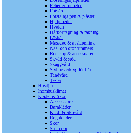
Doseringshjälpmedel
Febertermometer
Fotvård
Första hjälpen & plåster
Hjälpmedel
Hygien
Hårborttagning & rakning
Löshår
Massage & avslappning
Näs- och örontrimmers
Redskap & accessoarer
Skydd & stöd
Skäggvård
Stylingverktyg för hår
Tandvård
Tester
Husdjur
Inomhusklimat
Kläder & Skor
Accessoarer
Barnkläder
Kläd- & Skovård
Regnkläder
Skor
Strumpor