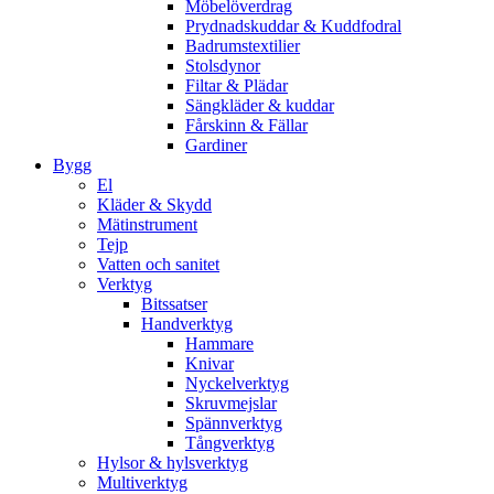
Möbelöverdrag
Prydnadskuddar & Kuddfodral
Badrumstextilier
Stolsdynor
Filtar & Plädar
Sängkläder & kuddar
Fårskinn & Fällar
Gardiner
Bygg
El
Kläder & Skydd
Mätinstrument
Tejp
Vatten och sanitet
Verktyg
Bitssatser
Handverktyg
Hammare
Knivar
Nyckelverktyg
Skruvmejslar
Spännverktyg
Tångverktyg
Hylsor & hylsverktyg
Multiverktyg