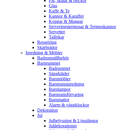
Fat, skålar & brickor
Glas
Kaffe & Te
Kannor & Karaffer
Koppar & Muggar
Serveringstermosar & Termoskannor
Servetter
Tallrikar
Rengöring
Skärbrädor
Inredning & Möbler
Badrumstillbehör
Barnrummet
Badrummet
Sängkläder
Barnmöbler
Barnrumsinredning
Barnlampor
Barnrumsförvaring
Barnmattor
Alarm & väggklockor
Dekoration
Jul
Julbelysning & Ljusslingor
Juldekorationer