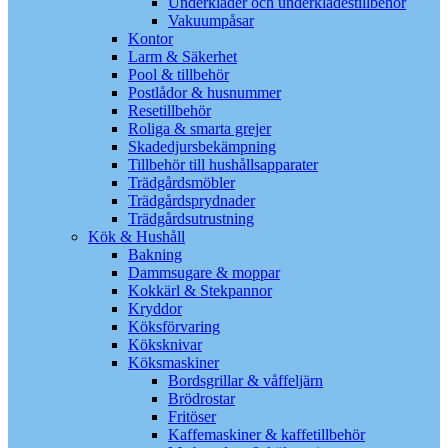
Underkläder och underklädestillbehör
Vakuumpåsar
Kontor
Larm & Säkerhet
Pool & tillbehör
Postlådor & husnummer
Resetillbehör
Roliga & smarta grejer
Skadedjursbekämpning
Tillbehör till hushållsapparater
Trädgårdsmöbler
Trädgårdsprydnader
Trädgårdsutrustning
Kök & Hushåll
Bakning
Dammsugare & moppar
Kokkärl & Stekpannor
Kryddor
Köksförvaring
Köksknivar
Köksmaskiner
Bordsgrillar & våffeljärn
Brödrostar
Fritöser
Kaffemaskiner & kaffetillbehör