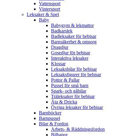
Vattensport
Vintersport
Leksaker & Spel
Baby
Babygym & lekmattor
Badkarslek
Badleksaker för bebisar
Barnsäkerhet & omsorg
Dragdjur
Gosedjur för bebisar
Interaktiva leksaker
Klossar
Leksaksbilar för bebisar
Leksaksfigurer för bebisar
Pottor & Pallar
Pussel för små barn
Spark- och gåbilar
Träleksaker för bebisar
Äta & Dricka
Övriga leksaker för bebisar
Barnböcker
Barnpussel
Bilar & Fordon
Arbets- & Räddningsfordon
Bilbanor