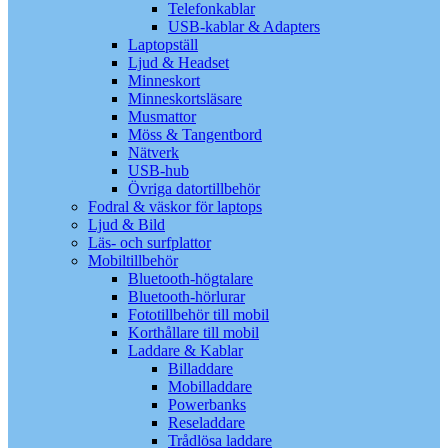
Telefonkablar
USB-kablar & Adapters
Laptopställ
Ljud & Headset
Minneskort
Minneskortsläsare
Musmattor
Möss & Tangentbord
Nätverk
USB-hub
Övriga datortillbehör
Fodral & väskor för laptops
Ljud & Bild
Läs- och surfplattor
Mobiltillbehör
Bluetooth-högtalare
Bluetooth-hörlurar
Fototillbehör till mobil
Korthållare till mobil
Laddare & Kablar
Billaddare
Mobilladdare
Powerbanks
Reseladdare
Trådlösa laddare