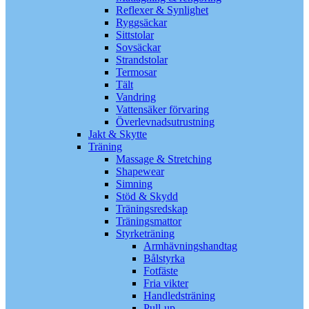
Reflexer & Synlighet
Ryggsäckar
Sittstolar
Sovsäckar
Strandstolar
Termosar
Tält
Vandring
Vattensäker förvaring
Överlevnadsutrustning
Jakt & Skytte
Träning
Massage & Stretching
Shapewear
Simning
Stöd & Skydd
Träningsredskap
Träningsmattor
Styrketräning
Armhävningshandtag
Bålstyrka
Fotfäste
Fria vikter
Handledsträning
Pull-up