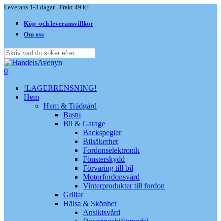
Skip
Leverans 1-3 dagar | Frakt 49 kr
to
Köp- och leveransvillkor
main
content
Om oss
Close
Search
search
0
Menu
!LAGERRENSNING!
Hem
Hem & Trädgård
Bastu
Bil & Garage
Backspeglar
Bilsäkerhet
Fordonselektronik
Fönsterskydd
Förvaring till bil
Motorfordonsvård
Vinterprodukter till fordon
Grillar
Hälsa & Skönhet
Ansiktsvård