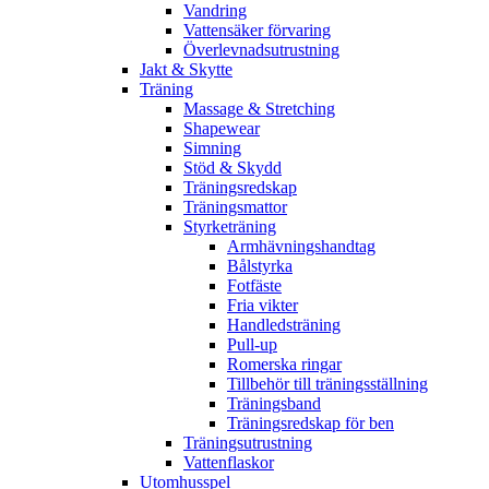
Vandring
Vattensäker förvaring
Överlevnadsutrustning
Jakt & Skytte
Träning
Massage & Stretching
Shapewear
Simning
Stöd & Skydd
Träningsredskap
Träningsmattor
Styrketräning
Armhävningshandtag
Bålstyrka
Fotfäste
Fria vikter
Handledsträning
Pull-up
Romerska ringar
Tillbehör till träningsställning
Träningsband
Träningsredskap för ben
Träningsutrustning
Vattenflaskor
Utomhusspel