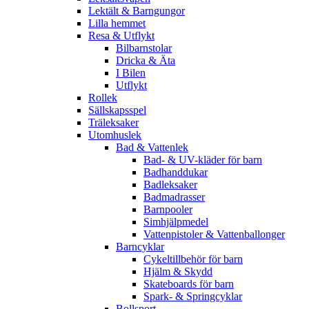
Lektält & Barngungor
Lilla hemmet
Resa & Utflykt
Bilbarnstolar
Dricka & Äta
I Bilen
Utflykt
Rollek
Sällskapsspel
Träleksaker
Utomhuslek
Bad & Vattenlek
Bad- & UV-kläder för barn
Badhanddukar
Badleksaker
Badmadrasser
Barnpooler
Simhjälpmedel
Vattenpistoler & Vattenballonger
Barncyklar
Cykeltillbehör för barn
Hjälm & Skydd
Skateboards för barn
Spark- & Springcyklar
Bollsport