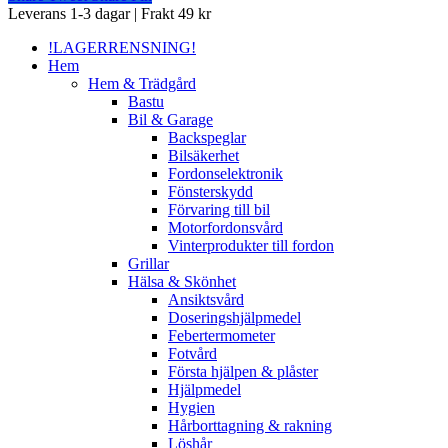
Close
Leverans 1-3 dagar | Frakt 49 kr
Menu
!LAGERRENSNING!
Hem
Hem & Trädgård
Bastu
Bil & Garage
Backspeglar
Bilsäkerhet
Fordonselektronik
Fönsterskydd
Förvaring till bil
Motorfordonsvård
Vinterprodukter till fordon
Grillar
Hälsa & Skönhet
Ansiktsvård
Doseringshjälpmedel
Febertermometer
Fotvård
Första hjälpen & plåster
Hjälpmedel
Hygien
Hårborttagning & rakning
Löshår