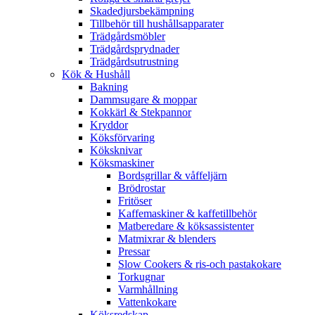
Skadedjursbekämpning
Tillbehör till hushållsapparater
Trädgårdsmöbler
Trädgårdsprydnader
Trädgårdsutrustning
Kök & Hushåll
Bakning
Dammsugare & moppar
Kokkärl & Stekpannor
Kryddor
Köksförvaring
Köksknivar
Köksmaskiner
Bordsgrillar & våffeljärn
Brödrostar
Fritöser
Kaffemaskiner & kaffetillbehör
Matberedare & köksassistenter
Matmixrar & blenders
Pressar
Slow Cookers & ris-och pastakokare
Torkugnar
Varmhållning
Vattenkokare
Köksredskap