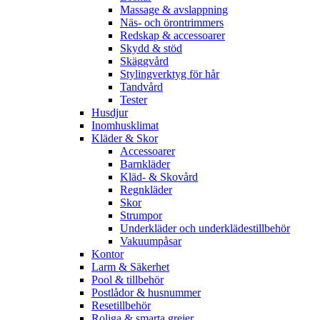
Massage & avslappning
Näs- och örontrimmers
Redskap & accessoarer
Skydd & stöd
Skäggvård
Stylingverktyg för hår
Tandvård
Tester
Husdjur
Inomhusklimat
Kläder & Skor
Accessoarer
Barnkläder
Kläd- & Skovård
Regnkläder
Skor
Strumpor
Underkläder och underklädestillbehör
Vakuumpåsar
Kontor
Larm & Säkerhet
Pool & tillbehör
Postlådor & husnummer
Resetillbehör
Roliga & smarta grejer