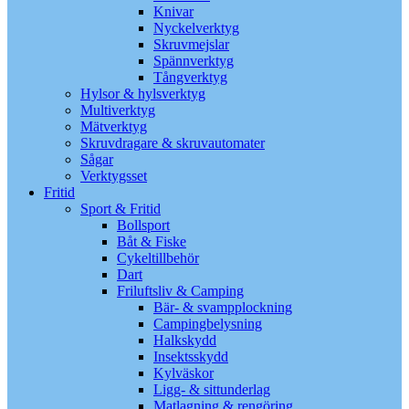
Knivar
Nyckelverktyg
Skruvmejslar
Spännverktyg
Tångverktyg
Hylsor & hylsverktyg
Multiverktyg
Mätverktyg
Skruvdragare & skruvautomater
Sågar
Verktygsset
Fritid
Sport & Fritid
Bollsport
Båt & Fiske
Cykeltillbehör
Dart
Friluftsliv & Camping
Bär- & svampplockning
Campingbelysning
Halkskydd
Insektsskydd
Kylväskor
Ligg- & sittunderlag
Matlagning & rengöring