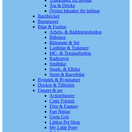
Träleksaker för bebisar
Äta & Dricka
Övriga leksaker för bebisar
Barnböcker
Barnpussel
Bilar & Fordon
Arbets- & Räddningsfordon
Bilbanor
Bilgarage & Set
Lastbilar & Traktorer
MC- & Terrängfordon
Radiostyrt
Småbilar
Spark- & Elbilar
Sport & Racerbilar
Bygglek & Byggsatser
Dockor & Tillbehör
Figurer & set
Actionfigurer
Cutie Friends
Djur & Fantasy
Fart Ninjas
Greta Gris
Littlest Pet Shop
My Little Pony