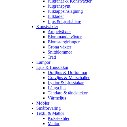
Julgranar & Konstväxter
Julgranspynt
Julklappsinslagning
Julkläder
Ljus & Ljushållare
Konstväxter
Ampelväxter
Blommande växter
Blomstergirlanger
Gröna växter
Snittblommor
Träd
Lampor
Ljus & Ljusstakar
Doftljus & Doftpinnar
Gravljus & Marschaller
Lyktor & Ljusstakar
Långa ljus
Tändare & tändstickor
Värmeljus
Möbler
Småförvaring
Textil & Mattor
Kökstextiler
Mattor