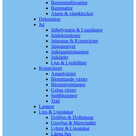
Barnrumsförvaring
Barnmattor
Alarm & väggklockor
Dekoration
Jul
Julbelysning & Ljusslingor
Juldekorationer
Julgranar & Konstväxter
Julgranspynt
Julklappsinslagning
Julkläder
Ljus & Ljushållare
Konstväxter
Ampelväxter
Blommande växter
Blomstergirlanger
Gröna växter
Snittblommor
Träd
Lampor
Ljus & Ljusstakar
Doftljus & Doftpinnar
Gravljus & Marschaller
Lyktor & Ljusstakar
Långa ljus