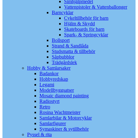
Simhjälpmedel
Vattenpistoler & Vattenballonger
Barncyklar
Cykeltillbehör för barn
Hjälm & Skydd
Skateboards för barn
Spark- & Springcyklar
Bollsport
Strand & Sandlåda
Studsmatta & tillbehör
Såpbubblor
Trädgårdslek
Hobby & Samlarsaker
Badankor
Hobbyredskap
Legami
Modellbyggsatser
Mosaic diamond painting
Radiostyrt
Retro
Rosina Wachtmeister
Samlarbilar & Motorcyklar
Samlarfigurer
Symaskiner & sytillbehör
Pyssel & rita