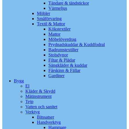
Tändare & tändstickor
Värmeljus
Möbler
Småförvaring
Textil & Mattor
Kökstextiler
Mattor
Möbelöverdrag
Prydnadskuddar & Kuddfodral
Badrumstextilier
Stolsdynor
Filtar & Plädar
Sängkläder & kuddar
Fårskinn & Fällar
Gardiner
Bygg
El
Kläder & Skydd
Mätinstrument
Tejp
Vatten och sanitet
Verktyg
Bitssatser
Handverktyg
Hammare