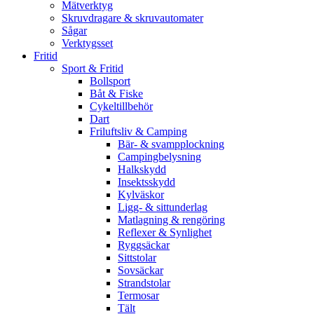
Mätverktyg
Skruvdragare & skruvautomater
Sågar
Verktygsset
Fritid
Sport & Fritid
Bollsport
Båt & Fiske
Cykeltillbehör
Dart
Friluftsliv & Camping
Bär- & svampplockning
Campingbelysning
Halkskydd
Insektsskydd
Kylväskor
Ligg- & sittunderlag
Matlagning & rengöring
Reflexer & Synlighet
Ryggsäckar
Sittstolar
Sovsäckar
Strandstolar
Termosar
Tält