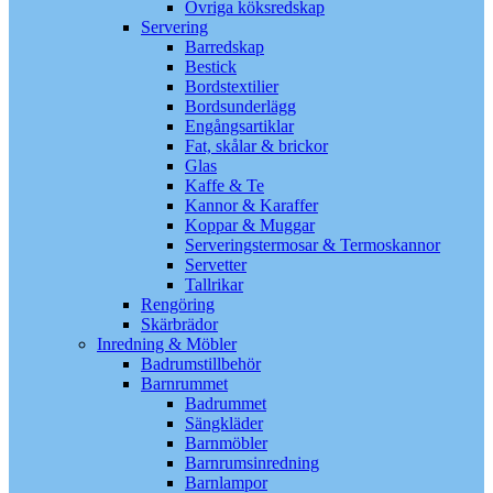
Övriga köksredskap
Servering
Barredskap
Bestick
Bordstextilier
Bordsunderlägg
Engångsartiklar
Fat, skålar & brickor
Glas
Kaffe & Te
Kannor & Karaffer
Koppar & Muggar
Serveringstermosar & Termoskannor
Servetter
Tallrikar
Rengöring
Skärbrädor
Inredning & Möbler
Badrumstillbehör
Barnrummet
Badrummet
Sängkläder
Barnmöbler
Barnrumsinredning
Barnlampor