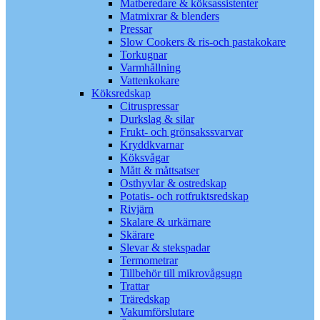
Matberedare & köksassistenter
Matmixrar & blenders
Pressar
Slow Cookers & ris-och pastakokare
Torkugnar
Varmhållning
Vattenkokare
Köksredskap
Citruspressar
Durkslag & silar
Frukt- och grönsakssvarvar
Kryddkvarnar
Köksvågar
Mått & måttsatser
Osthyvlar & ostredskap
Potatis- och rotfruktsredskap
Rivjärn
Skalare & urkärnare
Skärare
Slevar & stekspadar
Termometrar
Tillbehör till mikrovågsugn
Trattar
Träredskap
Vakumförslutare