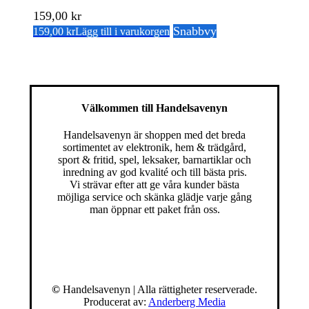
159,00
kr
Snabbvy
159,00
kr
Lägg till i varukorgen
Välkommen till Handelsavenyn
Handelsavenyn är shoppen med det breda
sortimentet av elektronik, hem & trädgård,
sport & fritid, spel, leksaker, barnartiklar och
inredning av god kvalité och till bästa pris.
Vi strävar efter att ge våra kunder bästa
möjliga service och skänka glädje varje gång
man öppnar ett paket från oss.
©
Handelsavenyn | Alla rättigheter reserverade.
Producerat av:
Anderberg Media