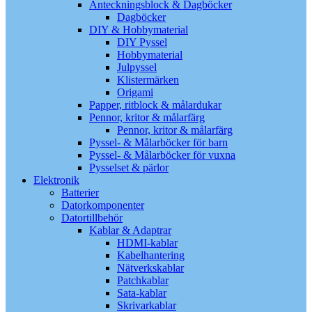
Anteckningsblock & Dagböcker
Dagböcker
DIY & Hobbymaterial
DIY Pyssel
Hobbymaterial
Julpyssel
Klistermärken
Origami
Papper, ritblock & målardukar
Pennor, kritor & målarfärg
Pennor, kritor & målarfärg
Pyssel- & Målarböcker för barn
Pyssel- & Målarböcker för vuxna
Pysselset & pärlor
Elektronik
Batterier
Datorkomponenter
Datortillbehör
Kablar & Adaptrar
HDMI-kablar
Kabelhantering
Nätverkskablar
Patchkablar
Sata-kablar
Skrivarkablar