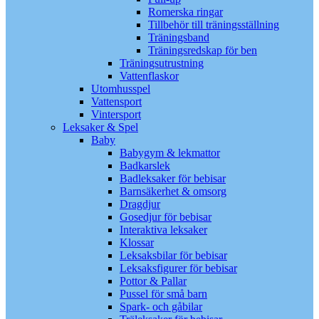
Romerska ringar
Tillbehör till träningsställning
Träningsband
Träningsredskap för ben
Träningsutrustning
Vattenflaskor
Utomhusspel
Vattensport
Vintersport
Leksaker & Spel
Baby
Babygym & lekmattor
Badkarslek
Badleksaker för bebisar
Barnsäkerhet & omsorg
Dragdjur
Gosedjur för bebisar
Interaktiva leksaker
Klossar
Leksaksbilar för bebisar
Leksaksfigurer för bebisar
Pottor & Pallar
Pussel för små barn
Spark- och gåbilar