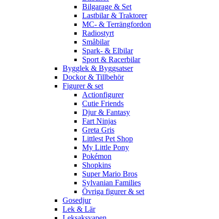
Bilgarage & Set
Lastbilar & Traktorer
MC- & Terrängfordon
Radiostyrt
Småbilar
Spark- & Elbilar
Sport & Racerbilar
Bygglek & Byggsatser
Dockor & Tillbehör
Figurer & set
Actionfigurer
Cutie Friends
Djur & Fantasy
Fart Ninjas
Greta Gris
Littlest Pet Shop
My Little Pony
Pokémon
Shopkins
Super Mario Bros
Sylvanian Families
Övriga figurer & set
Gosedjur
Lek & Lär
Leksaksvapen