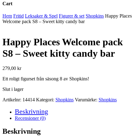
Cart
Close
Hem
Fritid
Leksaker & Spel
Figurer & set
Shopkins
Happy Places
Cart
Welcome pack S8 – Sweet kitty candy bar
Happy Places Welcome pack
S8 – Sweet kitty candy bar
279,00
kr
Ett roligt figurset från säsong 8 av Shopkins!
Slut i lager
Artikelnr:
14414
Kategori:
Shopkins
Varumärke:
Shopkins
Beskrivning
Recensioner (0)
Beskrivning