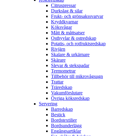
Citruspressar
Durkslag & silar
Frukt- och grönsakssvarvar
Kryddkvarnar
Köksvågar
Mått & måttsatser
Osthyvlar & ostredskap
Potatis- och rotfruktsredskap
Rivjärn
Skalare & urkärnare
Skärare
Slevar & stekspadar
Termometrar
Tillbehör till mikrovågsugn
Trattar
Träredskap
Vakumförslutare
Övriga köksredskap
Servering
Barredskap
Bestick
Bordstextilier
Bordsunderlägg
Engångsartiklar