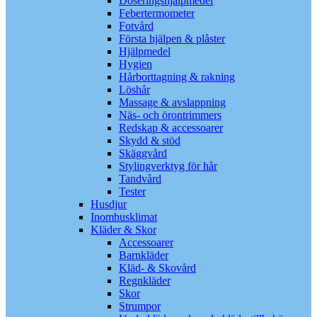
Doseringshjälpmedel
Febertermometer
Fotvård
Första hjälpen & plåster
Hjälpmedel
Hygien
Hårborttagning & rakning
Löshår
Massage & avslappning
Näs- och örontrimmers
Redskap & accessoarer
Skydd & stöd
Skäggvård
Stylingverktyg för hår
Tandvård
Tester
Husdjur
Inomhusklimat
Kläder & Skor
Accessoarer
Barnkläder
Kläd- & Skovård
Regnkläder
Skor
Strumpor