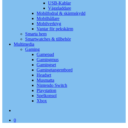
USB-Kablar
Väggladdare
Mobilfodral & skärmskydd
Mobilhållare
Mobilverktyg
Vantar för pekskärm
Smarta hem
Smartwatches & tillbehör
Multimedia
Gaming
Gamepad
Gamingmus
Gamingset
Gamingtangentbord
Headset
Musmatta
Nintendo Switch
Playstation
Spelkonsol
Xbox
search
0