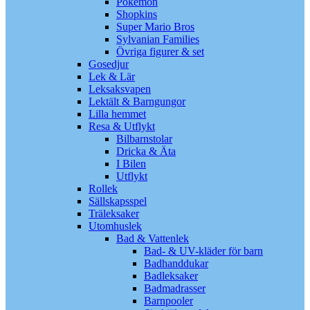
Pokémon
Shopkins
Super Mario Bros
Sylvanian Families
Övriga figurer & set
Gosedjur
Lek & Lär
Leksaksvapen
Lektält & Barngungor
Lilla hemmet
Resa & Utflykt
Bilbarnstolar
Dricka & Äta
I Bilen
Utflykt
Rollek
Sällskapsspel
Träleksaker
Utomhuslek
Bad & Vattenlek
Bad- & UV-kläder för barn
Badhanddukar
Badleksaker
Badmadrasser
Barnpooler