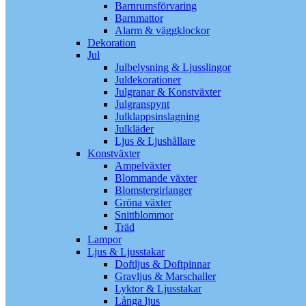
Barnrumsförvaring
Barnmattor
Alarm & väggklockor
Dekoration
Jul
Julbelysning & Ljusslingor
Juldekorationer
Julgranar & Konstväxter
Julgranspynt
Julklappsinslagning
Julkläder
Ljus & Ljushållare
Konstväxter
Ampelväxter
Blommande växter
Blomstergirlanger
Gröna växter
Snittblommor
Träd
Lampor
Ljus & Ljusstakar
Doftljus & Doftpinnar
Gravljus & Marschaller
Lyktor & Ljusstakar
Långa ljus