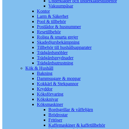
Underkläder och underklädestillbehör
Vakuumpåsar
Kontor
Larm & Säkerhet
Pool & tillbehör
Postlådor & husnummer
Resetillbehör
Roliga & smarta grejer
Skadedjursbekämpning
Tillbehör till hushållsapparater
Trädgårdsmöbler
Trädgårdsprydnader
Trädgårdsutrustning
Kök & Hushåll
Bakning
Dammsugare & moppar
Kokkärl & Stekpannor
Kryddor
Köksförvaring
Köksknivar
Köksmaskiner
Bordsgrillar & våffeljärn
Brödrostar
Fritöser
Kaffemaskiner & kaffetillbehör