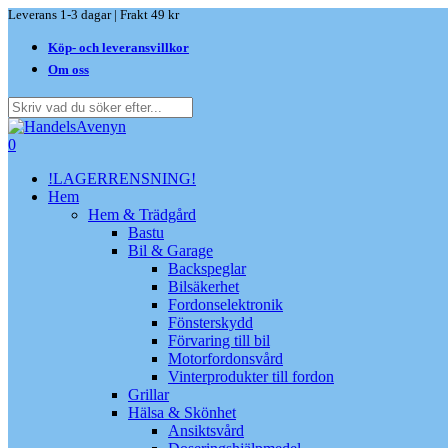
Skip
Leverans 1-3 dagar | Frakt 49 kr
to
Köp- och leveransvillkor
main
content
Om oss
Close
Search
search
0
Menu
!LAGERRENSNING!
Hem
Hem & Trädgård
Bastu
Bil & Garage
Backspeglar
Bilsäkerhet
Fordonselektronik
Fönsterskydd
Förvaring till bil
Motorfordonsvård
Vinterprodukter till fordon
Grillar
Hälsa & Skönhet
Ansiktsvård