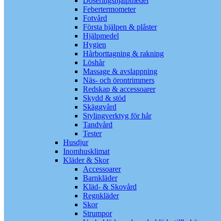
Doseringshjälpmedel
Febertermometer
Fotvård
Första hjälpen & plåster
Hjälpmedel
Hygien
Hårborttagning & rakning
Löshår
Massage & avslappning
Näs- och örontrimmers
Redskap & accessoarer
Skydd & stöd
Skäggvård
Stylingverktyg för hår
Tandvård
Tester
Husdjur
Inomhusklimat
Kläder & Skor
Accessoarer
Barnkläder
Kläd- & Skovård
Regnkläder
Skor
Strumpor