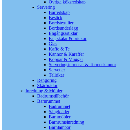
Övriga köksredskap
Servering
Barredskap
Bestick
Bordstextilier
Bordsunderlägg
Engångsartiklar
Fat, skålar & brickor
Glas
Kaffe & Te
Kannor & Karaffer
Koppar & Muggar
Serveringstermosar & Termoskannor
Servetter
Tallrikar
Rengöring
Skärbrädor
Inredning & Möbler
Badrumstillbehör
Barnrummet
Badrummet
Sängkläder
Barnmöbler
Barnrumsinredning
Barnlampor