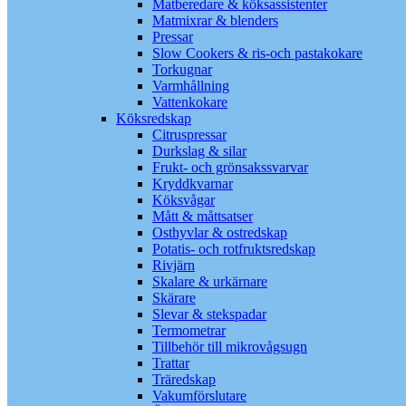
Matberedare & köksassistenter
Matmixrar & blenders
Pressar
Slow Cookers & ris-och pastakokare
Torkugnar
Varmhållning
Vattenkokare
Köksredskap
Citruspressar
Durkslag & silar
Frukt- och grönsakssvarvar
Kryddkvarnar
Köksvågar
Mått & måttsatser
Osthyvlar & ostredskap
Potatis- och rotfruktsredskap
Rivjärn
Skalare & urkärnare
Skärare
Slevar & stekspadar
Termometrar
Tillbehör till mikrovågsugn
Trattar
Träredskap
Vakumförslutare