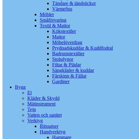
Tändare & tändstickor
Värmeljus
Möbler
Småförvaring
Textil & Mattor
Kökstextiler
Mattor
Möbelöverdrag
Prydnadskuddar & Kuddfodral
Badrumstextilier
Stolsdynor
Filtar & Plädar
Sängkläder & kuddar
Fårskinn & Fällar
Gardiner
Bygg
El
Kläder & Skydd
Mätinstrument
Tejp
Vatten och sanitet
Verktyg
Bitssatser
Handverktyg
Hammare