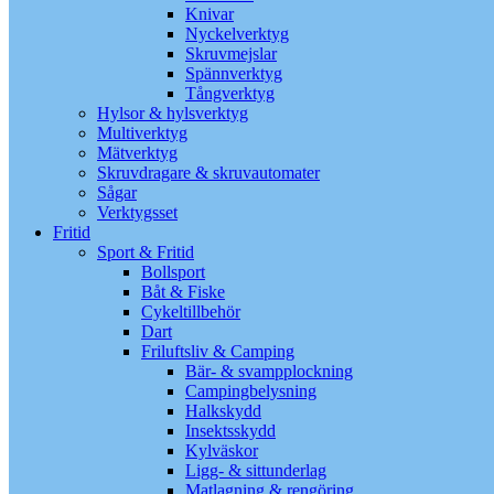
Knivar
Nyckelverktyg
Skruvmejslar
Spännverktyg
Tångverktyg
Hylsor & hylsverktyg
Multiverktyg
Mätverktyg
Skruvdragare & skruvautomater
Sågar
Verktygsset
Fritid
Sport & Fritid
Bollsport
Båt & Fiske
Cykeltillbehör
Dart
Friluftsliv & Camping
Bär- & svampplockning
Campingbelysning
Halkskydd
Insektsskydd
Kylväskor
Ligg- & sittunderlag
Matlagning & rengöring