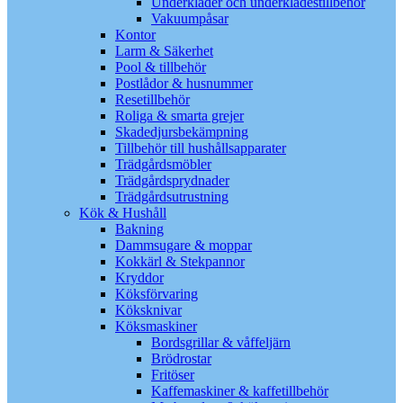
Underkläder och underklädestillbehör
Vakuumpåsar
Kontor
Larm & Säkerhet
Pool & tillbehör
Postlådor & husnummer
Resetillbehör
Roliga & smarta grejer
Skadedjursbekämpning
Tillbehör till hushållsapparater
Trädgårdsmöbler
Trädgårdsprydnader
Trädgårdsutrustning
Kök & Hushåll
Bakning
Dammsugare & moppar
Kokkärl & Stekpannor
Kryddor
Köksförvaring
Köksknivar
Köksmaskiner
Bordsgrillar & våffeljärn
Brödrostar
Fritöser
Kaffemaskiner & kaffetillbehör