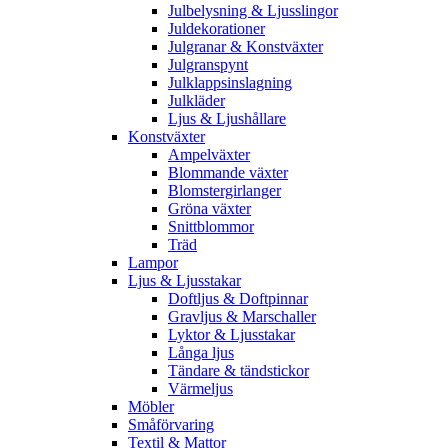
Julbelysning & Ljusslingor
Juldekorationer
Julgranar & Konstväxter
Julgranspynt
Julklappsinslagning
Julkläder
Ljus & Ljushållare
Konstväxter
Ampelväxter
Blommande växter
Blomstergirlanger
Gröna växter
Snittblommor
Träd
Lampor
Ljus & Ljusstakar
Doftljus & Doftpinnar
Gravljus & Marschaller
Lyktor & Ljusstakar
Långa ljus
Tändare & tändstickor
Värmeljus
Möbler
Småförvaring
Textil & Mattor