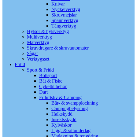
Knivar
Nyckelverktyg
Skruvmejslar
Spännverktyg
Tångverktyg
Hylsor & hylsverktyg
Multiverktyg
Mätverktyg
Skruvdragare & skruvautomater
Sågar
Verktygsset
Fritid
Sport & Fritid
Bollsport
Båt & Fiske
Cykeltillbehör
Dart
Friluftsliv & Camping
Bär- & svampplockning
Campingbelysning
Halkskydd
Insektsskydd
Kylväskor
Ligg- & sittunderlag
Matlagning & rengöring