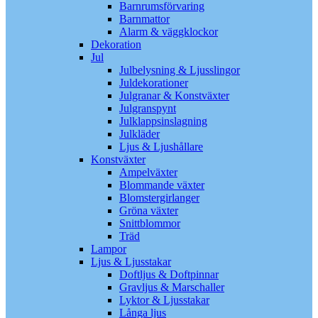
Barnrumsförvaring
Barnmattor
Alarm & väggklockor
Dekoration
Jul
Julbelysning & Ljusslingor
Juldekorationer
Julgranar & Konstväxter
Julgranspynt
Julklappsinslagning
Julkläder
Ljus & Ljushållare
Konstväxter
Ampelväxter
Blommande växter
Blomstergirlanger
Gröna växter
Snittblommor
Träd
Lampor
Ljus & Ljusstakar
Doftljus & Doftpinnar
Gravljus & Marschaller
Lyktor & Ljusstakar
Långa ljus