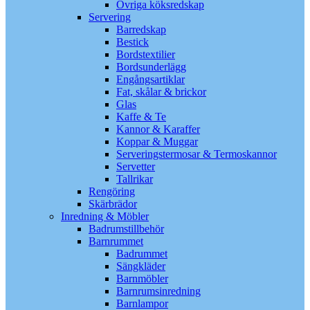
Övriga köksredskap
Servering
Barredskap
Bestick
Bordstextilier
Bordsunderlägg
Engångsartiklar
Fat, skålar & brickor
Glas
Kaffe & Te
Kannor & Karaffer
Koppar & Muggar
Serveringstermosar & Termoskannor
Servetter
Tallrikar
Rengöring
Skärbrädor
Inredning & Möbler
Badrumstillbehör
Barnrummet
Badrummet
Sängkläder
Barnmöbler
Barnrumsinredning
Barnlampor