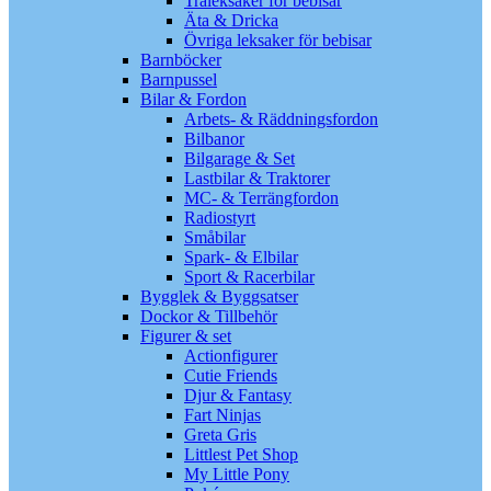
Träleksaker för bebisar
Äta & Dricka
Övriga leksaker för bebisar
Barnböcker
Barnpussel
Bilar & Fordon
Arbets- & Räddningsfordon
Bilbanor
Bilgarage & Set
Lastbilar & Traktorer
MC- & Terrängfordon
Radiostyrt
Småbilar
Spark- & Elbilar
Sport & Racerbilar
Bygglek & Byggsatser
Dockor & Tillbehör
Figurer & set
Actionfigurer
Cutie Friends
Djur & Fantasy
Fart Ninjas
Greta Gris
Littlest Pet Shop
My Little Pony