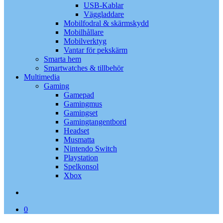
USB-Kablar
Väggladdare
Mobilfodral & skärmskydd
Mobilhållare
Mobilverktyg
Vantar för pekskärm
Smarta hem
Smartwatches & tillbehör
Multimedia
Gaming
Gamepad
Gamingmus
Gamingset
Gamingtangentbord
Headset
Musmatta
Nintendo Switch
Playstation
Spelkonsol
Xbox
search
0