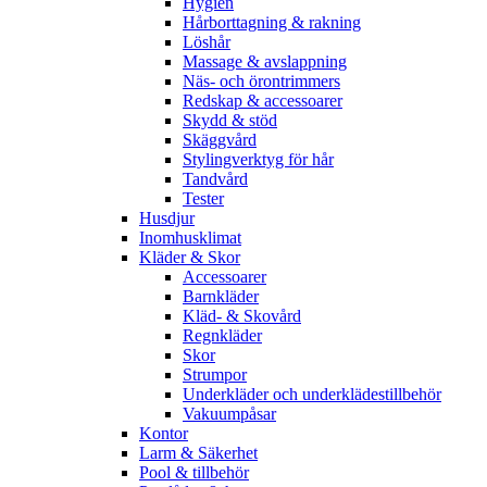
Hygien
Hårborttagning & rakning
Löshår
Massage & avslappning
Näs- och örontrimmers
Redskap & accessoarer
Skydd & stöd
Skäggvård
Stylingverktyg för hår
Tandvård
Tester
Husdjur
Inomhusklimat
Kläder & Skor
Accessoarer
Barnkläder
Kläd- & Skovård
Regnkläder
Skor
Strumpor
Underkläder och underklädestillbehör
Vakuumpåsar
Kontor
Larm & Säkerhet
Pool & tillbehör