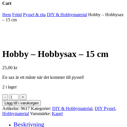
Cart
Close
Hem
Fritid
Pyssel & rita
DIY & Hobbymaterial
Hobby – Hobbysax
Cart
– 15 cm
Hobby – Hobbysax – 15 cm
25,00
kr
En sax är ett måste när det kommer till pyssel!
2 i lager
Hobby
-
Lägg till i varukorgen
Hobbysax
Artikelnr:
9617
Kategorier:
DIY & Hobbymaterial
,
DIY Pyssel
,
-
Hobbymaterial
Varumärke:
Kapel
15
cm
Beskrivning
mängd