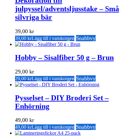
Dekoration till
julpyssel/adventsljusstake – Små
silvriga bär
39,00
kr
Snabbvy
39,00
kr
Lägg till i varukorgen
Hobby – Sisalfiber 50 g – Brun
29,00
kr
Snabbvy
29,00
kr
Lägg till i varukorgen
Pysselset – DIY Broderi Set –
Enhörning
49,00
kr
Snabbvy
49,00
kr
Lägg till i varukorgen