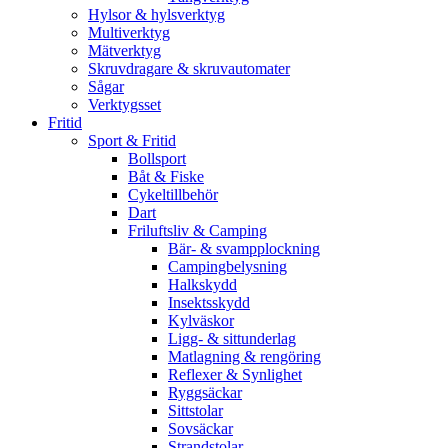
Hylsor & hylsverktyg
Multiverktyg
Mätverktyg
Skruvdragare & skruvautomater
Sågar
Verktygsset
Fritid
Sport & Fritid
Bollsport
Båt & Fiske
Cykeltillbehör
Dart
Friluftsliv & Camping
Bär- & svampplockning
Campingbelysning
Halkskydd
Insektsskydd
Kylväskor
Ligg- & sittunderlag
Matlagning & rengöring
Reflexer & Synlighet
Ryggsäckar
Sittstolar
Sovsäckar
Strandstolar