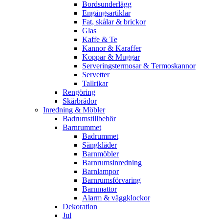
Bordsunderlägg
Engångsartiklar
Fat, skålar & brickor
Glas
Kaffe & Te
Kannor & Karaffer
Koppar & Muggar
Serveringstermosar & Termoskannor
Servetter
Tallrikar
Rengöring
Skärbrädor
Inredning & Möbler
Badrumstillbehör
Barnrummet
Badrummet
Sängkläder
Barnmöbler
Barnrumsinredning
Barnlampor
Barnrumsförvaring
Barnmattor
Alarm & väggklockor
Dekoration
Jul