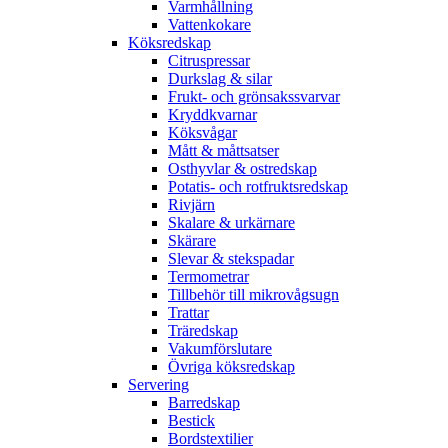
Varmhållning
Vattenkokare
Köksredskap
Citruspressar
Durkslag & silar
Frukt- och grönsakssvarvar
Kryddkvarnar
Köksvågar
Mått & måttsatser
Osthyvlar & ostredskap
Potatis- och rotfruktsredskap
Rivjärn
Skalare & urkärnare
Skärare
Slevar & stekspadar
Termometrar
Tillbehör till mikrovågsugn
Trattar
Träredskap
Vakumförslutare
Övriga köksredskap
Servering
Barredskap
Bestick
Bordstextilier