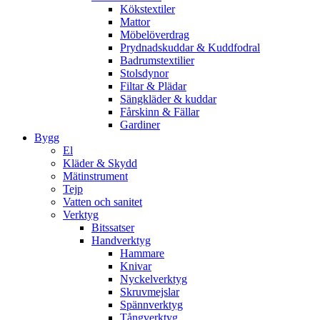
Kökstextiler
Mattor
Möbelöverdrag
Prydnadskuddar & Kuddfodral
Badrumstextilier
Stolsdynor
Filtar & Plädar
Sängkläder & kuddar
Fårskinn & Fällar
Gardiner
Bygg
El
Kläder & Skydd
Mätinstrument
Tejp
Vatten och sanitet
Verktyg
Bitssatser
Handverktyg
Hammare
Knivar
Nyckelverktyg
Skruvmejslar
Spännverktyg
Tångverktyg