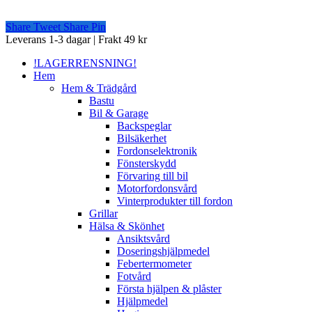
Share
Tweet
Share
Pin
Close
Leverans 1-3 dagar | Frakt 49 kr
Menu
!LAGERRENSNING!
Hem
Hem & Trädgård
Bastu
Bil & Garage
Backspeglar
Bilsäkerhet
Fordonselektronik
Fönsterskydd
Förvaring till bil
Motorfordonsvård
Vinterprodukter till fordon
Grillar
Hälsa & Skönhet
Ansiktsvård
Doseringshjälpmedel
Febertermometer
Fotvård
Första hjälpen & plåster
Hjälpmedel