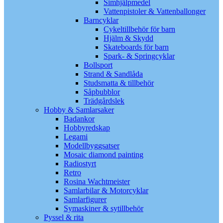
Simhjälpmedel
Vattenpistoler & Vattenballonger
Barncyklar
Cykeltillbehör för barn
Hjälm & Skydd
Skateboards för barn
Spark- & Springcyklar
Bollsport
Strand & Sandlåda
Studsmatta & tillbehör
Såpbubblor
Trädgårdslek
Hobby & Samlarsaker
Badankor
Hobbyredskap
Legami
Modellbyggsatser
Mosaic diamond painting
Radiostyrt
Retro
Rosina Wachtmeister
Samlarbilar & Motorcyklar
Samlarfigurer
Symaskiner & sytillbehör
Pyssel & rita