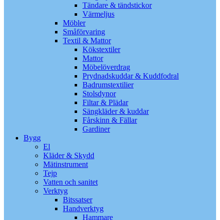
Tändare & tändstickor
Värmeljus
Möbler
Småförvaring
Textil & Mattor
Kökstextiler
Mattor
Möbelöverdrag
Prydnadskuddar & Kuddfodral
Badrumstextilier
Stolsdynor
Filtar & Plädar
Sängkläder & kuddar
Fårskinn & Fällar
Gardiner
Bygg
El
Kläder & Skydd
Mätinstrument
Tejp
Vatten och sanitet
Verktyg
Bitssatser
Handverktyg
Hammare