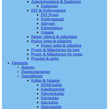
Anteckningsblock & Dagböcker
Dagböcker
DIY & Hobbymaterial
DIY Pyssel
Hobbymaterial
Julpyssel
Klistermärken
Origami
Papper, ritblock & målardukar
Pennor, kritor & målarfärg
Pennor, kritor & målarfärg
Pyssel- & Målarböcker för barn
Pyssel- & Målarböcker för vuxna
Pysselset & pärlor
Elektronik
Batterier
Datorkomponenter
Datortillbehör
Kablar & Adaptrar
HDMI-kablar
Kabelhantering
Nätverkskablar
Patchkablar
Sata-kablar
Skrivarkablar