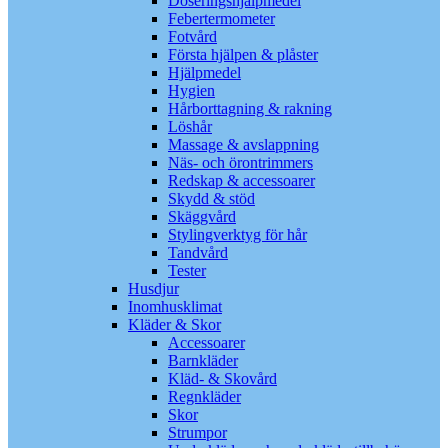
Doseringshjälpmedel
Febertermometer
Fotvård
Första hjälpen & plåster
Hjälpmedel
Hygien
Hårborttagning & rakning
Löshår
Massage & avslappning
Näs- och örontrimmers
Redskap & accessoarer
Skydd & stöd
Skäggvård
Stylingverktyg för hår
Tandvård
Tester
Husdjur
Inomhusklimat
Kläder & Skor
Accessoarer
Barnkläder
Kläd- & Skovård
Regnkläder
Skor
Strumpor