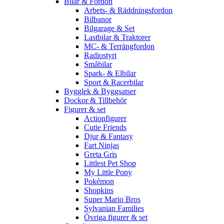
Bilar & Fordon
Arbets- & Räddningsfordon
Bilbanor
Bilgarage & Set
Lastbilar & Traktorer
MC- & Terrängfordon
Radiostyrt
Småbilar
Spark- & Elbilar
Sport & Racerbilar
Bygglek & Byggsatser
Dockor & Tillbehör
Figurer & set
Actionfigurer
Cutie Friends
Djur & Fantasy
Fart Ninjas
Greta Gris
Littlest Pet Shop
My Little Pony
Pokémon
Shopkins
Super Mario Bros
Sylvanian Families
Övriga figurer & set