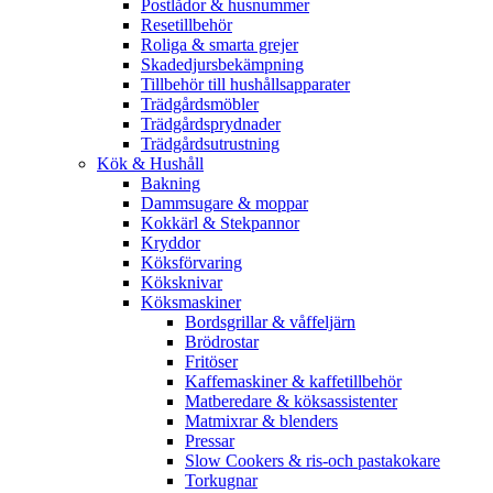
Postlådor & husnummer
Resetillbehör
Roliga & smarta grejer
Skadedjursbekämpning
Tillbehör till hushållsapparater
Trädgårdsmöbler
Trädgårdsprydnader
Trädgårdsutrustning
Kök & Hushåll
Bakning
Dammsugare & moppar
Kokkärl & Stekpannor
Kryddor
Köksförvaring
Köksknivar
Köksmaskiner
Bordsgrillar & våffeljärn
Brödrostar
Fritöser
Kaffemaskiner & kaffetillbehör
Matberedare & köksassistenter
Matmixrar & blenders
Pressar
Slow Cookers & ris-och pastakokare
Torkugnar