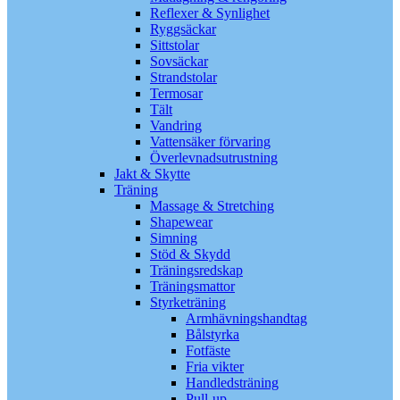
Reflexer & Synlighet
Ryggsäckar
Sittstolar
Sovsäckar
Strandstolar
Termosar
Tält
Vandring
Vattensäker förvaring
Överlevnadsutrustning
Jakt & Skytte
Träning
Massage & Stretching
Shapewear
Simning
Stöd & Skydd
Träningsredskap
Träningsmattor
Styrketräning
Armhävningshandtag
Bålstyrka
Fotfäste
Fria vikter
Handledsträning
Pull-up