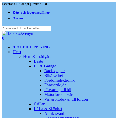
Skip
Leverans 1-3 dagar | Frakt 49 kr
to
Köp- och leveransvillkor
main
content
Om oss
Close
Search
search
0
Menu
!LAGERRENSNING!
Hem
Hem & Trädgård
Bastu
Bil & Garage
Backspeglar
Bilsäkerhet
Fordonselektronik
Fönsterskydd
Förvaring till bil
Motorfordonsvård
Vinterprodukter till fordon
Grillar
Hälsa & Skönhet
Ansiktsvård