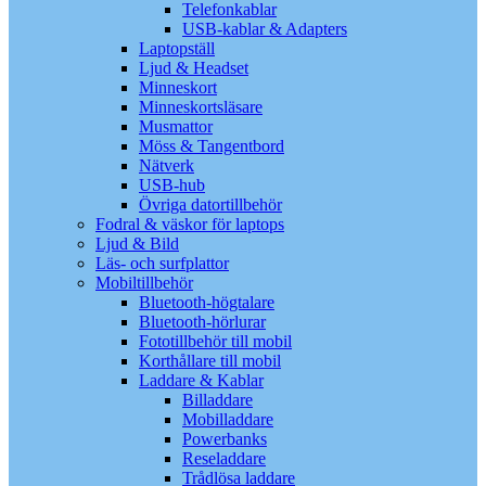
Telefonkablar
USB-kablar & Adapters
Laptopställ
Ljud & Headset
Minneskort
Minneskortsläsare
Musmattor
Möss & Tangentbord
Nätverk
USB-hub
Övriga datortillbehör
Fodral & väskor för laptops
Ljud & Bild
Läs- och surfplattor
Mobiltillbehör
Bluetooth-högtalare
Bluetooth-hörlurar
Fototillbehör till mobil
Korthållare till mobil
Laddare & Kablar
Billaddare
Mobilladdare
Powerbanks
Reseladdare
Trådlösa laddare