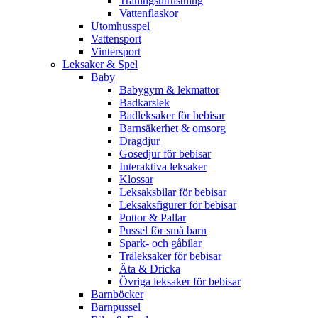
Träningsutrustning
Vattenflaskor
Utomhusspel
Vattensport
Vintersport
Leksaker & Spel
Baby
Babygym & lekmattor
Badkarslek
Badleksaker för bebisar
Barnsäkerhet & omsorg
Dragdjur
Gosedjur för bebisar
Interaktiva leksaker
Klossar
Leksaksbilar för bebisar
Leksaksfigurer för bebisar
Pottor & Pallar
Pussel för små barn
Spark- och gåbilar
Träleksaker för bebisar
Äta & Dricka
Övriga leksaker för bebisar
Barnböcker
Barnpussel