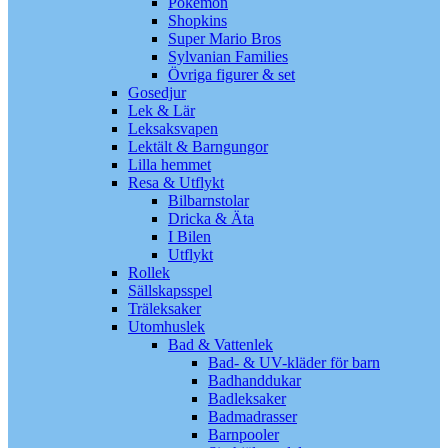
Pokémon
Shopkins
Super Mario Bros
Sylvanian Families
Övriga figurer & set
Gosedjur
Lek & Lär
Leksaksvapen
Lektält & Barngungor
Lilla hemmet
Resa & Utflykt
Bilbarnstolar
Dricka & Äta
I Bilen
Utflykt
Rollek
Sällskapsspel
Träleksaker
Utomhuslek
Bad & Vattenlek
Bad- & UV-kläder för barn
Badhanddukar
Badleksaker
Badmadrasser
Barnpooler