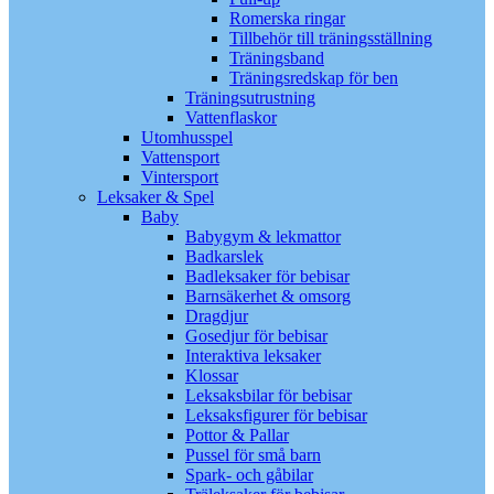
Romerska ringar
Tillbehör till träningsställning
Träningsband
Träningsredskap för ben
Träningsutrustning
Vattenflaskor
Utomhusspel
Vattensport
Vintersport
Leksaker & Spel
Baby
Babygym & lekmattor
Badkarslek
Badleksaker för bebisar
Barnsäkerhet & omsorg
Dragdjur
Gosedjur för bebisar
Interaktiva leksaker
Klossar
Leksaksbilar för bebisar
Leksaksfigurer för bebisar
Pottor & Pallar
Pussel för små barn
Spark- och gåbilar