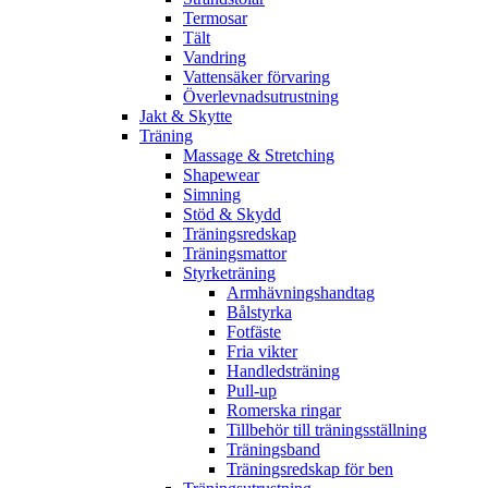
Termosar
Tält
Vandring
Vattensäker förvaring
Överlevnadsutrustning
Jakt & Skytte
Träning
Massage & Stretching
Shapewear
Simning
Stöd & Skydd
Träningsredskap
Träningsmattor
Styrketräning
Armhävningshandtag
Bålstyrka
Fotfäste
Fria vikter
Handledsträning
Pull-up
Romerska ringar
Tillbehör till träningsställning
Träningsband
Träningsredskap för ben