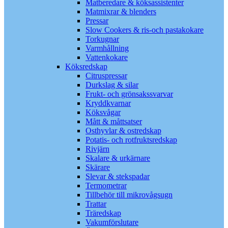
Matberedare & köksassistenter
Matmixrar & blenders
Pressar
Slow Cookers & ris-och pastakokare
Torkugnar
Varmhållning
Vattenkokare
Köksredskap
Citruspressar
Durkslag & silar
Frukt- och grönsakssvarvar
Kryddkvarnar
Köksvågar
Mått & måttsatser
Osthyvlar & ostredskap
Potatis- och rotfruktsredskap
Rivjärn
Skalare & urkärnare
Skärare
Slevar & stekspadar
Termometrar
Tillbehör till mikrovågsugn
Trattar
Träredskap
Vakumförslutare