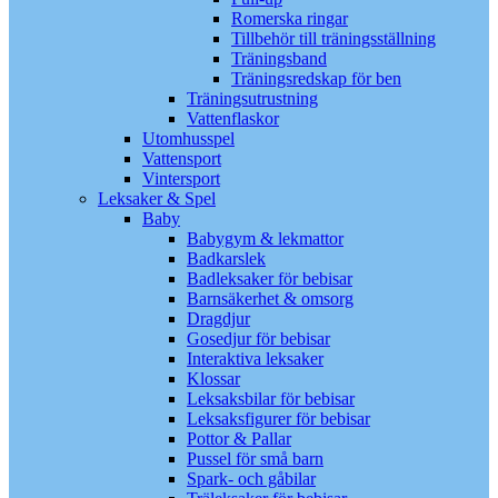
Romerska ringar
Tillbehör till träningsställning
Träningsband
Träningsredskap för ben
Träningsutrustning
Vattenflaskor
Utomhusspel
Vattensport
Vintersport
Leksaker & Spel
Baby
Babygym & lekmattor
Badkarslek
Badleksaker för bebisar
Barnsäkerhet & omsorg
Dragdjur
Gosedjur för bebisar
Interaktiva leksaker
Klossar
Leksaksbilar för bebisar
Leksaksfigurer för bebisar
Pottor & Pallar
Pussel för små barn
Spark- och gåbilar