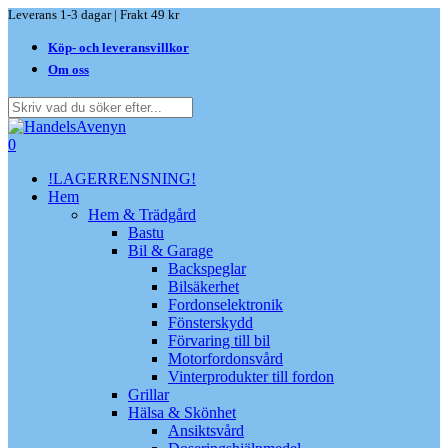
Skip
Leverans 1-3 dagar | Frakt 49 kr
to
Köp- och leveransvillkor
main
content
Om oss
Close
Search
search
0
Menu
!LAGERRENSNING!
Hem
Hem & Trädgård
Bastu
Bil & Garage
Backspeglar
Bilsäkerhet
Fordonselektronik
Fönsterskydd
Förvaring till bil
Motorfordonsvård
Vinterprodukter till fordon
Grillar
Hälsa & Skönhet
Ansiktsvård