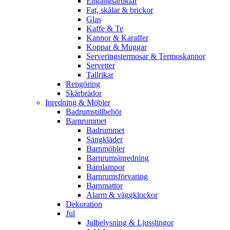
Engångsartiklar
Fat, skålar & brickor
Glas
Kaffe & Te
Kannor & Karaffer
Koppar & Muggar
Serveringstermosar & Termoskannor
Servetter
Tallrikar
Rengöring
Skärbrädor
Inredning & Möbler
Badrumstillbehör
Barnrummet
Badrummet
Sängkläder
Barnmöbler
Barnrumsinredning
Barnlampor
Barnrumsförvaring
Barnmattor
Alarm & väggklockor
Dekoration
Jul
Julbelysning & Ljusslingor