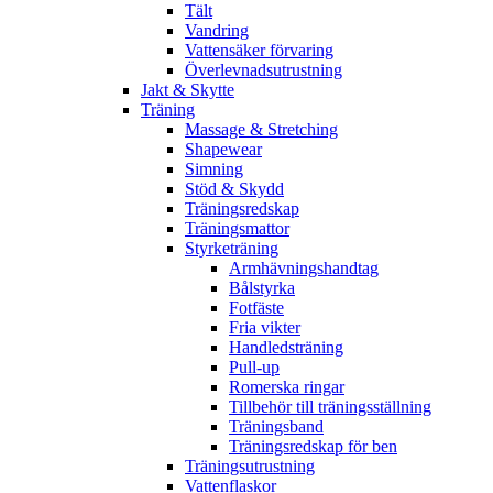
Tält
Vandring
Vattensäker förvaring
Överlevnadsutrustning
Jakt & Skytte
Träning
Massage & Stretching
Shapewear
Simning
Stöd & Skydd
Träningsredskap
Träningsmattor
Styrketräning
Armhävningshandtag
Bålstyrka
Fotfäste
Fria vikter
Handledsträning
Pull-up
Romerska ringar
Tillbehör till träningsställning
Träningsband
Träningsredskap för ben
Träningsutrustning
Vattenflaskor