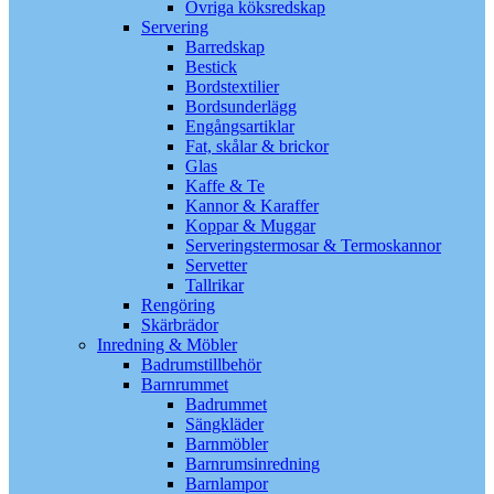
Övriga köksredskap
Servering
Barredskap
Bestick
Bordstextilier
Bordsunderlägg
Engångsartiklar
Fat, skålar & brickor
Glas
Kaffe & Te
Kannor & Karaffer
Koppar & Muggar
Serveringstermosar & Termoskannor
Servetter
Tallrikar
Rengöring
Skärbrädor
Inredning & Möbler
Badrumstillbehör
Barnrummet
Badrummet
Sängkläder
Barnmöbler
Barnrumsinredning
Barnlampor