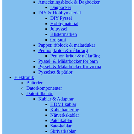
Anteckningsblock & Dagböcker
Dagböcker
DIY & Hobbymaterial
DIY Pyssel
Hobbymaterial
Julpyssel
Klistermärken
Origami
Papper, ritblock & målardukar
Pennor, kritor & målarfärg
Pennor, kritor & målarfärg
Pyssel- & Målarböcker för barn
Pyssel- & Målarböcker för vuxna
Pysselset & pärlor
Elektronik
Batterier
Datorkomponenter
Datortillbehör
Kablar & Adaptrar
HDMI-kablar
Kabelhantering
Nätverkskablar
Patchkablar
Sata-kablar
Skrivarkablar