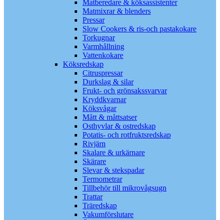
Matberedare & köksassistenter
Matmixrar & blenders
Pressar
Slow Cookers & ris-och pastakokare
Torkugnar
Varmhållning
Vattenkokare
Köksredskap
Citruspressar
Durkslag & silar
Frukt- och grönsakssvarvar
Kryddkvarnar
Köksvågar
Mått & måttsatser
Osthyvlar & ostredskap
Potatis- och rotfruktsredskap
Rivjärn
Skalare & urkärnare
Skärare
Slevar & stekspadar
Termometrar
Tillbehör till mikrovågsugn
Trattar
Träredskap
Vakumförslutare