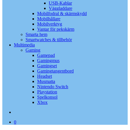
USB-Kablar
Väggladdare
Mobilfodral & skärmskydd
Mobilhållare
Mobilverktyg
Vantar för pekskärm
Smarta hem
Smartwatches & tillbehör
Multimedia
Gaming
Gamepad
Gamingmus
Gamingset
Gamingtangentbord
Headset
Musmatta
Nintendo Switch
Playstation
Spelkonsol
Xbox
search
0