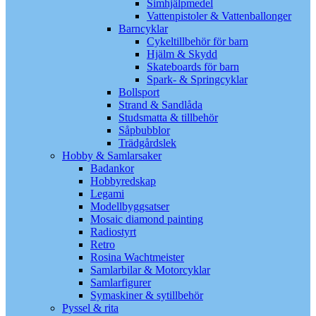
Simhjälpmedel
Vattenpistoler & Vattenballonger
Barncyklar
Cykeltillbehör för barn
Hjälm & Skydd
Skateboards för barn
Spark- & Springcyklar
Bollsport
Strand & Sandlåda
Studsmatta & tillbehör
Såpbubblor
Trädgårdslek
Hobby & Samlarsaker
Badankor
Hobbyredskap
Legami
Modellbyggsatser
Mosaic diamond painting
Radiostyrt
Retro
Rosina Wachtmeister
Samlarbilar & Motorcyklar
Samlarfigurer
Symaskiner & sytillbehör
Pyssel & rita