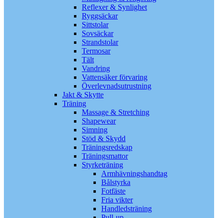
Reflexer & Synlighet
Ryggsäckar
Sittstolar
Sovsäckar
Strandstolar
Termosar
Tält
Vandring
Vattensäker förvaring
Överlevnadsutrustning
Jakt & Skytte
Träning
Massage & Stretching
Shapewear
Simning
Stöd & Skydd
Träningsredskap
Träningsmattor
Styrketräning
Armhävningshandtag
Bålstyrka
Fotfäste
Fria vikter
Handledsträning
Pull-up