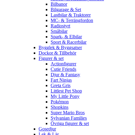
Bilbanor
Bilgarage & Set
Lastbilar & Traktorer
MC- & Terrängfordon
Radiostyrt
Småbilar
Spark- & Elbilar
Sport & Racerbilar
Bygglek & Byggsatser
Dockor & Tillbehör
Figurer & set
Actionfigurer
Cutie Friends
Djur & Fantasy
Fart Ninjas
Greta Gris
Littlest Pet Shop
My Little Pony
Pokémon
Shopkins
Super Mario Bros
Sylvanian Families
Övriga figurer & set
Gosedjur
Lek & Lär