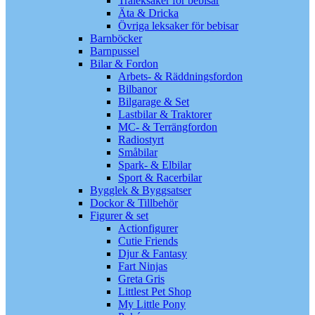
Träleksaker för bebisar
Äta & Dricka
Övriga leksaker för bebisar
Barnböcker
Barnpussel
Bilar & Fordon
Arbets- & Räddningsfordon
Bilbanor
Bilgarage & Set
Lastbilar & Traktorer
MC- & Terrängfordon
Radiostyrt
Småbilar
Spark- & Elbilar
Sport & Racerbilar
Bygglek & Byggsatser
Dockor & Tillbehör
Figurer & set
Actionfigurer
Cutie Friends
Djur & Fantasy
Fart Ninjas
Greta Gris
Littlest Pet Shop
My Little Pony