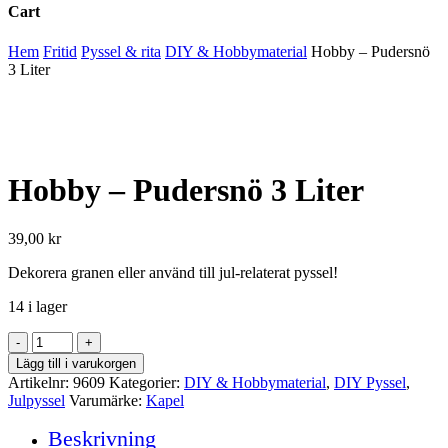
Cart
Close
Hem
Fritid
Pyssel & rita
DIY & Hobbymaterial
Hobby – Pudersnö
Cart
3 Liter
Hobby – Pudersnö 3 Liter
39,00
kr
Dekorera granen eller använd till jul-relaterat pyssel!
14 i lager
Hobby
-
Lägg till i varukorgen
Pudersnö
Artikelnr:
9609
Kategorier:
DIY & Hobbymaterial
,
DIY Pyssel
,
3
Julpyssel
Varumärke:
Kapel
Liter
mängd
Beskrivning