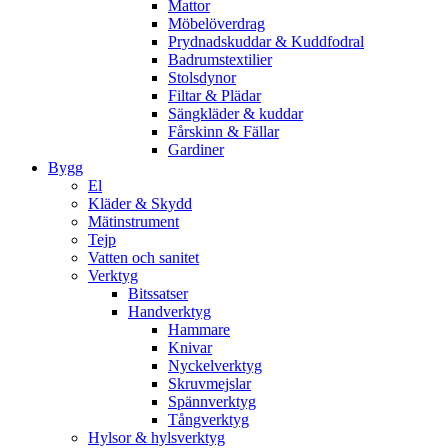
Mattor
Möbelöverdrag
Prydnadskuddar & Kuddfodral
Badrumstextilier
Stolsdynor
Filtar & Plädar
Sängkläder & kuddar
Fårskinn & Fällar
Gardiner
Bygg
El
Kläder & Skydd
Mätinstrument
Tejp
Vatten och sanitet
Verktyg
Bitssatser
Handverktyg
Hammare
Knivar
Nyckelverktyg
Skruvmejslar
Spännverktyg
Tångverktyg
Hylsor & hylsverktyg