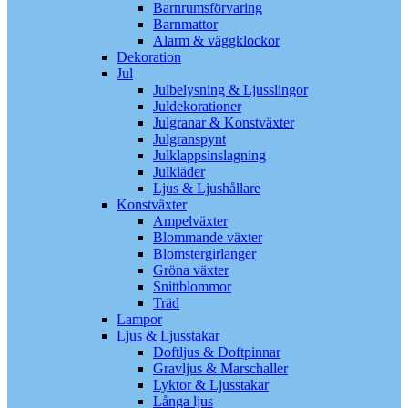
Barnrumsförvaring
Barnmattor
Alarm & väggklockor
Dekoration
Jul
Julbelysning & Ljusslingor
Juldekorationer
Julgranar & Konstväxter
Julgranspynt
Julklappsinslagning
Julkläder
Ljus & Ljushållare
Konstväxter
Ampelväxter
Blommande växter
Blomstergirlanger
Gröna växter
Snittblommor
Träd
Lampor
Ljus & Ljusstakar
Doftljus & Doftpinnar
Gravljus & Marschaller
Lyktor & Ljusstakar
Långa ljus