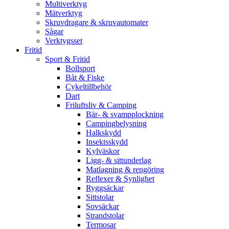
Multiverktyg
Mätverktyg
Skruvdragare & skruvautomater
Sågar
Verktygsset
Fritid
Sport & Fritid
Bollsport
Båt & Fiske
Cykeltillbehör
Dart
Friluftsliv & Camping
Bär- & svampplockning
Campingbelysning
Halkskydd
Insektsskydd
Kylväskor
Ligg- & sittunderlag
Matlagning & rengöring
Reflexer & Synlighet
Ryggsäckar
Sittstolar
Sovsäckar
Strandstolar
Termosar