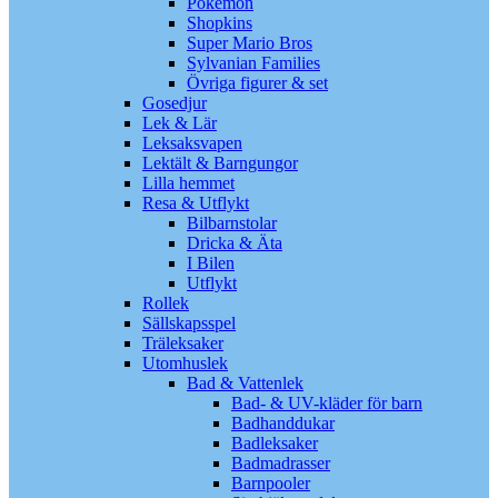
Pokémon
Shopkins
Super Mario Bros
Sylvanian Families
Övriga figurer & set
Gosedjur
Lek & Lär
Leksaksvapen
Lektält & Barngungor
Lilla hemmet
Resa & Utflykt
Bilbarnstolar
Dricka & Äta
I Bilen
Utflykt
Rollek
Sällskapsspel
Träleksaker
Utomhuslek
Bad & Vattenlek
Bad- & UV-kläder för barn
Badhanddukar
Badleksaker
Badmadrasser
Barnpooler