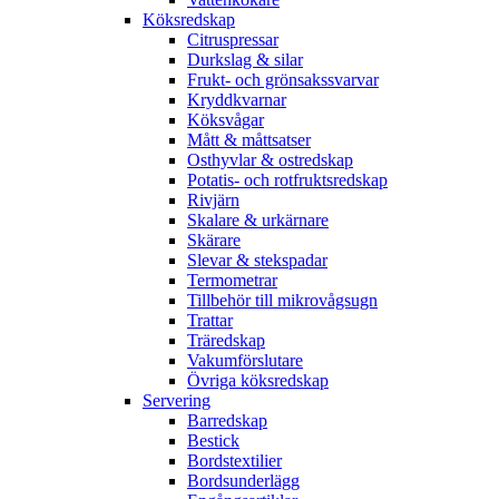
Köksredskap
Citruspressar
Durkslag & silar
Frukt- och grönsakssvarvar
Kryddkvarnar
Köksvågar
Mått & måttsatser
Osthyvlar & ostredskap
Potatis- och rotfruktsredskap
Rivjärn
Skalare & urkärnare
Skärare
Slevar & stekspadar
Termometrar
Tillbehör till mikrovågsugn
Trattar
Träredskap
Vakumförslutare
Övriga köksredskap
Servering
Barredskap
Bestick
Bordstextilier
Bordsunderlägg