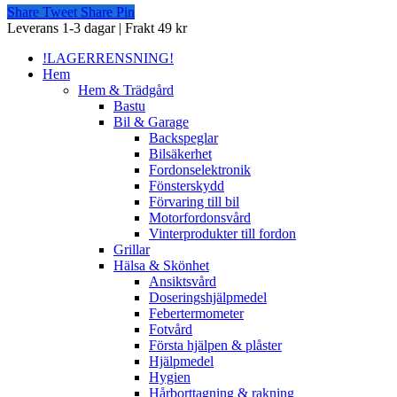
Share
Tweet
Share
Pin
Close
Leverans 1-3 dagar | Frakt 49 kr
Menu
!LAGERRENSNING!
Hem
Hem & Trädgård
Bastu
Bil & Garage
Backspeglar
Bilsäkerhet
Fordonselektronik
Fönsterskydd
Förvaring till bil
Motorfordonsvård
Vinterprodukter till fordon
Grillar
Hälsa & Skönhet
Ansiktsvård
Doseringshjälpmedel
Febertermometer
Fotvård
Första hjälpen & plåster
Hjälpmedel
Hygien
Hårborttagning & rakning