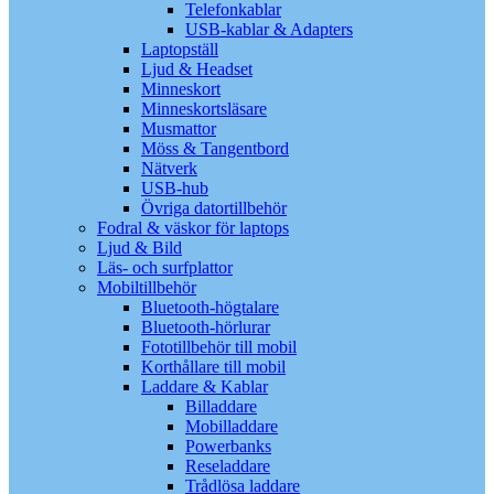
Telefonkablar
USB-kablar & Adapters
Laptopställ
Ljud & Headset
Minneskort
Minneskortsläsare
Musmattor
Möss & Tangentbord
Nätverk
USB-hub
Övriga datortillbehör
Fodral & väskor för laptops
Ljud & Bild
Läs- och surfplattor
Mobiltillbehör
Bluetooth-högtalare
Bluetooth-hörlurar
Fototillbehör till mobil
Korthållare till mobil
Laddare & Kablar
Billaddare
Mobilladdare
Powerbanks
Reseladdare
Trådlösa laddare