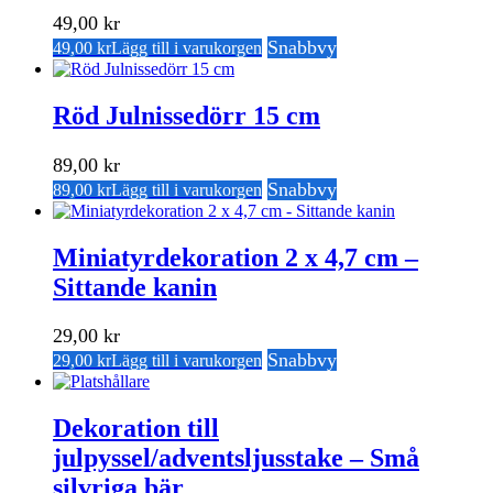
49,00
kr
Snabbvy
49,00
kr
Lägg till i varukorgen
Röd Julnissedörr 15 cm
89,00
kr
Snabbvy
89,00
kr
Lägg till i varukorgen
Miniatyrdekoration 2 x 4,7 cm –
Sittande kanin
29,00
kr
Snabbvy
29,00
kr
Lägg till i varukorgen
Dekoration till
julpyssel/adventsljusstake – Små
silvriga bär