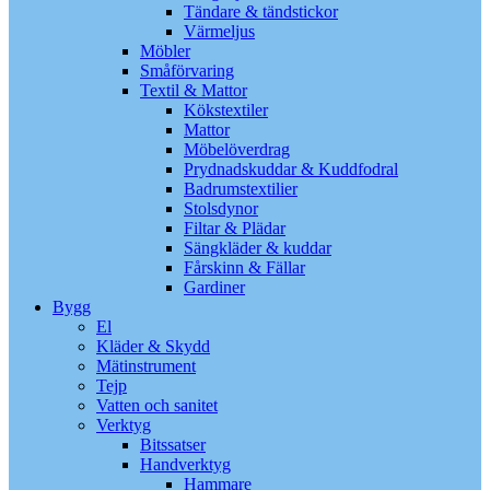
Tändare & tändstickor
Värmeljus
Möbler
Småförvaring
Textil & Mattor
Kökstextiler
Mattor
Möbelöverdrag
Prydnadskuddar & Kuddfodral
Badrumstextilier
Stolsdynor
Filtar & Plädar
Sängkläder & kuddar
Fårskinn & Fällar
Gardiner
Bygg
El
Kläder & Skydd
Mätinstrument
Tejp
Vatten och sanitet
Verktyg
Bitssatser
Handverktyg
Hammare