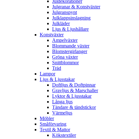
Juldekorationer
Julgranar & Konstväxter
Julgranspynt
Julklappsinslagning
Julkläder
Ljus & Ljushållare
Konstväxter
Ampelväxter
Blommande växter
Blomstergirlanger
Gröna växter
Snittblommor
Träd
Lampor
Ljus & Ljusstakar
Doftljus & Doftpinnar
Gravljus & Marschaller
Lyktor & Ljusstakar
Långa ljus
Tändare & tändstickor
Värmeljus
Möbler
Småförvaring
Textil & Mattor
Kökstextiler