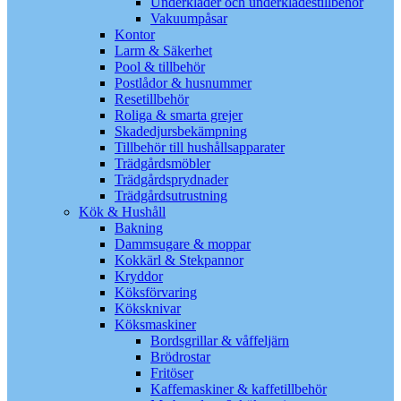
Underkläder och underklädestillbehör
Vakuumpåsar
Kontor
Larm & Säkerhet
Pool & tillbehör
Postlådor & husnummer
Resetillbehör
Roliga & smarta grejer
Skadedjursbekämpning
Tillbehör till hushållsapparater
Trädgårdsmöbler
Trädgårdsprydnader
Trädgårdsutrustning
Kök & Hushåll
Bakning
Dammsugare & moppar
Kokkärl & Stekpannor
Kryddor
Köksförvaring
Köksknivar
Köksmaskiner
Bordsgrillar & våffeljärn
Brödrostar
Fritöser
Kaffemaskiner & kaffetillbehör