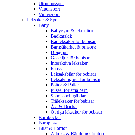
Utomhusspel
Vattensport
Vintersport
Leksaker & Spel
Baby
Babygym & lekmattor
Badkarslek
Badleksaker för bebisar
Barnsäkerhet & omsorg
Dragdjur
Gosedjur för bebisar
Interaktiva leksaker
Klossar
Leksaksbilar för bebisar
Leksaksfigurer för bebisar
Pottor & Pallar
Pussel för små barn
Spark- och gåbilar
Träleksaker för bebisar
Äta & Dricka
Övriga leksaker för bebisar
Barnböcker
Barnpussel
Bilar & Fordon
Arbets- & Räddningsfordon