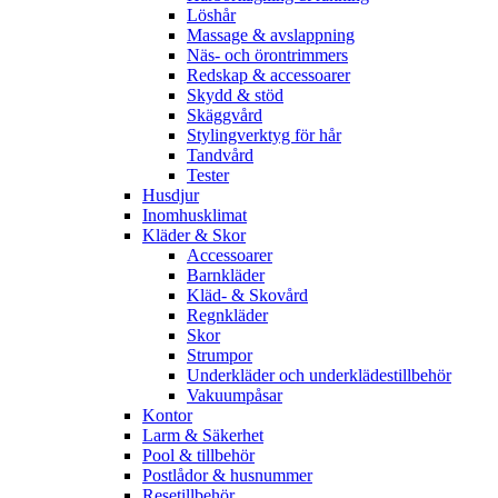
Löshår
Massage & avslappning
Näs- och örontrimmers
Redskap & accessoarer
Skydd & stöd
Skäggvård
Stylingverktyg för hår
Tandvård
Tester
Husdjur
Inomhusklimat
Kläder & Skor
Accessoarer
Barnkläder
Kläd- & Skovård
Regnkläder
Skor
Strumpor
Underkläder och underklädestillbehör
Vakuumpåsar
Kontor
Larm & Säkerhet
Pool & tillbehör
Postlådor & husnummer
Resetillbehör