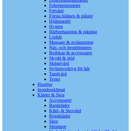
Doseringshjälpmedel
Febertermometer
Fotvård
Första hjälpen & plåster
Hjälpmedel
Hygien
Hårborttagning & rakning
Löshår
Massage & avslappning
Näs- och örontrimmers
Redskap & accessoarer
Skydd & stöd
Skäggvård
Stylingverktyg för hår
Tandvård
Tester
Husdjur
Inomhusklimat
Kläder & Skor
Accessoarer
Barnkläder
Kläd- & Skovård
Regnkläder
Skor
Strumpor