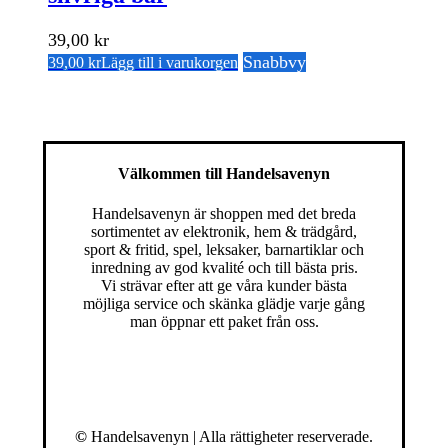
39,00
kr
Snabbvy
39,00
kr
Lägg till i varukorgen
Välkommen till Handelsavenyn
Handelsavenyn är shoppen med det breda
sortimentet av elektronik, hem & trädgård,
sport & fritid, spel, leksaker, barnartiklar och
inredning av god kvalité och till bästa pris.
Vi strävar efter att ge våra kunder bästa
möjliga service och skänka glädje varje gång
man öppnar ett paket från oss.
©
Handelsavenyn | Alla rättigheter reserverade.