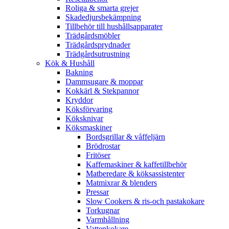
Roliga & smarta grejer
Skadedjursbekämpning
Tillbehör till hushållsapparater
Trädgårdsmöbler
Trädgårdsprydnader
Trädgårdsutrustning
Kök & Hushåll
Bakning
Dammsugare & moppar
Kokkärl & Stekpannor
Kryddor
Köksförvaring
Köksknivar
Köksmaskiner
Bordsgrillar & våffeljärn
Brödrostar
Fritöser
Kaffemaskiner & kaffetillbehör
Matberedare & köksassistenter
Matmixrar & blenders
Pressar
Slow Cookers & ris-och pastakokare
Torkugnar
Varmhållning
Vattenkokare