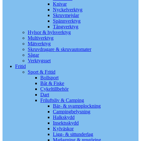
Knivar
Nyckelverktyg
Skruvmejslar
Spännverktyg
Tångverktyg
Hylsor & hylsverktyg
Multiverktyg
Mätverktyg
Skruvdragare & skruvautomater
Sågar
Verktygsset
Fritid
Sport & Fritid
Bollsport
Båt & Fiske
Cykeltillbehör
Dart
Friluftsliv & Camping
Bär- & svampplockning
Campingbelysning
Halkskydd
Insektsskydd
Kylväskor
Ligg- & sittunderlag
Matlagning & rengöring