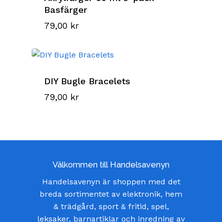
Basfärger
79,00
kr
DIY Bugle Bracelets
79,00
kr
Välkommen till Handelsavenyn
Handelsavenyn är shoppen med det
breda sortimentet av elektronik, hem
& trädgård, sport & fritid, spel,
leksaker, barnartiklar och inredning av