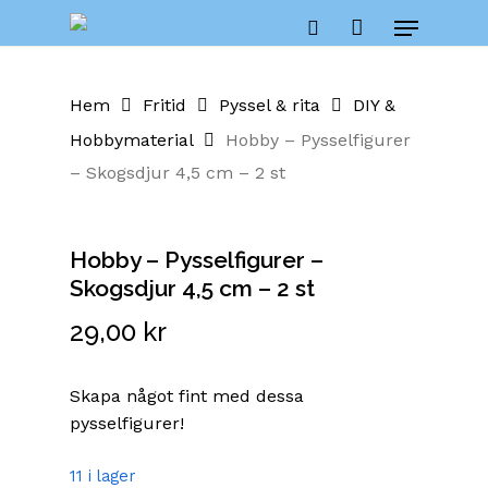
Skip
Cart
Menu
to
Close
search
Cart
main
content
Hem
Fritid
Pyssel & rita
DIY &
Hobbymaterial
Hobby – Pysselfigurer
– Skogsdjur 4,5 cm – 2 st
Hobby – Pysselfigurer –
Skogsdjur 4,5 cm – 2 st
29,00
kr
Skapa något fint med dessa
pysselfigurer!
11 i lager