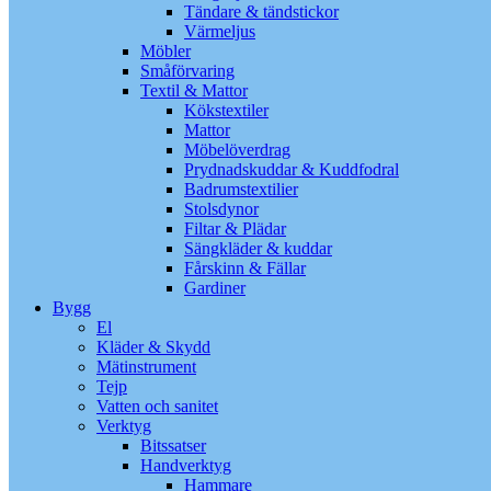
Tändare & tändstickor
Värmeljus
Möbler
Småförvaring
Textil & Mattor
Kökstextiler
Mattor
Möbelöverdrag
Prydnadskuddar & Kuddfodral
Badrumstextilier
Stolsdynor
Filtar & Plädar
Sängkläder & kuddar
Fårskinn & Fällar
Gardiner
Bygg
El
Kläder & Skydd
Mätinstrument
Tejp
Vatten och sanitet
Verktyg
Bitssatser
Handverktyg
Hammare