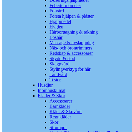
Doseringshjälpmedel
Febertermometer
Fotvård
Första hjälpen & plåster
Hjälpmedel
Hygien
Hårborttagning & rakning
Löshår
Massage & avslappning
Näs- och örontrimmers
Redskap & accessoarer
Skydd & stöd
Skäggvård
Stylingverktyg för hår
Tandvård
Tester
Husdjur
Inomhusklimat
Kläder & Skor
Accessoarer
Barnkläder
Kläd- & Skovård
Regnkläder
Skor
Strumpor