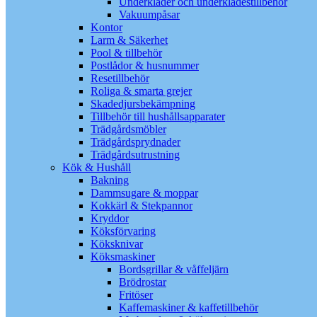
Underkläder och underklädestillbehör
Vakuumpåsar
Kontor
Larm & Säkerhet
Pool & tillbehör
Postlådor & husnummer
Resetillbehör
Roliga & smarta grejer
Skadedjursbekämpning
Tillbehör till hushållsapparater
Trädgårdsmöbler
Trädgårdsprydnader
Trädgårdsutrustning
Kök & Hushåll
Bakning
Dammsugare & moppar
Kokkärl & Stekpannor
Kryddor
Köksförvaring
Köksknivar
Köksmaskiner
Bordsgrillar & våffeljärn
Brödrostar
Fritöser
Kaffemaskiner & kaffetillbehör