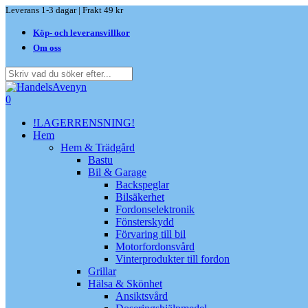
Skip
Leverans 1-3 dagar | Frakt 49 kr
to
Köp- och leveransvillkor
main
content
Om oss
Close
Search
search
0
Menu
!LAGERRENSNING!
Hem
Hem & Trädgård
Bastu
Bil & Garage
Backspeglar
Bilsäkerhet
Fordonselektronik
Fönsterskydd
Förvaring till bil
Motorfordonsvård
Vinterprodukter till fordon
Grillar
Hälsa & Skönhet
Ansiktsvård