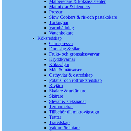
Matberedare & köksassistenter
Matmixrar & blenders
Pressar
Slow Cookers & ris-och pastakokare
Torkugnar
Varmhållning
Vattenkokare
Köksredskap
Citruspressar
Durkslag & silar
Frukt- och grönsakssvarvar
Kryddkvarnar
Köksvågar
Mått & måttsatser
Osthyvlar & ostredskap
Potatis- och rotfruktsredskap
Rivjärn
Skalare & urkärnare
Skärare
Slevar & stekspadar
Termometrar
Tillbehör till mikrovågsugn
Trattar
Träredskap
Vakumförslutare