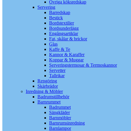
Övriga köksredskap
Servering
Barredskap
Bestick
Bordstextilier
Bordsunderlägg
Engångsartiklar
Fat, skålar & brickor
Glas
Kaffe & Te
Kannor & Karaffer
Koppar & Muggar
Serveringstermosar & Termoskannor
Servetter
Tallrikar
Rengöring
Skärbrädor
Inredning & Möbler
Badrumstillbehör
Barnrummet
Badrummet
Sängkläder
Barnmöbler
Barnrumsinredning
Barnlampor