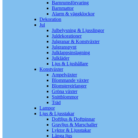
Barnrumsförvaring
Barnmattor
Alarm & väggklockor
Dekoration
Jul
Julbelysning & Ljusslingor
Juldekorationer
Julgranar & Konstväxter
Julgranspynt
Julklappsinslagning
Julkläder
Ljus & Ljushållare
Konstväxter
Ampelväxter
Blommande växter
Blomstergirlanger
Gröna växter
Snittblommor
Träd
Lampor
Ljus & Ljusstakar
Doftljus & Doftpinnar
Gravljus & Marschaller
Lyktor & Ljusstakar
Långa ljus