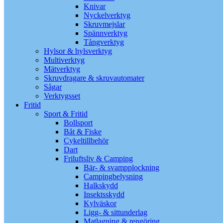
Knivar
Nyckelverktyg
Skruvmejslar
Spännverktyg
Tångverktyg
Hylsor & hylsverktyg
Multiverktyg
Mätverktyg
Skruvdragare & skruvautomater
Sågar
Verktygsset
Fritid
Sport & Fritid
Bollsport
Båt & Fiske
Cykeltillbehör
Dart
Friluftsliv & Camping
Bär- & svampplockning
Campingbelysning
Halkskydd
Insektsskydd
Kylväskor
Ligg- & sittunderlag
Matlagning & rengöring