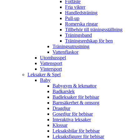
Fotfäste
Fria vikter
Handledsträning
Pull-up
Romerska ringar
Tillbehör till träningsställning
Träningsband
Träningsredskap för ben
Träningsutrustning
Vattenflaskor
Utomhusspel
Vattensport
Vintersport
Leksaker & Spel
Baby
Babygym & lekmattor
Badkarslek
Badleksaker för bebisar
Barnsäkerhet & omsorg
Dragdjur
Gosedjur för bebisar
Interaktiva leksaker
Klossar
Leksaksbilar för bebisar
Leksaksfigurer för bebisar