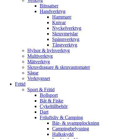
Verktyg
Bitssatser
Handverktyg
Hammare
Knivar
Nyckelverktyg
Skruvmejslar
Spännverktyg
Tångverktyg
Hylsor & hylsverktyg
Multiverktyg
Mätverktyg
Skruvdragare & skruvautomater
Sågar
Verktygsset
Fritid
Sport & Fritid
Bollsport
Båt & Fiske
Cykeltillbehör
Dart
Friluftsliv & Camping
Bär- & svampplockning
Campingbelysning
Halkskydd