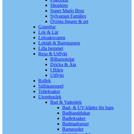
Shopkins
Super Mario Bros
Sylvanian Families
Övriga figurer & set
Gosedjur
Lek & Lär
Leksaksvapen
Lektält & Barngungor
Lilla hemmet
Resa & Utflykt
Bilbarnstolar
Dricka & Äta
I Bilen
Utflykt
Rollek
Sällskapsspel
Träleksaker
Utomhuslek
Bad & Vattenlek
Bad- & UV-kläder för barn
Badhanddukar
Badleksaker
Badmadrasser
Barnpooler