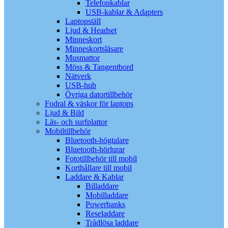
Telefonkablar
USB-kablar & Adapters
Laptopställ
Ljud & Headset
Minneskort
Minneskortsläsare
Musmattor
Möss & Tangentbord
Nätverk
USB-hub
Övriga datortillbehör
Fodral & väskor för laptops
Ljud & Bild
Läs- och surfplattor
Mobiltillbehör
Bluetooth-högtalare
Bluetooth-hörlurar
Fototillbehör till mobil
Korthållare till mobil
Laddare & Kablar
Billaddare
Mobilladdare
Powerbanks
Reseladdare
Trådlösa laddare