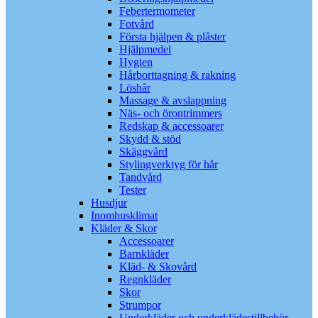
Febertermometer
Fotvård
Första hjälpen & plåster
Hjälpmedel
Hygien
Hårborttagning & rakning
Löshår
Massage & avslappning
Näs- och örontrimmers
Redskap & accessoarer
Skydd & stöd
Skäggvård
Stylingverktyg för hår
Tandvård
Tester
Husdjur
Inomhusklimat
Kläder & Skor
Accessoarer
Barnkläder
Kläd- & Skovård
Regnkläder
Skor
Strumpor
Underkläder och underklädestillbehör