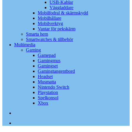
USB-Kablar
Väggladdare
Mobilfodral & skärmskydd
Mobilhållare
Mobilverktyg
Vantar för pekskärm
Smarta hem
Smartwatches & tillbehör
Multimedia
Gaming
Gamepad
Gamingmus
Gamingset
Gamingtangentbord
Headset
Musmatta
Nintendo Switch
Playstation
Spelkonsol
Xbox
search