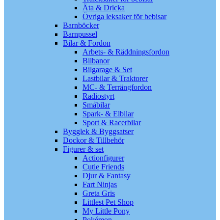
Äta & Dricka
Övriga leksaker för bebisar
Barnböcker
Barnpussel
Bilar & Fordon
Arbets- & Räddningsfordon
Bilbanor
Bilgarage & Set
Lastbilar & Traktorer
MC- & Terrängfordon
Radiostyrt
Småbilar
Spark- & Elbilar
Sport & Racerbilar
Bygglek & Byggsatser
Dockor & Tillbehör
Figurer & set
Actionfigurer
Cutie Friends
Djur & Fantasy
Fart Ninjas
Greta Gris
Littlest Pet Shop
My Little Pony
Pokémon