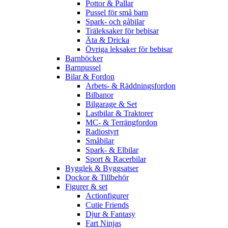
Pottor & Pallar
Pussel för små barn
Spark- och gåbilar
Träleksaker för bebisar
Äta & Dricka
Övriga leksaker för bebisar
Barnböcker
Barnpussel
Bilar & Fordon
Arbets- & Räddningsfordon
Bilbanor
Bilgarage & Set
Lastbilar & Traktorer
MC- & Terrängfordon
Radiostyrt
Småbilar
Spark- & Elbilar
Sport & Racerbilar
Bygglek & Byggsatser
Dockor & Tillbehör
Figurer & set
Actionfigurer
Cutie Friends
Djur & Fantasy
Fart Ninjas