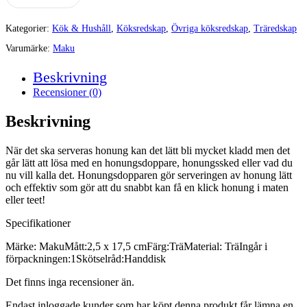
Kategorier:
Kök & Hushåll
,
Köksredskap
,
Övriga köksredskap
,
Träredskap
Varumärke:
Maku
Beskrivning
Recensioner (0)
Beskrivning
När det ska serveras honung kan det lätt bli mycket kladd men det
går lätt att lösa med en honungsdoppare, honungssked eller vad du
nu vill kalla det. Honungsdopparen gör serveringen av honung lätt
och effektiv som gör att du snabbt kan få en klick honung i maten
eller teet!
Specifikationer
Märke: MakuMått:2,5 x 17,5 cmFärg:TräMaterial: TräIngår i
förpackningen:1Skötselråd:Handdisk
Det finns inga recensioner än.
Endast inloggade kunder som har köpt denna produkt får lämna en