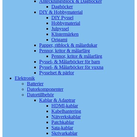
Anteckningsblock & Dagböcker
Dagböcker
DIY & Hobbymaterial
DIY Pyssel
Hobbymaterial
Julpyssel
Klistermärken
Origami
Papper, ritblock & målardukar
Pennor, kritor & målarfärg
Pennor, kritor & målarfärg
Pyssel- & Målarböcker för barn
Pyssel- & Målarböcker för vuxna
Pysselset & pärlor
Elektronik
Batterier
Datorkomponenter
Datortillbehör
Kablar & Adaptrar
HDMI-kablar
Kabelhantering
Nätverkskablar
Patchkablar
Sata-kablar
Skrivarkablar