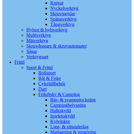
Knivar
Nyckelverktyg
Skruvmejslar
Spännverktyg
Tångverktyg
Hylsor & hylsverktyg
Multiverktyg
Mätverktyg
Skruvdragare & skruvautomater
Sågar
Verktygsset
Fritid
Sport & Fritid
Bollsport
Båt & Fiske
Cykeltillbehör
Dart
Friluftsliv & Camping
Bär- & svampplockning
Campingbelysning
Halkskydd
Insektsskydd
Kylväskor
Ligg- & sittunderlag
Matlagning & rengöring