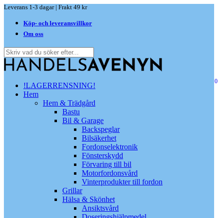
Skip
Leverans 1-3 dagar | Frakt 49 kr
to
Köp- och leveransvillkor
main
content
Om oss
Close
Search
0
search
Menu
!LAGERRENSNING!
Hem
Hem & Trädgård
Bastu
Bil & Garage
Backspeglar
Bilsäkerhet
Fordonselektronik
Fönsterskydd
Förvaring till bil
Motorfordonsvård
Vinterprodukter till fordon
Grillar
Hälsa & Skönhet
Ansiktsvård
Doseringshjälpmedel