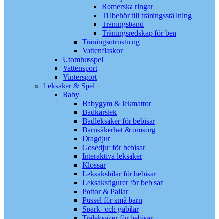
Romerska ringar
Tillbehör till träningsställning
Träningsband
Träningsredskap för ben
Träningsutrustning
Vattenflaskor
Utomhusspel
Vattensport
Vintersport
Leksaker & Spel
Baby
Babygym & lekmattor
Badkarslek
Badleksaker för bebisar
Barnsäkerhet & omsorg
Dragdjur
Gosedjur för bebisar
Interaktiva leksaker
Klossar
Leksaksbilar för bebisar
Leksaksfigurer för bebisar
Pottor & Pallar
Pussel för små barn
Spark- och gåbilar
Träleksaker för bebisar