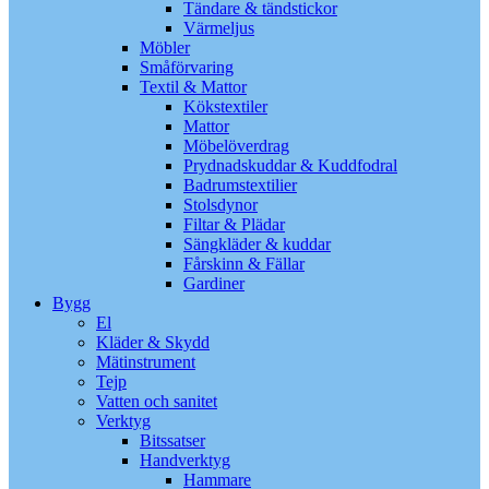
Tändare & tändstickor
Värmeljus
Möbler
Småförvaring
Textil & Mattor
Kökstextiler
Mattor
Möbelöverdrag
Prydnadskuddar & Kuddfodral
Badrumstextilier
Stolsdynor
Filtar & Plädar
Sängkläder & kuddar
Fårskinn & Fällar
Gardiner
Bygg
El
Kläder & Skydd
Mätinstrument
Tejp
Vatten och sanitet
Verktyg
Bitssatser
Handverktyg
Hammare