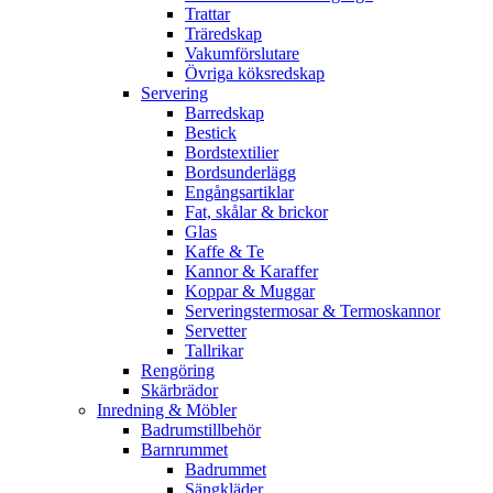
Trattar
Träredskap
Vakumförslutare
Övriga köksredskap
Servering
Barredskap
Bestick
Bordstextilier
Bordsunderlägg
Engångsartiklar
Fat, skålar & brickor
Glas
Kaffe & Te
Kannor & Karaffer
Koppar & Muggar
Serveringstermosar & Termoskannor
Servetter
Tallrikar
Rengöring
Skärbrädor
Inredning & Möbler
Badrumstillbehör
Barnrummet
Badrummet
Sängkläder