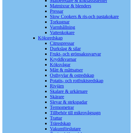
Matberedare & köksassistenter
Matmixrar & blenders
Pressar
Slow Cookers & ris-och pastakokare
Torkugnar
Varmhållning
Vattenkokare
Köksredskap
Citruspressar
Durkslag & silar
Frukt- och grönsakssvarvar
Kryddkvarnar
Köksvågar
Mått & måttsatser
Osthyvlar & ostredskap
Potatis- och rotfruktsredskap
Rivjärn
Skalare & urkärnare
Skärare
Slevar & stekspadar
Termometrar
Tillbehör till mikrovågsugn
Trattar
Träredskap
Vakumförslutare