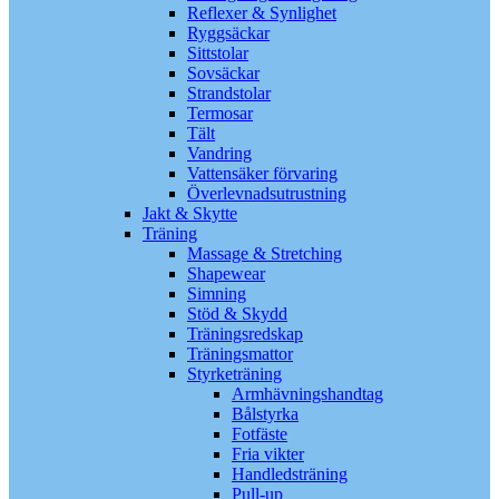
Reflexer & Synlighet
Ryggsäckar
Sittstolar
Sovsäckar
Strandstolar
Termosar
Tält
Vandring
Vattensäker förvaring
Överlevnadsutrustning
Jakt & Skytte
Träning
Massage & Stretching
Shapewear
Simning
Stöd & Skydd
Träningsredskap
Träningsmattor
Styrketräning
Armhävningshandtag
Bålstyrka
Fotfäste
Fria vikter
Handledsträning
Pull-up