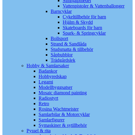
Simhjälpmedel
Vattenpistoler & Vattenballonger
Barncyklar
Cykeltillbehör för barn
Hjälm & Skydd
Skateboards för barn
Spark- & Springcyklar
Bollsport
Strand & Sandlåda
Studsmatta & tillbehör
Såpbubblor
Trädgårdslek
Hobby & Samlarsaker
Badankor
Hobbyredskap
Legami
Modellbyggsatser
Mosaic diamond painting
Radiostyrt
Retro
Rosina Wachtmeister
Samlarbilar & Motorcyklar
Samlarfigurer
Symaskiner & sytillbehör
Pyssel & rita