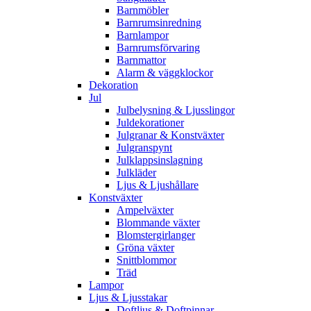
Barnmöbler
Barnrumsinredning
Barnlampor
Barnrumsförvaring
Barnmattor
Alarm & väggklockor
Dekoration
Jul
Julbelysning & Ljusslingor
Juldekorationer
Julgranar & Konstväxter
Julgranspynt
Julklappsinslagning
Julkläder
Ljus & Ljushållare
Konstväxter
Ampelväxter
Blommande växter
Blomstergirlanger
Gröna växter
Snittblommor
Träd
Lampor
Ljus & Ljusstakar
Doftljus & Doftpinnar