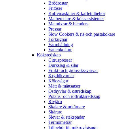
Brödrostar
Fritöser
Kaffemaskiner & kaffetillbehör
Matberedare & köksassistenter
Matmixrar & blenders
Pressar
Slow Cookers & ris-och pastakokare
Torkugnar
Varmhållning
Vattenkokare
Köksredskap
Citruspressar
Durkslag & silar
Frukt- och grönsakssvarvar
Kryddkvarnar
Köksvågar
Mått & måttsatser
Osthyvlar & ostredskap
Potatis- och rotfruktsredskap
Rivjärn
Skalare & urkärnare
Skärare
Slevar & stekspadar
Termometrar
Tillbehör till mikrovågsugn