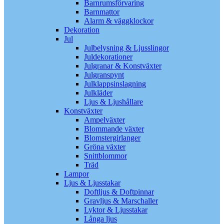
Barnrumsförvaring
Barnmattor
Alarm & väggklockor
Dekoration
Jul
Julbelysning & Ljusslingor
Juldekorationer
Julgranar & Konstväxter
Julgranspynt
Julklappsinslagning
Julkläder
Ljus & Ljushållare
Konstväxter
Ampelväxter
Blommande växter
Blomstergirlanger
Gröna växter
Snittblommor
Träd
Lampor
Ljus & Ljusstakar
Doftljus & Doftpinnar
Gravljus & Marschaller
Lyktor & Ljusstakar
Långa ljus