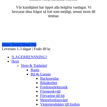
Vår kundtjänst har öppet alla helgfria vardagar. Vi
besvarar dina frågor så fort som möjligt, senast inom 48
timmar.
Share
Tweet
Share
Pin
Close
Leverans 1-3 dagar | Frakt 49 kr
Menu
!LAGERRENSNING!
Hem
Hem & Trädgård
Bastu
Bil & Garage
Backspeglar
Bilsäkerhet
Fordonselektronik
Fönsterskydd
Förvaring till bil
Motorfordonsvård
Vinterprodukter till fordon