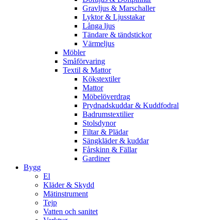
Gravljus & Marschaller
Lyktor & Ljusstakar
Långa ljus
Tändare & tändstickor
Värmeljus
Möbler
Småförvaring
Textil & Mattor
Kökstextiler
Mattor
Möbelöverdrag
Prydnadskuddar & Kuddfodral
Badrumstextilier
Stolsdynor
Filtar & Plädar
Sängkläder & kuddar
Fårskinn & Fällar
Gardiner
Bygg
El
Kläder & Skydd
Mätinstrument
Tejp
Vatten och sanitet