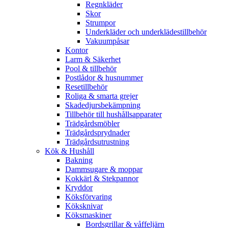
Regnkläder
Skor
Strumpor
Underkläder och underklädestillbehör
Vakuumpåsar
Kontor
Larm & Säkerhet
Pool & tillbehör
Postlådor & husnummer
Resetillbehör
Roliga & smarta grejer
Skadedjursbekämpning
Tillbehör till hushållsapparater
Trädgårdsmöbler
Trädgårdsprydnader
Trädgårdsutrustning
Kök & Hushåll
Bakning
Dammsugare & moppar
Kokkärl & Stekpannor
Kryddor
Köksförvaring
Köksknivar
Köksmaskiner
Bordsgrillar & våffeljärn