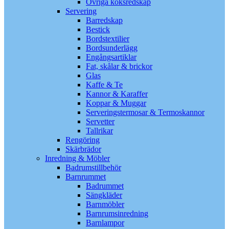
Övriga köksredskap
Servering
Barredskap
Bestick
Bordstextilier
Bordsunderlägg
Engångsartiklar
Fat, skålar & brickor
Glas
Kaffe & Te
Kannor & Karaffer
Koppar & Muggar
Serveringstermosar & Termoskannor
Servetter
Tallrikar
Rengöring
Skärbrädor
Inredning & Möbler
Badrumstillbehör
Barnrummet
Badrummet
Sängkläder
Barnmöbler
Barnrumsinredning
Barnlampor