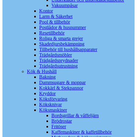
Vakuumpåsar
Kontor
Larm & Säkerhet
Pool & tillbehör
Postlådor & husnummer
Resetillbehör
Roliga & smarta grejer
Skadedjursbekämpning
Tillbehör till hushållsapparater
Trädgårdsmöbler
Trädgårdsprydnader
Trädgårdsutrustning
Kök & Hushåll
Bakning
Dammsugare & moppar
Kokkärl & Stekpannor
Kryddor
Köksförvaring
Köksknivar
Köksmaskiner
Bordsgrillar & våffeljärn
Brödrostar
Fritöser
Kaffemaskiner & kaffetillbehör