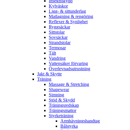
Insektsskydd
Kylväskor
Ligg- & sittunderlag
Matlagning & rengöring
Reflexer & Synlighet
Ryggsäckar
Sittstolar
Sovsäckar
Strandstolar
Termosar
Tält
Vandring
Vattensäker förvaring
Överlevnadsutrustning
Jakt & Skytte
Träning
Massage & Stretching
Shapewear
Simning
Stöd & Skydd
Träningsredskap
Träningsmattor
Styrketräning
Armhävningshandtag
Bålstyrka