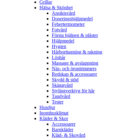
Grillar
Hälsa & Skönhet
Ansiktsvård
Doseringshjälpmedel
Febertermometer
Fotvård
Första hjälpen & plåster
Hjälpmedel
Hygien
Hårborttagning & rakning
Löshår
Massage & avslappning
Näs- och örontrimmers
Redskap & accessoarer
Skydd & stöd
Skäggvård
Stylingverktyg för hår
Tandvård
Tester
Husdjur
Inomhusklimat
Kläder & Skor
Accessoarer
Barnkläder
Kläd- & Skovård